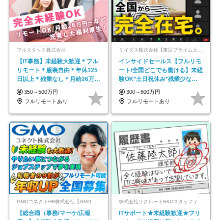
フルスタック株式会社
ミイダス株式会社【東証プライム上場パーソルグループ】
【IT事務】未経験大歓迎＊フル
インサイドセールス【フルリモ
リモート＊服装自由＊年休125
ート/全国どこでも働ける】未経
日以上＊残業なし＊月給26万円
験OK*土日祝休み*残業少なめ*
以上
在宅勤務手当あり
350～500万円
300～600万円
フルリモートあり
フルリモートあり
GMOコネクトHR株式会社【GMOインターネットグループ】
株式会社リクルートR&Dスタッフィング【リクルートグループ】
【総合職（事務/マーケ/広報
ITサポート★未経験歓迎★フリ