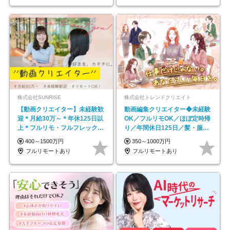
株式会社SUNRISE
株式会社トレンドクリエイト
【動画クリエイター】未経験歓
動画編集クリエイター◆未経験
迎＊月給30万～＊年休125日以
OK／フルリモOK／ほぼ定時帰
上＊フルリモ・フルフレックス
り／年間休日125日／髪・服・
◆10名の採用が決定◆
ネイル自由／副業OK
400～1500万円
350～1000万円
フルリモートあり
フルリモートあり