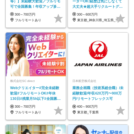
等）】未経験大歓迎／フルリモ
ーターOK!経歴は気にしなくて
可で全国募集！年収アップ多数
大丈夫★超大手リクルートグル
★年休最大130日★
ープの正社員/sg
300～700万円
300～600万円
フルリモートあり
東京都_神奈川県_埼玉県_千葉県_大阪府…
株式会社SC direct
日本航空株式会社
Webクリエイター#完全未経験
業務企画職（技術系総合職）/未
歓迎#フルリモートOK#年休
経験歓迎/年収420万円〜900万
130日#残業月5h以下#全国募集
円/リモートフレックス可
#最大1年の研修
300～700万円
400～900万円
フルリモートあり
東京都_千葉県