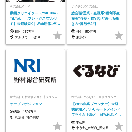
株式会社ＯＬＣ
サイボウズ株式会社
動画クリエイター（YouTube・
総合職/営業・企画系*福利厚生
TikTok）【フレックス/フルリ
充実*時短・在宅など選べる働
モ】未経験OK｜Web研修1年間
き方*賞与年2回
｜副業OK
300～350万円
450～850万円
フルリモートあり
東京都
株式会社野村総合研究所【ポジションマッチ登録】
株式会社ぐるなび （東証スタンダード上場）
オープンポジション
【WEB集客プランナー】未経
験歓迎／フルリモートメイン／
500～1500万円
プライム上場／土日祝休み／東
東京都_神奈川県
京・大阪・名古屋
非公開
東京都_大阪府_愛知県