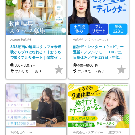
Apollon株式会社
株式会社さくらインベスト
SNS動画の編集スタッフ★未経
配信ディレクター（ウェビナー
験からプロになれる！｜おうち
運営）／フルリモートOK／土
で働くフルリモート｜残業ゼロ
日祝休み／年休123日／年収
で18時退勤◎
600万円可
300～550万円
400～600万円
フルリモートあり
フルリモートあり
株式会社One feat.
株式会社エスアイイー 【東京プロマーケット上場】