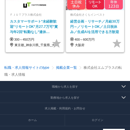
ＦＪＵＴプラス株式会社
株式会社さくらインベスト
カスタマーサポート*未経験歓
経営企画・リサーチ／月給30万
迎*リモートOK*月27.7万可*賞
円～／リモートOK／土日祝休
与年2回*転勤なし*連休
み／生成AIを活用できる方歓迎
OK/ZE010232
300～450万円
400～600万円
東京都_神奈川県_千葉県_大阪府_愛知県…
大阪府
転職・求人情報サイトのtype
掲載企業一覧
株式会社エムプラスの転
職・求人情報
職種から求人を探す
勤務地から求人を探す
求人掲載・利用規約・お問合せ
ホーム
ログイン