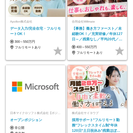
Apollon株式会社
合同会社Willmate
データ入力/完全在宅・フルリモ
【事務】働き方ファースト／未
ートOK！
経験OK！／充実研修／年休127
日～／残業なし／平均20代／リ
300～550万円
モートOK
400～550万円
フルリモートあり
フルリモートあり
日本マイクロソフト株式会社【ポジションマッチ登録】
株式会社サイヨウブ
オープンポジション
採用サポート*フルリモート勤
務*フレックスタイム制*年休
非公開
120日*土日祝休み*残業ほぼな