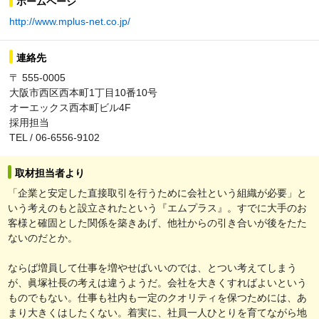
ホームページ
http://www.mplus-net.co.jp/
連絡先
〒 555-0005
大阪市西区西本町1丁目10番10号
オーエックス西本町ビル4F
採用担当
TEL / 06-6556-9102
取材担当者より
「企業と安定した直接取引を行うために会社という組織が必要」と
いう考えのもと設立されたという『エムプラス』。すでに大手のお
客様と確固とした関係を築きあげ、他社からの引き合いが後をたた
ないのだとか。
ならば増員して仕事を増やせばいいのでは、とつい考えてしまう
が、眞塚社長の考えは違うようだ。会社を大きくすればよいという
ものでもない。仕事も社内も一定のクオリティを保つためには、あ
まり大きくはしたくない。着実に、社員一人ひとりを育てながら地