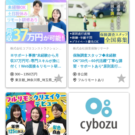
株式会社コプロコンストラクション【東証プライム上場コプロ・ホールディングス子会社】
株式会社損害保険リサーチ
※サポート事務*未経験から月
保険調査スタッフ◆未経験
収37万円可♪専門スキルが身に
OK*30代～60代活躍*丁寧な講
付く！Web面接＆リモート研修
習・サポートあり*原則直行直
も充実♪/a
帰／全国募集・業務委託
300～1350万円
非公開
東京都_神奈川県_埼玉県_大阪府_愛知県…
フルリモートあり