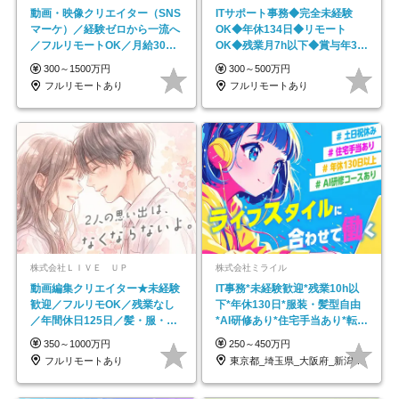
動画・映像クリエイター（SNS
ITサポート事務◆完全未経験
マーケ）／経験ゼロから一流へ
OK◆年休134日◆リモート
／フルリモートOK／月給30万
OK◆残業月7h以下◆賞与年3回
円～／年休130日以上
◆5年目まで必ず昇給
300～1500万円
300～500万円
フルリモートあり
フルリモートあり
株式会社ＬＩＶＥ ＵＰ
株式会社ミライル
動画編集クリエイター★未経験
IT事務*未経験歓迎*残業10h以
歓迎／フルリモOK／残業なし
下*年休130日*服装・髪型自由
／年間休日125日／髪・服・ネ
*AI研修あり*住宅手当あり*転勤
イル自由／研修充実で安心
なし
350～1000万円
250～450万円
フルリモートあり
東京都_埼玉県_大阪府_新潟県_福岡県