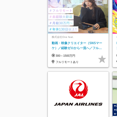
株式会社One feat.
動画・映像クリエイター（SNSマー
ケ）／経験ゼロから一流へ／フルリ
モートOK／月給30万円～／年休130
300～1500万円
日以上
フルリモートあり