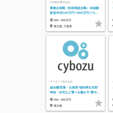
日本航空株式会社
業務企画職（技術系総合職）/未経験
歓迎/年収420万円〜900万円/リモー
トフレックス可
400～900万円
東京都_千葉県
サイボウズ株式会社
総合職/営業・企画系*福利厚生充実*
時短・在宅など選べる働き方*賞与年
2回
450～850万円
東京都