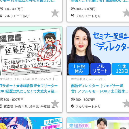
リモート/月収31万円可/月最大3万の
全国どこでも働ける】未経験OK*土
インセンティブ支給/平均年齢33歳
祝休み*残業少なめ*在宅勤務手当あ
300～400万円
300～600万円
フルリモートあり
フルリモートあり
株式会社リクルートR&Dスタッフィング【リ
株式会社さくらインベスト
クルートグループ】
ITサポート★未経験歓迎★フリーター
配信ディレクター（ウェビナー運
OK!経歴は気にしなくて大丈夫★超大
営）／フルリモートOK／土日祝休み
手リクルートグループの正社員/sg
／年休123日／年収600万円可
300～600万円
400～600万円
東京都_神奈川県_埼玉県_千葉県_大
フルリモートあり
阪府…