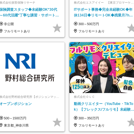
株式会社損害保険リサーチ
株式会社エスアイイー 【東京プロマーケッ
ト上場】
保険調査スタッフ◆未経験OK*30代
ITサポート事務◆完全未経験OK◆年
～60代活躍*丁寧な講習・サポートあ
休134日◆リモートOK◆残業月7h以
り*原則直行直帰／全国募集・業務委
下◆賞与年3回◆5年目まで必ず昇給
非公開
300～500万円
託
フルリモートあり
フルリモートあり
株式会社野村総合研究所【ポジションマッチ
株式会社ＯＬＣ
登録】
オープンポジション
動画クリエイター（YouTube・TikTo
k）【フレックス/フルリモ】未経験O
K｜Web研修1年間｜副業OK
500～1500万円
300～350万円
東京都_神奈川県
フルリモートあり