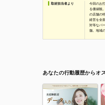
取材担当者より
今回のお
る価値観
の店舗の
経営を全
対等なパ
舗。地域
あなたの行動履歴からオ