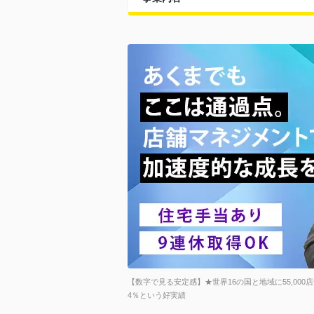
【数字で見る安定感】★世界16の国と地域に55,000
4％という好実績