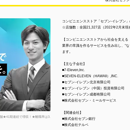
株式会社セブン
コンビニエンスストア「セブン-イレブン
☆店舗数：全国21,327店（2022年2月末現
【コンビニエンスストアから社会を支える
業界の常識を作るサービスを生み出し、“な
ます。
【主な子会社】
■7-Eleven,Inc.
■SEVEN-ELEVEN（HAWAII）,INC.
■セブン-イレブン北京有限公司
■セブン-イレブン（中国）投資有限公司
■セブン-イレブン成都有限公司
■株式会社セブン・ミールサービス
【関連会社】
店舗★41期連続で増収！★離職率は3.
■株式会社セブン銀行
■株式会社テルベ