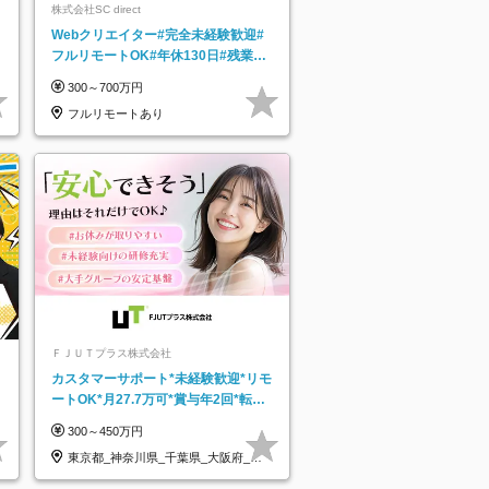
株式会社SC direct
Webクリエイター#完全未経験歓迎#
フルリモートOK#年休130日#残業月
5h以下#全国募集#最大1年の研修
300～700万円
フルリモートあり
ＦＪＵＴプラス株式会社
カスタマーサポート*未経験歓迎*リモ
ートOK*月27.7万可*賞与年2回*転勤
なし*連休OK/ZE010232
300～450万円
東京都_神奈川県_千葉県_大阪府_愛
知県…