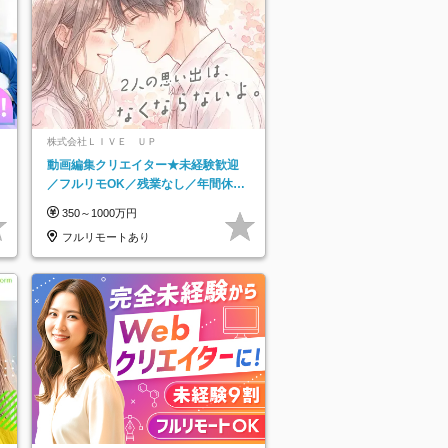
株式会社ＬＩＶＥ ＵＰ
動画編集クリエイター★未経験歓迎
／フルリモOK／残業なし／年間休日
125日／髪・服・ネイル自由／研修充
350～1000万円
実で安心
フルリモートあり