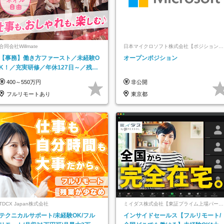
合同会社Willmate
日本マイクロソフト株式会社【ポジションマ
ッチ登録】
【事務】働き方ファースト／未経験O
オープンポジション
K！／充実研修／年休127日～／残業
なし／平均20代／リモートOK
400～550万円
非公開
フルリモートあり
東京都
TDCX Japan株式会社
ミイダス株式会社【東証プライム上場パーソ
ルグループ】
テクニカルサポート/未経験OK/フル
インサイドセールス【フルリモート/