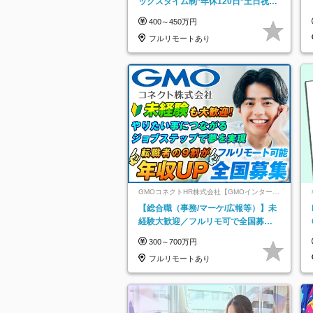
ックスタイム制*年休120日*土日祝休
み*残業ほぼなし*育児中社員8割以上
400～450万円
フルリモートあり
GMOコネクトHR株式会社【GMOインターネ
ットグループ】
【総合職（事務/マーケ/広報等）】未
経験大歓迎／フルリモ可で全国募
集！年収アップ多数★年休最大130日
300～700万円
★
フルリモートあり