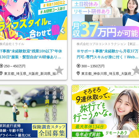
株式会社ミライル
株式会社コプロコンストラクション【東証プ
ライム上場コプロ・ホールディングス子会
IT事務*未経験歓迎*残業10h以下*年休
※サポート事務*未経験から月収37万
社】
130日*服装・髪型自由*AI研修あり*
円可♪専門スキルが身に付く！Web面
住宅手当あり*転勤なし
接＆リモート研修も充実♪/a
250～450万円
300～1350万円
東京都_埼玉県_大阪府_新潟県_福岡
東京都_神奈川県_埼玉県_大阪府_愛
県
知県…