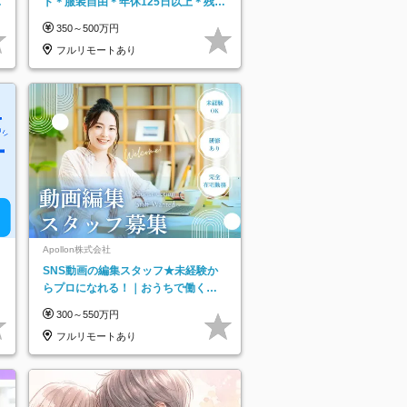
日
ト＊服装自由＊年休125日以上＊残業
り
なし＊月給26万円以上
350～500万円
フルリモートあり
Apollon株式会社
SNS動画の編集スタッフ★未経験か
らプロになれる！｜おうちで働くフ
ルリモート｜残業ゼロで18時退勤◎
300～550万円
フルリモートあり