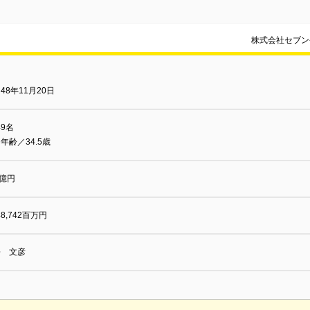
株式会社セブン
48年11月20日
49名
年齢／34.5歳
2億円
48,742百万円
松 文彦