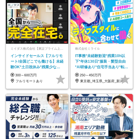
ミイダス株式会社【東証プライム上場パーソルグループ】
株式会社ミライル
インサイドセールス【フルリモ
IT事務*未経験歓迎*残業10h以
ート/全国どこでも働ける】未経
下*年休130日*服装・髪型自由
験OK*土日祝休み*残業少なめ*
*AI研修あり*住宅手当あり*転勤
在宅勤務手当あり
なし
300～600万円
250～450万円
フルリモートあり
東京都_埼玉県_大阪府_新潟県_福岡県