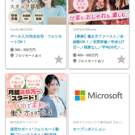
Apollon株式会社
合同会社Willmate
データ入力/完全在宅・フルリモ
【事務】働き方ファースト／未
ートOK！
経験OK！／充実研修／年休127
日～／残業なし／平均20代／リ
300～550万円
モートOK
400～550万円
フルリモートあり
フルリモートあり
株式会社サイヨウブ
日本マイクロソフト株式会社【ポジションマッチ登録】
採用サポート*フルリモート勤
オープンポジション
務*フレックスタイム制*年休