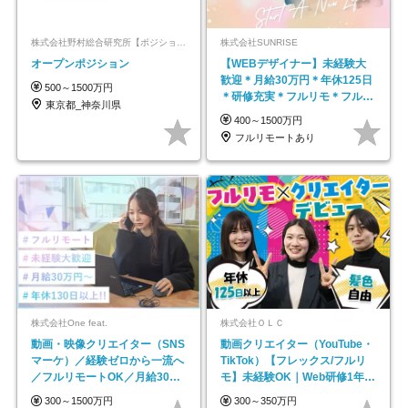
株式会社野村総合研究所【ポジションマッチ登録】
株式会社SUNRISE
オープンポジション
【WEBデザイナー】未経験大
歓迎＊月給30万円＊年休125日
500～1500万円
＊研修充実＊フルリモ＊フルフ
東京都_神奈川県
レックス＊
400～1500万円
フルリモートあり
株式会社One feat.
株式会社ＯＬＣ
動画・映像クリエイター（SNS
動画クリエイター（YouTube・
マーケ）／経験ゼロから一流へ
TikTok）【フレックス/フルリ
／フルリモートOK／月給30万
モ】未経験OK｜Web研修1年間
円～／年休130日以上
｜副業OK
300～1500万円
300～350万円