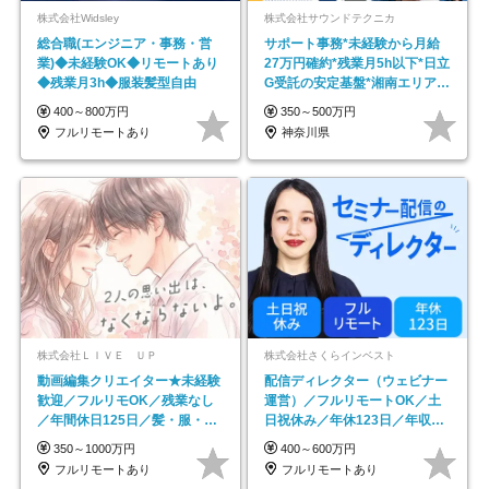
株式会社Widsley
株式会社サウンドテクニカ
総合職(エンジニア・事務・営
サポート事務*未経験から月給
業)◆未経験OK◆リモートあり
27万円確約*残業月5h以下*日立
◆残業月3h◆服装髪型自由
G受託の安定基盤*湘南エリア勤
務
400～800万円
350～500万円
フルリモートあり
神奈川県
株式会社ＬＩＶＥ ＵＰ
株式会社さくらインベスト
動画編集クリエイター★未経験
配信ディレクター（ウェビナー
歓迎／フルリモOK／残業なし
運営）／フルリモートOK／土
／年間休日125日／髪・服・ネ
日祝休み／年休123日／年収
イル自由／研修充実で安心
600万円可
350～1000万円
400～600万円
フルリモートあり
フルリモートあり