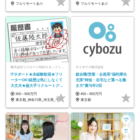
フルリモートあり
フルリモートあり
株式会社リクルートR&Dスタッフィング【リクルートグループ】
サイボウズ株式会社
ITサポート★未経験歓迎★フリ
総合職/営業・企画系*福利厚生
ーターOK!経歴は気にしなくて
充実*時短・在宅など選べる働
大丈夫★超大手リクルートグル
き方*賞与年2回
ープの正社員/sg
300～600万円
450～850万円
東京都_神奈川県_埼玉県_千葉県_大阪府…
東京都