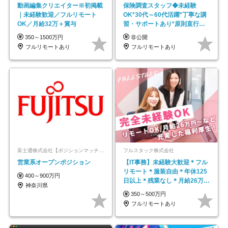
動画編集クリエイター※初掲載
保険調査スタッフ◆未経験
｜未経験歓迎／フルリモート
OK*30代～60代活躍*丁寧な講
OK／月給32万＋賞与
習・サポートあり*原則直行直
帰／全国募集・業務委託
350～1500万円
非公開
フルリモートあり
フルリモートあり
富士通株式会社【ポジションマッチ登録】
フルスタック株式会社
営業系オープンポジション
【IT事務】未経験大歓迎＊フル
リモート＊服装自由＊年休125
400～900万円
日以上＊残業なし＊月給26万円
神奈川県
以上
350～500万円
フルリモートあり