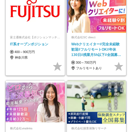
富士通株式会社【ポジションマッチ登録】
株式会社SC direct
IT系オープンポジション
Webクリエイター#完全未経験
歓迎#フルリモートOK#年休
400～900万円
130日#残業月5h以下#全国募集
神奈川県
#最大1年の研修
300～700万円
フルリモートあり
株式会社viralinks
株式会社損害保険リサーチ