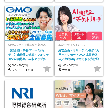
GMOコネクトHR株式会社【GMOインターネットグループ】
株式会社さくらインベスト
【総合職（事務/マーケ/広報
経営企画・リサーチ／月給30万
等）】未経験大歓迎／フルリモ
円～／リモートOK／土日祝休
可で全国募集！年収アップ多数
み／生成AIを活用できる方歓迎
★年休最大130日★
300～700万円
400～600万円
フルリモートあり
大阪府