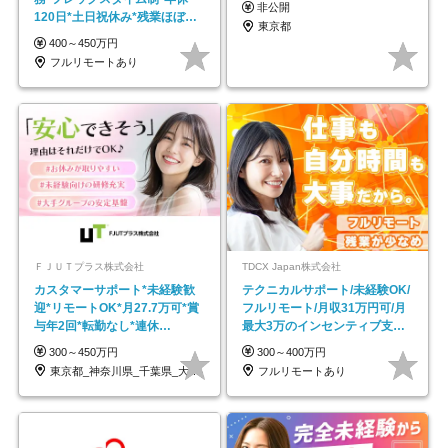
非公開
120日*土日祝休み*残業ほぼな
東京都
し*育児中社員8割以上
400～450万円
フルリモートあり
ＦＪＵＴプラス株式会社
TDCX Japan株式会社
カスタマーサポート*未経験歓
テクニカルサポート/未経験OK/
迎*リモートOK*月27.7万可*賞
フルリモート/月収31万円可/月
与年2回*転勤なし*連休
最大3万のインセンティブ支給/
OK/ZE010232
平均年齢33歳
300～450万円
300～400万円
東京都_神奈川県_千葉県_大阪府_愛知県…
フルリモートあり