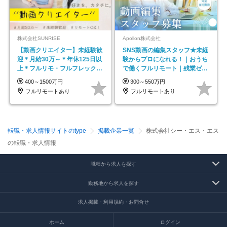
株式会社SUNRISE
Apollon株式会社
【動画クリエイター】未経験歓
SNS動画の編集スタッフ★未経
迎＊月給30万～＊年休125日以
験からプロになれる！｜おうち
上＊フルリモ・フルフレックス
で働くフルリモート｜残業ゼロ
◆10名の採用が決定◆
で18時退勤◎
400～1500万円
300～550万円
フルリモートあり
フルリモートあり
転職・求人情報サイトのtype
掲載企業一覧
株式会社シー・エス・エス
の転職・求人情報
職種から求人を探す
勤務地から求人を探す
求人掲載・利用規約・お問合せ
ホーム
ログイン