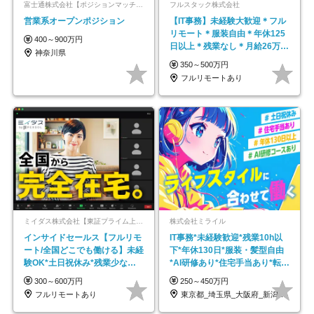
富士通株式会社【ポジションマッチ登録】
フルスタック株式会社
営業系オープンポジション
【IT事務】未経験大歓迎＊フル
リモート＊服装自由＊年休125
400～900万円
日以上＊残業なし＊月給26万円
神奈川県
以上
350～500万円
フルリモートあり
ミイダス株式会社【東証プライム上場パーソルグループ】
株式会社ミライル
インサイドセールス【フルリモ
IT事務*未経験歓迎*残業10h以
ート/全国どこでも働ける】未経
下*年休130日*服装・髪型自由
験OK*土日祝休み*残業少なめ*
*AI研修あり*住宅手当あり*転勤
在宅勤務手当あり
なし
300～600万円
250～450万円
フルリモートあり
東京都_埼玉県_大阪府_新潟県_福岡県