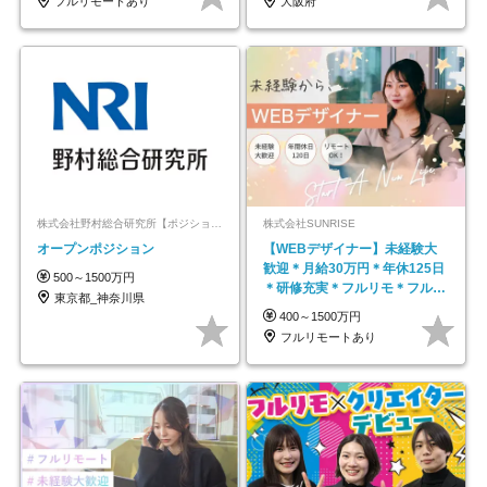
フルリモートあり
大阪府
株式会社野村総合研究所【ポジションマッチ登録】
株式会社SUNRISE
オープンポジション
【WEBデザイナー】未経験大
歓迎＊月給30万円＊年休125日
500～1500万円
＊研修充実＊フルリモ＊フルフ
東京都_神奈川県
レックス＊
400～1500万円
フルリモートあり