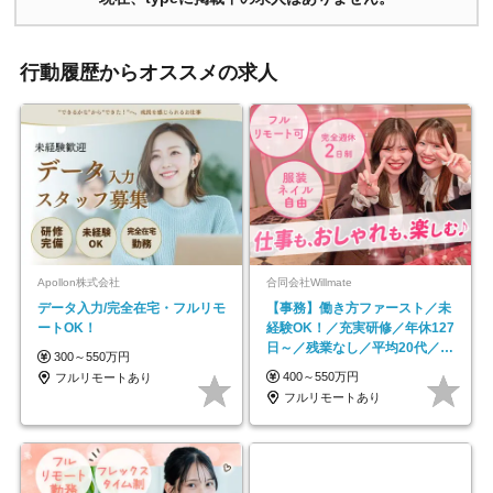
行動履歴からオススメの求人
Apollon株式会社
合同会社Willmate
データ入力/完全在宅・フルリモ
【事務】働き方ファースト／未
ートOK！
経験OK！／充実研修／年休127
日～／残業なし／平均20代／リ
300～550万円
モートOK
400～550万円
フルリモートあり
フルリモートあり