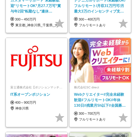
カスタマーサポート*未経験歓
テクニカルサポート/未経験OK/
迎*リモートOK*月27.7万可*賞
フルリモート/月収31万円可/月
与年2回*転勤なし*連休
最大3万のインセンティブ支給/
OK/ZE010232
平均年齢33歳
300～450万円
300～400万円
東京都_神奈川県_千葉県_大阪府_愛知県…
フルリモートあり
富士通株式会社【ポジションマッチ登録】
株式会社SC direct
IT系オープンポジション
Webクリエイター#完全未経験
歓迎#フルリモートOK#年休
400～900万円
130日#残業月5h以下#全国募集
神奈川県
#最大1年の研修
300～700万円
フルリモートあり