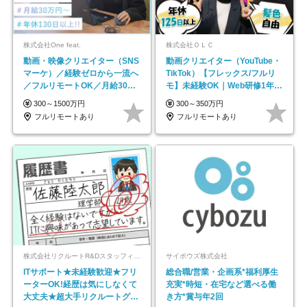
株式会社One feat.
株式会社ＯＬＣ
動画・映像クリエイター（SNS
動画クリエイター（YouTube・
マーケ）／経験ゼロから一流へ
TikTok）【フレックス/フルリ
／フルリモートOK／月給30万
モ】未経験OK｜Web研修1年間
円～／年休130日以上
｜副業OK
300～1500万円
300～350万円
フルリモートあり
フルリモートあり
株式会社リクルートR&Dスタッフィング【リクルートグループ】
サイボウズ株式会社
ITサポート★未経験歓迎★フリ
総合職/営業・企画系*福利厚生
ーターOK!経歴は気にしなくて
充実*時短・在宅など選べる働
大丈夫★超大手リクルートグル
き方*賞与年2回