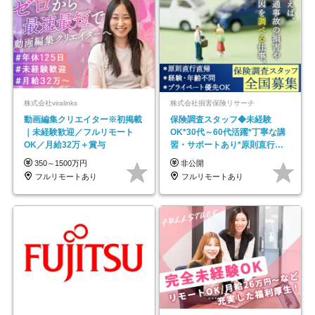
株式会社viralinks
株式会社損害保険リサーチ
動画編集クリエイター※初掲載
保険調査スタッフ◆未経験
｜未経験歓迎／フルリモート
OK*30代～60代活躍*丁寧な講
OK／月給32万＋賞与
習・サポートあり*原則直行直
帰／全国募集・業務委託
350～1500万円
非公開
フルリモートあり
フルリモートあり