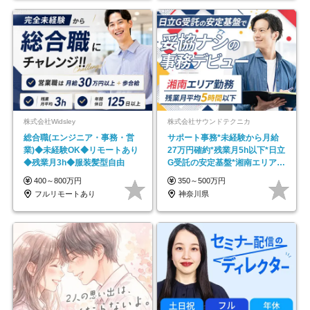
株式会社Widsley
株式会社サウンドテクニカ
総合職(エンジニア・事務・営
サポート事務*未経験から月給
業)◆未経験OK◆リモートあり
27万円確約*残業月5h以下*日立
◆残業月3h◆服装髪型自由
G受託の安定基盤*湘南エリア勤
務
400～800万円
350～500万円
フルリモートあり
神奈川県