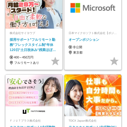
株式会社サイヨウブ
日本マイクロソフト株式会社【ポジションマッチ登録】
採用サポート*フルリモート勤
オープンポジション
務*フレックスタイム制*年休
非公開
120日*土日祝休み*残業ほぼな
東京都
し*育児中社員8割以上
400～450万円
フルリモートあり
ＦＪＵＴプラス株式会社
TDCX Japan株式会社