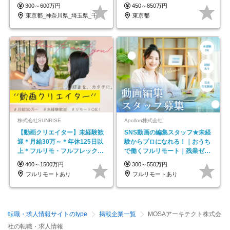
ープの正社員/sg
300～600万円
450～850万円
東京都_神奈川県_埼玉県_千葉県_大阪府…
東京都
株式会社SUNRISE
Apollon株式会社
【動画クリエイター】未経験歓
SNS動画の編集スタッフ★未経
迎＊月給30万～＊年休125日以
験からプロになれる！｜おうち
上＊フルリモ・フルフレックス
で働くフルリモート｜残業ゼロ
◆10名の採用が決定◆
で18時退勤◎
400～1500万円
300～550万円
フルリモートあり
フルリモートあり
転職・求人情報サイトのtype
掲載企業一覧
MOSAアーキテクト株式会
社の転職・求人情報