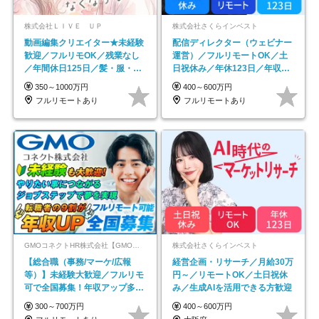
株式会社ＬＩＶＥ ＵＰ
株式会社さくらインベスト
動画編集クリエイター★未経験
配信ディレクター（ウェビナー
歓迎／フルリモOK／残業なし
運営）／フルリモートOK／土
／年間休日125日／髪・服・ネ
日祝休み／年休123日／年収
イル自由／研修充実で安心
600万円可
350～1000万円
400～600万円
フルリモートあり
フルリモートあり
GMOコネクトHR株式会社【GMOインターネットグループ】
株式会社さくらインベスト
【総合職（事務/マーケ/広報
経営企画・リサーチ／月給30万
等）】未経験大歓迎／フルリモ
円～／リモートOK／土日祝休
可で全国募集！年収アップ多数
み／生成AIを活用できる方歓迎
★年休最大130日★
300～700万円
400～600万円