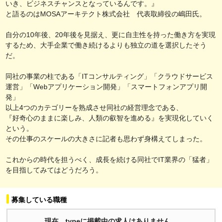
いき、ビジネスチャンスとなっているんです。』
と語るのはMOSAアーキテクト株式会社 代表取締役の嶋田氏。
自分の10年後、20年後を見据え、更に自主性を持った働き方を実現
するため、大手企業で働き続けるよりも独立の道を選択したそう
だ。
同社の事業の柱である「ITコンサルティング」「クラウドサービス
運営」「Webアプリケーション開発」「スマートフォンアプリ開
発」
以上4つのカテゴリーを熟成させ同社の経営理念である、
『好奇心のままに楽しみ、人類の叡智を進める』を実現化していく
という。
その仕事のスケールの大きさに記者も思わず身構えてしまった。
これからの時代を担うべく、成長を続ける同社でIT業界の「猛者」
を目指してみてはどうだろう。
募集している職種
現在、typeに掲載中の求人はありません。