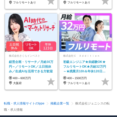
フルリモートあり
フルリモートあり
株式会社さくらインベスト
株式会社Ｃ Ａｄｄｉｔｉｏｎ
経営企画・リサーチ／月給30万
初級エンジニア★未経験OK★
円～／リモートOK／土日祝休
フルリモートOK★月給32万円
み／生成AIを活用できる方歓迎
～★残業月10h＆年休120日以
上★副業可
400～600万円
400～1500万円
大阪府
フルリモートあり
転職・求人情報サイトのtype
掲載企業一覧
株式会社ジェニシスの転
職・求人情報