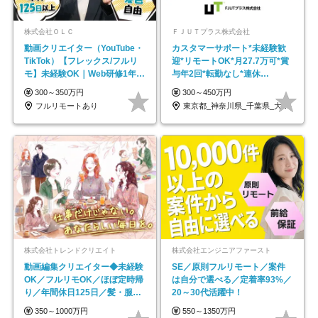
株式会社ＯＬＣ
ＦＪＵＴプラス株式会社
動画クリエイター（YouTube・
カスタマーサポート*未経験歓
TikTok）【フレックス/フルリ
迎*リモートOK*月27.7万可*賞
モ】未経験OK｜Web研修1年間
与年2回*転勤なし*連休
｜副業OK
OK/ZE010232
300～350万円
300～450万円
フルリモートあり
東京都_神奈川県_千葉県_大阪府_愛知県…
株式会社トレンドクリエイト
株式会社エンジニアファースト
動画編集クリエイター◆未経験
SE／原則フルリモート／案件
OK／フルリモOK／ほぼ定時帰
は自分で選べる／定着率93%／
り／年間休日125日／髪・服・
20～30代活躍中！
ネイル自由／副業OK
350～1000万円
550～1350万円