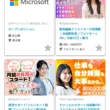
日本マイクロソフト株式会社【ポジションマッチ登録】
株式会社viralinks
オープンポジション
動画編集クリエイター※初掲載
｜未経験歓迎／フルリモート
非公開
OK／月給32万＋賞与
東京都
350～1500万円
フルリモートあり
株式会社サイヨウブ
TDCX Japan株式会社
採用サポート*フルリモート勤
テクニカルサポート/未経験OK/
務*フレックスタイム制*年休
フルリモート/月収31万円可/月