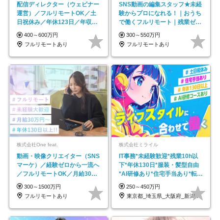
配信ディレクター（ウェビナー
SNS動画の編集スタッフ★未経
運営）／フルリモートOK／土
験からプロになれる！｜おうち
日祝休み／年休123日／年収
で働くフルリモート｜残業ゼロ
600万円可
で18時退勤◎
400～600万円
300～550万円
フルリモートあり
フルリモートあり
株式会社One feat.
株式会社ミライル
動画・映像クリエイター（SNS
IT事務*未経験歓迎*残業10h以
マーケ）／経験ゼロから一流へ
下*年休130日*服装・髪型自由
／フルリモートOK／月給30万
*AI研修あり*住宅手当あり*転勤
円～／年休130日以上
なし
300～1500万円
250～450万円
フルリモートあり
東京都_埼玉県_大阪府_新潟県_福岡県