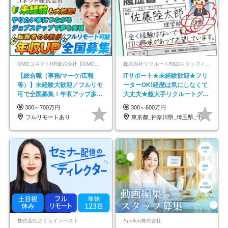
GMOコネクトHR株式会社【GMOインターネットグループ】
株式会社リクルートR&Dスタッフィング【リクルートグループ】
【総合職（事務/マーケ/広報
ITサポート★未経験歓迎★フリ
等）】未経験大歓迎／フルリモ
ーターOK!経歴は気にしなくて
可で全国募集！年収アップ多数
大丈夫★超大手リクルートグル
★年休最大130日★
ープの正社員/sg
300～700万円
300～600万円
フルリモートあり
東京都_神奈川県_埼玉県_千葉県_大阪府…
株式会社さくらインベスト
Apollon株式会社