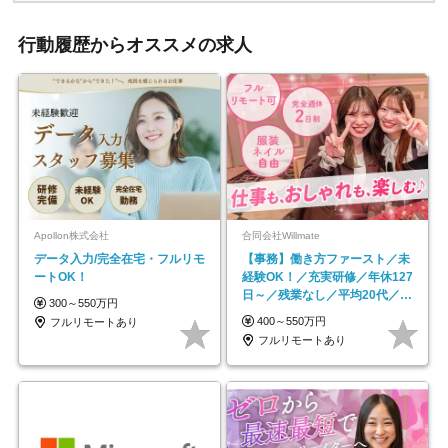
行動履歴からオススメの求人
Apollon株式会社
合同会社Willmate
データ入力/完全在宅・フルリモ
【事務】働き方ファースト／未
ートOK！
経験OK！／充実研修／年休127
日～／残業なし／平均20代／リ
300～550万円
モートOK
400～550万円
フルリモートあり
フルリモートあり