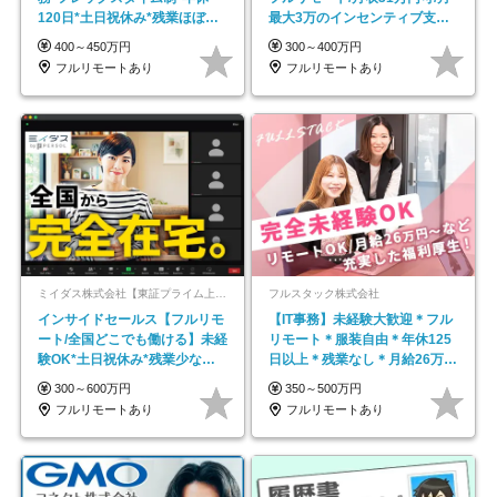
120日*土日祝休み*残業ほぼな
最大3万のインセンティブ支給/
し*育児中社員8割以上
平均年齢33歳
400～450万円
300～400万円
フルリモートあり
フルリモートあり
ミイダス株式会社【東証プライム上場パーソルグループ】
フルスタック株式会社
インサイドセールス【フルリモ
【IT事務】未経験大歓迎＊フル
ート/全国どこでも働ける】未経
リモート＊服装自由＊年休125
験OK*土日祝休み*残業少なめ*
日以上＊残業なし＊月給26万円
在宅勤務手当あり
以上
300～600万円
350～500万円
フルリモートあり
フルリモートあり