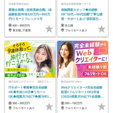
日本航空株式会社
株式会社損害保険リサーチ
業務企画職（技術系総合職）/未
保険調査スタッフ◆未経験
経験歓迎/年収420万円〜900万
OK*30代～60代活躍*丁寧な講
円/リモートフレックス可
習・サポートあり*原則直行直
帰／全国募集・業務委託
400～900万円
非公開
東京都_千葉県
フルリモートあり
株式会社エスアイイー 【東京プロマーケット上場】
株式会社SC direct
ITサポート事務◆完全未経験
Webクリエイター#完全未経験
OK◆年休134日◆リモート
歓迎#フルリモートOK#年休
OK◆残業月7h以下◆賞与年3回
130日#残業月5h以下#全国募集
◆5年目まで必ず昇給
#最大1年の研修
300～500万円
300～700万円
フルリモートあり
フルリモートあり