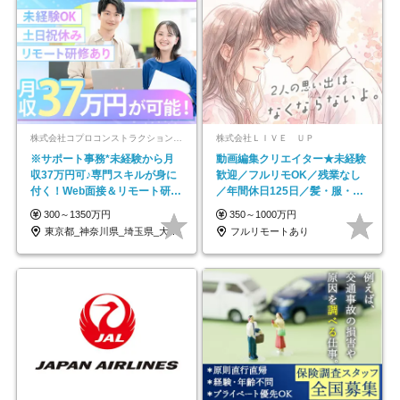
株式会社コプロコンストラクション【東証プライム上場コプロ・ホールディングス子会社】
株式会社ＬＩＶＥ ＵＰ
※サポート事務*未経験から月
動画編集クリエイター★未経験
収37万円可♪専門スキルが身に
歓迎／フルリモOK／残業なし
付く！Web面接＆リモート研修
／年間休日125日／髪・服・ネ
も充実♪/a
イル自由／研修充実で安心
300～1350万円
350～1000万円
東京都_神奈川県_埼玉県_大阪府_愛知県…
フルリモートあり