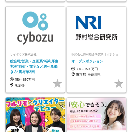
サイボウズ株式会社
株式会社野村総合研究所【ポジションマッチ登録】
総合職/営業・企画系*福利厚生
オープンポジション
充実*時短・在宅など選べる働
500～1500万円
き方*賞与年2回
東京都_神奈川県
450～850万円
東京都