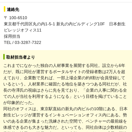
連絡先
〒 100-6510
東京都千代田区丸の内1-5-1 新丸の内ビルディング10F 日本創生
ビレッジオフィス11
採用担当
TEL / 03-3287-7322
取材担当者より
これまでになかった独自の人材事業を展開する同社。設立から6年
だが、既に同社が運営するポータルサイトの登録者数は2万人を超
えており、企業数で見れば、一部上場企業の約8割が会員登録して
いるという。人材業界に確固たる地位を築きつつある同社だが、社
長の寺澤氏の視線はさらに先を見ており、「企業の人事に関わる全
ての人が当社を利用するようになる」という目標を掲げていること
が印象的だった。
同社のオフィスは、東京駅直結の新丸の内ビルの10階にある、日本
創生ビレッジが運営するインキュベーションオフィス内にある。勢
いのある企業が集まった洗練された空間で、ベンチャーの最前線を
体感できるのも大きな魅力だ。といっても、同社自体は少数精鋭の