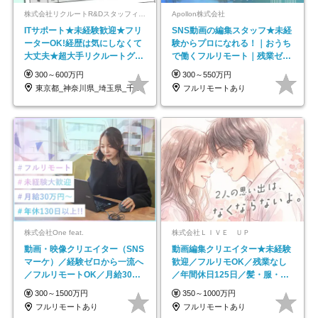
株式会社リクルートR&Dスタッフィング【リクルートグループ】
Apollon株式会社
ITサポート★未経験歓迎★フリ
SNS動画の編集スタッフ★未経
ーターOK!経歴は気にしなくて
験からプロになれる！｜おうち
大丈夫★超大手リクルートグル
で働くフルリモート｜残業ゼロ
ープの正社員/sg
で18時退勤◎
300～600万円
300～550万円
東京都_神奈川県_埼玉県_千葉県_大阪府…
フルリモートあり
株式会社One feat.
株式会社ＬＩＶＥ ＵＰ
動画・映像クリエイター（SNS
動画編集クリエイター★未経験
マーケ）／経験ゼロから一流へ
歓迎／フルリモOK／残業なし
／フルリモートOK／月給30万
／年間休日125日／髪・服・ネ
円～／年休130日以上
イル自由／研修充実で安心
300～1500万円
350～1000万円
フルリモートあり
フルリモートあり