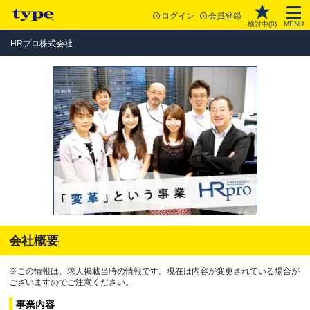
ログイン
会員登録
検討中(
0
)
MENU
HRプロ株式会社
会社概要
※この情報は、求人掲載当時の情報です。現在は内容が変更されている場合が
ございますのでご注意ください。
事業内容