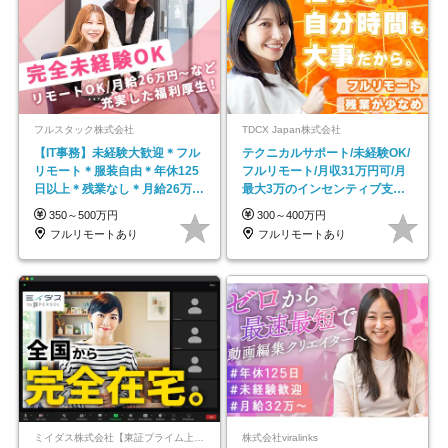
フルスタック株式会社
TDCX Japan株式会社
【IT事務】未経験大歓迎＊フル
テクニカルサポート/未経験OK/
リモート＊服装自由＊年休125
フルリモート/月収31万円可/月
日以上＊残業なし＊月給26万円
最大3万のインセンティブ支給/
以上
平均年齢33歳
350～500万円
300～400万円
フルリモートあり
フルリモートあり
ミイダス株式会社【東証プライム上場パーソルグループ】
株式会社viralinks