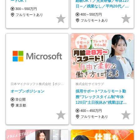
ートOK！
経験OK！／充実研修／年休127
日～／残業なし／平均20代／リ
300～550万円
モートOK
400～550万円
フルリモートあり
フルリモートあり
日本マイクロソフト株式会社【ポジションマッチ登録】
株式会社サイヨウブ
オープンポジション
採用サポート*フルリモート勤
務*フレックスタイム制*年休
非公開
120日*土日祝休み*残業ほぼな
東京都
し*育児中社員8割以上
400～450万円
フルリモートあり