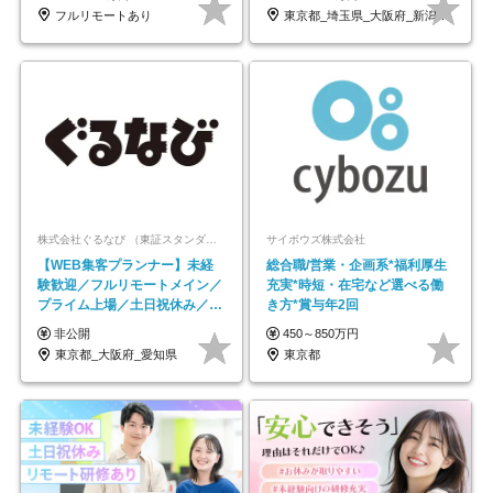
フルリモートあり
東京都_埼玉県_大阪府_新潟県_福岡県
株式会社ぐるなび （東証スタンダード上場）
サイボウズ株式会社
【WEB集客プランナー】未経
総合職/営業・企画系*福利厚生
験歓迎／フルリモートメイン／
充実*時短・在宅など選べる働
プライム上場／土日祝休み／東
き方*賞与年2回
京・大阪・名古屋
非公開
450～850万円
東京都_大阪府_愛知県
東京都