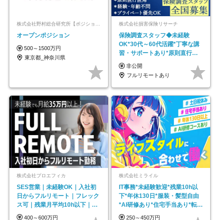
株式会社野村総合研究所【ポジションマッチ登録】
株式会社損害保険リサーチ
オープンポジション
保険調査スタッフ◆未経験
OK*30代～60代活躍*丁寧な講
500～1500万円
習・サポートあり*原則直行直
東京都_神奈川県
帰／全国募集・業務委託
非公開
フルリモートあり
株式会社プロエフィカ
株式会社ミライル
SES営業｜未経験OK｜入社初
IT事務*未経験歓迎*残業10h以
日からフルリモート｜フレック
下*年休130日*服装・髪型自由
ス可｜残業月平均10h以下｜事
*AI研修あり*住宅手当あり*転勤
業立ち上げメンバー
なし
400～600万円
250～450万円