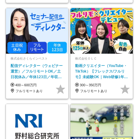
株式会社さくらインベスト
株式会社ＯＬＣ
配信ディレクター（ウェビナー
動画クリエイター（YouTube・
運営）／フルリモートOK／土
TikTok）【フレックス/フルリ
日祝休み／年休123日／年収
モ】未経験OK｜Web研修1年間
600万円可
｜副業OK
400～600万円
300～350万円
フルリモートあり
フルリモートあり