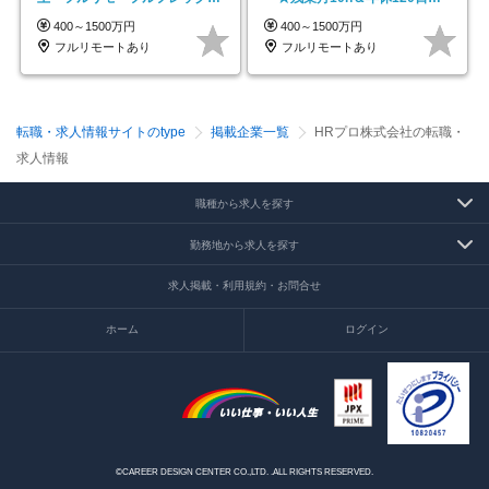
◆10名の採用が決定◆
上★副業可
400～1500万円
400～1500万円
フルリモートあり
フルリモートあり
転職・求人情報サイトのtype
掲載企業一覧
HRプロ株式会社の転職・
求人情報
職種から求人を探す
勤務地から求人を探す
求人掲載・利用規約・お問合せ
ホーム
ログイン
©CAREER DESIGN CENTER CO.,LTD. .ALL RIGHTS RESERVED.