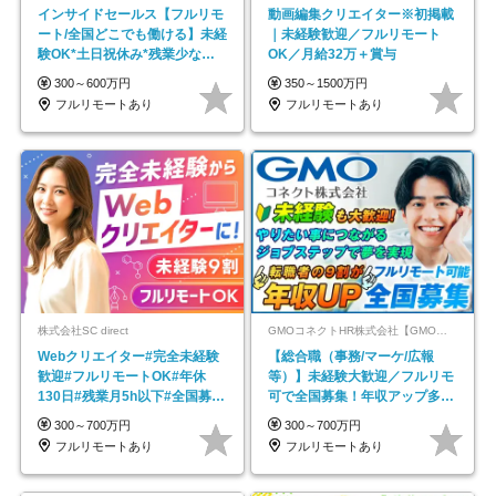
インサイドセールス【フルリモ
動画編集クリエイター※初掲載
ート/全国どこでも働ける】未経
｜未経験歓迎／フルリモート
験OK*土日祝休み*残業少なめ*
OK／月給32万＋賞与
在宅勤務手当あり
300～600万円
350～1500万円
フルリモートあり
フルリモートあり
株式会社SC direct
GMOコネクトHR株式会社【GMOインターネットグループ】
Webクリエイター#完全未経験
【総合職（事務/マーケ/広報
歓迎#フルリモートOK#年休
等）】未経験大歓迎／フルリモ
130日#残業月5h以下#全国募集
可で全国募集！年収アップ多数
#最大1年の研修
★年休最大130日★
300～700万円
300～700万円
フルリモートあり
フルリモートあり