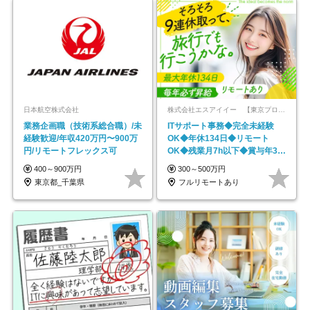
日本航空株式会社
株式会社エスアイイー 【東京プロマーケット上場】
業務企画職（技術系総合職）/未
ITサポート事務◆完全未経験
経験歓迎/年収420万円〜900万
OK◆年休134日◆リモート
円/リモートフレックス可
OK◆残業月7h以下◆賞与年3回
◆5年目まで必ず昇給
400～900万円
300～500万円
東京都_千葉県
フルリモートあり