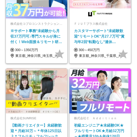
株式会社コプロコンストラクション【東証プライム上場コプロ・ホールディングス子会社】
ＦＪＵＴプラス株式会社
※サポート事務*未経験から月
カスタマーサポート*未経験歓
収37万円可♪専門スキルが身に
迎*リモートOK*月27.7万可*賞
付く！Web面接＆リモート研修
与年2回*転勤なし*連休
も充実♪/a
OK/ZE010232
300～1350万円
300～450万円
東京都_神奈川県_埼玉県_大阪府_愛知県…
東京都_神奈川県_千葉県_大阪府_愛知県…
株式会社SUNRISE
株式会社Ｃ Ａｄｄｉｔｉｏｎ
【動画クリエイター】未経験歓
初級エンジニア★未経験OK★
迎＊月給30万～＊年休125日以
フルリモートOK★月給32万円
上＊フルリモ・フルフレックス
～★残業月10h＆年休120日以