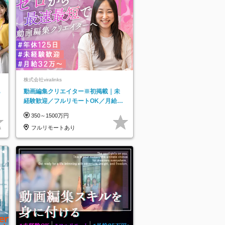
株式会社viralinks
あ
動画編集クリエイター※初掲載｜未
経験歓迎／フルリモートOK／月給32
万＋賞与
350～1500万円
フルリモートあり