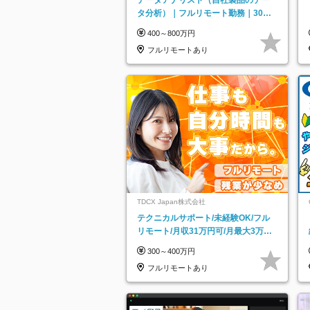
タ分析）｜フルリモート勤務｜30代
～40代活躍｜残業少なめ｜子育て社
400～800万円
員多数活躍
フルリモートあり
TDCX Japan株式会社
テクニカルサポート/未経験OK/フル
リモート/月収31万円可/月最大3万の
インセンティブ支給/平均年齢33歳
300～400万円
フルリモートあり