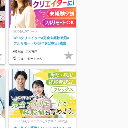
株式会社SC direct
Webクリエイター#完全未経験歓迎#
フルリモートOK#年休130日#残業月
5h以下#全国募集#最大1年の研修
300～700万円
フルリモートあり
パーソルビジネスプロセスデザイン株式会
社 事業開発本部
レ
オンライン事務*フルリモート*フレッ