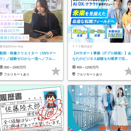
株式会社One feat.
ＦＴＣ株式会社
動画・映像クリエイター（SNSマー
【AIサポート事務（ITプロ候補）】
ケ）／経験ゼロから一流へ／フルリ
なたのビジネス経験をAI業界で活か
モートOK／月給30万円～／年休130
す◆IT未経験OK◆目指せるコンサル
300～1500万円
450～1200万円
日以上
フルリモートあり
フルリモートあり