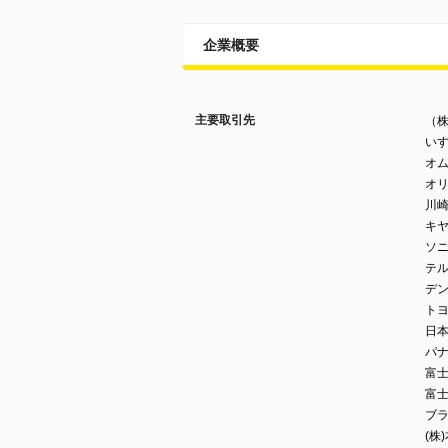
企業概要
主要取引先
（株
いす
オム
オ
川崎
キ
ソニ
テ
デン
トヨ
日
パナ
富士
富
ブラ
(株