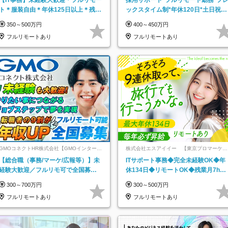
ト＊服装自由＊年休125日以上＊残業
ックスタイム制*年休120日*土日祝休
なし＊月給26万円以上
み*残業ほぼなし*育児中社員8割以上
350～500万円
400～450万円
フルリモートあり
フルリモートあり
GMOコネクトHR株式会社【GMOインターネ
株式会社エスアイイー 【東京プロマーケッ
ットグループ】
ト上場】
【総合職（事務/マーケ/広報等）】未
ITサポート事務◆完全未経験OK◆年
経験大歓迎／フルリモ可で全国募
休134日◆リモートOK◆残業月7h以
集！年収アップ多数★年休最大130日
下◆賞与年3回◆5年目まで必ず昇給
300～700万円
300～500万円
★
フルリモートあり
フルリモートあり