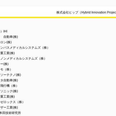
株式会社ヒップ（Hybrid Innovation 
）IHI
ゞ自動車(株)
ロン(株)
リンパスメディカルシステムズ（株）
重工業(株)
ヤノンメディカルシステムズ（株）
ー(株)
ルモ（株）
ソーテクノ(株)
タ自動車(株)
本飛行機（株）
ソニック(株)
重工業(株)
士ゼロックス（株）
ザー工業(株)
)本田技術研究所