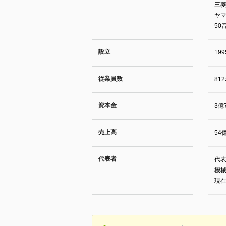
三菱
ヤ
50
設立
19
従業員数
81
資本金
3億
売上高
54
代表者
代表
機
現