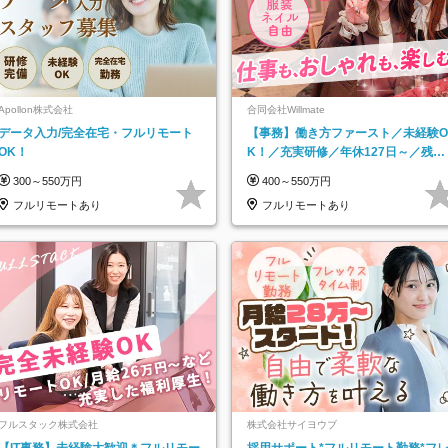
Apollon株式会社
合同会社Willmate
データ入力/完全在宅・フルリモート
【事務】働き方ファースト／未経験O
OK！
K！／充実研修／年休127日～／残業
なし／平均20代／リモートOK
300～550万円
400～550万円
フルリモートあり
フルリモートあり
フルスタック株式会社
株式会社サイヨウブ
【IT事務】未経験大歓迎＊フルリモー
採用サポート*フルリモート勤務*フ