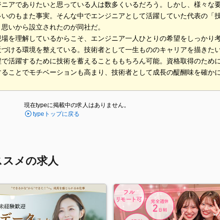
ジニアでありたいと思っている人は数多くいるだろう。しかし、様々な
多いのもまた事実。そんな中でエンジニアとして活躍していた代表の「
う思いから設立されたのが同社だ。
現場を理解しているからこそ、エンジニア一人ひとりの希望をしっかり
近づける環境を整えている。技術者として一生もののキャリアを描きた
程で活躍するために技術を蓄えることももちろん可能。資格取得のため
することでモチベーションも高まり、技術者として成長の醍醐味を確か
現在typeに掲載中の求人はありません。
typeトップに戻る
ススメの求人