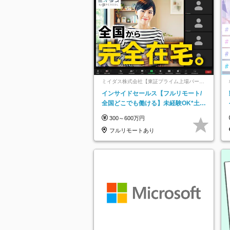
ミイダス株式会社【東証プライム上場パーソ
ルグループ】
インサイドセールス【フルリモート/
全国どこでも働ける】未経験OK*土日
祝休み*残業少なめ*在宅勤務手当あり
300～600万円
フルリモートあり