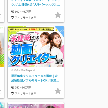
クス*土日祝休み*大手パーソルグルー
プ*オンライン面接*30～40代活躍中
300～450万円
フルリモートあり
株式会社MiraiBeyond
動画編集クリエイター※初掲載｜未
経験歓迎／フルリモートOK／副業O
K
250～600万円
フルリモートあり