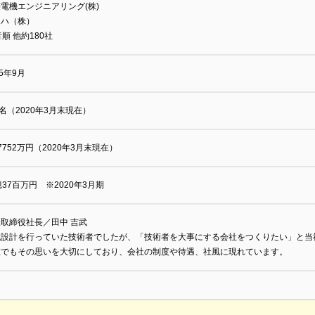
電機エンジニアリング(株)
マハ（株）
音順 他約180社
95年9月
2名（2020年3月末現在）
7752万円（2020年3月末現在）
億37百万円 ※2020年3月期
取締役社長／田中 吉武
械設計を行っていた技術者でしたが、「技術者を大事にする会社をつくりたい」と当
在でもその思いを大切にしており、会社の制度や待遇、社風に現れています。