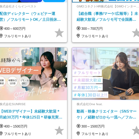
株式会社さくらインベスト
GMOコネクトHR株式会社【GMOインター
ットグループ】
配信ディレクター（ウェビナー運
【総合職（事務/マーケ/広報等）】未
営）／フルリモートOK／土日祝休み
経験大歓迎／フルリモ可で全国募
／年休123日／年収600万円可
集！年収アップ多数★年休最大130日
400～600万円
300～700万円
★
フルリモートあり
フルリモートあり
株式会社SUNRISE
株式会社One feat.
【WEBデザイナー】未経験大歓迎＊
動画・映像クリエイター（SNSマー
月給30万円＊年休125日＊研修充実＊
ケ）／経験ゼロから一流へ／フルリ
フルリモ＊フルフレックス＊
モートOK／月給30万円～／年休130
400～1500万円
300～1500万円
日以上
フルリモートあり
フルリモートあり