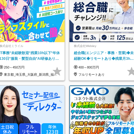
株式会社ミライル
株式会社Widsley
IT事務*未経験歓迎*残業10h以下*年休
総合職(エンジニア・事務・営業)◆未
130日*服装・髪型自由*AI研修あり*
経験OK◆リモートあり◆残業月3h◆
住宅手当あり*転勤なし
服装髪型自由
250～450万円
400～800万円
東京都_埼玉県_大阪府_新潟県_福岡
フルリモートあり
県