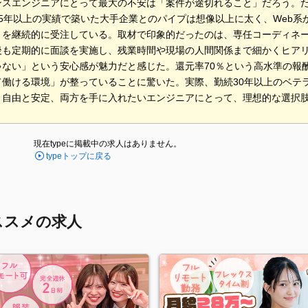
ンスエンジニアにとって最大の不安は「案件が途切れること」だろう。
45年以上の実績で築いた大手企業とのパイプは想像以上に太く、Web系
トを継続的に受注している。取材で印象的だったのは、専任コーディネ
後も定期的に面談を実施し、残業時間や現場の人間関係まで細かくヒア
ゃない」という安心感が魅力だと感じた。還元率70％という高水準の報
て働ける環境」が整っていることに驚いた。実際、勤続30年以上のベテ
。自由と安定、両方を手に入れたいエンジニアにとって、理想的な選択
現在typeに掲載中の求人はありません。
typeトップに戻る
ススメの求人