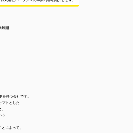
株式会社パーソンズの事業内容を紹介します。
業展開
史を持つ会社です。
セプトとした
と、
いう
ことによって、