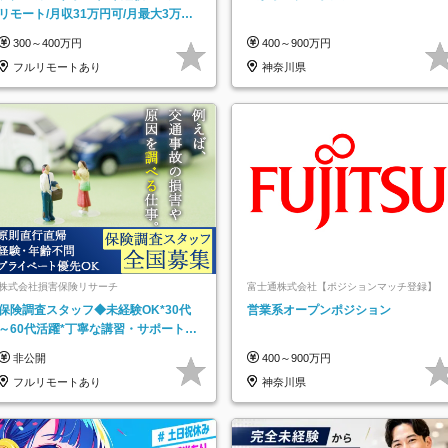
リモート/月収31万円可/月最大3万の
インセンティブ支給/平均年齢33歳
300～400万円
400～900万円
フルリモートあり
神奈川県
株式会社損害保険リサーチ
富士通株式会社【ポジションマッチ登録】
保険調査スタッフ◆未経験OK*30代
営業系オープンポジション
～60代活躍*丁寧な講習・サポートあ
り*原則直行直帰／全国募集・業務委
非公開
400～900万円
託
フルリモートあり
神奈川県