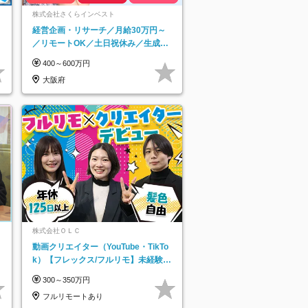
ネ
株式会社さくらインベスト
経営企画・リサーチ／月給30万円～
／リモートOK／土日祝休み／生成AI
を活用できる方歓迎
400～600万円
大阪府
株式会社ＯＬＣ
動画クリエイター（YouTube・TikTo
k）【フレックス/フルリモ】未経験O
K｜Web研修1年間｜副業OK
300～350万円
フルリモートあり