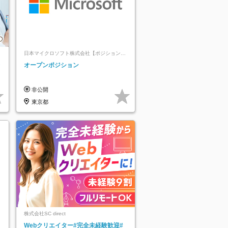
日本マイクロソフト株式会社【ポジションマ
ッチ登録】
レ
オープンポジション
非公開
東京都
株式会社SC direct
Webクリエイター#完全未経験歓迎#