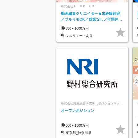
株式会社ＬＩＶＥ ＵＰ
動画編集クリエイター★未経験歓迎
／フルリモOK／残業なし／年間休日
125日／髪・服・ネイル自由／研修充
350～1000万円
実で安心
フルリモートあり
株式会社野村総合研究所【ポジションマッチ
登録】
オープンポジション
500～1500万円
東京都_神奈川県