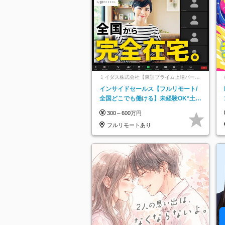
ミイダス株式会社【東証プライム上場パーソ
ルグループ】
インサイドセールス【フルリモート/
全国どこでも働ける】未経験OK*土日
祝休み*残業少なめ*在宅勤務手当あり
300～600万円
フルリモートあり