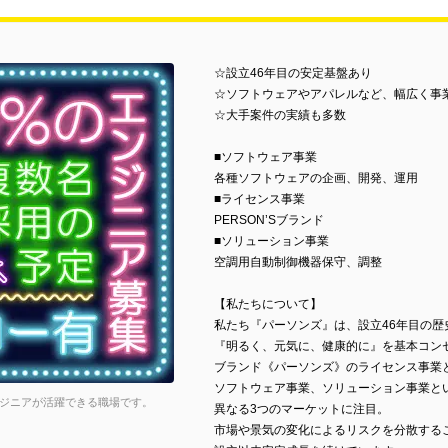
☆設立46年目の安定基盤あり
☆ソフトウェアやアパレルなど、幅広く事
☆大手案件の実績も多数
■ソフトウェア事業
各種ソフトウェアの企画、開発、運用
■ライセンス事業
PERSON’Sブランド
■ソリューション事業
空調用自動制御機器保守、調整
【私たちについて】
私たち『パーソンズ』は、設立46年目の歴
『明るく、元気に、健康的に』を基本コン
ブランド《パーソンズ》のライセンス事業
ソフトウェア事業、ソリューション事業と
ンジニアが活躍できる職場です。
異なる3つのマーケットに注目。
市場や景気の変化によるリスクを分散する