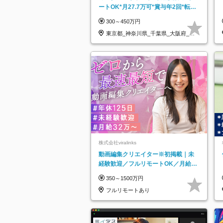
ートOK*月27.7万可*賞与年2回*転勤
なし*連休OK/ZE010232
300～450万円
東京都_神奈川県_千葉県_大阪府_愛
知県…
株式会社viralinks
動画編集クリエイター※初掲載｜未
経験歓迎／フルリモートOK／月給32
万＋賞与
350～1500万円
フルリモートあり