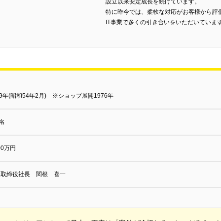
設立以来安定成長を続けています。
特に昨今では、柔軟な対応がお客様から評
IT事業で多くの引き合いをいただいていま
79年(昭和54年2月) ※ショップ展開1976年
0名
000万円
表取締役社長 関根 喜一