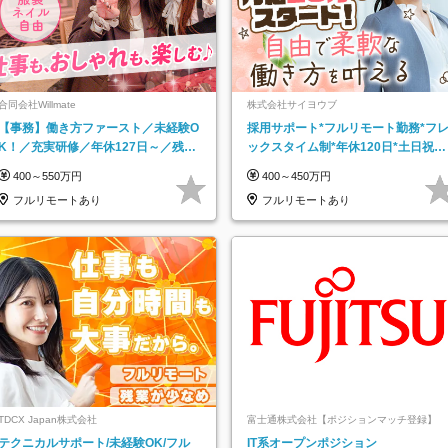
合同会社Willmate
株式会社サイヨウブ
【事務】働き方ファースト／未経験O
採用サポート*フルリモート勤務*フ
K！／充実研修／年休127日～／残業
ックスタイム制*年休120日*土日祝休
なし／平均20代／リモートOK
み*残業ほぼなし*育児中社員8割以上
400～550万円
400～450万円
フルリモートあり
フルリモートあり
TDCX Japan株式会社
富士通株式会社【ポジションマッチ登録】
テクニカルサポート/未経験OK/フル
IT系オープンポジション