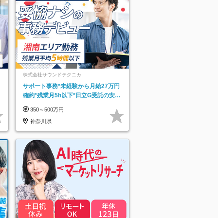
株式会社サウンドテクニカ
サポート事務*未経験から月給27万円
確約*残業月5h以下*日立G受託の安定
基盤*湘南エリア勤務
350～500万円
神奈川県