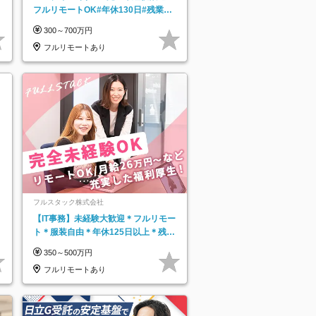
フルリモートOK#年休130日#残業月
5h以下#全国募集#最大1年の研修
300～700万円
フルリモートあり
フルスタック株式会社
【IT事務】未経験大歓迎＊フルリモー
ト＊服装自由＊年休125日以上＊残業
なし＊月給26万円以上
350～500万円
フルリモートあり