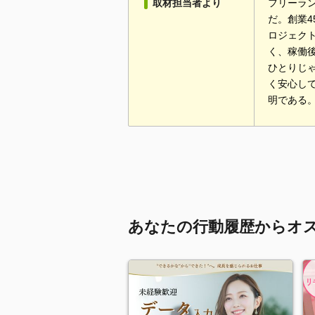
取材担当者より
フリーラ
だ。創業
ロジェク
く、稼働
ひとりじ
く安心し
明である
あなたの行動履歴からオ