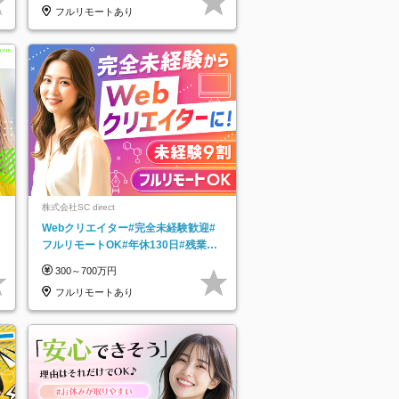
フルリモートあり
株式会社SC direct
Webクリエイター#完全未経験歓迎#
フルリモートOK#年休130日#残業月
5h以下#全国募集#最大1年の研修
300～700万円
フルリモートあり