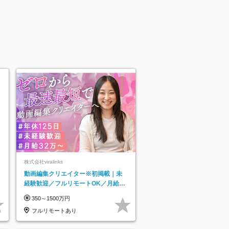
株式会社viralinks
動画編集クリエイター※初掲載｜未
経験歓迎／フルリモートOK／月給32
万＋賞与
350～1500万円
フルリモートあり