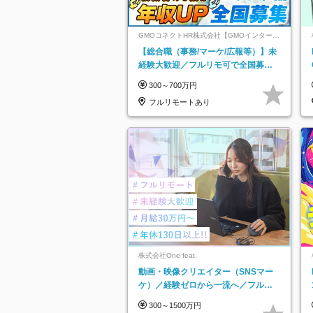
GMOコネクトHR株式会社【GMOインターネ
ットグループ】
【総合職（事務/マーケ/広報等）】未
経験大歓迎／フルリモ可で全国募
集！年収アップ多数★年休最大130日
300～700万円
★
フルリモートあり
株式会社One feat.
動画・映像クリエイター（SNSマー
ケ）／経験ゼロから一流へ／フルリ
モートOK／月給30万円～／年休130
300～1500万円
日以上