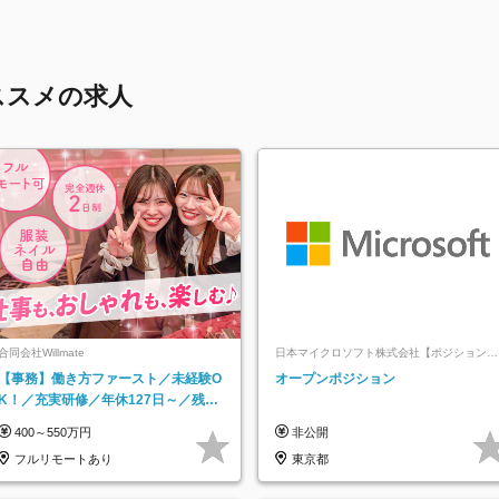
ススメの求人
合同会社Willmate
日本マイクロソフト株式会社【ポジションマ
ッチ登録】
【事務】働き方ファースト／未経験O
オープンポジション
K！／充実研修／年休127日～／残業
なし／平均20代／リモートOK
400～550万円
非公開
フルリモートあり
東京都