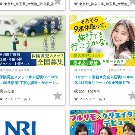
東京都_埼玉県_大阪府_新潟県_福岡
東京都_神奈川県_埼玉県_大阪府_愛
県
知県…
株式会社損害保険リサーチ
株式会社エスアイイー 【東京プロマーケッ
ト上場】
保険調査スタッフ◆未経験OK*30代
ITサポート事務◆完全未経験OK◆年
～60代活躍*丁寧な講習・サポートあ
休134日◆リモートOK◆残業月7h以
り*原則直行直帰／全国募集・業務委
下◆賞与年3回◆5年目まで必ず昇給
非公開
300～500万円
託
フルリモートあり
フルリモートあり