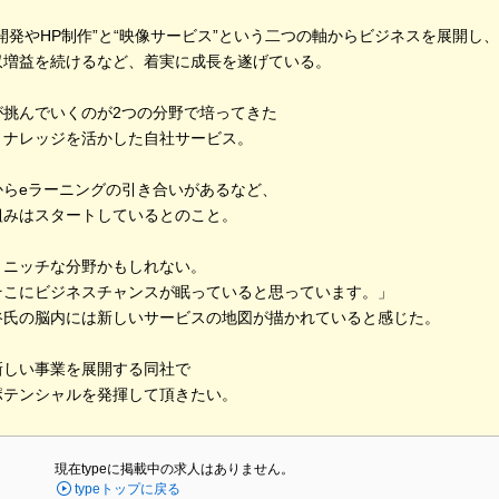
開発やHP制作”と“映像サービス”という二つの軸からビジネスを展開し、
収増益を続けるなど、着実に成長を遂げている。
が挑んでいくのが2つの分野で培ってきた
、ナレッジを活かした自社サービス。
からeラーニングの引き合いがあるなど、
組みはスタートしているとのこと。
とニッチな分野かもしれない。
そこにビジネスチャンスが眠っていると思っています。」
谷氏の脳内には新しいサービスの地図が描かれていると感じた。
新しい事業を展開する同社で
ポテンシャルを発揮して頂きたい。
現在typeに掲載中の求人はありません。
typeトップに戻る