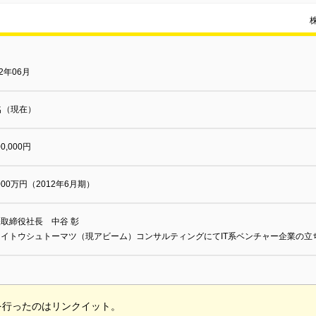
02年06月
名（現在）
00,000円
,000万円（2012年6月期）
取締役社長 中谷 彰
ロイトウシュトーマツ（現アビーム）コンサルティングにてIT系ベンチャー企業の立
を行ったのはリンクイット。