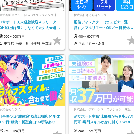
株式会社リクルートR&Dスタッフィング【リ
株式会社さくらインベスト
クルートグループ】
ITサポート★未経験歓迎★フリーター
配信ディレクター（ウェビナー運
OK!経歴は気にしなくて大丈夫★超大
営）／フルリモートOK／土日祝休み
手リクルートグループの正社員/sg
／年休123日／年収600万円可
300～600万円
400～600万円
東京都_神奈川県_埼玉県_千葉県_大
フルリモートあり
阪府…
株式会社ミライル
株式会社コプロコンストラクション【東証プ
ライム上場コプロ・ホールディングス子会
IT事務*未経験歓迎*残業10h以下*年休
※サポート事務*未経験から月収37万
社】
130日*服装・髪型自由*AI研修あり*
円可♪専門スキルが身に付く！Web面
住宅手当あり*転勤なし
接＆リモート研修も充実♪/a
250～450万円
300～1350万円