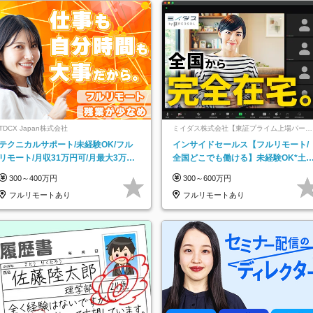
TDCX Japan株式会社
ミイダス株式会社【東証プライム上場パーソ
ルグループ】
テクニカルサポート/未経験OK/フル
インサイドセールス【フルリモート/
リモート/月収31万円可/月最大3万の
全国どこでも働ける】未経験OK*土
インセンティブ支給/平均年齢33歳
祝休み*残業少なめ*在宅勤務手当あ
300～400万円
300～600万円
フルリモートあり
フルリモートあり