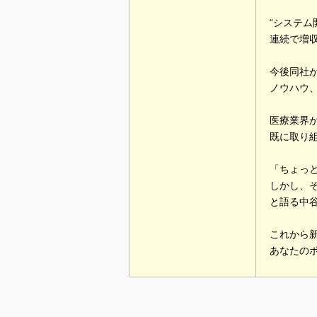
“システム
連続で増
今後同社
ノウハウ
医療業界
既に取り
「ちょっ
しかし、
と語る中
これから
あなたの