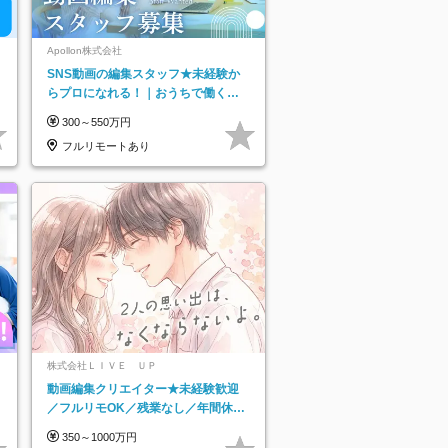
Apollon株式会社
SNS動画の編集スタッフ★未経験か
らプロになれる！｜おうちで働くフ
ルリモート｜残業ゼロで18時退勤◎
300～550万円
フルリモートあり
株式会社ＬＩＶＥ ＵＰ
動画編集クリエイター★未経験歓迎
／フルリモOK／残業なし／年間休日
125日／髪・服・ネイル自由／研修充
350～1000万円
実で安心