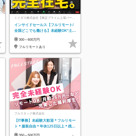
ミイダス株式会社【東証プライム上場パーソ
ルグループ】
レ
インサイドセールス【フルリモート/
全国どこでも働ける】未経験OK*土日
祝休み*残業少なめ*在宅勤務手当あり
300～600万円
フルリモートあり
フルスタック株式会社
【IT事務】未経験大歓迎＊フルリモー
ト＊服装自由＊年休125日以上＊残業
なし＊月給26万円以上
350～500万円