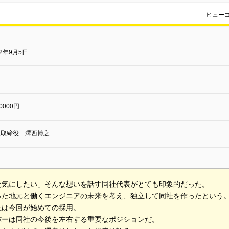
ヒュー
12年9月5日
0000円
表取締役 澤西博之
元気にしたい」そんな想いを話す同社代表がとても印象的だった。
った地元と働くエンジニアの未来を考え、独立して同社を作ったという
社は今回が始めての採用。
バーは同社の今後を左右する重要なポジションだ。