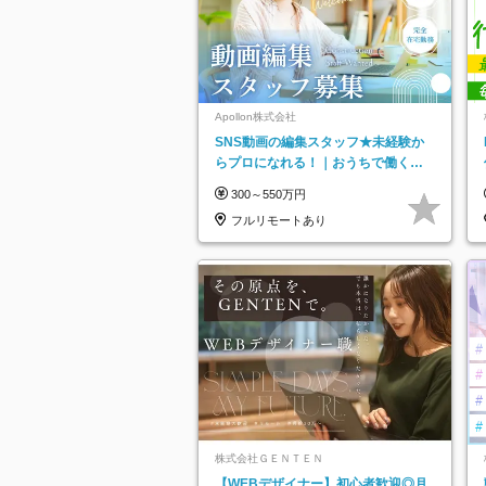
Apollon株式会社
SNS動画の編集スタッフ★未経験か
らプロになれる！｜おうちで働くフ
ルリモート｜残業ゼロで18時退勤◎
300～550万円
フルリモートあり
株式会社ＧＥＮＴＥＮ
【WEBデザイナー】初⼼者歓迎◎⽉