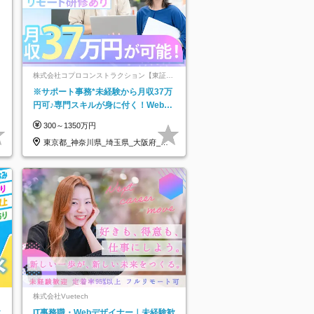
株式会社コプロコンストラクション【東証プ
ライム上場コプロ・ホールディングス子会
※サポート事務*未経験から月収37万
社】
円可♪専門スキルが身に付く！Web面
接＆リモート研修も充実♪/a
300～1350万円
東京都_神奈川県_埼玉県_大阪府_愛
知県…
株式会社Vuetech
休
IT事務職・Webデザイナー｜未経験歓