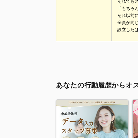
それでも
「もちろ
それ以前
全員が同
設立した
あなたの行動履歴からオ