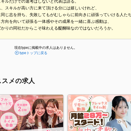
スキルだけでの選考はしないと代表は語る。
ん、スキルが高い方に来て頂ける分には嬉しいけれど、
に同じ志を持ち、失敗してもがむしゃらに前向きに頑張っていける人た
じ方向を向いて頑張る一体感やその成果を一緒に喜ぶ感動は、
ばかりの同社だからこそ味わえる醍醐味なのではないだろうか。
現在typeに掲載中の求人はありません。
typeトップに戻る
ススメの求人