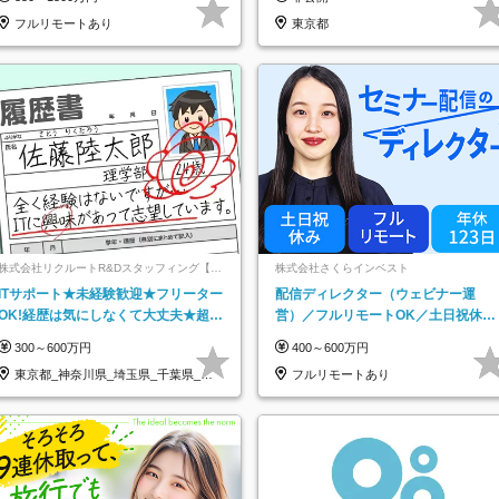
フルリモートあり
東京都
株式会社リクルートR&Dスタッフィング【リ
株式会社さくらインベスト
クルートグループ】
ITサポート★未経験歓迎★フリーター
配信ディレクター（ウェビナー運
OK!経歴は気にしなくて大丈夫★超大
営）／フルリモートOK／土日祝休み
手リクルートグループの正社員/sg
／年休123日／年収600万円可
300～600万円
400～600万円
東京都_神奈川県_埼玉県_千葉県_大
フルリモートあり
阪府…