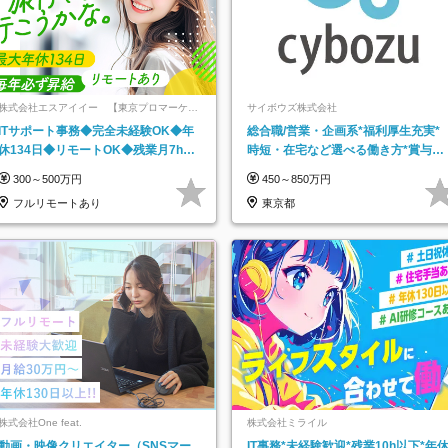
株式会社エスアイイー 【東京プロマーケッ
サイボウズ株式会社
ト上場】
ITサポート事務◆完全未経験OK◆年
総合職/営業・企画系*福利厚生充実*
休134日◆リモートOK◆残業月7h以
時短・在宅など選べる働き方*賞与年
下◆賞与年3回◆5年目まで必ず昇給
2回
300～500万円
450～850万円
フルリモートあり
東京都
株式会社One feat.
株式会社ミライル
動画・映像クリエイター（SNSマー
IT事務*未経験歓迎*残業10h以下*年