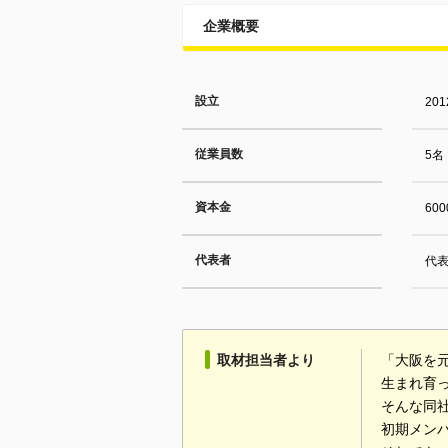
企業概要
設立
20
従業員数
5名
資本金
600
代表者
代
取材担当者より
「大阪を
生まれ育
そんな同
初期メン