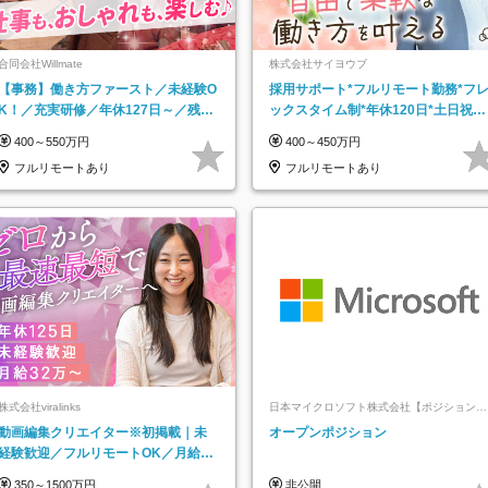
合同会社Willmate
株式会社サイヨウブ
【事務】働き方ファースト／未経験O
採用サポート*フルリモート勤務*フ
K！／充実研修／年休127日～／残業
ックスタイム制*年休120日*土日祝休
なし／平均20代／リモートOK
み*残業ほぼなし*育児中社員8割以上
400～550万円
400～450万円
フルリモートあり
フルリモートあり
株式会社viralinks
日本マイクロソフト株式会社【ポジションマ
ッチ登録】
動画編集クリエイター※初掲載｜未
オープンポジション
経験歓迎／フルリモートOK／月給32
万＋賞与
350～1500万円
非公開