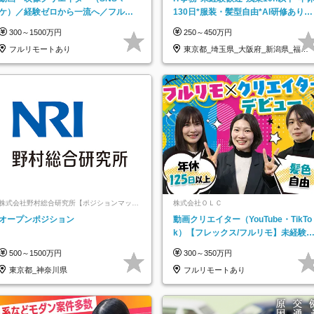
ケ）／経験ゼロから一流へ／フルリ
130日*服装・髪型自由*AI研修あり*
モートOK／月給30万円～／年休130
住宅手当あり*転勤なし
300～1500万円
250～450万円
日以上
フルリモートあり
東京都_埼玉県_大阪府_新潟県_福岡
県
株式会社野村総合研究所【ポジションマッチ
株式会社ＯＬＣ
登録】
オープンポジション
動画クリエイター（YouTube・TikTo
k）【フレックス/フルリモ】未経験O
K｜Web研修1年間｜副業OK
500～1500万円
300～350万円
東京都_神奈川県
フルリモートあり