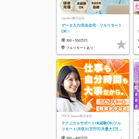
Apollon株式会社
データ入力/完全在宅・フルリモート
OK！
300～550万円
フルリモートあり
TDCX Japan株式会社
テクニカルサポート/未経験OK/フル
リモート/月収31万円可/月最大3万の
インセンティブ支給/平均年齢33歳
300～400万円