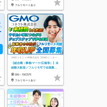
フルリモートあり
GMOコネクトHR株式会社【GMOインターネ
ットグループ】
【総合職（事務/マーケ/広報等）】未
経験大歓迎／フルリモ可で全国募
集！年収アップ多数★年休最大130日
300～700万円
★
フルリモートあり