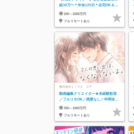
給30万〜＊年休125⽇＊在宅OK＆研
修あり＊フレックス
200～1000万円
フルリモートあり
株式会社ＬＩＶＥ ＵＰ
動画編集クリエイター★未経験歓迎
／フルリモOK／残業なし／年間休日
125日／髪・服・ネイル自由／研修充
350～1000万円
実で安心
フルリモートあり