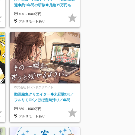
迎◆約1年間の研修◆月給35万円も可
◆副業・フルリモート可◆年休126日
400～1000万円
フルリモートあり
株式会社トレンドクリエイト
動画編集クリエイター◆未経験OK／
フルリモOK／ほぼ定時帰り／年間休
日125日／髪・服・ネイル自由／副業
350～1000万円
OK
フルリモートあり