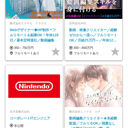
株式会社ＣＯＲＥ ＣＯＤＥ
合同会社AFE
Webデザイナー◆HP制作＊フ
動画・映像クリエイター／経験
ルリモート＆副業OK！年休128
ゼロから一流へ／フルリモート
日／基本定時退社／動画編集
OK／月給25万円～／年休125
日以上
350～750万円
300～800万円
フルリモートあり
フルリモートあり
任天堂株式会社
株式会社ＬＩＶＥ ＵＰ
コーポレートITエンジニア
動画編集クリエイター★未経験
歓迎／フルリモOK／残業なし
非公開