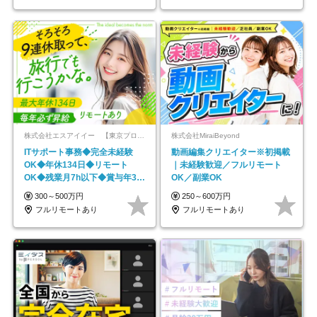
株式会社エスアイイー 【東京プロマーケット上場】
株式会社MiraiBeyond
ITサポート事務◆完全未経験
動画編集クリエイター※初掲載
OK◆年休134日◆リモート
｜未経験歓迎／フルリモート
OK◆残業月7h以下◆賞与年3回
OK／副業OK
◆5年目まで必ず昇給
300～500万円
250～600万円
フルリモートあり
フルリモートあり