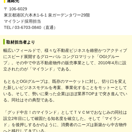
連絡先
〒 106-6029
東京都港区六本木1-6-1 泉ガーデンタワー29階
マイランド採用担当
TEL / 03-6703-0840（直通）
取材担当者より
幅広いフィールドで、様々な不動産ビジネスを緻密かつアクティブ
にスピード展開するグローバル コングロマリット「OGIグルー
プ」。その中で中古不動産物件の販売事業として、2010年4月に設
立されたのが「マイランド」である。
もともとOGIグループは、既存のマーケットに対し、切り口を変え
た新しいビジネスモデルを考案、事業化することをモットーとして
いる。そして、勢いに乗った企業はほぼ業界TOPまで突き進んでい
る。同社はその典型である。
「グッド中古！のマイランド」としてＴＶＣＭでおなじみの同社は
設立2年目にして確固たる知名度を確立した。そして「マイラン
ド」を後押しするかのように、消費者のニーズは新築から中古物件
へと移行してきている。