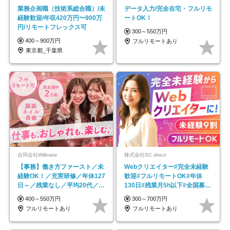
業務企画職（技術系総合職）/未
データ入力/完全在宅・フルリモ
経験歓迎/年収420万円〜900万
ートOK！
円/リモートフレックス可
300～550万円
400～900万円
フルリモートあり
東京都_千葉県
合同会社Willmate
株式会社SC direct
【事務】働き方ファースト／未
Webクリエイター#完全未経験
経験OK！／充実研修／年休127
歓迎#フルリモートOK#年休
日～／残業なし／平均20代／リ
130日#残業月5h以下#全国募集
モートOK
#最大1年の研修
400～550万円
300～700万円
フルリモートあり
フルリモートあり