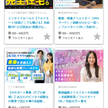
ミイダス株式会社【東証プライム上場パーソルグループ】
株式会社One feat.
インサイドセールス【フルリモ
動画・映像クリエイター（SNS
ート/全国どこでも働ける】未経
マーケ）／経験ゼロから一流へ
験OK*土日祝休み*残業少なめ*
／フルリモートOK／月給30万
在宅勤務手当あり
円～／年休130日以上
300～600万円
300～1500万円
フルリモートあり
フルリモートあり
ＦＴＣ株式会社
株式会社viralinks
【AIサポート事務（ITプロ候
動画編集クリエイター※初掲載
補）】あなたのビジネス経験を
｜未経験歓迎／フルリモート
AI業界で活かす◆IT未経験
OK／月給32万＋賞与
OK◆目指せるコンサル
450～1200万円
350～1500万円