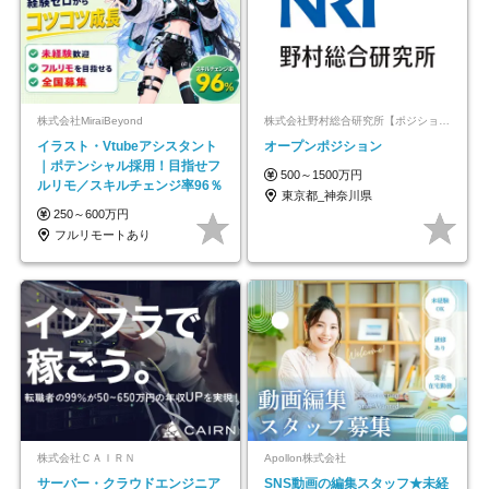
株式会社MiraiBeyond
株式会社野村総合研究所【ポジションマッチ登録】
イラスト・Vtubeアシスタント
オープンポジション
｜ポテンシャル採用！目指せフ
500～1500万円
ルリモ／スキルチェンジ率96％
東京都_神奈川県
250～600万円
フルリモートあり
株式会社ＣＡＩＲＮ
Apollon株式会社
サーバー・クラウドエンジニア
SNS動画の編集スタッフ★未経