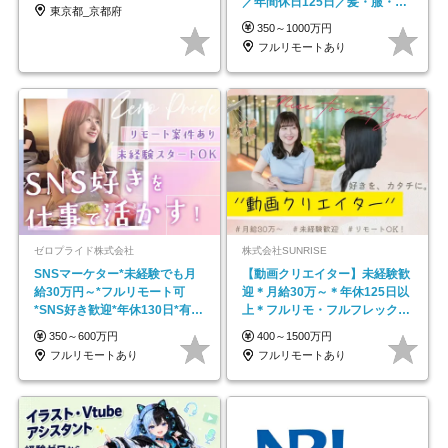
／年間休日125日／髪・服・ネ
東京都_京都府
イル自由／研修充実で安心
350～1000万円
フルリモートあり
ゼロプライド株式会社
株式会社SUNRISE
SNSマーケター*未経験でも月
【動画クリエイター】未経験歓
給30万円～*フルリモート可
迎＊月給30万～＊年休125日以
*SNS好き歓迎*年休130日*有休
上＊フルリモ・フルフレックス
取得率100%
◆10名の採用が決定◆
350～600万円
400～1500万円
フルリモートあり
フルリモートあり