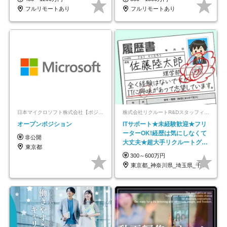
フルリモートあり
フルリモートあり
日本マイクロソフト株式会社【ポジションマッチ登録】
株式会社リクルートR&Dスタッフィング【リクルートグループ】
オープンポジション
ITサポート★未経験歓迎★フリ
ーターOK!経歴は気にしなくて
非公開
大丈夫★超大手リクルートグル
東京都
ープの正社員/sg
300～600万円
東京都_神奈川県_埼玉県_千葉県_大阪府…