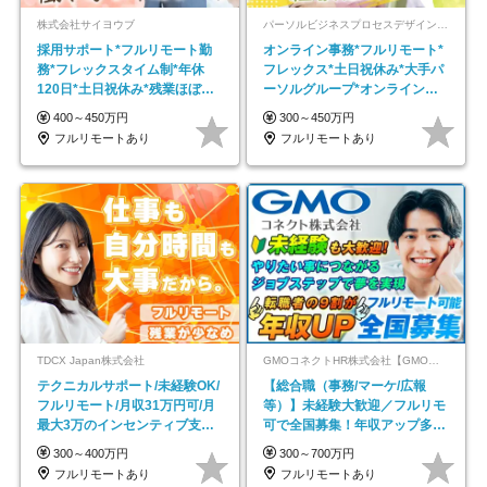
株式会社サイヨウブ
パーソルビジネスプロセスデザイン株式会社 事業開発本部
採用サポート*フルリモート勤
オンライン事務*フルリモート*
務*フレックスタイム制*年休
フレックス*土日祝休み*大手パ
120日*土日祝休み*残業ほぼな
ーソルグループ*オンライン面
し*育児中社員8割以上
接*30～40代活躍中
400～450万円
300～450万円
フルリモートあり
フルリモートあり
TDCX Japan株式会社
GMOコネクトHR株式会社【GMOインターネットグループ】
テクニカルサポート/未経験OK/
【総合職（事務/マーケ/広報
フルリモート/月収31万円可/月
等）】未経験大歓迎／フルリモ
最大3万のインセンティブ支給/
可で全国募集！年収アップ多数
平均年齢33歳
★年休最大130日★
300～400万円
300～700万円
フルリモートあり
フルリモートあり