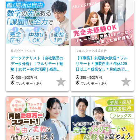
株式会社リベンリ
フルスタック株式会社
データアナリスト（自社製品の
【IT事務】未経験大歓迎＊フル
データ分析）｜フルリモート勤
リモート＊服装自由＊年休125
務｜30代～40代活躍｜残業少
日以上＊残業なし＊月給26万円
なめ｜子育て社員多数活躍
以上
400～800万円
350～500万円
フルリモートあり
フルリモートあり