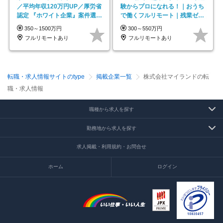
／平均年収120万円UP／厚労省
験からプロになれる！｜おうち
認定 『ホワイト企業』案件選択
で働くフルリモート｜残業ゼロ
制度／年休129日
で18時退勤◎
350～1500万円
300～550万円
フルリモートあり
フルリモートあり
転職・求人情報サイトのtype
掲載企業一覧
株式会社マイランドの転
職・求人情報
職種から求人を探す
勤務地から求人を探す
求人掲載・利用規約・お問合せ
ホーム
ログイン