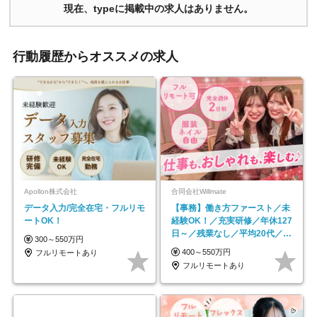
現在、typeに掲載中の求人はありません。
行動履歴からオススメの求人
Apollon株式会社
合同会社Willmate
データ入力/完全在宅・フルリモ
【事務】働き方ファースト／未
ートOK！
経験OK！／充実研修／年休127
日～／残業なし／平均20代／リ
300～550万円
モートOK
400～550万円
フルリモートあり
フルリモートあり