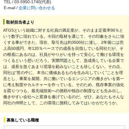
TEL / 03-5950-1740(代表)
E-mail /
企業に問い合わせる
取材担当者より
ATGSという組織に対する社員の満足度が、そのまま定着率90％と
いう数字に現れている。今回の取材を通じて、その印象をさらに強
くする事ができた。現在、取引先は約3500社に達し、2年後には売
上高50億円、年120％ペースでの成長を目指している同社だが、そ
の根底にあるのは、社員がやりがいを持って安心して働ける環境を
つくるという想いだろう。実際問題として、急成長している企業で
は、成長を急ぐあまり現場を顧みないことも珍しくない。その点、
同社は“世の中に、本当に価値あるものを生み出していく”ことを理
念とし、事業を展開。共に働いているエンジニアの働きがいを第一
に考え制度やカルチャーを作っている。そのため、既存事業の強化
を図りつつも、最先端技術への挑戦や独自の制度なども生み出し、
働きやすい会社へと変身を遂げているのだ。ぜひ、あなたもそんな
同社の仲間として、この環境に挑戦してみてはいかがだろうか。
募集している職種