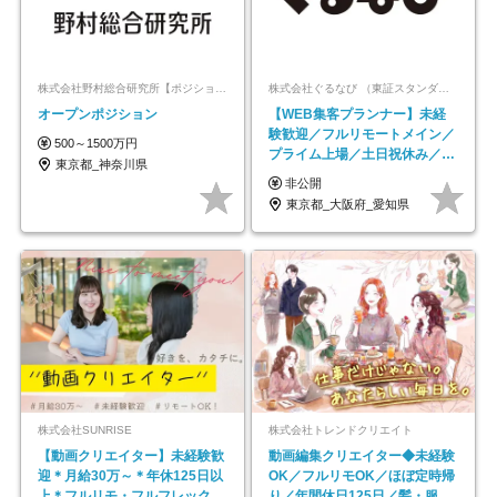
株式会社野村総合研究所【ポジションマッチ登録】
株式会社ぐるなび （東証スタンダード上場）
オープンポジション
【WEB集客プランナー】未経
験歓迎／フルリモートメイン／
500～1500万円
プライム上場／土日祝休み／東
東京都_神奈川県
京・大阪・名古屋
非公開
東京都_大阪府_愛知県
株式会社SUNRISE
株式会社トレンドクリエイト
【動画クリエイター】未経験歓
動画編集クリエイター◆未経験
迎＊月給30万～＊年休125日以
OK／フルリモOK／ほぼ定時帰
上＊フルリモ・フルフレックス
り／年間休日125日／髪・服・