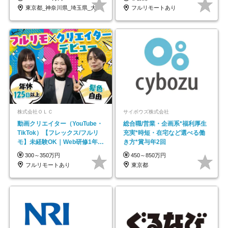
東京都_神奈川県_埼玉県_大阪府_愛知県…
フルリモートあり
株式会社ＯＬＣ
サイボウズ株式会社
動画クリエイター（YouTube・
総合職/営業・企画系*福利厚生
TikTok）【フレックス/フルリ
充実*時短・在宅など選べる働
モ】未経験OK｜Web研修1年間
き方*賞与年2回
｜副業OK
300～350万円
450～850万円
フルリモートあり
東京都