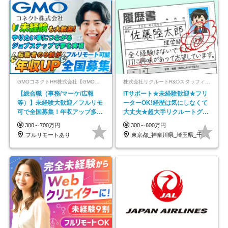
GMOコネクトHR株式会社【GMOインターネットグループ】
株式会社リクルートR&Dスタッフィング【リクルートグループ】
【総合職（事務/マーケ/広報
ITサポート★未経験歓迎★フリ
等）】未経験大歓迎／フルリモ
ーターOK!経歴は気にしなくて
可で全国募集！年収アップ多数
大丈夫★超大手リクルートグル
★年休最大130日★
ープの正社員/sg
300～700万円
300～600万円
フルリモートあり
東京都_神奈川県_埼玉県_千葉県_大阪府…