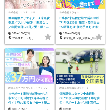
株式会社ＬＩＶＥ ＵＰ
株式会社ミライル
動画編集クリエイター★未経験
IT事務*未経験歓迎*残業10h以
歓迎／フルリモOK／残業なし
下*年休130日*服装・髪型自由
／年間休日125日／髪・服・ネ
*AI研修あり*住宅手当あり*転勤
イル自由／研修充実で安心
なし
350～1000万円
250～450万円
フルリモートあり
東京都_埼玉県_大阪府_新潟県_福岡県
株式会社コプロコンストラクション【東証プライム上場コプロ・ホールディングス子会社】
株式会社損害保険リサーチ
※サポート事務*未経験から月
保険調査スタッフ◆未経験
収37万円可♪専門スキルが身に
OK*30代～60代活躍*丁寧な講
付く！Web面接＆リモート研修
習・サポートあり*原則直行直
も充実♪/a
帰／全国募集・業務委託
300～1350万円
非公開