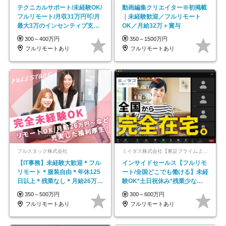
テクニカルサポート/未経験OK/
動画編集クリエイター※初掲載
フルリモート/月収31万円可/月
｜未経験歓迎／フルリモート
最大3万のインセンティブ支給/
OK／月給32万＋賞与
平均年齢33歳
300～400万円
350～1500万円
フルリモートあり
フルリモートあり
フルスタック株式会社
ミイダス株式会社【東証プライム上場パーソルグループ】
【IT事務】未経験大歓迎＊フル
インサイドセールス【フルリモ
リモート＊服装自由＊年休125
ート/全国どこでも働ける】未経
日以上＊残業なし＊月給26万円
験OK*土日祝休み*残業少なめ*
以上
在宅勤務手当あり
350～500万円
300～600万円
フルリモートあり
フルリモートあり