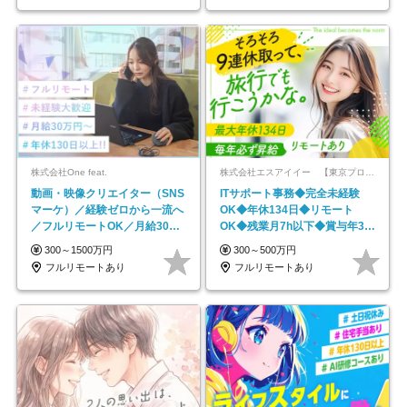
株式会社One feat.
株式会社エスアイイー 【東京プロマーケット上場】
動画・映像クリエイター（SNS
ITサポート事務◆完全未経験
マーケ）／経験ゼロから一流へ
OK◆年休134日◆リモート
／フルリモートOK／月給30万
OK◆残業月7h以下◆賞与年3回
円～／年休130日以上
◆5年目まで必ず昇給
300～1500万円
300～500万円
フルリモートあり
フルリモートあり