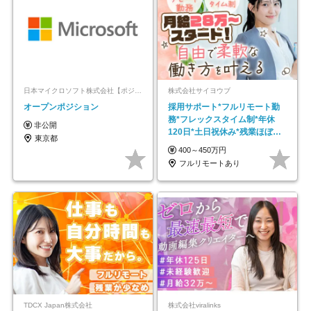
日本マイクロソフト株式会社【ポジションマッチ登録】
株式会社サイヨウブ
オープンポジション
採用サポート*フルリモート勤
務*フレックスタイム制*年休
非公開
120日*土日祝休み*残業ほぼな
東京都
し*育児中社員8割以上
400～450万円
フルリモートあり
TDCX Japan株式会社
株式会社viralinks