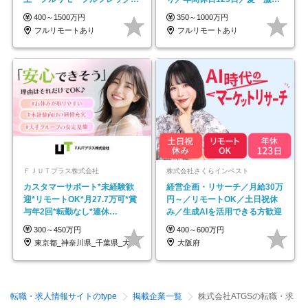
◆10名の採用が決定◆
ネイル自由／副業OK
400～1500万円
350～1000万円
フルリモートあり
フルリモートあり
ＦＪＵＴプラス株式会社
株式会社さくらインベスト
カスタマーサポート*未経験歓
経営企画・リサーチ／月給30万
迎*リモートOK*月27.7万可*賞
円～／リモートOK／土日祝休
与年2回*転勤なし*連休
み／生成AIを活用できる方歓迎
OK/ZE010232
300～450万円
400～600万円
東京都_神奈川県_千葉県_大阪府_愛知県…
大阪府
転職・求人情報サイトのtype
掲載企業一覧
株式会社ATGSの転職・求