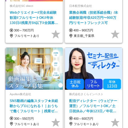
株式会社SC direct
日本航空株式会社
Webクリエイター#完全未経験
業務企画職（技術系総合職）/未
歓迎#フルリモートOK#年休
経験歓迎/年収420万円〜900万
130日#残業月5h以下#全国募集
円/リモートフレックス可
#最大1年の研修
300～700万円
400～900万円
フルリモートあり
東京都_千葉県
Apollon株式会社
株式会社さくらインベスト
SNS動画の編集スタッフ★未経
配信ディレクター（ウェビナー
験からプロになれる！｜おうち
運営）／フルリモートOK／土
で働くフルリモート｜残業ゼロ
日祝休み／年休123日／年収
で18時退勤◎
600万円可
300～550万円
400～600万円
フルリモートあり
フルリモートあり