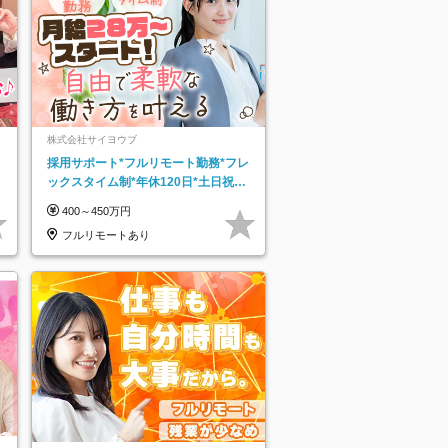
株式会社サイヨウブ
採用サポート*フルリモート勤務*フレ
ックスタイム制*年休120日*土日祝休
み*残業ほぼなし*育児中社員8割以上
400～450万円
フルリモートあり