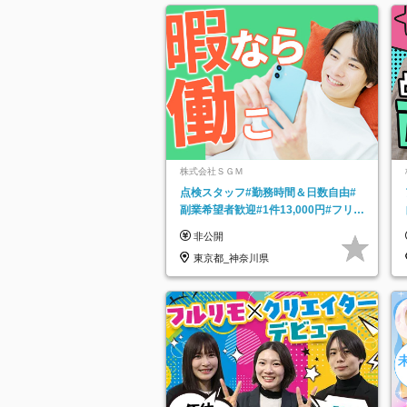
株式会社ＳＧＭ
点検スタッフ#勤務時間＆日数自由#
副業希望者歓迎#1件13,000円#フリー
ターOK#資格スキル不要
非公開
東京都_神奈川県