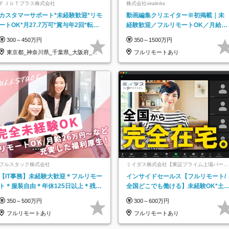
ＦＪＵＴプラス株式会社
株式会社viralinks
カスタマーサポート*未経験歓迎*リモ
動画編集クリエイター※初掲載｜未
ートOK*月27.7万可*賞与年2回*転勤
経験歓迎／フルリモートOK／月給32
なし*連休OK/ZE010232
万＋賞与
300～450万円
350～1500万円
東京都_神奈川県_千葉県_大阪府_愛
フルリモートあり
知県…
フルスタック株式会社
ミイダス株式会社【東証プライム上場パーソ
ルグループ】
【IT事務】未経験大歓迎＊フルリモー
インサイドセールス【フルリモート/
ト＊服装自由＊年休125日以上＊残業
全国どこでも働ける】未経験OK*土
なし＊月給26万円以上
祝休み*残業少なめ*在宅勤務手当あ
350～500万円
300～600万円
フルリモートあり
フルリモートあり