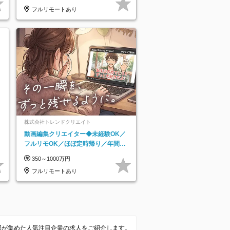
フルリモートあり
株式会社トレンドクリエイト
動画編集クリエイター◆未経験OK／
フルリモOK／ほぼ定時帰り／年間休
日125日／髪・服・ネイル自由／副業
350～1000万円
OK
フルリモートあり
集部が集めた人気注目企業の求人をご紹介します。