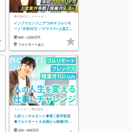
株式会社Ｃｒａｎｅ＆Ｉ
インフラエンジニア*100％フルリモ
ート*月収50万～*クラウド×上流工程
*前職給与保証*残業月9.8h
600～1200万円
フルリモートあり
ｎｏｔａｒｉ株式会社
人材コンサルタント◆第二新卒歓迎
◆フルリモート＆全国から勤務OK◆
残業月10h以内◆フレックス制
250～500万円