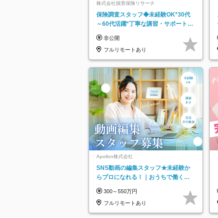
株式会社損害保険リサーチ
保険調査スタッフ◆未経験OK*30代
～60代活躍*丁寧な講習・サポートあ
り*原則直行直帰／全国募集・業務委
非公開
託
フルリモートあり
Apollon株式会社
SNS動画の編集スタッフ★未経験か
らプロになれる！｜おうちで働くフ
ルリモート｜残業ゼロで18時退勤◎
300～550万円
フルリモートあり