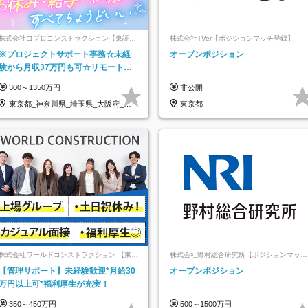
株式会社コプロコンストラクション【東証プ
株式会社TVer【ポジションマッチ登録】
ライム上場コプロ・ホールディングス子会
※プロジェクトサポート事務☆未経
オープンポジション
社】
験から月収37万円も可☆リモート研
修あり☆土日祝休☆20代～30代活躍/
300～1350万円
非公開
b
東京都_神奈川県_埼玉県_大阪府_愛
東京都
知県…
株式会社ワールドコンストラクション 【東証
株式会社野村総合研究所【ポジションマッチ
一部】 (ワールドホールディングス・グルー
登録】
【管理サポート】未経験歓迎*月給30
オープンポジション
プ)
万円以上可*福利厚生が充実！
350～450万円
500～1500万円