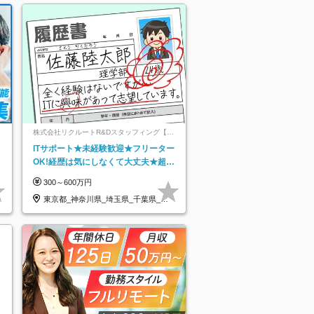
ネ
株式会社リクルートR&Dスタッフィング【リ
クルートグループ】
ITサポート★未経験歓迎★フリーター
OK!経歴は気にしなくて大丈夫★超大
手リクルートグループの正社員/sg
300～600万円
東京都_神奈川県_埼玉県_千葉県_大
阪府…