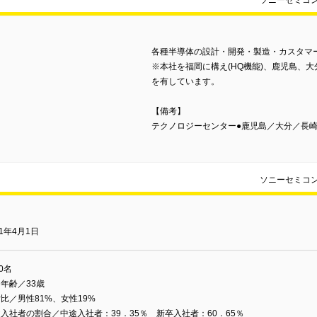
ソニーセミコ
各種半導体の設計・開発・製造・カスタマ
※本社を福岡に構え(HQ機能)、鹿児島、
を有しています。
【備考】
テクノロジーセンター●鹿児島／大分／長
ソニーセミコ
01年4月1日
00名
年齢／33歳
比／男性81%、女性19%
入社者の割合／中途入社者：39．35％ 新卒入社者：60．65％