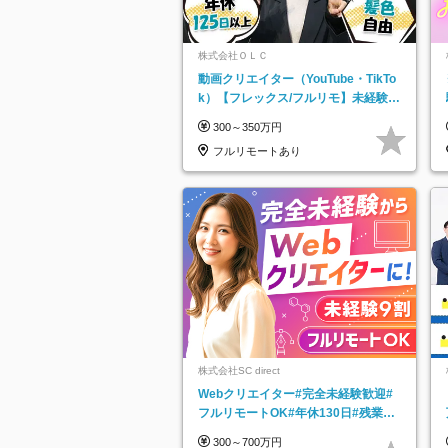
株式会社ＯＬＣ
動画クリエイター（YouTube・TikTo
k）【フレックス/フルリモ】未経験O
K｜Web研修1年間｜副業OK
300～350万円
フルリモートあり
株式会社SC direct
Webクリエイター#完全未経験歓迎#
フルリモートOK#年休130日#残業月
5h以下#全国募集#最大1年の研修
300～700万円