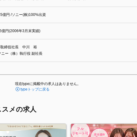
2.5億円 /ソニー(株)100%出資
96億円(2006年3月末実績)
表取締役社長 中川 裕
ソニー（株）執行役 副社長
現在typeに掲載中の求人はありません。
typeトップに戻る
ススメの求人