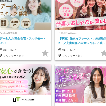
Apollon株式会社
合同会社Willmate
データ入力/完全在宅・フルリモート
【事務】働き方ファースト／未経験O
OK！
K！／充実研修／年休127日～／残業
なし／平均20代／リモートOK
300～550万円
400～550万円
フルリモートあり
フルリモートあり