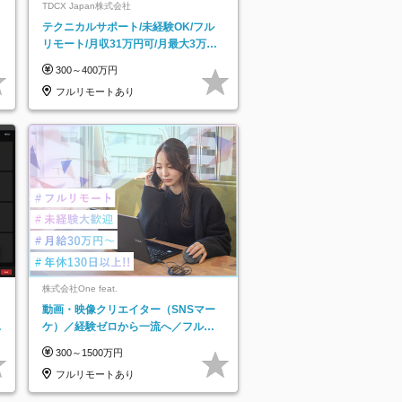
TDCX Japan株式会社
テクニカルサポート/未経験OK/フル
リモート/月収31万円可/月最大3万の
インセンティブ支給/平均年齢33歳
300～400万円
フルリモートあり
株式会社One feat.
動画・映像クリエイター（SNSマー
日
ケ）／経験ゼロから一流へ／フルリ
り
モートOK／月給30万円～／年休130
300～1500万円
日以上
フルリモートあり