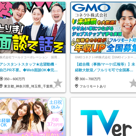
株式会社ワールドコーポレーション 採用事
GMOコネクトHR株式会社【GMOインター
業部【上場グループ】
ットグループ】
アシスタントスタッフ★志望動機・
【総合職（事務/マーケ/広報等）】未
自己PR不要。◆Web面談OK◆完全
経験大歓迎／フルリモ可で全国募
週休2日◆年収700万円可/p13
集！年収アップ多数★年休最大130日
350～600万円
300～700万円
★
東京都_神奈川県_埼玉県_千葉県_大
フルリモートあり
阪府…