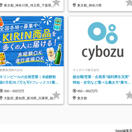
東京都_神奈川県_埼玉県_千葉県_大
東京都_神奈川県
阪府…
麒麟麦酒株式会社
サイボウズ株式会社
キリンビールの企画営業｜未経験歓
総合職/営業・企画系*福利厚生充実*
迎#月収36.7万も可#フレックス#賞与
時短・在宅など選べる働き方*賞与年
年2回#年休123日#完全週休2日制
2回
300～500万円
450～850万円
大阪府_愛知県_新潟県_兵庫県_福岡
東京都
県
type編