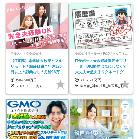
フルスタック株式会社
株式会社リクルートR&Dスタッフィング【リクルートグループ】
【IT事務】未経験大歓迎＊フル
ITサポート★未経験歓迎★フリ
リモート＊服装自由＊年休125
ーターOK!経歴は気にしなくて
日以上＊残業なし＊月給26万円
大丈夫★超大手リクルートグル
以上
ープの正社員/sg
350～500万円
300～600万円
フルリモートあり
東京都_神奈川県_埼玉県_千葉県_大阪府…