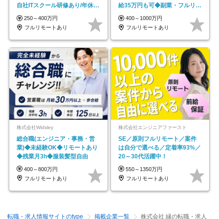
自社ITスクール研修あり/年休
給35万円も可◆副業・フルリモ
130日
ート可◆年休126日
250～400万円
400～1000万円
フルリモートあり
フルリモートあり
株式会社Widsley
株式会社エンジニアファースト
総合職(エンジニア・事務・営
SE／原則フルリモート／案件
業)◆未経験OK◆リモートあり
は自分で選べる／定着率93%／
◆残業月3h◆服装髪型自由
20～30代活躍中！
400～800万円
550～1350万円
フルリモートあり
フルリモートあり
転職・求人情報サイトのtype
掲載企業一覧
株式会社 縁の転職・求人