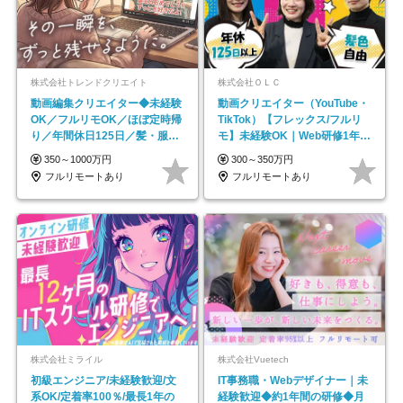
株式会社トレンドクリエイト
株式会社ＯＬＣ
動画編集クリエイター◆未経験
動画クリエイター（YouTube・
OK／フルリモOK／ほぼ定時帰
TikTok）【フレックス/フルリ
り／年間休日125日／髪・服・
モ】未経験OK｜Web研修1年間
ネイル自由／副業OK
｜副業OK
350～1000万円
300～350万円
フルリモートあり
フルリモートあり
株式会社ミライル
株式会社Vuetech
初級エンジニア/未経験歓迎/文
IT事務職・Webデザイナー｜未
系OK/定着率100％/最長1年の
経験歓迎◆約1年間の研修◆月