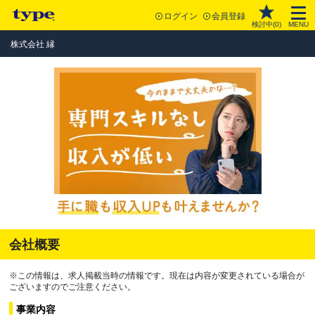
ログイン
会員登録
検討中(
0
)
MENU
株式会社 縁
会社概要
※この情報は、求人掲載当時の情報です。現在は内容が変更されている場合が
ございますのでご注意ください。
事業内容