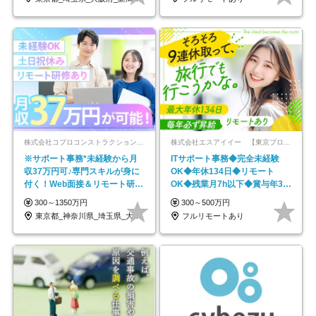
株式会社コプロコンストラクション【東証プライム上場コプロ・ホールディングス子会社】
株式会社エスアイイー 【東京プロマーケット上場】
※サポート事務*未経験から月
ITサポート事務◆完全未経験
収37万円可♪専門スキルが身に
OK◆年休134日◆リモート
付く！Web面接＆リモート研修
OK◆残業月7h以下◆賞与年3回
も充実♪/a
◆5年目まで必ず昇給
300～1350万円
300～500万円
東京都_神奈川県_埼玉県_大阪府_愛知県…
フルリモートあり