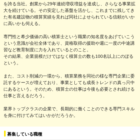
を誇る当社。創業から29年連続増収増益を達成し、さらなる事業拡
大を続けている。その安定した基盤を活かし、これまでに残してき
た有名建設物の積算実績を見れば同社によせられている信頼がいか
に高いかも伺える。
専門性と希少価値の高い積算士という職業の知名度をあげていこう
という意識が会社全体であり、資格取得の援助や週に一度の中途講
習など教育制度に力を入れているとのこと。
その結果、企業規模だけではなく積算士の数も100名以上にのぼる
という。
また、コスト削減の一環から、積算業務を同社の様な専門企業に委
託するケースが増えており、事業としても成長トレンドの真っ只中
にあるという。そのため、積算士の仕事は今後も必要とされ続ける
仕事と言えるだろう。
業界トップクラスの企業で、長期的に働くことのできる専門スキル
を身に付けてみてはいかがだろうか。
募集している職種