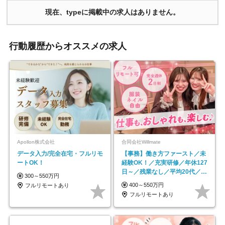
現在、typeに掲載中の求人はありません。
行動履歴からオススメの求人
Apollon株式会社
合同会社Willmate
データ入力/完全在宅・フルリモ
【事務】働き方ファースト／未
ートOK！
経験OK！／充実研修／年休127
日～／残業なし／平均20代／リ
300～550万円
モートOK
400～550万円
フルリモートあり
フルリモートあり