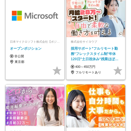
日本マイクロソフト株式会社【ポジションマッチ登録】
株式会社サイヨウブ
オープンポジション
採用サポート*フルリモート勤
務*フレックスタイム制*年休
非公開
120日*土日祝休み*残業ほぼな
東京都
し*育児中社員8割以上
400～450万円
フルリモートあり