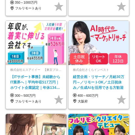
イル自由／研修充実で安心
350～1000万円
フルリモートあり
株式会社エスアイイー 【東京プロマーケット上場】
株式会社さくらインベスト
【ITサポート事務】未経験から
経営企画・リサーチ／月給30万
IT業界へ｜平均年収517万円｜
円～／リモートOK／土日祝休
ホワイト企業認定｜年休134日
み／生成AIを活用できる方歓迎
｜リモートOK
300～500万円
400～600万円
フルリモートあり
大阪府