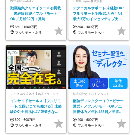
株式会社viralinks
TDCX Japan株式会社
動画編集クリエイター※初掲載
テクニカルサポート/未経験OK/
｜未経験歓迎／フルリモート
フルリモート/月収31万円可/月
OK／月給32万＋賞与
最大3万のインセンティブ支給/
平均年齢33歳
350～1500万円
300～400万円
フルリモートあり
フルリモートあり
ミイダス株式会社【東証プライム上場パーソルグループ】
株式会社さくらインベスト
インサイドセールス【フルリモ
配信ディレクター（ウェビナー
ート/全国どこでも働ける】未経
運営）／フルリモートOK／土
験OK*土日祝休み*残業少なめ*
日祝休み／年休123日／年収
在宅勤務手当あり
600万円可
300～600万円
400～600万円
フルリモートあり
フルリモートあり