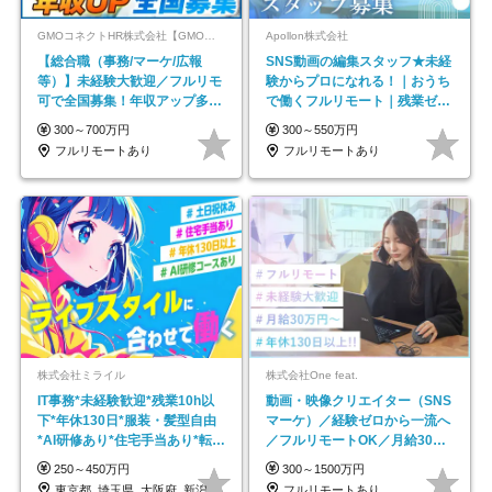
GMOコネクトHR株式会社【GMOインターネットグループ】
Apollon株式会社
【総合職（事務/マーケ/広報
SNS動画の編集スタッフ★未経
等）】未経験大歓迎／フルリモ
験からプロになれる！｜おうち
可で全国募集！年収アップ多数
で働くフルリモート｜残業ゼロ
★年休最大130日★
で18時退勤◎
300～700万円
300～550万円
フルリモートあり
フルリモートあり
株式会社ミライル
株式会社One feat.
IT事務*未経験歓迎*残業10h以
動画・映像クリエイター（SNS
下*年休130日*服装・髪型自由
マーケ）／経験ゼロから一流へ
*AI研修あり*住宅手当あり*転勤
／フルリモートOK／月給30万
なし
円～／年休130日以上
250～450万円
300～1500万円
東京都_埼玉県_大阪府_新潟県_福岡県
フルリモートあり