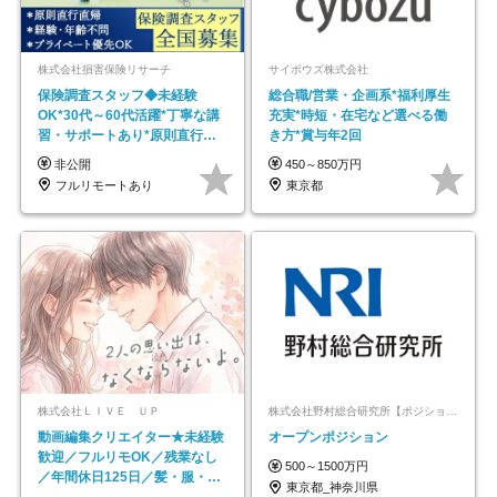
株式会社損害保険リサーチ
サイボウズ株式会社
保険調査スタッフ◆未経験
総合職/営業・企画系*福利厚生
OK*30代～60代活躍*丁寧な講
充実*時短・在宅など選べる働
習・サポートあり*原則直行直
き方*賞与年2回
帰／全国募集・業務委託
非公開
450～850万円
フルリモートあり
東京都
株式会社ＬＩＶＥ ＵＰ
株式会社野村総合研究所【ポジションマッチ登録】
動画編集クリエイター★未経験
オープンポジション
歓迎／フルリモOK／残業なし
500～1500万円
／年間休日125日／髪・服・ネ
東京都_神奈川県