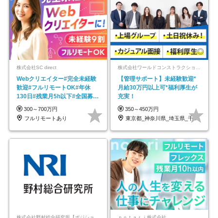
株式会社SC direct
株式会社ワールドコンストラクション 【東証一部】 (ワールドホールディングス・グループ)
Webクリエイター#完全未経験
【管理サポート】未経験歓迎*
歓迎#フルリモートOK#年休
月給30万円以上可*福利厚生が
130日#残業月5h以下#全国募集
充実！
#最大1年の研修
300～700万円
350～450万円
フルリモートあり
東京都_神奈川県_埼玉県_千葉県_大阪府…
株式会社野村総合研究所【ポジションマッチ登録】
ｎｏｔａｒｉ株式会社