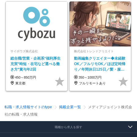
サイボウズ株式会社
株式会社トレンドクリエイト
総合職/営業・企画系*福利厚生
動画編集クリエイター◆未経験
充実*時短・在宅など選べる働
OK／フルリモOK／ほぼ定時帰
き方*賞与年2回
り／年間休日125日／髪・服・
ネイル自由／副業OK
450～850万円
350～1000万円
東京都
フルリモートあり
転職・求人情報サイトのtype
掲載企業一覧
メディアジョイント株式会
社の転職・求人情報
職種から求人を探す