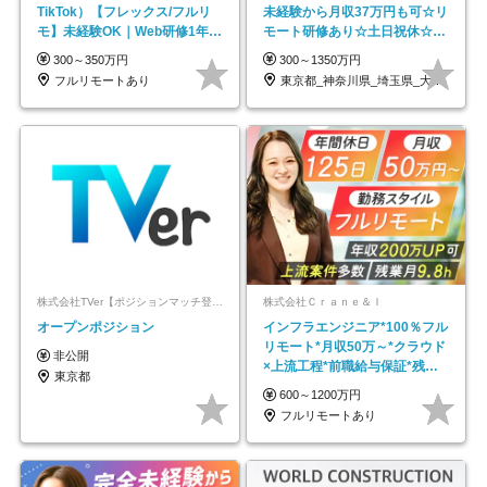
TikTok）【フレックス/フルリ
未経験から月収37万円も可☆リ
モ】未経験OK｜Web研修1年間
モート研修あり☆土日祝休☆20
｜副業OK
代～30代活躍/b
300～350万円
300～1350万円
フルリモートあり
東京都_神奈川県_埼玉県_大阪府_愛知県…
株式会社TVer【ポジションマッチ登録】
株式会社Ｃｒａｎｅ＆Ｉ
オープンポジション
インフラエンジニア*100％フル
リモート*月収50万～*クラウド
非公開
×上流工程*前職給与保証*残業
東京都
月9.8h
600～1200万円
フルリモートあり