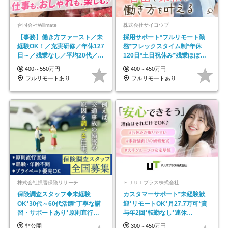
合同会社Willmate
株式会社サイヨウブ
【事務】働き方ファースト／未
採用サポート*フルリモート勤
経験OK！／充実研修／年休127
務*フレックスタイム制*年休
日～／残業なし／平均20代／リ
120日*土日祝休み*残業ほぼな
モートOK
し*育児中社員8割以上
400～550万円
400～450万円
フルリモートあり
フルリモートあり
株式会社損害保険リサーチ
ＦＪＵＴプラス株式会社
保険調査スタッフ◆未経験
カスタマーサポート*未経験歓
OK*30代～60代活躍*丁寧な講
迎*リモートOK*月27.7万可*賞
習・サポートあり*原則直行直
与年2回*転勤なし*連休
帰／全国募集・業務委託
OK/ZE010232
非公開
300～450万円