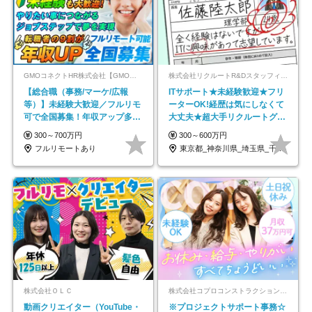
GMOコネクトHR株式会社【GMOインターネットグループ】
株式会社リクルートR&Dスタッフィング【リクルートグループ】
【総合職（事務/マーケ/広報
ITサポート★未経験歓迎★フリ
等）】未経験大歓迎／フルリモ
ーターOK!経歴は気にしなくて
可で全国募集！年収アップ多数
大丈夫★超大手リクルートグル
★年休最大130日★
ープの正社員/sg
300～700万円
300～600万円
フルリモートあり
東京都_神奈川県_埼玉県_千葉県_大阪府…
株式会社ＯＬＣ
株式会社コプロコンストラクション【東証プライム上場コプロ・ホールディングス子会社】
動画クリエイター（YouTube・
※プロジェクトサポート事務☆