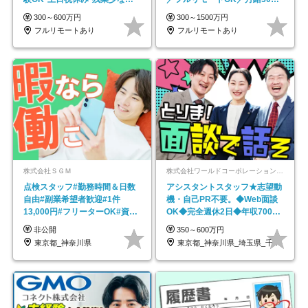
在宅勤務手当あり
円～／年休130日以上
300～600万円
300～1500万円
フルリモートあり
フルリモートあり
株式会社ＳＧＭ
株式会社ワールドコーポレーション 採用事業部【上場グループ】
点検スタッフ#勤務時間＆日数
アシスタントスタッフ★志望動
自由#副業希望者歓迎#1件
機・自己PR不要。◆Web面談
13,000円#フリーターOK#資格
OK◆完全週休2日◆年収700万
スキル不要
円可/p13
非公開
350～600万円
東京都_神奈川県
東京都_神奈川県_埼玉県_千葉県_大阪府…