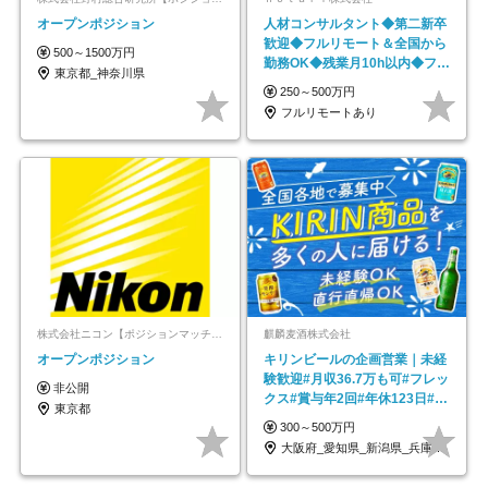
オープンポジション
人材コンサルタント◆第二新卒
歓迎◆フルリモート＆全国から
500～1500万円
勤務OK◆残業月10h以内◆フレ
東京都_神奈川県
ックス制
250～500万円
フルリモートあり
株式会社ニコン【ポジションマッチ登録】
麒麟麦酒株式会社
オープンポジション
キリンビールの企画営業｜未経
験歓迎#月収36.7万も可#フレッ
非公開
クス#賞与年2回#年休123日#完
東京都
全週休2日制
300～500万円
大阪府_愛知県_新潟県_兵庫県_福岡県