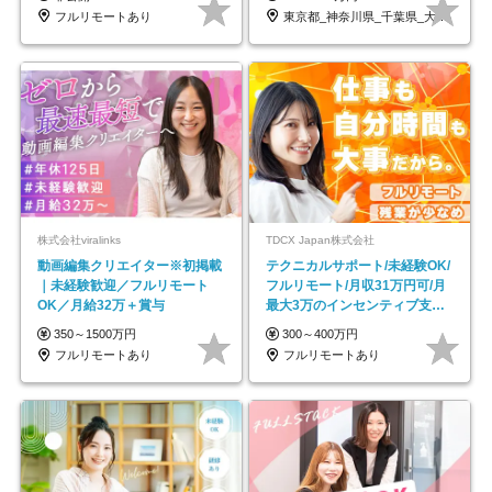
フルリモートあり
東京都_神奈川県_千葉県_大阪府_愛知県…
株式会社viralinks
TDCX Japan株式会社
動画編集クリエイター※初掲載
テクニカルサポート/未経験OK/
｜未経験歓迎／フルリモート
フルリモート/月収31万円可/月
OK／月給32万＋賞与
最大3万のインセンティブ支給/
平均年齢33歳
350～1500万円
300～400万円
フルリモートあり
フルリモートあり