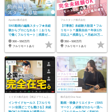
Apollon株式会社
フルスタック株式会社
SNS動画の編集スタッフ★未経
【IT事務】未経験大歓迎＊フル
験からプロになれる！｜おうち
リモート＊服装自由＊年休125
で働くフルリモート｜残業ゼロ
日以上＊残業なし＊月給26万円
で18時退勤◎
以上
300～550万円
350～500万円
フルリモートあり
フルリモートあり
ミイダス株式会社【東証プライム上場パーソルグループ】
株式会社One feat.
インサイドセールス【フルリモ
動画・映像クリエイター（SNS
ート/全国どこでも働ける】未経
マーケ）／経験ゼロから一流へ
験OK*土日祝休み*残業少なめ*
／フルリモートOK／月給30万