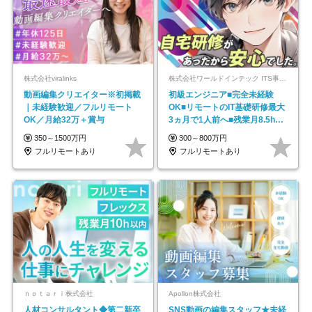
株式会社viralinks
株式会社ワールドインテック ITS事業部【東証プライム上場グループ】
動画編集クリエイター※初掲載
初級エンジニア■完全未経験
｜未経験歓迎／フルリモート
OK■リモートのIT基礎研修最大
OK／月給32万＋賞与
3ヵ月で1人前へ■残業月8.5h■
安定基盤/STR
350～1500万円
300～800万円
フルリモートあり
フルリモートあり
ｎｏｔａｒｉ株式会社
Apollon株式会社
人材コンサルタント◆第二新卒
SNS動画の編集スタッフ★未経