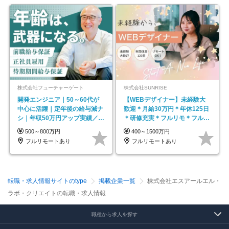
株式会社フューチャーゲート
株式会社SUNRISE
開発エンジニア｜50～60代が
【WEBデザイナー】未経験大
中心に活躍｜定年後の給与減ナ
歓迎＊月給30万円＊年休125日
シ｜年収50万円アップ実績／昇
＊研修充実＊フルリモ＊フルフ
給率92％（直近3年）
レックス＊
500～800万円
400～1500万円
フルリモートあり
フルリモートあり
転職・求人情報サイトのtype
掲載企業一覧
株式会社エスアールエル・
ラボ・クリエイトの転職・求人情報
職種から求人を探す