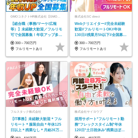
GMOコネクトHR株式会社【GMOインターネットグループ】
株式会社SC direct
【総合職（事務/マーケ/広報
Webクリエイター#完全未経験
等）】未経験大歓迎／フルリモ
歓迎#フルリモートOK#年休
可で全国募集！年収アップ多数
130日#残業月5h以下#全国募集
★年休最大130日★
#最大1年の研修
300～700万円
300～700万円
フルリモートあり
フルリモートあり
フルスタック株式会社
株式会社サイヨウブ
【IT事務】未経験大歓迎＊フル
採用サポート*フルリモート勤
リモート＊服装自由＊年休125
務*フレックスタイム制*年休
日以上＊残業なし＊月給26万円
120日*土日祝休み*残業ほぼな
以上
し*育児中社員8割以上
350～500万円
400～450万円