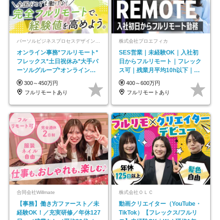
パーソルビジネスプロセスデザイン株式会社 事業開発本部
株式会社プロエフィカ
オンライン事務*フルリモート*
SES営業｜未経験OK｜入社初
フレックス*土日祝休み*大手パ
日からフルリモート｜フレック
ーソルグループ*オンライン面
ス可｜残業月平均10h以下｜事
接*30～40代活躍中
業立ち上げメンバー
300～450万円
400～600万円
フルリモートあり
フルリモートあり
合同会社Willmate
株式会社ＯＬＣ
【事務】働き方ファースト／未
動画クリエイター（YouTube・
経験OK！／充実研修／年休127
TikTok）【フレックス/フルリ