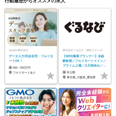
行動履歴からオススメの求人
Apollon株式会社
株式会社ぐるなび （東証スタンダード上場）
データ入力/完全在宅・フルリモ
【WEB集客プランナー】未経
ートOK！
験歓迎／フルリモートメイン／
プライム上場／土日祝休み／東
300～550万円
京・大阪・名古屋
非公開
フルリモートあり
東京都_大阪府_愛知県