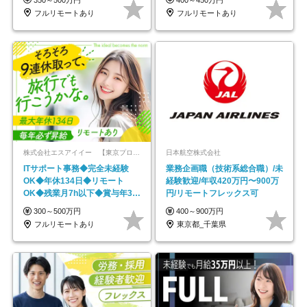
フルリモートあり
フルリモートあり
株式会社エスアイイー 【東京プロマーケット上場】
日本航空株式会社
ITサポート事務◆完全未経験
業務企画職（技術系総合職）/未
OK◆年休134日◆リモート
経験歓迎/年収420万円〜900万
OK◆残業月7h以下◆賞与年3回
円/リモートフレックス可
◆5年目まで必ず昇給
300～500万円
400～900万円
フルリモートあり
東京都_千葉県