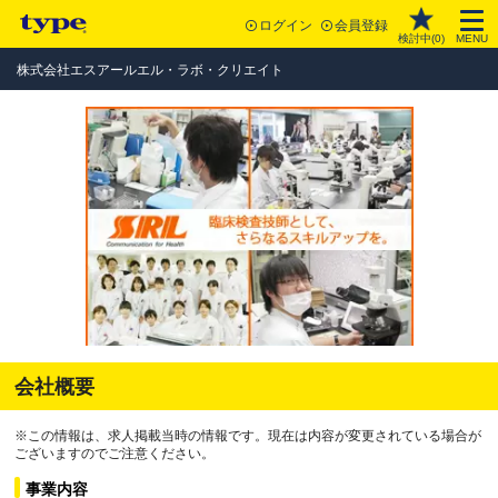
ログイン
会員登録
検討中(
0
)
MENU
株式会社エスアールエル・ラボ・クリエイト
会社概要
※この情報は、求人掲載当時の情報です。現在は内容が変更されている場合が
ございますのでご注意ください。
事業内容