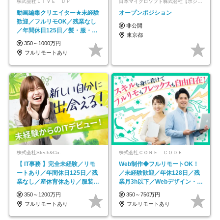
株式会社ＬＩＶＥ ＵＰ
日本マイクロソフト株式会社【ポジションマッチ登録】
動画編集クリエイター★未経験
オープンポジション
歓迎／フルリモOK／残業なし
非公開
／年間休日125日／髪・服・ネ
東京都
イル自由／研修充実で安心
350～1000万円
フルリモートあり
株式会社Stech&Co.
株式会社ＣＯＲＥ ＣＯＤＥ
【 IT事務 】完全未経験／リモ
Web制作◆フルリモートOK！
ートあり／年間休日125日／残
／未経験歓迎／年休128日／残
業なし／産休育休あり／服装・
業月3h以下／Webデザイン・
髪型自由／毎年昇給
ECサイトやHP制作
350～1200万円
350～750万円
フルリモートあり
フルリモートあり