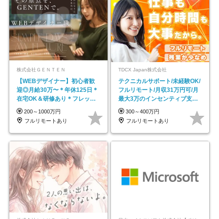
株式会社ＧＥＮＴＥＮ
TDCX Japan株式会社
【WEBデザイナー】初⼼者歓
テクニカルサポート/未経験OK/
迎◎⽉給30万〜＊年休125⽇＊
フルリモート/月収31万円可/月
在宅OK＆研修あり＊フレック
最大3万のインセンティブ支給/
ス
平均年齢33歳
200～1000万円
300～400万円
フルリモートあり
フルリモートあり