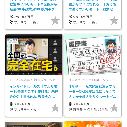
歓迎◆フルリモート＆全国から
験からプロになれる！｜おうち
勤務OK◆残業月10h以内◆フレ
で働くフルリモート｜残業ゼロ
ックス制
で18時退勤◎
250～500万円
300～550万円
フルリモートあり
フルリモートあり
ミイダス株式会社【東証プライム上場パーソルグループ】
株式会社リクルートR&Dスタッフィング【リクルートグループ】
インサイドセールス【フルリモ
ITサポート★未経験歓迎★フリ
ート/全国どこでも働ける】未経
ーターOK!経歴は気にしなくて
験OK*土日祝休み*残業少なめ*
大丈夫★超大手リクルートグル
在宅勤務手当あり
ープの正社員/sg
300～600万円
300～600万円
フルリモートあり
東京都_神奈川県_埼玉県_千葉県_大阪府…