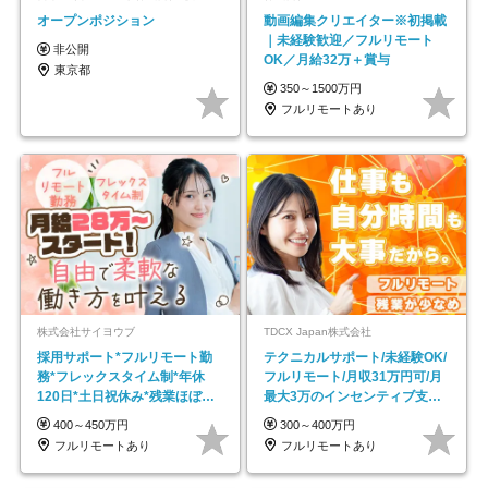
オープンポジション
動画編集クリエイター※初掲載
｜未経験歓迎／フルリモート
非公開
OK／月給32万＋賞与
東京都
350～1500万円
フルリモートあり
株式会社サイヨウブ
TDCX Japan株式会社
採用サポート*フルリモート勤
テクニカルサポート/未経験OK/
務*フレックスタイム制*年休
フルリモート/月収31万円可/月
120日*土日祝休み*残業ほぼな
最大3万のインセンティブ支給/
し*育児中社員8割以上
平均年齢33歳
400～450万円
300～400万円
フルリモートあり
フルリモートあり