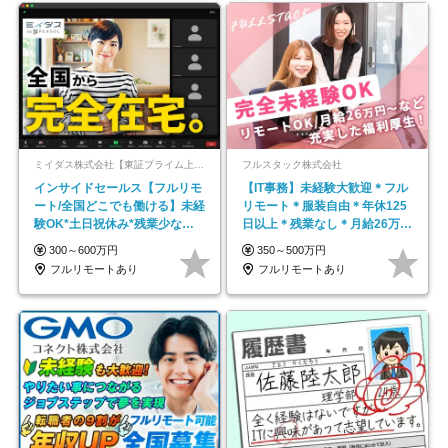
ミイダス株式会社【東証プライム上場パーソルグループ】
フルスタック株式会社
インサイドセールス【フルリモ
【IT事務】未経験大歓迎＊フル
ート/全国どこでも働ける】未経
リモート＊服装自由＊年休125
験OK*土日祝休み*残業少なめ*
日以上＊残業なし＊月給26万円
在宅勤務手当あり
以上
300～600万円
350～500万円
フルリモートあり
フルリモートあり