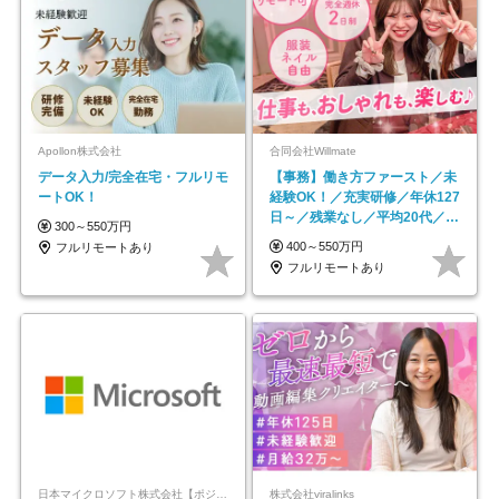
Apollon株式会社
合同会社Willmate
データ入力/完全在宅・フルリモ
【事務】働き方ファースト／未
ートOK！
経験OK！／充実研修／年休127
日～／残業なし／平均20代／リ
300～550万円
モートOK
400～550万円
フルリモートあり
フルリモートあり
日本マイクロソフト株式会社【ポジションマッチ登録】
株式会社viralinks