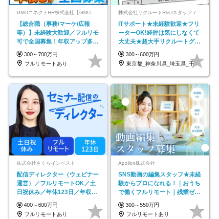
GMOコネクトHR株式会社【GMOインターネットグループ】
株式会社リクルートR&Dスタッフィング【リクルートグループ】
【総合職（事務/マーケ/広報
ITサポート★未経験歓迎★フリ
等）】未経験大歓迎／フルリモ
ーターOK!経歴は気にしなくて
可で全国募集！年収アップ多数
大丈夫★超大手リクルートグル
★年休最大130日★
ープの正社員/sg
300～700万円
300～600万円
フルリモートあり
東京都_神奈川県_埼玉県_千葉県_大阪府…
株式会社さくらインベスト
Apollon株式会社
配信ディレクター（ウェビナー
SNS動画の編集スタッフ★未経
運営）／フルリモートOK／土
験からプロになれる！｜おうち
日祝休み／年休123日／年収
で働くフルリモート｜残業ゼロ
600万円可
で18時退勤◎
400～600万円
300～550万円
フルリモートあり
フルリモートあり