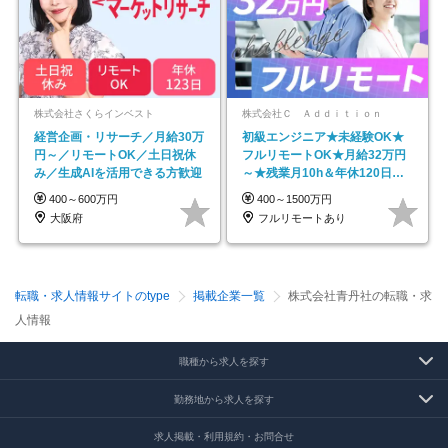
株式会社さくらインベスト
株式会社Ｃ Ａｄｄｉｔｉｏｎ
経営企画・リサーチ／月給30万
初級エンジニア★未経験OK★
円～／リモートOK／土日祝休
フルリモートOK★月給32万円
み／生成AIを活用できる方歓迎
～★残業月10h＆年休120日以
上★副業可
400～600万円
400～1500万円
大阪府
フルリモートあり
転職・求人情報サイトのtype
掲載企業一覧
株式会社青丹社の転職・求
人情報
職種から求人を探す
勤務地から求人を探す
求人掲載・利用規約・お問合せ