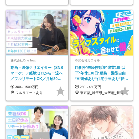
株式会社One feat.
株式会社ミライル
動画・映像クリエイター（SNS
IT事務*未経験歓迎*残業10h以
マーケ）／経験ゼロから一流へ
下*年休130日*服装・髪型自由
／フルリモートOK／月給30万
*AI研修あり*住宅手当あり*転勤
円～／年休130日以上
なし
300～1500万円
250～450万円
フルリモートあり
東京都_埼玉県_大阪府_新潟県_福岡県