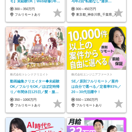
モ】未経験OK｜Web研修1年間
与年2回*転勤なし*連休
｜副業OK
OK/ZE010232
300～350万円
300～450万円
フルリモートあり
東京都_神奈川県_千葉県_大阪府_愛知県…
株式会社トレンドクリエイト
株式会社エンジニアファースト
動画編集クリエイター◆未経験
SE／原則フルリモート／案件
OK／フルリモOK／ほぼ定時帰
は自分で選べる／定着率93%／
り／年間休日125日／髪・服・
20～30代活躍中！
ネイル自由／副業OK
350～1000万円
550～1350万円
フルリモートあり
フルリモートあり