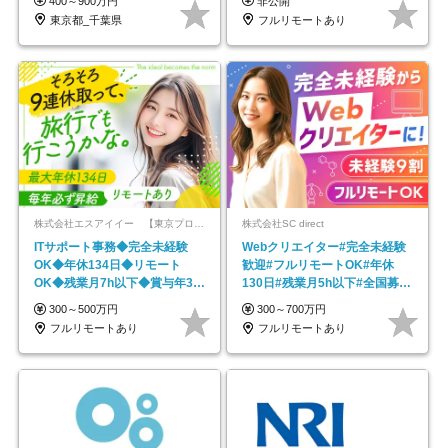
400～900万円
非公開
東京都_千葉県
フルリモートあり
株式会社エスアイイー 【東京プロマーケット上場】
株式会社SC direct
ITサポート事務◆完全未経験
Webクリエイター#完全未経験
OK◆年休134日◆リモート
歓迎#フルリモートOK#年休
OK◆残業月7h以下◆賞与年3回
130日#残業月5h以下#全国募集
◆5年目まで必ず昇給
#最大1年の研修
300～500万円
300～700万円
フルリモートあり
フルリモートあり