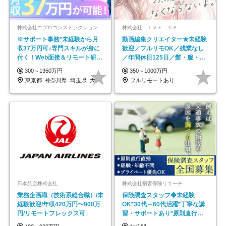
株式会社コプロコンストラクション【東証プライム上場コプロ・ホールディングス子会社】
株式会社ＬＩＶＥ ＵＰ
※サポート事務*未経験から月
動画編集クリエイター★未経験
収37万円可♪専門スキルが身に
歓迎／フルリモOK／残業なし
付く！Web面接＆リモート研修
／年間休日125日／髪・服・ネ
も充実♪/a
イル自由／研修充実で安心
300～1350万円
350～1000万円
東京都_神奈川県_埼玉県_大阪府_愛知県…
フルリモートあり
日本航空株式会社
株式会社損害保険リサーチ
業務企画職（技術系総合職）/未
保険調査スタッフ◆未経験
経験歓迎/年収420万円〜900万
OK*30代～60代活躍*丁寧な講
円/リモートフレックス可
習・サポートあり*原則直行直
帰／全国募集・業務委託