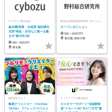
サイボウズ株式会社
株式会社野村総合研究所【ポジションマッチ登録】
総合職/営業・企画系*福利厚生
オープンポジション
充実*時短・在宅など選べる働
500～1500万円
き方*賞与年2回
東京都_神奈川県
450～850万円
東京都
株式会社ＯＬＣ
ＦＪＵＴプラス株式会社
動画クリエイター（YouTube・
カスタマーサポート*未経験歓
TikTok）【フレックス/フルリ
迎*リモートOK*月27.7万可*賞