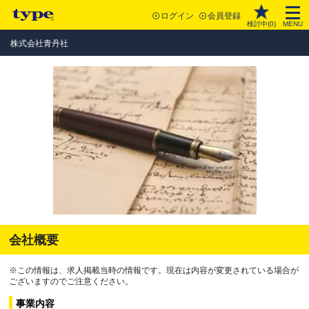
ログイン
会員登録
検討中(
0
)
MENU
株式会社青丹社
会社概要
※この情報は、求人掲載当時の情報です。現在は内容が変更されている場合が
ございますのでご注意ください。
事業内容