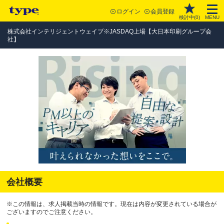
ログイン
会員登録
検討中(
0
)
MENU
株式会社インテリジェントウェイブ※JASDAQ上場【大日本印刷グループ会
社】
会社概要
※この情報は、求人掲載当時の情報です。現在は内容が変更されている場合が
ございますのでご注意ください。