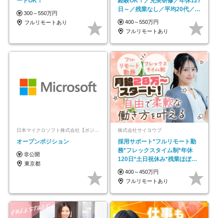
ートOK！
経験OK！／充実研修／年休127
日～／残業なし／平均20代／リ
300～550万円
モートOK
400～550万円
フルリモートあり
フルリモートあり
日本マイクロソフト株式会社【ポジションマッチ登録】
株式会社サイヨウブ
オープンポジション
採用サポート*フルリモート勤
務*フレックスタイム制*年休
非公開
120日*土日祝休み*残業ほぼな
東京都
し*育児中社員8割以上
400～450万円
フルリモートあり