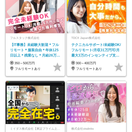
フルスタック株式会社
TDCX Japan株式会社
【IT事務】未経験大歓迎＊フル
テクニカルサポート/未経験OK/
リモート＊服装自由＊年休125
フルリモート/月収31万円可/月
日以上＊残業なし＊月給26万円
最大3万のインセンティブ支給/
以上
平均年齢33歳
350～500万円
300～400万円
フルリモートあり
フルリモートあり
ミイダス株式会社【東証プライム上場パーソルグループ】
株式会社viralinks