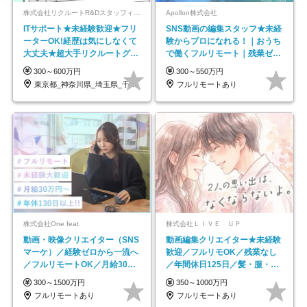
株式会社リクルートR&Dスタッフィング【リクルートグループ】
Apollon株式会社
ITサポート★未経験歓迎★フリ
SNS動画の編集スタッフ★未経
ーターOK!経歴は気にしなくて
験からプロになれる！｜おうち
大丈夫★超大手リクルートグル
で働くフルリモート｜残業ゼロ
ープの正社員/sg
で18時退勤◎
300～600万円
300～550万円
東京都_神奈川県_埼玉県_千葉県_大阪府…
フルリモートあり
株式会社One feat.
株式会社ＬＩＶＥ ＵＰ
動画・映像クリエイター（SNS
動画編集クリエイター★未経験
マーケ）／経験ゼロから一流へ
歓迎／フルリモOK／残業なし
／フルリモートOK／月給30万
／年間休日125日／髪・服・ネ
円～／年休130日以上
イル自由／研修充実で安心
300～1500万円
350～1000万円
フルリモートあり
フルリモートあり