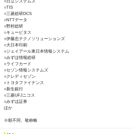
○日立システムズ
○TIS
○三菱総研DCS
○NTTデータ
○野村総研
○キュービタス
○伊藤忠テクノソリューションズ
○大日本印刷
○ジェイアール東日本情報システム
○みずほ情報総研
○ライフカード
○セゾン情報システムズ
○クレディセゾン
○トヨタファイナンス
○新生銀行
○三菱UFJニコス
○みずほ証券
ほか
※順不同、敬称略