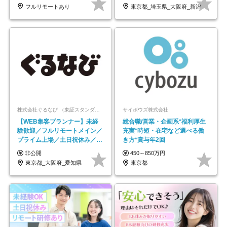
フルリモートあり
東京都_埼玉県_大阪府_新潟県_福岡県
株式会社ぐるなび （東証スタンダード上場）
サイボウズ株式会社
【WEB集客プランナー】未経
総合職/営業・企画系*福利厚生
験歓迎／フルリモートメイン／
充実*時短・在宅など選べる働
プライム上場／土日祝休み／東
き方*賞与年2回
京・大阪・名古屋
非公開
450～850万円
東京都_大阪府_愛知県
東京都