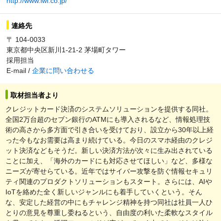
http://www.iwi.co.jp/
連絡先
〒 104-0033
東京都中央区新川1-21-2 茅場町タワー
採用担当
E-mail /
企業に問い合わせる
取材担当者より
クレジットカード決済のシステムソリューションを提供する同社。
全国2万台超のセブン銀行のATMにも導入されるなど、情報処理技
術の高さから多方面で引き合いを受けており、設立から30年以上経
った今もなお需要は高まり続けている。今日のスマホ経由のクレジ
ット決済などもそうだ。新しい決済方法が次々に生み出されている
ことに加え、「海外のカードにも対応させてほしい」など、多様な
ニーズが寄せらている。近年ではサイバー攻撃を防ぐ情報セキュリ
ティ関連のプロダクトソリューションもスタート。さらには、AIや
IoTを絡めた全く新しいジャンルにも着手していくという。そん
な、安定した経営の中にもチャレンジ精神を持つ同社は社員一人ひ
とりの意見を尊重し委ねるという、自由度の利いた柔軟なスタイル