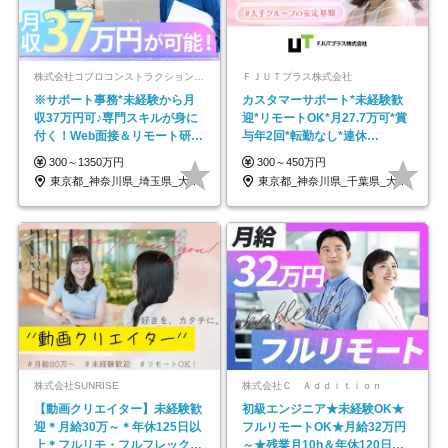
株式会社コプロコンストラクション【東証プライム上場コプロ・ホールディングス子会社】
ＦＪＵＴプラス株式会社
※サポート事務*未経験から月
カスタマーサポート*未経験歓
収37万円可♪専門スキルが身に
迎*リモートOK*月27.7万可*賞
付く！Web面接＆リモート研修
与年2回*転勤なし*連休
も充実♪/a
OK/ZE010232
300～1350万円
300～450万円
東京都_神奈川県_埼玉県_大阪府_愛知県…
東京都_神奈川県_千葉県_大阪府_愛知県…
株式会社SUNRISE
株式会社Ｃ Ａｄｄｉｔｉｏｎ
【動画クリエイター】未経験歓
初級エンジニア★未経験OK★
迎＊月給30万～＊年休125日以
フルリモートOK★月給32万円
上＊フルリモ・フルフレックス
～★残業月10h＆年休120日以