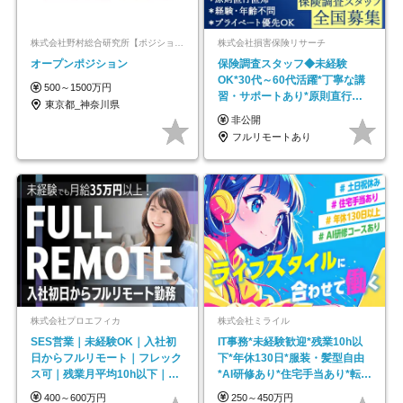
株式会社野村総合研究所【ポジションマッチ登録】
株式会社損害保険リサーチ
オープンポジション
保険調査スタッフ◆未経験
OK*30代～60代活躍*丁寧な講
500～1500万円
習・サポートあり*原則直行直
東京都_神奈川県
帰／全国募集・業務委託
非公開
フルリモートあり
株式会社プロエフィカ
株式会社ミライル
SES営業｜未経験OK｜入社初
IT事務*未経験歓迎*残業10h以
日からフルリモート｜フレック
下*年休130日*服装・髪型自由
ス可｜残業月平均10h以下｜事
*AI研修あり*住宅手当あり*転勤
業立ち上げメンバー
なし
400～600万円
250～450万円