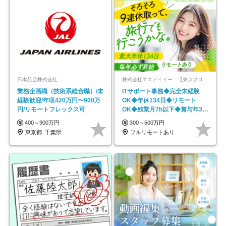
日本航空株式会社
株式会社エスアイイー 【東京プロマーケット上場】
業務企画職（技術系総合職）/未
ITサポート事務◆完全未経験
経験歓迎/年収420万円〜900万
OK◆年休134日◆リモート
円/リモートフレックス可
OK◆残業月7h以下◆賞与年3回
◆5年目まで必ず昇給
400～900万円
300～500万円
東京都_千葉県
フルリモートあり