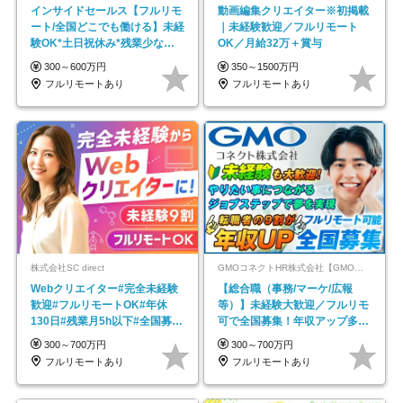
インサイドセールス【フルリモ
動画編集クリエイター※初掲載
ート/全国どこでも働ける】未経
｜未経験歓迎／フルリモート
験OK*土日祝休み*残業少なめ*
OK／月給32万＋賞与
在宅勤務手当あり
300～600万円
350～1500万円
フルリモートあり
フルリモートあり
株式会社SC direct
GMOコネクトHR株式会社【GMOインターネットグループ】
Webクリエイター#完全未経験
【総合職（事務/マーケ/広報
歓迎#フルリモートOK#年休
等）】未経験大歓迎／フルリモ
130日#残業月5h以下#全国募集
可で全国募集！年収アップ多数
#最大1年の研修
★年休最大130日★
300～700万円
300～700万円
フルリモートあり
フルリモートあり