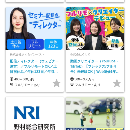
株式会社さくらインベスト
株式会社ＯＬＣ
配信ディレクター（ウェビナー
動画クリエイター（YouTube・
運営）／フルリモートOK／土
TikTok）【フレックス/フルリ
日祝休み／年休123日／年収
モ】未経験OK｜Web研修1年間
600万円可
｜副業OK
400～600万円
300～350万円
フルリモートあり
フルリモートあり