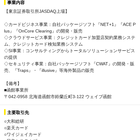
事業内容
【東京証券取引所JASDAQ上場】
◇カードビジネス事業：自社パッケージソフト『NET+1』『ACE P
lus』『OnCore Clearing』の開発・販売
◇クラウドサービス事業：クレジットカード加盟店契約業務システ
ム、クレジットカード検知業務システム
◇SI事業：コンサルティングからトータルソリューションサービス
の提供
◇セキュリティ事業：自社パッケージソフト『CWAT』の開発・販
売、『Traps』・『illusive』等海外製品の販売
【備考】
■函館事業所
〒042-0958 北海道函館市鈴蘭丘町3-122 ウェイブ函館
主要取引先
○大和総研
○楽天カード
○ワイジェイカード