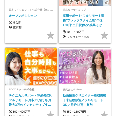
日本マイクロソフト株式会社【ポジションマッチ登録】
株式会社サイヨウブ
オープンポジション
採用サポート*フルリモート勤
務*フレックスタイム制*年休
非公開
120日*土日祝休み*残業ほぼな
東京都
し*育児中社員8割以上
400～450万円
フルリモートあり
TDCX Japan株式会社
株式会社viralinks
テクニカルサポート/未経験OK/
動画編集クリエイター※初掲載
フルリモート/月収31万円可/月
｜未経験歓迎／フルリモート
最大3万のインセンティブ支給/
OK／月給32万＋賞与
平均年齢33歳
300～400万円
350～1500万円