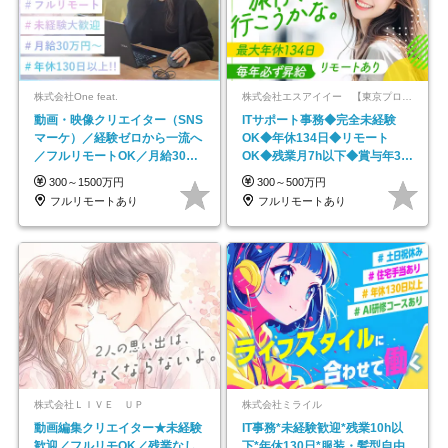
株式会社One feat.
株式会社エスアイイー 【東京プロマーケット上場】
動画・映像クリエイター（SNS
ITサポート事務◆完全未経験
マーケ）／経験ゼロから一流へ
OK◆年休134日◆リモート
／フルリモートOK／月給30万
OK◆残業月7h以下◆賞与年3回
円～／年休130日以上
◆5年目まで必ず昇給
300～1500万円
300～500万円
フルリモートあり
フルリモートあり
株式会社ＬＩＶＥ ＵＰ
株式会社ミライル
動画編集クリエイター★未経験
IT事務*未経験歓迎*残業10h以
歓迎／フルリモOK／残業なし
下*年休130日*服装・髪型自由