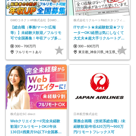
GMOコネクトHR株式会社【GMOインターネットグループ】
株式会社リクルートR&Dスタッフィング【リクルートグループ】
【総合職（事務/マーケ/広報
ITサポート★未経験歓迎★フリ
等）】未経験大歓迎／フルリモ
ーターOK!経歴は気にしなくて
可で全国募集！年収アップ多数
大丈夫★超大手リクルートグル
★年休最大130日★
ープの正社員/sg
300～700万円
300～600万円
フルリモートあり
東京都_神奈川県_埼玉県_千葉県_大阪府…
株式会社SC direct
日本航空株式会社
Webクリエイター#完全未経験
業務企画職（技術系総合職）/未
歓迎#フルリモートOK#年休
経験歓迎/年収420万円〜900万
130日#残業月5h以下#全国募集
円/リモートフレックス可