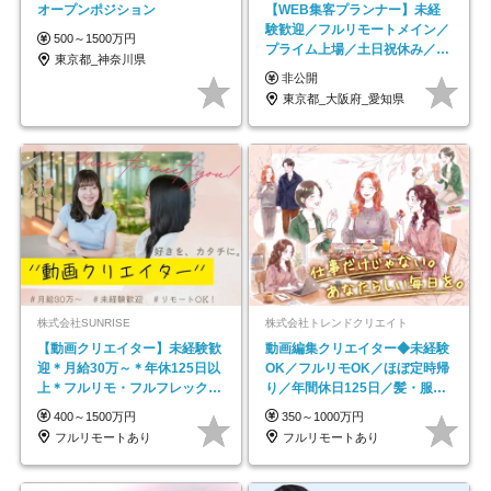
オープンポジション
【WEB集客プランナー】未経
験歓迎／フルリモートメイン／
500～1500万円
プライム上場／土日祝休み／東
東京都_神奈川県
京・大阪・名古屋
非公開
東京都_大阪府_愛知県
株式会社SUNRISE
株式会社トレンドクリエイト
【動画クリエイター】未経験歓
動画編集クリエイター◆未経験
迎＊月給30万～＊年休125日以
OK／フルリモOK／ほぼ定時帰
上＊フルリモ・フルフレックス
り／年間休日125日／髪・服・
◆10名の採用が決定◆
ネイル自由／副業OK
400～1500万円
350～1000万円
フルリモートあり
フルリモートあり