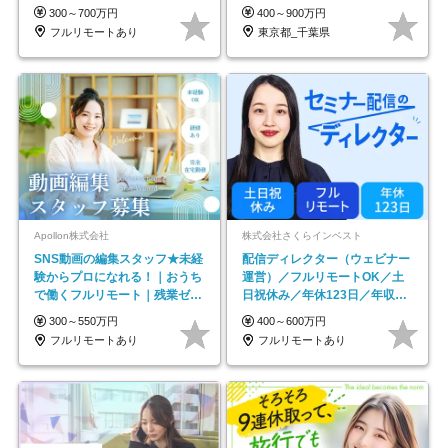
#最大1年の研修
300～700万円
400～900万円
フルリモートあり
東京都_千葉県
Apollon株式会社
株式会社さくらインベスト
SNS動画の編集スタッフ★未経
配信ディレクター（ウェビナー
験からプロになれる！｜おうち
運営）／フルリモートOK／土
で働くフルリモート｜残業ゼロ
日祝休み／年休123日／年収
で18時退勤◎
600万円可
300～550万円
400～600万円
フルリモートあり
フルリモートあり