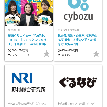
株式会社ＯＬＣ
サイボウズ株式会社
動画クリエイター（YouTube・
総合職/営業・企画系*福利厚生
TikTok）【フレックス/フルリ
充実*時短・在宅など選べる働
モ】未経験OK｜Web研修1年間
き方*賞与年2回
｜副業OK
300～350万円
450～850万円
フルリモートあり
東京都
株式会社野村総合研究所【ポジションマッチ登録】
株式会社ぐるなび （東証スタンダード上場）