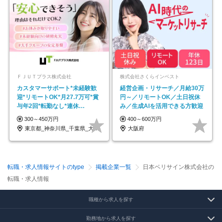
ＦＪＵＴプラス株式会社
株式会社さくらインベスト
カスタマーサポート*未経験歓
経営企画・リサーチ／月給30万
迎*リモートOK*月27.7万可*賞
円～／リモートOK／土日祝休
与年2回*転勤なし*連休
み／生成AIを活用できる方歓迎
OK/ZE010232
300～450万円
400～600万円
東京都_神奈川県_千葉県_大阪府_愛知県…
大阪府
転職・求人情報サイトのtype
掲載企業一覧
日本ベリサイン株式会社の
転職・求人情報
職種から求人を探す
勤務地から求人を探す