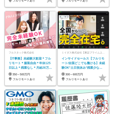
フルリモートあり
フルリモートあり
フルスタック株式会社
ミイダス株式会社【東証プライム上場パーソルグループ】
【IT事務】未経験大歓迎＊フル
インサイドセールス【フルリモ
リモート＊服装自由＊年休125
ート/全国どこでも働ける】未経
日以上＊残業なし＊月給26万円
験OK*土日祝休み*残業少なめ*
以上
在宅勤務手当あり
350～500万円
300～600万円
フルリモートあり
フルリモートあり