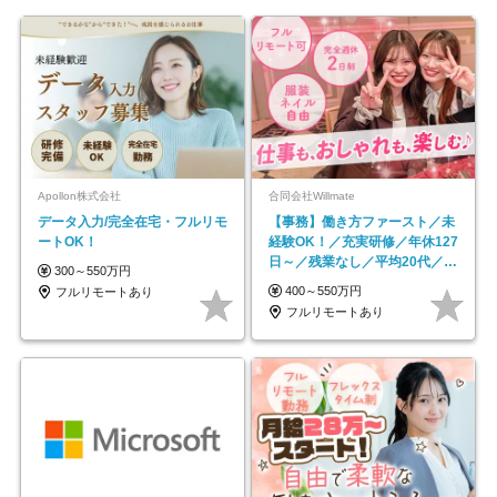
Apollon株式会社
合同会社Willmate
データ入力/完全在宅・フルリモ
【事務】働き方ファースト／未
ートOK！
経験OK！／充実研修／年休127
日～／残業なし／平均20代／リ
300～550万円
モートOK
400～550万円
フルリモートあり
フルリモートあり