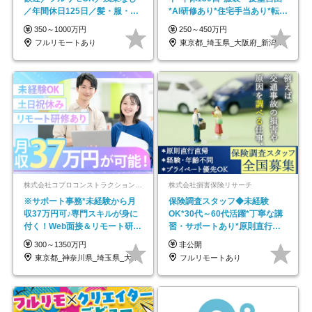
／年間休日125日／髪・服・ネ
*AI研修あり*住宅手当あり*転勤
イル自由／研修充実で安心
なし
350～1000万円
250～450万円
フルリモートあり
東京都_埼玉県_大阪府_新潟県_福岡県
株式会社コプロコンストラクション【東証プライム上場コプロ・ホールディングス子会社】
株式会社損害保険リサーチ
※サポート事務*未経験から月
保険調査スタッフ◆未経験
収37万円可♪専門スキルが身に
OK*30代～60代活躍*丁寧な講
付く！Web面接＆リモート研修
習・サポートあり*原則直行直
も充実♪/a
帰／全国募集・業務委託
300～1350万円
非公開
東京都_神奈川県_埼玉県_大阪府_愛知県…
フルリモートあり