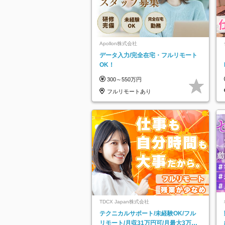
Apollon株式会社
データ入力/完全在宅・フルリモート
OK！
300～550万円
フルリモートあり
TDCX Japan株式会社
テクニカルサポート/未経験OK/フル
リモート/月収31万円可/月最大3万の