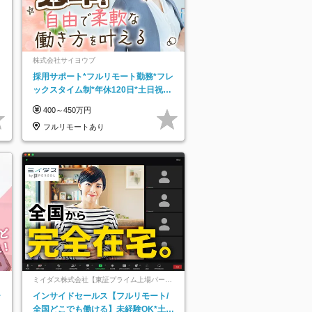
株式会社サイヨウブ
採用サポート*フルリモート勤務*フレ
ックスタイム制*年休120日*土日祝休
み*残業ほぼなし*育児中社員8割以上
400～450万円
フルリモートあり
ミイダス株式会社【東証プライム上場パーソ
ルグループ】
ー
インサイドセールス【フルリモート/
全国どこでも働ける】未経験OK*土日