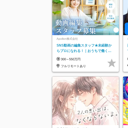
Apollon株式会社
SNS動画の編集スタッフ★未経験か
らプロになれる！｜おうちで働くフ
ルリモート｜残業ゼロで18時退勤◎
300～550万円
フルリモートあり