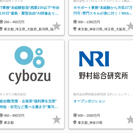
株式会社ミライル
株式会社コプロコンストラクション【東証プ
ライム上場コプロ・ホールディングス子会
IT事務*未経験歓迎*残業10h以下*年休
※サポート事務*未経験から月収37万
社】
130日*服装・髪型自由*AI研修あり*
円可♪専門スキルが身に付く！Web面
住宅手当あり*転勤なし
接＆リモート研修も充実♪/a
250～450万円
300～1350万円
東京都_埼玉県_大阪府_新潟県_福岡
東京都_神奈川県_埼玉県_大阪府_愛
県
知県…
サイボウズ株式会社
株式会社野村総合研究所【ポジションマッチ
登録】
総合職/営業・企画系*福利厚生充実*
オープンポジション
時短・在宅など選べる働き方*賞与年
2回
450～850万円
500～1500万円
東京都
東京都_神奈川県