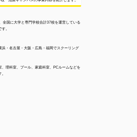
学校 池袋キャンパスの事業内容を紹介します。
は、全国に大学と専門学校合計37校を運営している
です。
横浜・名古屋・大阪・広島・福岡でスクーリング
室、理科室、プール、家庭科室、PCルームなどを
す。