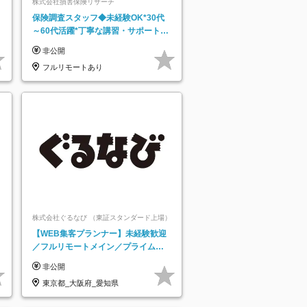
株式会社損害保険リサーチ
保険調査スタッフ◆未経験OK*30代
～60代活躍*丁寧な講習・サポートあ
り*原則直行直帰／全国募集・業務委
非公開
託
フルリモートあり
株式会社ぐるなび （東証スタンダード上場）
【WEB集客プランナー】未経験歓迎
／フルリモートメイン／プライム上
場／土日祝休み／東京・大阪・名古
非公開
屋
東京都_大阪府_愛知県