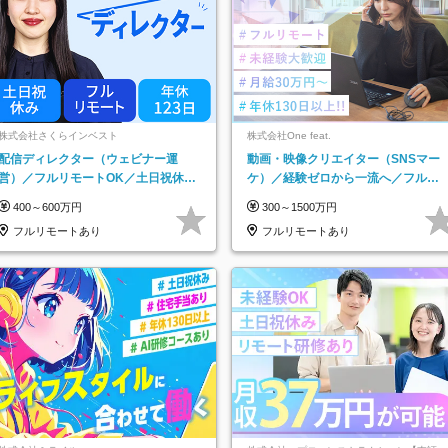
株式会社さくらインベスト
株式会社One feat.
配信ディレクター（ウェビナー運
動画・映像クリエイター（SNSマー
営）／フルリモートOK／土日祝休み
ケ）／経験ゼロから一流へ／フルリ
／年休123日／年収600万円可
モートOK／月給30万円～／年休130
400～600万円
300～1500万円
日以上
フルリモートあり
フルリモートあり