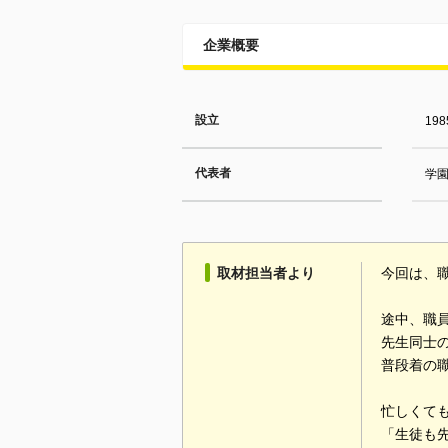
企業概要
設立
19
代表者
学園
取材担当者より
今回は、
途中、職
先生同士
普段着の
忙しくて
「生徒も