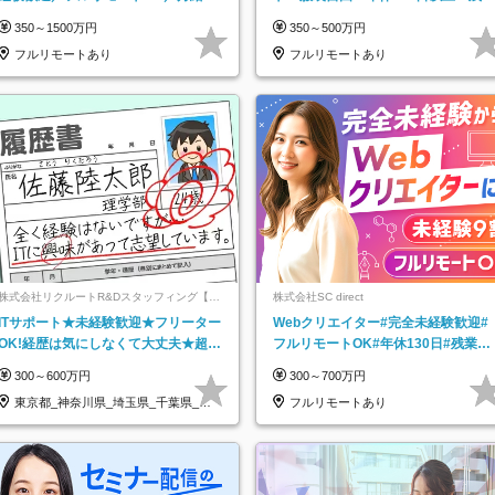
万＋賞与
なし＊月給26万円以上
350～1500万円
350～500万円
フルリモートあり
フルリモートあり
株式会社リクルートR&Dスタッフィング【リ
株式会社SC direct
クルートグループ】
ITサポート★未経験歓迎★フリーター
Webクリエイター#完全未経験歓迎#
OK!経歴は気にしなくて大丈夫★超大
フルリモートOK#年休130日#残業月
手リクルートグループの正社員/sg
5h以下#全国募集#最大1年の研修
300～600万円
300～700万円
東京都_神奈川県_埼玉県_千葉県_大
フルリモートあり
阪府…