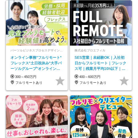
パーソルビジネスプロセスデザイン株式会社 事業開発本部
株式会社プロエフィカ
オンライン事務*フルリモート*
SES営業｜未経験OK｜入社初
フレックス*土日祝休み*大手パ
日からフルリモート｜フレック
ーソルグループ*オンライン面
ス可｜残業月平均10h以下｜事
接*30～40代活躍中
業立ち上げメンバー
300～450万円
400～600万円
フルリモートあり
フルリモートあり