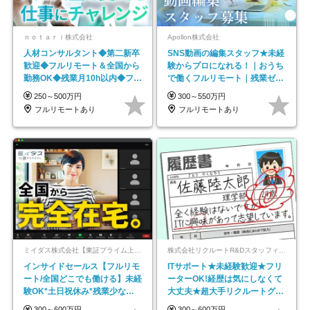
ｎｏｔａｒｉ株式会社
Apollon株式会社
人材コンサルタント◆第二新卒
SNS動画の編集スタッフ★未経
歓迎◆フルリモート＆全国から
験からプロになれる！｜おうち
勤務OK◆残業月10h以内◆フレ
で働くフルリモート｜残業ゼロ
ックス制
で18時退勤◎
250～500万円
300～550万円
フルリモートあり
フルリモートあり
ミイダス株式会社【東証プライム上場パーソルグループ】
株式会社リクルートR&Dスタッフィング【リクルートグループ】
インサイドセールス【フルリモ
ITサポート★未経験歓迎★フリ
ート/全国どこでも働ける】未経
ーターOK!経歴は気にしなくて
験OK*土日祝休み*残業少なめ*
大丈夫★超大手リクルートグル
在宅勤務手当あり
ープの正社員/sg
300～600万円
300～600万円