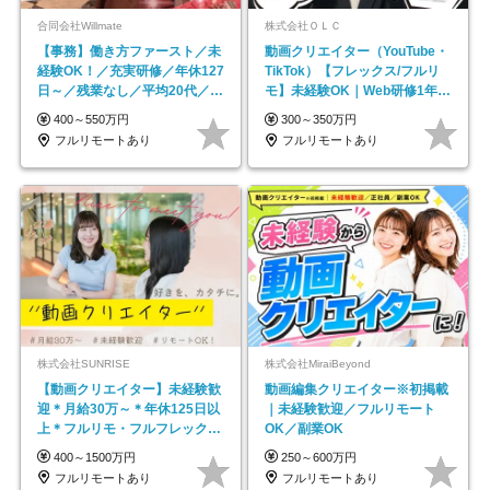
合同会社Willmate
株式会社ＯＬＣ
【事務】働き方ファースト／未
動画クリエイター（YouTube・
経験OK！／充実研修／年休127
TikTok）【フレックス/フルリ
日～／残業なし／平均20代／リ
モ】未経験OK｜Web研修1年間
モートOK
｜副業OK
400～550万円
300～350万円
フルリモートあり
フルリモートあり
株式会社SUNRISE
株式会社MiraiBeyond
【動画クリエイター】未経験歓
動画編集クリエイター※初掲載
迎＊月給30万～＊年休125日以
｜未経験歓迎／フルリモート
上＊フルリモ・フルフレックス
OK／副業OK
◆10名の採用が決定◆
400～1500万円
250～600万円
フルリモートあり
フルリモートあり