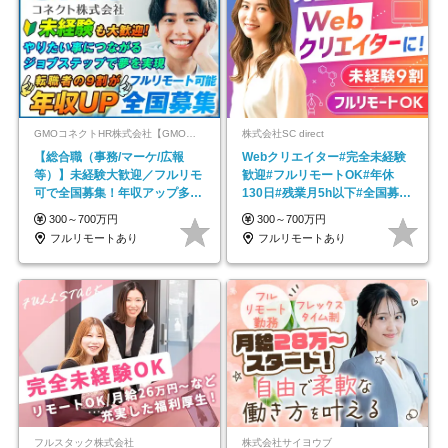
GMOコネクトHR株式会社【GMOインターネットグループ】
株式会社SC direct
【総合職（事務/マーケ/広報
Webクリエイター#完全未経験
等）】未経験大歓迎／フルリモ
歓迎#フルリモートOK#年休
可で全国募集！年収アップ多数
130日#残業月5h以下#全国募集
★年休最大130日★
#最大1年の研修
300～700万円
300～700万円
フルリモートあり
フルリモートあり
フルスタック株式会社
株式会社サイヨウブ