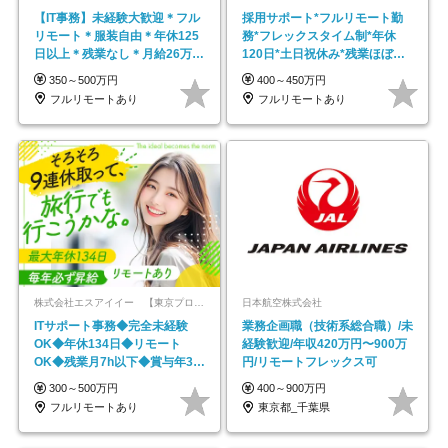
【IT事務】未経験大歓迎＊フル
採用サポート*フルリモート勤
リモート＊服装自由＊年休125
務*フレックスタイム制*年休
日以上＊残業なし＊月給26万円
120日*土日祝休み*残業ほぼな
以上
し*育児中社員8割以上
350～500万円
400～450万円
フルリモートあり
フルリモートあり
株式会社エスアイイー 【東京プロマーケット上場】
日本航空株式会社
ITサポート事務◆完全未経験
業務企画職（技術系総合職）/未
OK◆年休134日◆リモート
経験歓迎/年収420万円〜900万
OK◆残業月7h以下◆賞与年3回
円/リモートフレックス可
◆5年目まで必ず昇給
300～500万円
400～900万円
フルリモートあり
東京都_千葉県