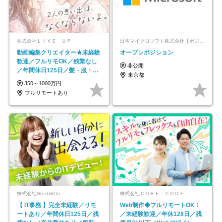
株式会社ＬＩＶＥ ＵＰ
日本マイクロソフト株式会社【ポジションマッチ登録】
動画編集クリエイター★未経験
オープンポジション
歓迎／フルリモOK／残業なし
非公開
／年間休日125日／髪・服・ネ
東京都
イル自由／研修充実で安心
350～1000万円
フルリモートあり
株式会社Stech&Co.
株式会社ＣＯＲＥ ＣＯＤＥ
【 IT事務 】完全未経験／リモ
Web制作◆フルリモートOK！
ートあり／年間休日125日／残
／未経験歓迎／年休128日／残