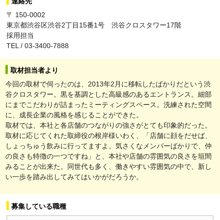
連絡先
〒 150-0002
東京都渋谷区渋谷2丁目15番1号 渋谷クロスタワー17階
採用担当
TEL / 03-3400-7888
取材担当者より
今回の取材で伺ったのは、2013年2月に移転したばかりだという渋
谷クロスタワー。黒を基調とした高級感のあるエントランス。細部
にまでこだわりが詰まったミーティングスペース。洗練された空間
に、成長企業の風格を感じることができた。
取材では、本社と各店舗のつながりの強さがとても印象的だった。
取材に応じてくれた取締役の根岸様いわく、「店舗に顔をだせば、
しょっちゅう飲みに行ってますよ。気さくなメンバーばかりで、仲
の良さも特徴の一つですね」と、本社や店舗の雰囲気の良さを垣間
みることが出来た。同世代も多く、働きやすい雰囲気の中で、新し
い一歩を踏み出してみてはいかがだろうか。
募集している職種