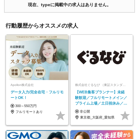
現在、typeに掲載中の求人はありません。
行動履歴からオススメの求人
Apollon株式会社
株式会社ぐるなび （東証スタンダード上場）
データ入力/完全在宅・フルリモ
【WEB集客プランナー】未経
ートOK！
験歓迎／フルリモートメイン／
プライム上場／土日祝休み／東
300～550万円
京・大阪・名古屋
非公開
フルリモートあり
東京都_大阪府_愛知県