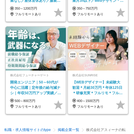
業なし／産休育休あり／服装・
業月3h以下／Webデザイン・
髪型自由／毎年昇給
ECサイトやHP制作
350～1200万円
350～750万円
フルリモートあり
フルリモートあり
株式会社フューチャーゲート
株式会社SUNRISE
開発エンジニア｜50～60代が
【WEBデザイナー】未経験大
中心に活躍｜定年後の給与減ナ
歓迎＊月給30万円＊年休125日
シ｜年収50万円アップ実績／昇
＊研修充実＊フルリモ＊フルフ
給率92％（直近3年）
レックス＊
500～800万円
400～1500万円
フルリモートあり
フルリモートあり
転職・求人情報サイトのtype
掲載企業一覧
株式会社アスィーナの転