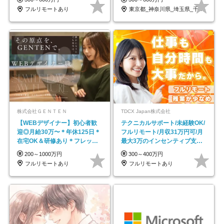
フルリモートあり
東京都_神奈川県_埼玉県_千葉県_大阪府…
株式会社ＧＥＮＴＥＮ
TDCX Japan株式会社
【WEBデザイナー】初⼼者歓
テクニカルサポート/未経験OK/
迎◎⽉給30万〜＊年休125⽇＊
フルリモート/月収31万円可/月
在宅OK＆研修あり＊フレック
最大3万のインセンティブ支給/
ス
平均年齢33歳
200～1000万円
300～400万円
フルリモートあり
フルリモートあり