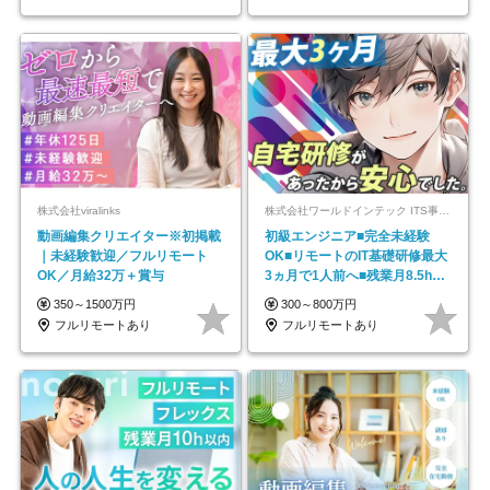
株式会社viralinks
株式会社ワールドインテック ITS事業部【東証プライム上場グループ】
動画編集クリエイター※初掲載
初級エンジニア■完全未経験
｜未経験歓迎／フルリモート
OK■リモートのIT基礎研修最大
OK／月給32万＋賞与
3ヵ月で1人前へ■残業月8.5h■
安定基盤/STR
350～1500万円
300～800万円
フルリモートあり
フルリモートあり