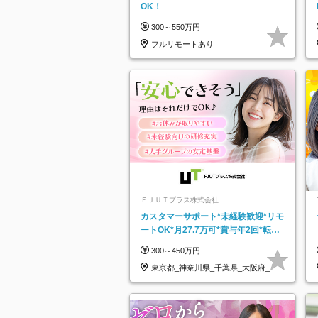
OK！
300～550万円
フルリモートあり
ＦＪＵＴプラス株式会社
カスタマーサポート*未経験歓迎*リモ
ートOK*月27.7万可*賞与年2回*転勤
なし*連休OK/ZE010232
300～450万円
東京都_神奈川県_千葉県_大阪府_愛
知県…