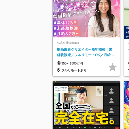
株式会社viralinks
動画編集クリエイター※初掲載｜未
経験歓迎／フルリモートOK／月給32
万＋賞与
350～1500万円
フルリモートあり