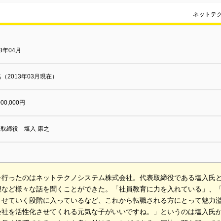
ネットテ
03年04月
名（2013年03月現在）
000,000円
取締役 塩入 康之
を行ったのはネットテクノシステム株式会社。代表取締役である塩入氏
望など様々な話を聞くことができた。「社員教育に力を入れている」、「
させていく段階に入っているなど、これから転職される方にとって魅力
会社を活性化させてくれる元気な子がいいですね。」というのは塩入氏