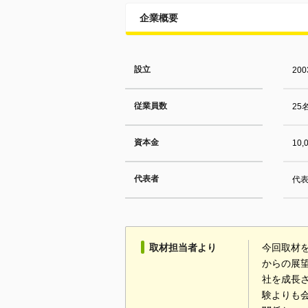
企業概要
設立
20
従業員数
25
資本金
10,
代表者
代表
取材担当者より
今回取材
からの展
社を成長
験よりも