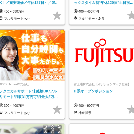
K！／充実研修／年休127日～／残業
ックスタイム制*年休120日*土日祝休
なし／平均20代／リモートOK
み*残業ほぼなし*育児中社員8割以上
400～550万円
400～450万円
フルリモートあり
フルリモートあり
TDCX Japan株式会社
富士通株式会社【ポジションマッチ登録】
テクニカルサポート/未経験OK/フル
IT系オープンポジション
リモート/月収31万円可/月最大3万の
インセンティブ支給/平均年齢33歳
300～400万円
400～900万円
フルリモートあり
神奈川県