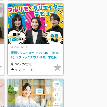
株式会社ＯＬＣ
動画クリエイター（YouTube・TikTo
k）【フレックス/フルリモ】未経験O
K｜Web研修1年間｜副業OK
300～350万円
フルリモートあり