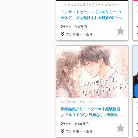
ミイダス株式会社【東証プライム上場パーソ
ルグループ】
インサイドセールス【フルリモート/
全国どこでも働ける】未経験OK*土日
祝休み*残業少なめ*在宅勤務手当あり
300～600万円
フルリモートあり
株式会社ＬＩＶＥ ＵＰ
動画編集クリエイター★未経験歓迎
／フルリモOK／残業なし／年間休日
125日／髪・服・ネイル自由／研修充
350～1000万円
実で安心
フルリモートあり