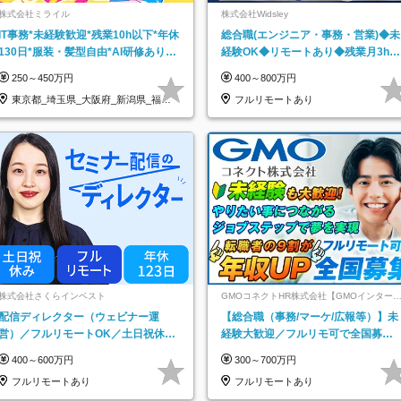
株式会社ミライル
株式会社Widsley
IT事務*未経験歓迎*残業10h以下*年休
総合職(エンジニア・事務・営業)◆未
130日*服装・髪型自由*AI研修あり*
経験OK◆リモートあり◆残業月3h◆
住宅手当あり*転勤なし
服装髪型自由
250～450万円
400～800万円
東京都_埼玉県_大阪府_新潟県_福岡
フルリモートあり
県
株式会社さくらインベスト
GMOコネクトHR株式会社【GMOインター
ットグループ】
配信ディレクター（ウェビナー運
【総合職（事務/マーケ/広報等）】未
営）／フルリモートOK／土日祝休み
経験大歓迎／フルリモ可で全国募
／年休123日／年収600万円可
集！年収アップ多数★年休最大130日
400～600万円
300～700万円
★
フルリモートあり
フルリモートあり