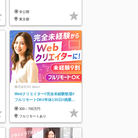
非公開
東京都
株式会社SC direct
Webクリエイター#完全未経験歓迎#
フルリモートOK#年休130日#残業月
5h以下#全国募集#最大1年の研修
300～700万円
フルリモートあり