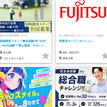
株式会社損害保険リサーチ
富士通株式会社【ポジションマッチ登録】
保険調査スタッフ◆未経験OK*30代
営業系オープンポジション
～60代活躍*丁寧な講習・サポートあ
り*原則直行直帰／全国募集・業務委
非公開
400～900万円
託
フルリモートあり
神奈川県