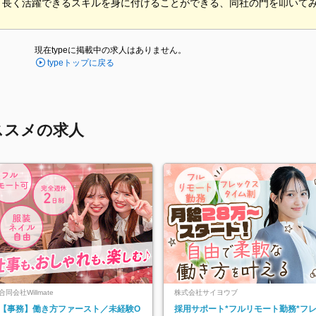
。長く活躍できるスキルを身に付けることができる、同社の門を叩いて
現在typeに掲載中の求人はありません。
typeトップに戻る
ススメの求人
合同会社Willmate
株式会社サイヨウブ
【事務】働き方ファースト／未経験O
採用サポート*フルリモート勤務*フ