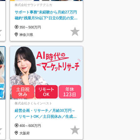
株式会社サウンドテクニカ
サポート事務*未経験から月給27万円
確約*残業月5h以下*日立G受託の安定
基盤*湘南エリア勤務
350～500万円
神奈川県
ネ
株式会社さくらインベスト
経営企画・リサーチ／月給30万円～
／リモートOK／土日祝休み／生成AI
を活用できる方歓迎
400～600万円
大阪府