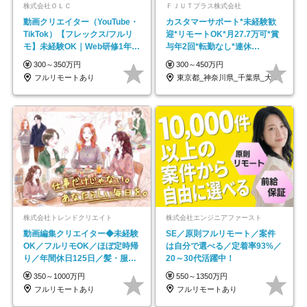
株式会社ＯＬＣ
ＦＪＵＴプラス株式会社
動画クリエイター（YouTube・
カスタマーサポート*未経験歓
TikTok）【フレックス/フルリ
迎*リモートOK*月27.7万可*賞
モ】未経験OK｜Web研修1年間
与年2回*転勤なし*連休
｜副業OK
OK/ZE010232
300～350万円
300～450万円
フルリモートあり
東京都_神奈川県_千葉県_大阪府_愛知県…
株式会社トレンドクリエイト
株式会社エンジニアファースト
動画編集クリエイター◆未経験
SE／原則フルリモート／案件
OK／フルリモOK／ほぼ定時帰
は自分で選べる／定着率93%／
り／年間休日125日／髪・服・
20～30代活躍中！
ネイル自由／副業OK
350～1000万円
550～1350万円
フルリモートあり
フルリモートあり