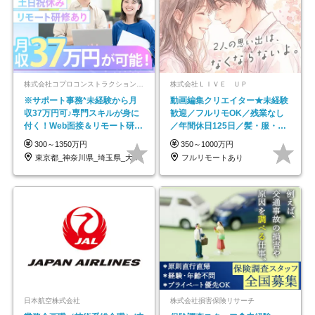
株式会社コプロコンストラクション【東証プライム上場コプロ・ホールディングス子会社】
株式会社ＬＩＶＥ ＵＰ
※サポート事務*未経験から月
動画編集クリエイター★未経験
収37万円可♪専門スキルが身に
歓迎／フルリモOK／残業なし
付く！Web面接＆リモート研修
／年間休日125日／髪・服・ネ
も充実♪/a
イル自由／研修充実で安心
300～1350万円
350～1000万円
東京都_神奈川県_埼玉県_大阪府_愛知県…
フルリモートあり
日本航空株式会社
株式会社損害保険リサーチ