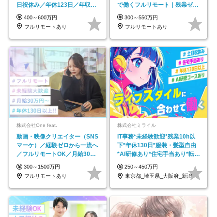
日祝休み／年休123日／年収
で働くフルリモート｜残業ゼロ
600万円可
で18時退勤◎
400～600万円
300～550万円
フルリモートあり
フルリモートあり
株式会社One feat.
株式会社ミライル
動画・映像クリエイター（SNS
IT事務*未経験歓迎*残業10h以
マーケ）／経験ゼロから一流へ
下*年休130日*服装・髪型自由
／フルリモートOK／月給30万
*AI研修あり*住宅手当あり*転勤
円～／年休130日以上
なし
300～1500万円
250～450万円
フルリモートあり
東京都_埼玉県_大阪府_新潟県_福岡県