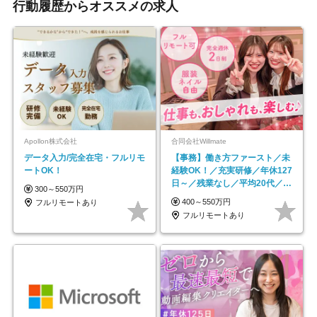
行動履歴からオススメの求人
Apollon株式会社
合同会社Willmate
データ入力/完全在宅・フルリモ
【事務】働き方ファースト／未
ートOK！
経験OK！／充実研修／年休127
日～／残業なし／平均20代／リ
300～550万円
モートOK
400～550万円
フルリモートあり
フルリモートあり