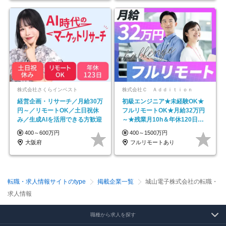
株式会社さくらインベスト
株式会社Ｃ Ａｄｄｉｔｉｏｎ
経営企画・リサーチ／月給30万
初級エンジニア★未経験OK★
円～／リモートOK／土日祝休
フルリモートOK★月給32万円
み／生成AIを活用できる方歓迎
～★残業月10h＆年休120日以
上★副業可
400～600万円
400～1500万円
大阪府
フルリモートあり
転職・求人情報サイトのtype
掲載企業一覧
城山電子株式会社の転職・
求人情報
職種から求人を探す