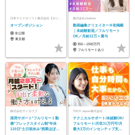
日本マイクロソフト株式会社【ポジションマッチ登録】
株式会社viralinks
オープンポジション
動画編集クリエイター※初掲載
｜未経験歓迎／フルリモート
非公開
OK／月給32万＋賞与
東京都
350～1500万円
フルリモートあり
株式会社サイヨウブ
TDCX Japan株式会社
採用サポート*フルリモート勤
テクニカルサポート/未経験OK/
務*フレックスタイム制*年休
フルリモート/月収31万円可/月
120日*土日祝休み*残業ほぼな
最大3万のインセンティブ支給/
し*育児中社員8割以上
平均年齢33歳