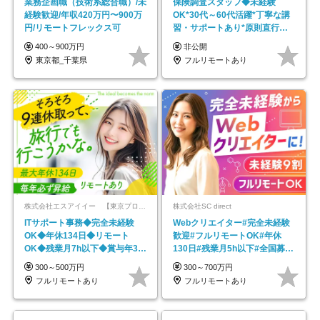
業務企画職（技術系総合職）/未
保険調査スタッフ◆未経験
経験歓迎/年収420万円〜900万
OK*30代～60代活躍*丁寧な講
円/リモートフレックス可
習・サポートあり*原則直行直
帰／全国募集・業務委託
400～900万円
非公開
東京都_千葉県
フルリモートあり
株式会社エスアイイー 【東京プロマーケット上場】
株式会社SC direct
ITサポート事務◆完全未経験
Webクリエイター#完全未経験
OK◆年休134日◆リモート
歓迎#フルリモートOK#年休
OK◆残業月7h以下◆賞与年3回
130日#残業月5h以下#全国募集
◆5年目まで必ず昇給
#最大1年の研修
300～500万円
300～700万円
フルリモートあり
フルリモートあり