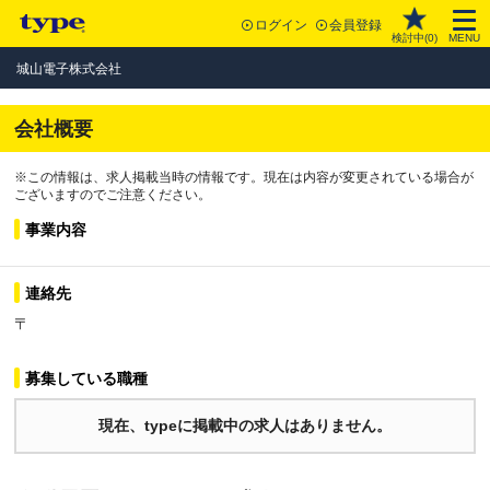
ログイン
会員登録
検討中(
0
)
MENU
城山電子株式会社
会社概要
※この情報は、求人掲載当時の情報です。現在は内容が変更されている場合が
ございますのでご注意ください。
事業内容
連絡先
〒
募集している職種
現在、typeに掲載中の求人はありません。