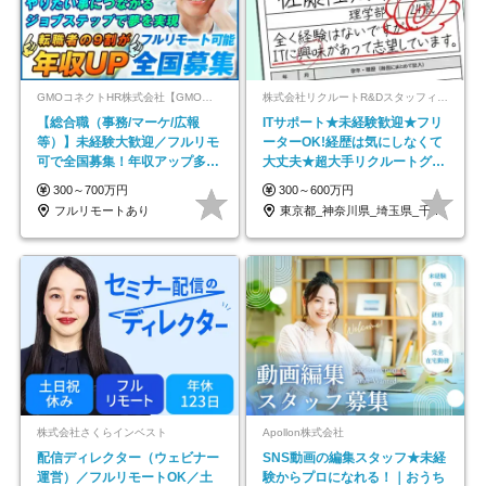
GMOコネクトHR株式会社【GMOインターネットグループ】
株式会社リクルートR&Dスタッフィング【リクルートグループ】
【総合職（事務/マーケ/広報
ITサポート★未経験歓迎★フリ
等）】未経験大歓迎／フルリモ
ーターOK!経歴は気にしなくて
可で全国募集！年収アップ多数
大丈夫★超大手リクルートグル
★年休最大130日★
ープの正社員/sg
300～700万円
300～600万円
フルリモートあり
東京都_神奈川県_埼玉県_千葉県_大阪府…
株式会社さくらインベスト
Apollon株式会社
配信ディレクター（ウェビナー
SNS動画の編集スタッフ★未経
運営）／フルリモートOK／土
験からプロになれる！｜おうち