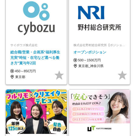
サイボウズ株式会社
株式会社野村総合研究所【ポジションマッチ登録】
総合職/営業・企画系*福利厚生
オープンポジション
充実*時短・在宅など選べる働
500～1500万円
き方*賞与年2回
東京都_神奈川県
450～850万円
東京都