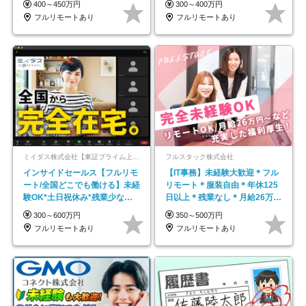
400～450万円
300～400万円
フルリモートあり
フルリモートあり
ミイダス株式会社【東証プライム上場パーソルグループ】
フルスタック株式会社
インサイドセールス【フルリモ
【IT事務】未経験大歓迎＊フル
ート/全国どこでも働ける】未経
リモート＊服装自由＊年休125
験OK*土日祝休み*残業少なめ*
日以上＊残業なし＊月給26万円
在宅勤務手当あり
以上
300～600万円
350～500万円
フルリモートあり
フルリモートあり