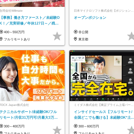
合同会社Willmate
日本マイクロソフト株式会社【ポジションマ
ッチ登録】
【事務】働き方ファースト／未経験O
オープンポジション
K！／充実研修／年休127日～／残業
なし／平均20代／リモートOK
400～550万円
非公開
フルリモートあり
東京都
TDCX Japan株式会社
ミイダス株式会社【東証プライム上場パーソ
ルグループ】
テクニカルサポート/未経験OK/フル
インサイドセールス【フルリモート/
リモート/月収31万円可/月最大3万の
全国どこでも働ける】未経験OK*土
インセンティブ支給/平均年齢33歳
祝休み*残業少なめ*在宅勤務手当あ
300～400万円
300～600万円
フルリモートあり
フルリモートあり