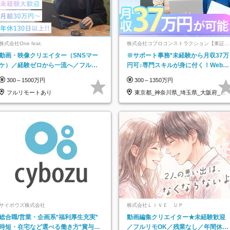
株式会社One feat.
株式会社コプロコンストラクション【東証プ
ライム上場コプロ・ホールディングス子会
動画・映像クリエイター（SNSマー
※サポート事務*未経験から月収37万
社】
ケ）／経験ゼロから一流へ／フルリ
円可♪専門スキルが身に付く！Web面
モートOK／月給30万円～／年休130
接＆リモート研修も充実♪/a
300～1500万円
300～1350万円
日以上
フルリモートあり
東京都_神奈川県_埼玉県_大阪府_愛
知県…
サイボウズ株式会社
株式会社ＬＩＶＥ ＵＰ
総合職/営業・企画系*福利厚生充実*
動画編集クリエイター★未経験歓迎
時短・在宅など選べる働き方*賞与年
／フルリモOK／残業なし／年間休日