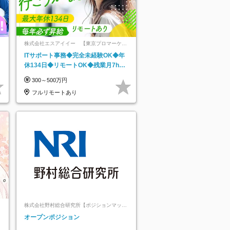
株式会社エスアイイー 【東京プロマーケッ
ト上場】
ITサポート事務◆完全未経験OK◆年
休134日◆リモートOK◆残業月7h以
下◆賞与年3回◆5年目まで必ず昇給
300～500万円
フルリモートあり
株式会社野村総合研究所【ポジションマッチ
登録】
オープンポジション