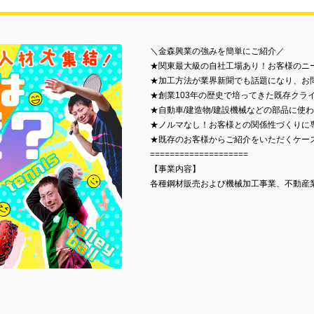
＼金森興業の強みを簡単にご紹介／
★関東最大級の自社工場あり！お客様のニ
★加工方法が業界新聞でも話題になり、お
★創業103年の歴史で培ってきた既存クラ
★自動車/建造物/建設機械などの部品に使
★ノルマなし！お客様との関係性づくりに
★既存のお客様からご紹介をいただくケー
====================
【事業内容】
各種鋼材販売および機械加工事業、不動産