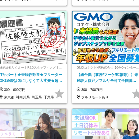
株式会社リクルートR&Dスタッフィング【リ
GMOコネクトHR株式会社【GMOインター
クルートグループ】
ットグループ】
ITサポート★未経験歓迎★フリーター
【総合職（事務/マーケ/広報等）】未
OK!経歴は気にしなくて大丈夫★超大
経験大歓迎／フルリモ可で全国募
手リクルートグループの正社員/sg
集！年収アップ多数★年休最大130日
300～600万円
300～700万円
★
東京都_神奈川県_埼玉県_千葉県_大
フルリモートあり
阪府…