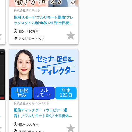
株式会社サイヨウブ
採用サポート*フルリモート勤務*フレ
ックスタイム制*年休120日*土日祝休
み*残業ほぼなし*育児中社員8割以上
400～450万円
フルリモートあり
株式会社さくらインベスト
配信ディレクター（ウェビナー運
日
営）／フルリモートOK／土日祝休み
り
／年休123日／年収600万円可
400～600万円
フルリモートあり