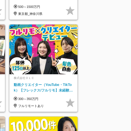
500～1500万円
東京都_神奈川県
株式会社ＯＬＣ
動画クリエイター（YouTube・TikTo
k）【フレックス/フルリモ】未経験O
K｜Web研修1年間｜副業OK
300～350万円
フルリモートあり