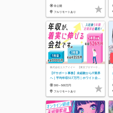
り*原則直行直帰／全国募集・業務委
非公開
託
フルリモートあり
株式会社エスアイイー 【東京プロマーケッ
ト上場】
【ITサポート事務】未経験からIT業界
へ｜平均年収517万円｜ホワイト企業
認定｜年休134日｜リモートOK
300～500万円
フルリモートあり