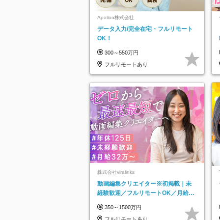
Apollon株式会社
データ入力/完全在宅・フルリモート
OK！
300～550万円
フルリモートあり
株式会社viralinks
動画編集クリエイター※初掲載｜未
経験歓迎／フルリモートOK／月給32
万＋賞与
350～1500万円
フルリモートあり