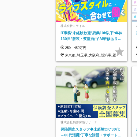
株式会社ミライル
IT事務*未経験歓迎*残業10h以下*年休
130日*服装・髪型自由*AI研修あり*
住宅手当あり*転勤なし
250～450万円
東京都_埼玉県_大阪府_新潟県_福岡
県
株式会社損害保険リサーチ
保険調査スタッフ◆未経験OK*30代
～60代活躍*丁寧な講習・サポートあ