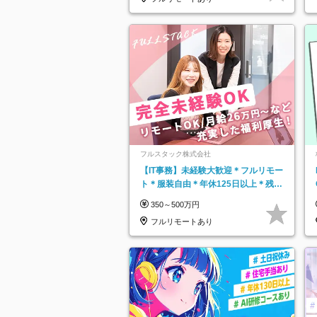
フルスタック株式会社
【IT事務】未経験大歓迎＊フルリモー
ト＊服装自由＊年休125日以上＊残業
なし＊月給26万円以上
350～500万円
フルリモートあり