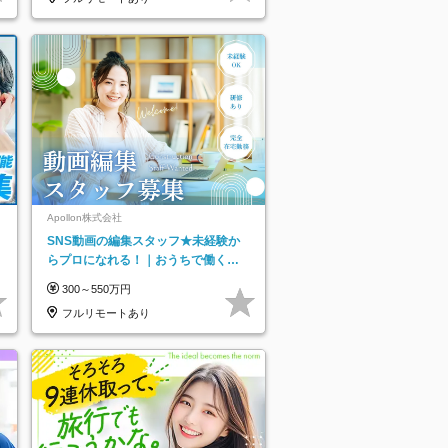
ネ
Apollon株式会社
SNS動画の編集スタッフ★未経験か
らプロになれる！｜おうちで働くフ
ルリモート｜残業ゼロで18時退勤◎
300～550万円
フルリモートあり