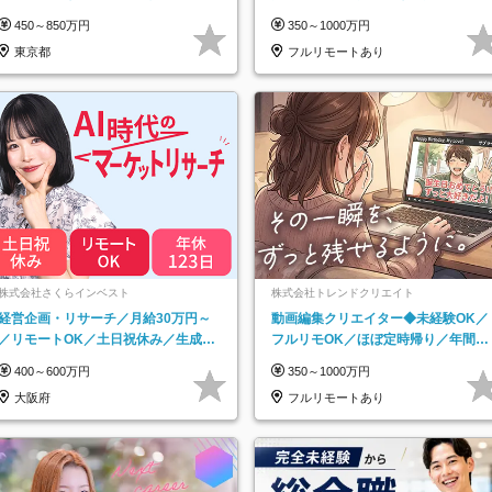
2回
125日／髪・服・ネイル自由／研修充
450～850万円
350～1000万円
実で安心
東京都
フルリモートあり
株式会社さくらインベスト
株式会社トレンドクリエイト
経営企画・リサーチ／月給30万円～
動画編集クリエイター◆未経験OK／
／リモートOK／土日祝休み／生成AI
フルリモOK／ほぼ定時帰り／年間休
を活用できる方歓迎
日125日／髪・服・ネイル自由／副業
400～600万円
350～1000万円
OK
大阪府
フルリモートあり