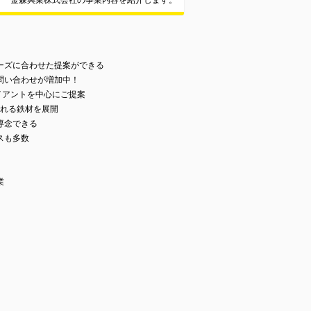
金森興業株式会社の事業内容を紹介します。
ーズに合わせた提案ができる
問い合わせが増加中！
イアントを中心にご提案
われる鉄材を展開
専念できる
スも多数
業