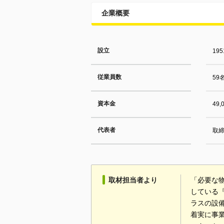
企業概要
設立
19
従業員数
59
資本金
49
代表者
取締
取材担当者より
「必要な
している
ラスの設
着実に事