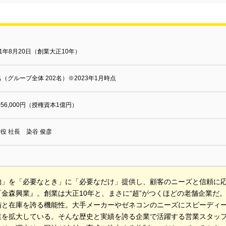
51年8月20日（創業大正10年）
名（グループ全体 202名）※2023年1月時点
,056,000円（授権資本1億円）
役 社長 染谷 俊彦
物」を「必要なとき」に「必要なだけ」提供し、顧客のニーズと信頼に
『金森興業』。創業は大正10年と、まさに“超”がつくほどの老舗企業だ
備と在庫を誇る機能性。大手メーカーやゼネコンのニーズにスピーディ
業を拡大している。そんな歴史と実績を誇る企業で活躍する営業スタッ