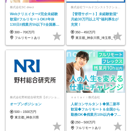
株式会社SC direct
株式会社ワールドコンストラクション 【東証一部】 (ワールドホールディングス・グループ)
Webクリエイター#完全未経験
【管理サポート】未経験歓迎*
歓迎#フルリモートOK#年休
月給30万円以上可*福利厚生が
130日#残業月5h以下#全国募集
充実！
#最大1年の研修
300～700万円
350～450万円
フルリモートあり
東京都_神奈川県_埼玉県_千葉県_大阪府…
株式会社野村総合研究所【ポジションマッチ登録】
ｎｏｔａｒｉ株式会社
オープンポジション
人材コンサルタント◆第二新卒
歓迎◆フルリモート＆全国から
500～1500万円
勤務OK◆残業月10h以内◆フレ
東京都_神奈川県
ックス制
250～500万円
フルリモートあり