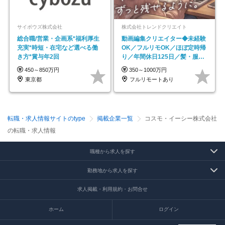
サイボウズ株式会社
株式会社トレンドクリエイト
総合職/営業・企画系*福利厚生
動画編集クリエイター◆未経験
充実*時短・在宅など選べる働
OK／フルリモOK／ほぼ定時帰
き方*賞与年2回
り／年間休日125日／髪・服・
ネイル自由／副業OK
450～850万円
350～1000万円
東京都
フルリモートあり
転職・求人情報サイトのtype
掲載企業一覧
コスモ・イーシー株式会社
の転職・求人情報
職種から求人を探す
勤務地から求人を探す
求人掲載・利用規約・お問合せ
ホーム
ログイン