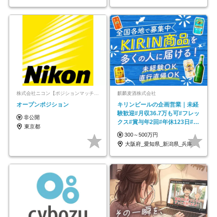
株式会社ニコン【ポジションマッチ登録】
麒麟麦酒株式会社
オープンポジション
キリンビールの企画営業｜未経
験歓迎#月収36.7万も可#フレッ
非公開
クス#賞与年2回#年休123日#完
東京都
全週休2日制
300～500万円
大阪府_愛知県_新潟県_兵庫県_福岡県