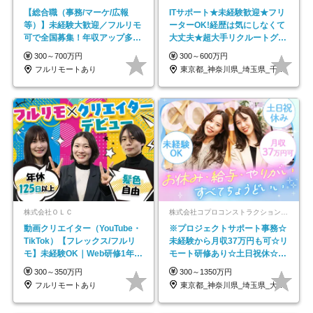
【総合職（事務/マーケ/広報
ITサポート★未経験歓迎★フリ
等）】未経験大歓迎／フルリモ
ーターOK!経歴は気にしなくて
可で全国募集！年収アップ多数
大丈夫★超大手リクルートグル
★年休最大130日★
ープの正社員/sg
300～700万円
300～600万円
フルリモートあり
東京都_神奈川県_埼玉県_千葉県_大阪府…
株式会社ＯＬＣ
株式会社コプロコンストラクション【東証プライム上場コプロ・ホールディングス子会社】
動画クリエイター（YouTube・
※プロジェクトサポート事務☆
TikTok）【フレックス/フルリ
未経験から月収37万円も可☆リ
モ】未経験OK｜Web研修1年間
モート研修あり☆土日祝休☆20
｜副業OK
代～30代活躍/b
300～350万円
300～1350万円
フルリモートあり
東京都_神奈川県_埼玉県_大阪府_愛知県…