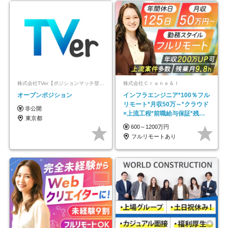
株式会社TVer【ポジションマッチ登録】
株式会社Ｃｒａｎｅ＆Ｉ
オープンポジション
インフラエンジニア*100％フル
リモート*月収50万～*クラウド
非公開
×上流工程*前職給与保証*残業
東京都
月9.8h
600～1200万円
フルリモートあり