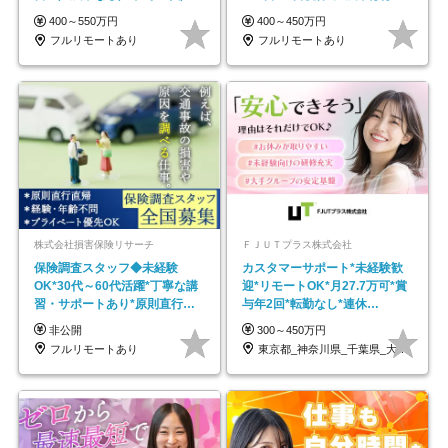
モートOK
し*育児中社員8割以上
400～550万円
400～450万円
フルリモートあり
フルリモートあり
株式会社損害保険リサーチ
ＦＪＵＴプラス株式会社
保険調査スタッフ◆未経験
カスタマーサポート*未経験歓
OK*30代～60代活躍*丁寧な講
迎*リモートOK*月27.7万可*賞
習・サポートあり*原則直行直
与年2回*転勤なし*連休
帰／全国募集・業務委託
OK/ZE010232
非公開
300～450万円
フルリモートあり
東京都_神奈川県_千葉県_大阪府_愛知県…