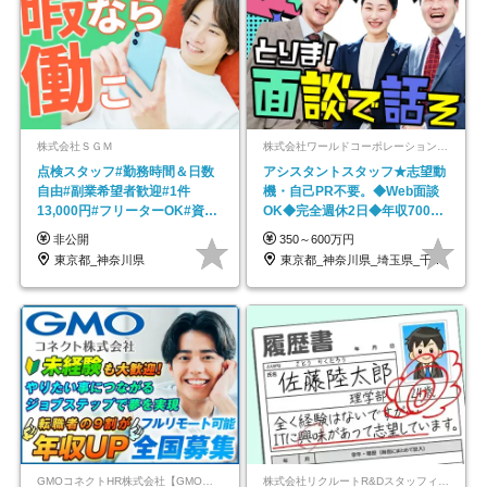
株式会社ＳＧＭ
株式会社ワールドコーポレーション 採用事業部【上場グループ】
点検スタッフ#勤務時間＆日数
アシスタントスタッフ★志望動
自由#副業希望者歓迎#1件
機・自己PR不要。◆Web面談
13,000円#フリーターOK#資格
OK◆完全週休2日◆年収700万
スキル不要
円可/p13
非公開
350～600万円
東京都_神奈川県
東京都_神奈川県_埼玉県_千葉県_大阪府…
GMOコネクトHR株式会社【GMOインターネットグループ】
株式会社リクルートR&Dスタッフィング【リクルートグループ】