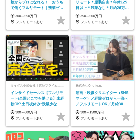
験からプロになれる！｜おうち
リモート＊服装自由＊年休125
で働くフルリモート｜残業ゼロ
日以上＊残業なし＊月給26万円
で18時退勤◎
以上
300～550万円
350～500万円
フルリモートあり
フルリモートあり
ミイダス株式会社【東証プライム上場パーソルグループ】
株式会社One feat.
インサイドセールス【フルリモ
動画・映像クリエイター（SNS
ート/全国どこでも働ける】未経
マーケ）／経験ゼロから一流へ
験OK*土日祝休み*残業少なめ*
／フルリモートOK／月給30万
在宅勤務手当あり
円～／年休130日以上
300～600万円
300～1500万円
フルリモートあり
フルリモートあり