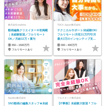
株式会社viralinks
TDCX Japan株式会社
動画編集クリエイター※初掲載
テクニカルサポート/未経験OK/
｜未経験歓迎／フルリモート
フルリモート/月収31万円可/月
OK／月給32万＋賞与
最大3万のインセンティブ支給/
平均年齢33歳
350～1500万円
300～400万円
フルリモートあり
フルリモートあり
Apollon株式会社
フルスタック株式会社
SNS動画の編集スタッフ★未経
【IT事務】未経験大歓迎＊フル