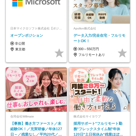
日本マイクロソフト株式会社【ポジションマッチ登録】
Apollon株式会社
オープンポジション
データ入力/完全在宅・フルリモ
ートOK！
非公開
300～550万円
東京都
フルリモートあり
合同会社Willmate
株式会社サイヨウブ
【事務】働き方ファースト／未
採用サポート*フルリモート勤
経験OK！／充実研修／年休127
務*フレックスタイム制*年休
日～／残業なし／平均20代／リ
120日*土日祝休み*残業ほぼな