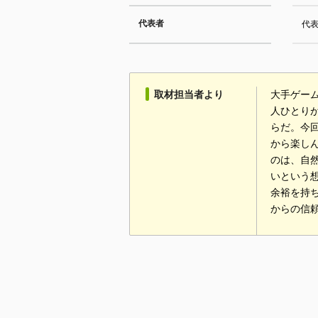
代表者
代表
取材担当者より
大手ゲー
人ひとり
らだ。今
から楽し
のは、自
いという
余裕を持
からの信