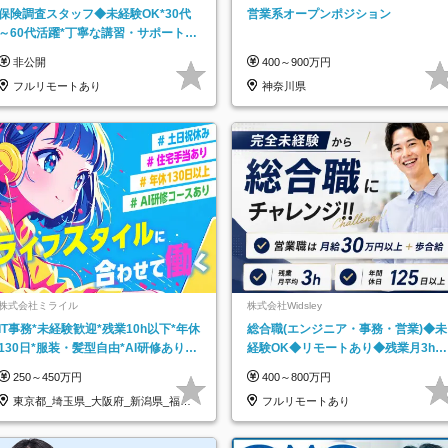
保険調査スタッフ◆未経験OK*30代
営業系オープンポジション
～60代活躍*丁寧な講習・サポートあ
り*原則直行直帰／全国募集・業務委
非公開
400～900万円
託
フルリモートあり
神奈川県
株式会社ミライル
株式会社Widsley
IT事務*未経験歓迎*残業10h以下*年休
総合職(エンジニア・事務・営業)◆未
130日*服装・髪型自由*AI研修あり*
経験OK◆リモートあり◆残業月3h◆
住宅手当あり*転勤なし
服装髪型自由
250～450万円
400～800万円
東京都_埼玉県_大阪府_新潟県_福岡
フルリモートあり
県