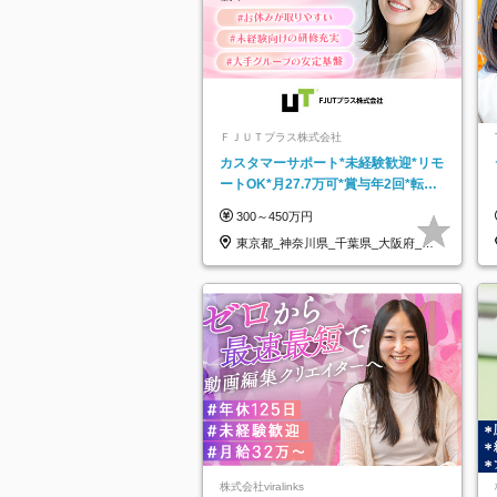
ＦＪＵＴプラス株式会社
カスタマーサポート*未経験歓迎*リモ
ートOK*月27.7万可*賞与年2回*転勤
なし*連休OK/ZE010232
300～450万円
東京都_神奈川県_千葉県_大阪府_愛
知県…
株式会社viralinks