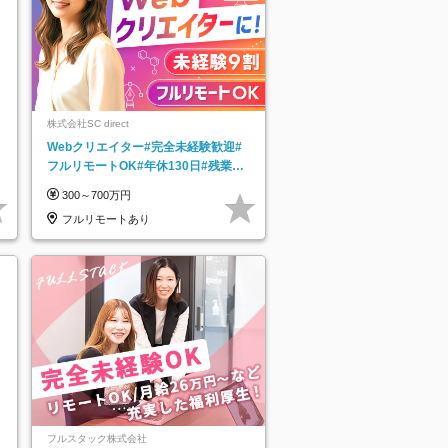
株式会社SC direct
Webクリエイター#完全未経験歓迎#
フルリモートOK#年休130日#残業月
5h以下#全国募集#最大1年の研修
300～700万円
フルリモートあり
フルスタック株式会社