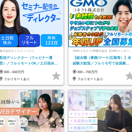
株式会社さくらインベスト
GMOコネクトHR株式会社【GMOインター
ットグループ】
配信ディレクター（ウェビナー運
【総合職（事務/マーケ/広報等）】未
営）／フルリモートOK／土日祝休み
経験大歓迎／フルリモ可で全国募
／年休123日／年収600万円可
集！年収アップ多数★年休最大130日
400～600万円
300～700万円
★
フルリモートあり
フルリモートあり