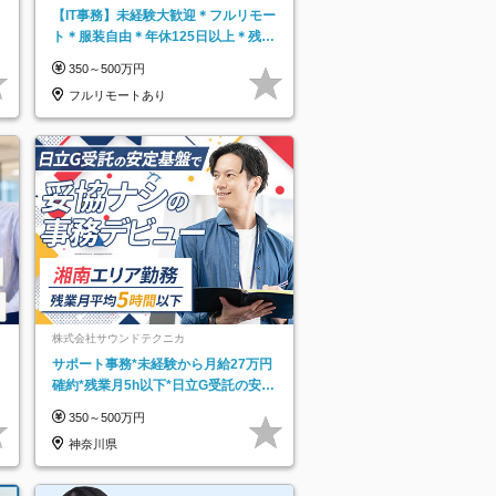
【IT事務】未経験大歓迎＊フルリモー
ト＊服装自由＊年休125日以上＊残業
なし＊月給26万円以上
350～500万円
フルリモートあり
株式会社サウンドテクニカ
サポート事務*未経験から月給27万円
確約*残業月5h以下*日立G受託の安定
基盤*湘南エリア勤務
350～500万円
神奈川県