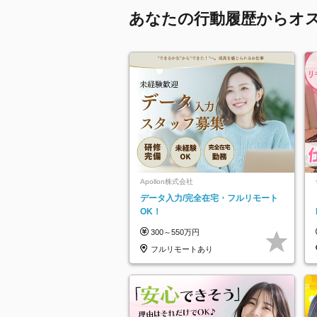
あなたの行動履歴からオ
Apollon株式会社
データ入力/完全在宅・フルリモート
OK！
300～550万円
フルリモートあり