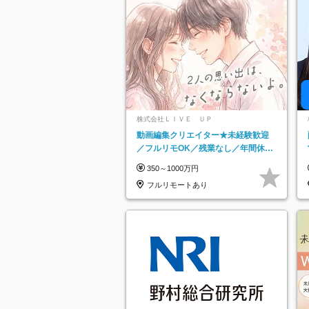
株式会社ＬＩＶＥ ＵＰ
動画編集クリエイター★未経験歓迎
／フルリモOK／残業なし／年間休日
125日／髪・服・ネイル自由／研修充
350～1000万円
実で安心
フルリモートあり