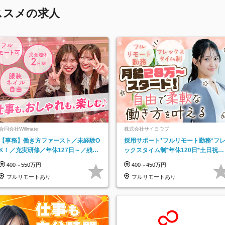
ススメの求人
合同会社Willmate
株式会社サイヨウブ
【事務】働き方ファースト／未経験O
採用サポート*フルリモート勤務*フ
K！／充実研修／年休127日～／残業
ックスタイム制*年休120日*土日祝休
なし／平均20代／リモートOK
み*残業ほぼなし*育児中社員8割以上
400～550万円
400～450万円
フルリモートあり
フルリモートあり