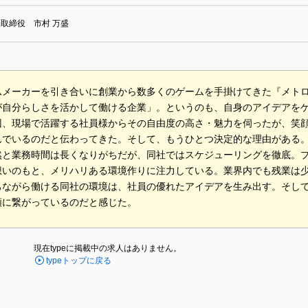
取締役 市村 万盛
ムメーカーを引き合いに創業から数多くのゲームを手掛けてきた『メト
が自分らしさを活かして働ける企業」。というのも、自身のアイデアを
回、現場で活躍する社員様からその自由度の高さ・魅力を伺ったが、笑
んでいるのだと伝わってきた。そして、もうひとつ決定的な理由がある
然と業務時間は長くなりがちだが、同社ではスケジューリングを徹底。
想いのもと、メリハリある環境作りに注力している。業界内でも残業は
ちながら働ける同社の環境は、社員の優れたアイデアを生み出す。そし
頼に繋がっているのだと感じた。
現在typeに掲載中の求人はありません。
typeトップに戻る