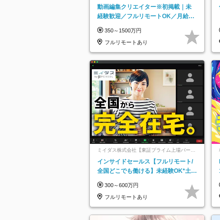
動画編集クリエイター※初掲載｜未
経験歓迎／フルリモートOK／月給32
万＋賞与
350～1500万円
フルリモートあり
ミイダス株式会社【東証プライム上場パーソ
ルグループ】
インサイドセールス【フルリモート/
全国どこでも働ける】未経験OK*土日
祝休み*残業少なめ*在宅勤務手当あり
300～600万円
フルリモートあり