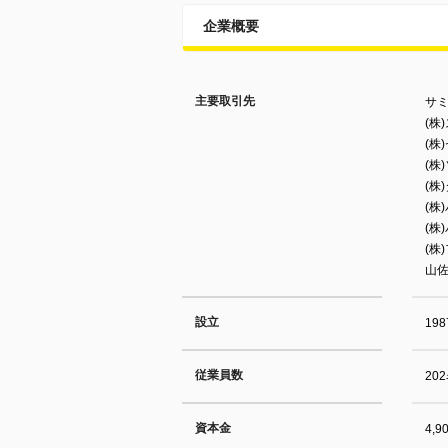
企業概要
主要取引先
サミ
(株
(株
(株
(株
(株
(株
(株
山佐
設立
19
従業員数
20
資本金
4,