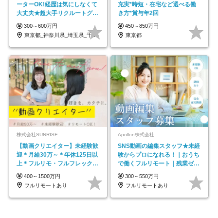
ーターOK!経歴は気にしなくて
充実*時短・在宅など選べる働
大丈夫★超大手リクルートグル
き方*賞与年2回
ープの正社員/sg
300～600万円
450～850万円
東京都_神奈川県_埼玉県_千葉県_大阪府…
東京都
株式会社SUNRISE
Apollon株式会社
【動画クリエイター】未経験歓
SNS動画の編集スタッフ★未経
迎＊月給30万～＊年休125日以
験からプロになれる！｜おうち
上＊フルリモ・フルフレックス
で働くフルリモート｜残業ゼロ
◆10名の採用が決定◆
で18時退勤◎
400～1500万円
300～550万円
フルリモートあり
フルリモートあり