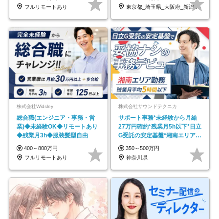
フルリモートあり
東京都_埼玉県_大阪府_新潟県_福岡県
株式会社Widsley
株式会社サウンドテクニカ
総合職(エンジニア・事務・営
サポート事務*未経験から月給
業)◆未経験OK◆リモートあり
27万円確約*残業月5h以下*日立
◆残業月3h◆服装髪型自由
G受託の安定基盤*湘南エリア勤
務
400～800万円
350～500万円
フルリモートあり
神奈川県