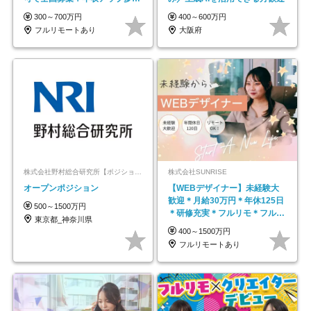
★年休最大130日★
300～700万円
400～600万円
フルリモートあり
大阪府
株式会社野村総合研究所【ポジションマッチ登録】
株式会社SUNRISE
オープンポジション
【WEBデザイナー】未経験大
歓迎＊月給30万円＊年休125日
500～1500万円
＊研修充実＊フルリモ＊フルフ
東京都_神奈川県
レックス＊
400～1500万円
フルリモートあり