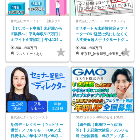
株式会社エスアイイー 【東京プロマーケット上場】
株式会社リクルートR&Dスタッフィング【リクルートグループ】
【ITサポート事務】未経験から
ITサポート★未経験歓迎★フリ
IT業界へ｜平均年収517万円｜
ーターOK!経歴は気にしなくて
ホワイト企業認定｜年休134日
大丈夫★超大手リクルートグル
｜リモートOK
ープの正社員/sg
300～500万円
300～600万円
フルリモートあり
東京都_神奈川県_埼玉県_千葉県_大阪府…
株式会社さくらインベスト
GMOコネクトHR株式会社【GMOインターネットグループ】
配信ディレクター（ウェビナー
【総合職（事務/マーケ/広報
運営）／フルリモートOK／土
等）】未経験大歓迎／フルリモ
日祝休み／年休123日／年収
可で全国募集！年収アップ多数