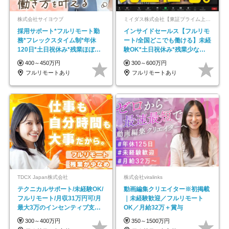
株式会社サイヨウブ
ミイダス株式会社【東証プライム上場パーソルグループ】
採用サポート*フルリモート勤
インサイドセールス【フルリモ
務*フレックスタイム制*年休
ート/全国どこでも働ける】未経
120日*土日祝休み*残業ほぼな
験OK*土日祝休み*残業少なめ*
し*育児中社員8割以上
在宅勤務手当あり
400～450万円
300～600万円
フルリモートあり
フルリモートあり
TDCX Japan株式会社
株式会社viralinks
テクニカルサポート/未経験OK/
動画編集クリエイター※初掲載
フルリモート/月収31万円可/月
｜未経験歓迎／フルリモート
最大3万のインセンティブ支給/
OK／月給32万＋賞与
平均年齢33歳
300～400万円
350～1500万円