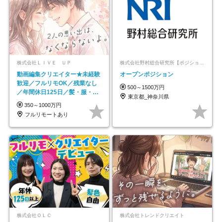
株式会社ＬＩＶＥ ＵＰ
株式会社野村総合研究所【ポジションマッチ登録】
動画編集クリエイター★未経験
オープンポジション
歓迎／フルリモOK／残業なし
500～1500万円
／年間休日125日／髪・服・ネ
東京都_神奈川県
イル自由／研修充実で安心
350～1000万円
フルリモートあり
株式会社ＯＬＣ
株式会社トレンドクリエイト