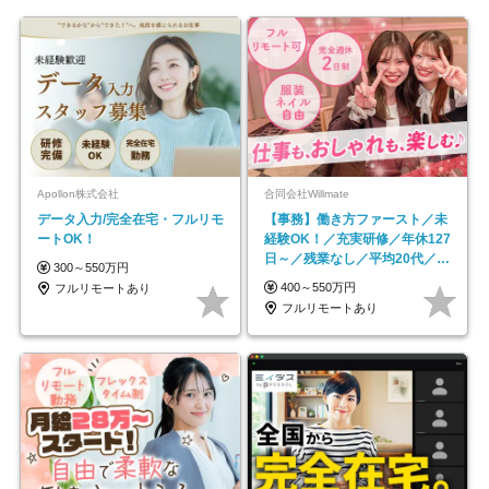
Apollon株式会社
合同会社Willmate
データ入力/完全在宅・フルリモ
【事務】働き方ファースト／未
ートOK！
経験OK！／充実研修／年休127
日～／残業なし／平均20代／リ
300～550万円
モートOK
400～550万円
フルリモートあり
フルリモートあり