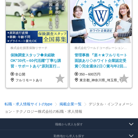
株式会社損害保険リサーチ
株式会社ワールドコーポレーション 採用事業部【上場グループ】
保険調査スタッフ◆未経験
管理事務 『楽々★フルリモート
OK*30代～60代活躍*丁寧な講
面談あり◇ホワイト企業認定受
習・サポートあり*原則直行直
賞◇完全週休2日◇賞与年2回
帰／全国募集・業務委託
/p13
非公開
350～600万円
フルリモートあり
東京都_神奈川県_埼玉県_千葉県_大阪府…
転職・求人情報サイトのtype
掲載企業一覧
デジタル・インフォメーシ
ョン・テクノロジー株式会社の転職・求人情報
職種から求人を探す
勤務地から求人を探す