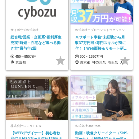
サイボウズ株式会社
株式会社コプロコンストラクション【東証プライム上場コプロ・ホールディングス子会社】
総合職/営業・企画系*福利厚生
※サポート事務*未経験から月
充実*時短・在宅など選べる働
収37万円可♪専門スキルが身に
き方*賞与年2回
付く！Web面接＆リモート研修
も充実♪/a
450～850万円
300～1350万円
東京都
東京都_神奈川県_埼玉県_大阪府_愛知県…
株式会社ＧＥＮＴＥＮ
株式会社One feat.
【WEBデザイナー】初⼼者歓
動画・映像クリエイター（SNS
迎◎⽉給30万〜＊年休125⽇＊
マーケ）／経験ゼロから一流へ