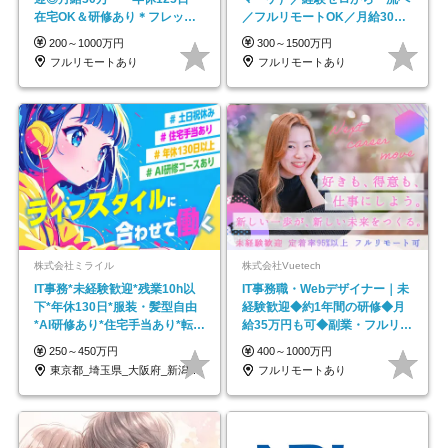
在宅OK＆研修あり＊フレック
／フルリモートOK／月給30万
ス
円～／年休130日以上
200～1000万円
300～1500万円
フルリモートあり
フルリモートあり
株式会社ミライル
株式会社Vuetech
IT事務*未経験歓迎*残業10h以
IT事務職・Webデザイナー｜未
下*年休130日*服装・髪型自由
経験歓迎◆約1年間の研修◆月
*AI研修あり*住宅手当あり*転勤
給35万円も可◆副業・フルリモ
なし
ート可◆年休126日
250～450万円
400～1000万円
東京都_埼玉県_大阪府_新潟県_福岡県
フルリモートあり