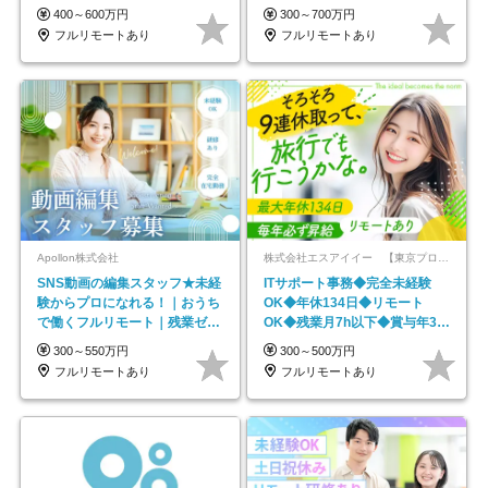
600万円可
★年休最大130日★
400～600万円
300～700万円
フルリモートあり
フルリモートあり
Apollon株式会社
株式会社エスアイイー 【東京プロマーケット上場】
SNS動画の編集スタッフ★未経
ITサポート事務◆完全未経験
験からプロになれる！｜おうち
OK◆年休134日◆リモート
で働くフルリモート｜残業ゼロ
OK◆残業月7h以下◆賞与年3回
で18時退勤◎
◆5年目まで必ず昇給
300～550万円
300～500万円
フルリモートあり
フルリモートあり