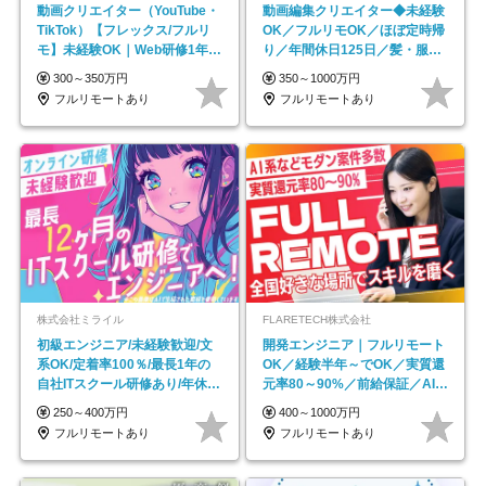
動画クリエイター（YouTube・
動画編集クリエイター◆未経験
TikTok）【フレックス/フルリ
OK／フルリモOK／ほぼ定時帰
モ】未経験OK｜Web研修1年間
り／年間休日125日／髪・服・
｜副業OK
ネイル自由／副業OK
300～350万円
350～1000万円
フルリモートあり
フルリモートあり
株式会社ミライル
FLARETECH株式会社
初級エンジニア/未経験歓迎/文
開発エンジニア｜フルリモート
系OK/定着率100％/最長1年の
OK／経験半年～でOK／実質還
自社ITスクール研修あり/年休
元率80～90%／前給保証／AI系
130日
など最先端案件多数
250～400万円
400～1000万円
フルリモートあり
フルリモートあり