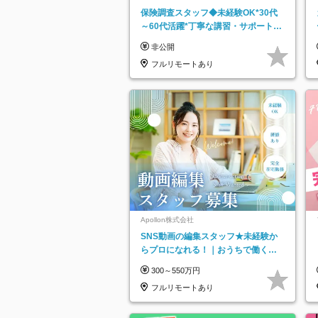
保険調査スタッフ◆未経験OK*30代
～60代活躍*丁寧な講習・サポートあ
り*原則直行直帰／全国募集・業務委
非公開
託
フルリモートあり
Apollon株式会社
SNS動画の編集スタッフ★未経験か
らプロになれる！｜おうちで働くフ
ルリモート｜残業ゼロで18時退勤◎
300～550万円
フルリモートあり