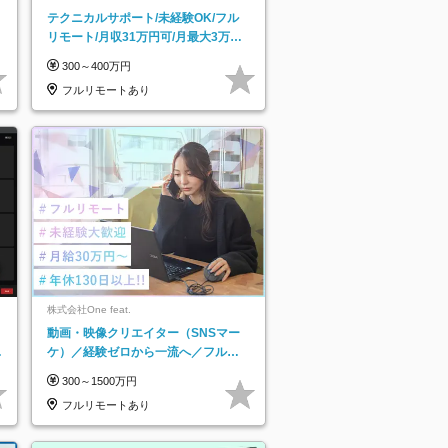
テクニカルサポート/未経験OK/フル
リモート/月収31万円可/月最大3万の
インセンティブ支給/平均年齢33歳
300～400万円
フルリモートあり
株式会社One feat.
動画・映像クリエイター（SNSマー
日
ケ）／経験ゼロから一流へ／フルリ
り
モートOK／月給30万円～／年休130
300～1500万円
日以上
フルリモートあり