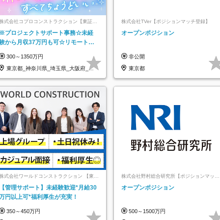
株式会社コプロコンストラクション【東証プ
株式会社TVer【ポジションマッチ登録】
ライム上場コプロ・ホールディングス子会
※プロジェクトサポート事務☆未経
オープンポジション
社】
験から月収37万円も可☆リモート研
修あり☆土日祝休☆20代～30代活躍/
300～1350万円
非公開
b
東京都_神奈川県_埼玉県_大阪府_愛
東京都
知県…
株式会社ワールドコンストラクション 【東証
株式会社野村総合研究所【ポジションマッチ
一部】 (ワールドホールディングス・グルー
登録】
【管理サポート】未経験歓迎*月給30
オープンポジション
プ)
万円以上可*福利厚生が充実！
350～450万円
500～1500万円