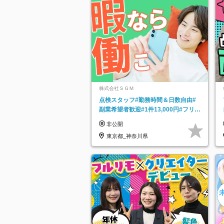
株式会社ＳＧＭ
点検スタッフ#勤務時間＆日数自由#
副業希望者歓迎#1件13,000円#フリー
ターOK#資格スキル不要
非公開
東京都_神奈川県