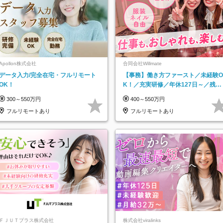
Apollon株式会社
合同会社Willmate
データ入力/完全在宅・フルリモート
【事務】働き方ファースト／未経験O
OK！
K！／充実研修／年休127日～／残業
なし／平均20代／リモートOK
300～550万円
400～550万円
フルリモートあり
フルリモートあり
ＦＪＵＴプラス株式会社
株式会社viralinks