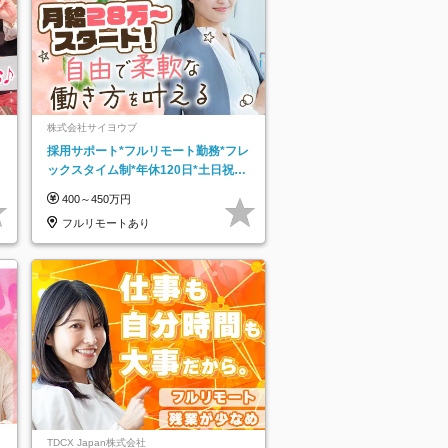
株式会社サイヨウブ
採用サポート*フルリモート勤務*フレ
ックスタイム制*年休120日*土日祝休
み*残業ほぼなし*育児中社員8割以上
400～450万円
フルリモートあり
TDCX Japan株式会社