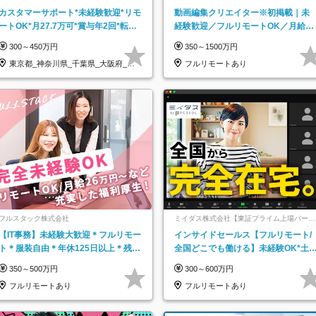
カスタマーサポート*未経験歓迎*リモ
動画編集クリエイター※初掲載｜未
ートOK*月27.7万可*賞与年2回*転勤
経験歓迎／フルリモートOK／月給32
なし*連休OK/ZE010232
万＋賞与
300～450万円
350～1500万円
東京都_神奈川県_千葉県_大阪府_愛
フルリモートあり
知県…
フルスタック株式会社
ミイダス株式会社【東証プライム上場パーソ
ルグループ】
【IT事務】未経験大歓迎＊フルリモー
インサイドセールス【フルリモート/
ト＊服装自由＊年休125日以上＊残業
全国どこでも働ける】未経験OK*土
なし＊月給26万円以上
祝休み*残業少なめ*在宅勤務手当あ
350～500万円
300～600万円
フルリモートあり
フルリモートあり