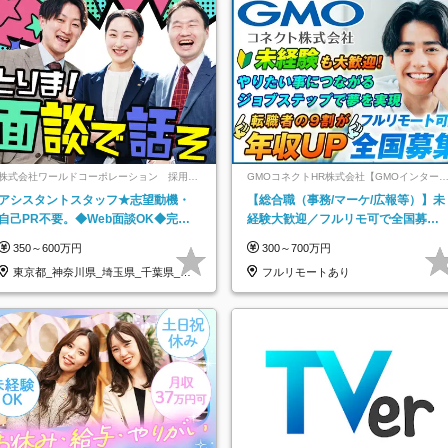
株式会社ワールドコーポレーション 採用事
GMOコネクトHR株式会社【GMOインター
業部【上場グループ】
ットグループ】
アシスタントスタッフ★志望動機・
【総合職（事務/マーケ/広報等）】未
自己PR不要。◆Web面談OK◆完全
経験大歓迎／フルリモ可で全国募
週休2日◆年収700万円可/p13
集！年収アップ多数★年休最大130日
350～600万円
300～700万円
★
東京都_神奈川県_埼玉県_千葉県_大
フルリモートあり
阪府…