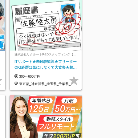
ネ
株式会社リクルートR&Dスタッフィング【リ
クルートグループ】
ITサポート★未経験歓迎★フリーター
OK!経歴は気にしなくて大丈夫★超大
手リクルートグループの正社員/sg
300～600万円
東京都_神奈川県_埼玉県_千葉県_大
阪府…