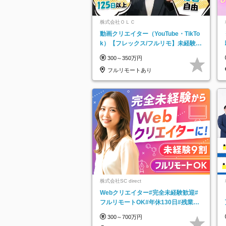
株式会社ＯＬＣ
動画クリエイター（YouTube・TikTo
k）【フレックス/フルリモ】未経験O
K｜Web研修1年間｜副業OK
300～350万円
フルリモートあり
株式会社SC direct
Webクリエイター#完全未経験歓迎#
フルリモートOK#年休130日#残業月
5h以下#全国募集#最大1年の研修
300～700万円