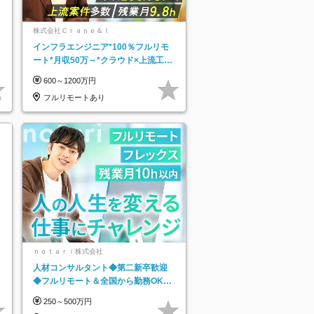
株式会社Ｃｒａｎｅ＆Ｉ
インフラエンジニア*100％フルリモ
ート*月収50万～*クラウド×上流工程
*前職給与保証*残業月9.8h
600～1200万円
フルリモートあり
ｎｏｔａｒｉ株式会社
人材コンサルタント◆第二新卒歓迎
◆フルリモート＆全国から勤務OK◆
残業月10h以内◆フレックス制
250～500万円