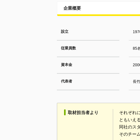
企業概要
設立
19
従業員数
85
資本金
20
代表者
長竹
取材担当者より
それぞれ
ともいえ
同社のス
そのチー