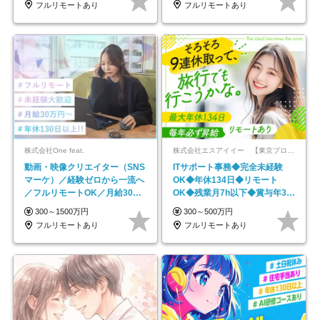
フルリモートあり
フルリモートあり
株式会社One feat.
株式会社エスアイイー 【東京プロマーケット上場】
動画・映像クリエイター（SNS
ITサポート事務◆完全未経験
マーケ）／経験ゼロから一流へ
OK◆年休134日◆リモート
／フルリモートOK／月給30万
OK◆残業月7h以下◆賞与年3回
円～／年休130日以上
◆5年目まで必ず昇給
300～1500万円
300～500万円
フルリモートあり
フルリモートあり