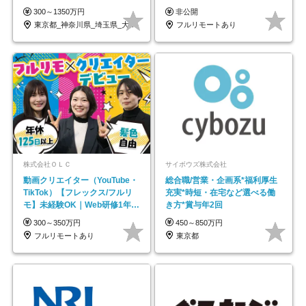
も充実♪/a
帰／全国募集・業務委託
300～1350万円
非公開
東京都_神奈川県_埼玉県_大阪府_愛知県…
フルリモートあり
株式会社ＯＬＣ
サイボウズ株式会社
動画クリエイター（YouTube・
総合職/営業・企画系*福利厚生
TikTok）【フレックス/フルリ
充実*時短・在宅など選べる働
モ】未経験OK｜Web研修1年間
き方*賞与年2回
｜副業OK
300～350万円
450～850万円
フルリモートあり
東京都