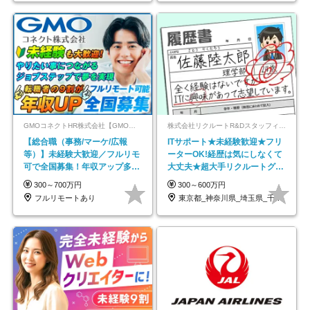
GMOコネクトHR株式会社【GMOインターネットグループ】
株式会社リクルートR&Dスタッフィング【リクルートグループ】
【総合職（事務/マーケ/広報
ITサポート★未経験歓迎★フリ
等）】未経験大歓迎／フルリモ
ーターOK!経歴は気にしなくて
可で全国募集！年収アップ多数
大丈夫★超大手リクルートグル
★年休最大130日★
ープの正社員/sg
300～700万円
300～600万円
フルリモートあり
東京都_神奈川県_埼玉県_千葉県_大阪府…