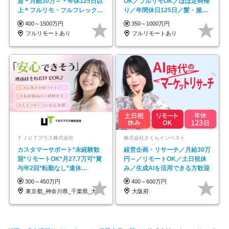
迎＊月給30万～＊年休125日以
OK／フルリモOK／ほぼ定時帰
上＊フルリモ・フルフレックス
り／年間休日125日／髪・服・
◆10名の採用が決定◆
ネイル自由／副業OK
400～1500万円
350～1000万円
フルリモートあり
フルリモートあり
ＦＪＵＴプラス株式会社
株式会社さくらインベスト
カスタマーサポート*未経験歓
経営企画・リサーチ／月給30万
迎*リモートOK*月27.7万可*賞
円～／リモートOK／土日祝休
与年2回*転勤なし*連休
み／生成AIを活用できる方歓迎
OK/ZE010232
300～450万円
400～600万円
東京都_神奈川県_千葉県_大阪府_愛知県…
大阪府