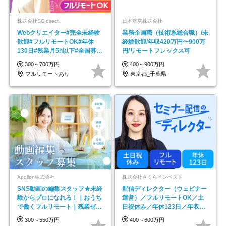
株式会社SC direct
日本航空株式会社
Webクリエイター#完全未経験
業務企画職（技術系総合職）/未
歓迎#フルリモートOK#年休
経験歓迎/年収420万円〜900万
130日#残業月5h以下#全国募集
円/リモートフレックス可
#最大1年の研修
300～700万円
400～900万円
フルリモートあり
東京都_千葉県
Apollon株式会社
株式会社さくらインベスト
SNS動画の編集スタッフ★未経
配信ディレクター（ウェビナー
験からプロになれる！｜おうち
運営）／フルリモートOK／土
で働くフルリモート｜残業ゼロ
日祝休み／年休123日／年収
で18時退勤◎
600万円可
300～550万円
400～600万円