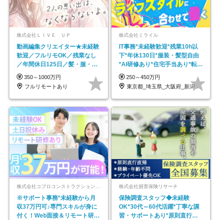
株式会社ＬＩＶＥ ＵＰ
株式会社ミライル
動画編集クリエイター★未経験
IT事務*未経験歓迎*残業10h以
歓迎／フルリモOK／残業なし
下*年休130日*服装・髪型自由
／年間休日125日／髪・服・ネ
*AI研修あり*住宅手当あり*転勤
イル自由／研修充実で安心
なし
350～1000万円
250～450万円
フルリモートあり
東京都_埼玉県_大阪府_新潟県_福岡県
株式会社コプロコンストラクション【東証プライム上場コプロ・ホールディングス子会社】
株式会社損害保険リサーチ
※サポート事務*未経験から月
保険調査スタッフ◆未経験
収37万円可♪専門スキルが身に
OK*30代～60代活躍*丁寧な講
付く！Web面接＆リモート研修
習・サポートあり*原則直行直