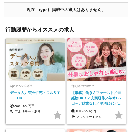
現在、typeに掲載中の求人はありません。
行動履歴からオススメの求人
Apollon株式会社
合同会社Willmate
データ入力/完全在宅・フルリモ
【事務】働き方ファースト／未
ートOK！
経験OK！／充実研修／年休127
日～／残業なし／平均20代／リ
300～550万円
モートOK
400～550万円
フルリモートあり
フルリモートあり