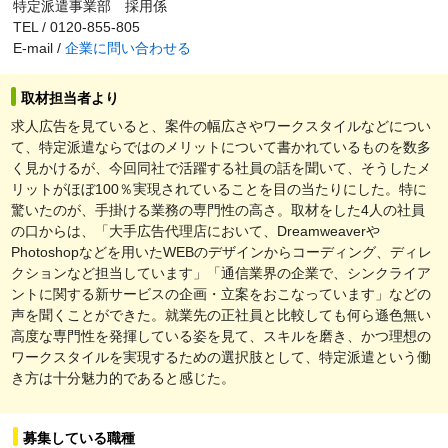
特定派遣事業部 採用係
TEL / 0120-855-805
E-mail /
企業に問い合わせる
取材担当者より
求人広告を見ていると、案件の幅広さやワークスタイルなどについ
て、特定派遣ならではのメリットについて書かれているものを数多
く見かけるが、今回同社で活躍する社員の話を聞いて、そうしたメ
リットがほぼ100％実現されていることを目の当たりにした。特に
驚いたのが、手掛ける業務の専門性の高さ。取材をした4人の社員
の口からは、「大手広告代理店において、Dreamweaverや
Photoshopなどを用いたWEBのデザインからコーディング、ディレ
クションなど担当しています」「通信業界の企業で、シンクライア
ントに関する新サービスの企画・立案をおこなっています」などの
声を聞くことができた。就業先の正社員と比較しても何ら遜色無い
高度な専門性を発揮している姿を見て、スキルを磨き、かつ理想の
ワークスタイルを実現するための選択肢として、特定派遣という働
き方は十分魅力的であると感じた。
募集している職種