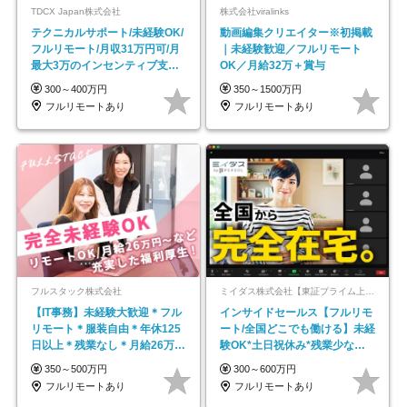
TDCX Japan株式会社
株式会社viralinks
テクニカルサポート/未経験OK/
動画編集クリエイター※初掲載
フルリモート/月収31万円可/月
｜未経験歓迎／フルリモート
最大3万のインセンティブ支給/
OK／月給32万＋賞与
平均年齢33歳
300～400万円
350～1500万円
フルリモートあり
フルリモートあり
フルスタック株式会社
ミイダス株式会社【東証プライム上場パーソルグループ】
【IT事務】未経験大歓迎＊フル
インサイドセールス【フルリモ
リモート＊服装自由＊年休125
ート/全国どこでも働ける】未経
日以上＊残業なし＊月給26万円
験OK*土日祝休み*残業少なめ*
以上
在宅勤務手当あり
350～500万円
300～600万円
フルリモートあり
フルリモートあり