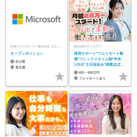
日本マイクロソフト株式会社【ポジションマッチ登録】
株式会社サイヨウブ
オープンポジション
採用サポート*フルリモート勤
務*フレックスタイム制*年休
非公開
120日*土日祝休み*残業ほぼな
東京都
し*育児中社員8割以上
400～450万円
フルリモートあり