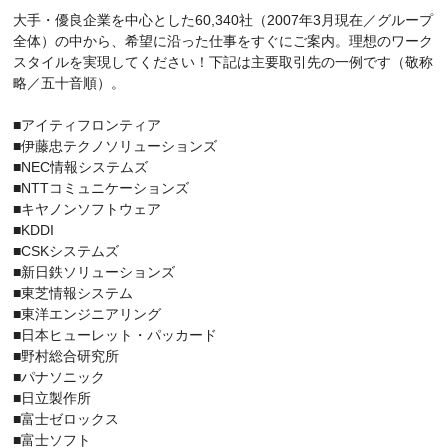
大手・優良企業を中心とした60,340社（2007年3月現在／グループ
全体）の中から、希望に沿った仕事をすぐにご案内。理想のワーク
スタイルを実現してください！下記は主要取引先の一例です（敬称
略／五十音順）。
■アイティフロンティア
■伊藤忠テクノソリューションズ
■NEC情報システムズ
■NTTコミュニケーションズ
■キヤノンソフトウェア
■KDDI
■CSKシステムズ
■新日鉄ソリューションズ
■東芝情報システム
■東洋エンジニアリング
■日本ヒューレット・パッカード
■野村総合研究所
■パナソニック
■日立製作所
■富士ゼロックス
■富士ソフト