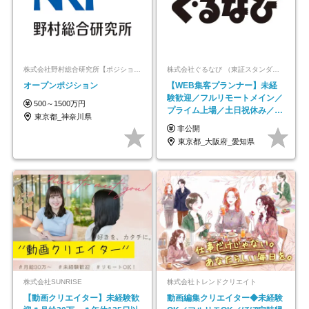
株式会社野村総合研究所【ポジションマッチ登録】
株式会社ぐるなび （東証スタンダード上場）
オープンポジション
【WEB集客プランナー】未経
験歓迎／フルリモートメイン／
500～1500万円
プライム上場／土日祝休み／東
東京都_神奈川県
京・大阪・名古屋
非公開
東京都_大阪府_愛知県
株式会社SUNRISE
株式会社トレンドクリエイト
【動画クリエイター】未経験歓
動画編集クリエイター◆未経験