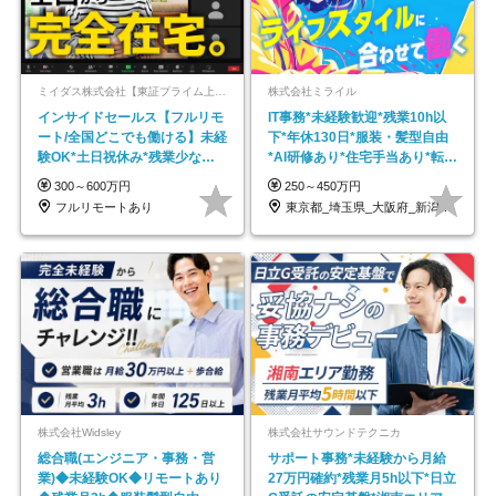
ミイダス株式会社【東証プライム上場パーソルグループ】
株式会社ミライル
インサイドセールス【フルリモ
IT事務*未経験歓迎*残業10h以
ート/全国どこでも働ける】未経
下*年休130日*服装・髪型自由
験OK*土日祝休み*残業少なめ*
*AI研修あり*住宅手当あり*転勤
在宅勤務手当あり
なし
300～600万円
250～450万円
フルリモートあり
東京都_埼玉県_大阪府_新潟県_福岡県
株式会社Widsley
株式会社サウンドテクニカ
総合職(エンジニア・事務・営
サポート事務*未経験から月給
業)◆未経験OK◆リモートあり
27万円確約*残業月5h以下*日立