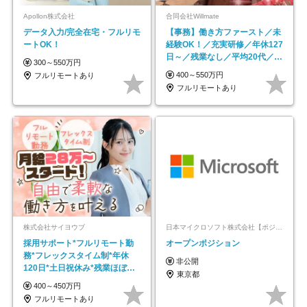
Apollon株式会社
合同会社Willmate
データ入力/完全在宅・フルリモ
【事務】働き方ファースト／未
ートOK！
経験OK！／充実研修／年休127
日～／残業なし／平均20代／リ
300～550万円
モートOK
400～550万円
フルリモートあり
フルリモートあり
株式会社サイヨウブ
日本マイクロソフト株式会社【ポジションマッチ登録】
採用サポート*フルリモート勤
オープンポジション
務*フレックスタイム制*年休
非公開
120日*土日祝休み*残業ほぼな
東京都
し*育児中社員8割以上
400～450万円
フルリモートあり