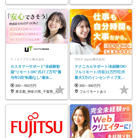
ＦＪＵＴプラス株式会社
TDCX Japan株式会社
カスタマーサポート*未経験歓
テクニカルサポート/未経験OK/
迎*リモートOK*月27.7万可*賞
フルリモート/月収31万円可/月
与年2回*転勤なし*連休
最大3万のインセンティブ支給/
OK/ZE010232
平均年齢33歳
300～450万円
300～400万円
東京都_神奈川県_千葉県_大阪府_愛知県…
フルリモートあり