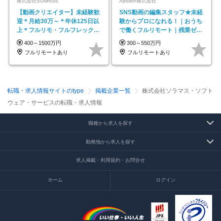
株式会社SUNRISE
Apollon株式会社
【動画クリエイター】未経験歓
SNS動画の編集スタッフ★未経
迎＊月給30万～＊年休125日以
験からプロになれる！｜おうち
上＊フルリモ・フルフレックス
で働くフルリモート｜残業ゼロ
◆10名の採用が決定◆
で18時退勤◎
400～1500万円
300～550万円
フルリモートあり
フルリモートあり
転職・求人情報サイトのtype
掲載企業一覧
株式会社ソラマス・ソフト
ウェア・サービスの転職・求人情報
職種から求人を探す
勤務地から求人を探す
求人掲載・利用規約・お問合せ
ホーム
ログイン