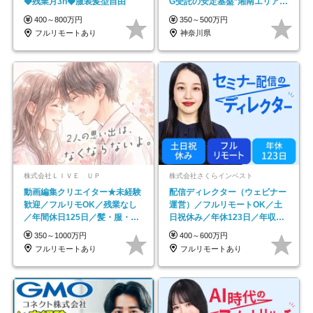
◆残業月3h◆服装髪型自由
G受託の安定基盤*湘南エリア勤
務
400～800万円
350～500万円
フルリモートあり
神奈川県
株式会社ＬＩＶＥ ＵＰ
株式会社さくらインベスト
動画編集クリエイター★未経験
配信ディレクター（ウェビナー
歓迎／フルリモOK／残業なし
運営）／フルリモートOK／土
／年間休日125日／髪・服・ネ
日祝休み／年休123日／年収
イル自由／研修充実で安心
600万円可
350～1000万円
400～600万円
フルリモートあり
フルリモートあり