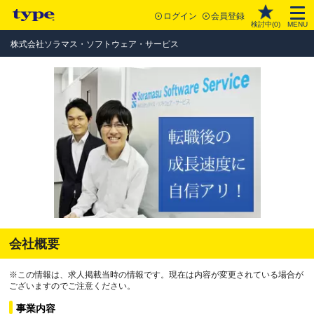
ログイン
会員登録
検討中(
0
)
MENU
株式会社ソラマス・ソフトウェア・サービス
会社概要
※この情報は、求人掲載当時の情報です。現在は内容が変更されている場合が
ございますのでご注意ください。
事業内容