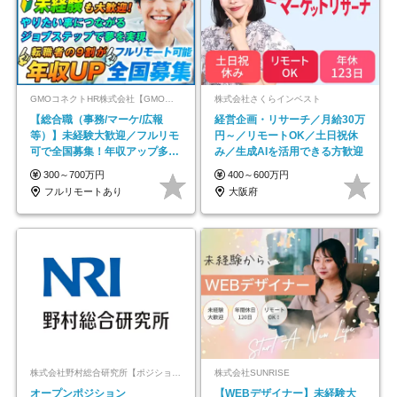
GMOコネクトHR株式会社【GMOインターネットグループ】
株式会社さくらインベスト
【総合職（事務/マーケ/広報
経営企画・リサーチ／月給30万
等）】未経験大歓迎／フルリモ
円～／リモートOK／土日祝休
可で全国募集！年収アップ多数
み／生成AIを活用できる方歓迎
★年休最大130日★
300～700万円
400～600万円
フルリモートあり
大阪府
株式会社野村総合研究所【ポジションマッチ登録】
株式会社SUNRISE
オープンポジション
【WEBデザイナー】未経験大