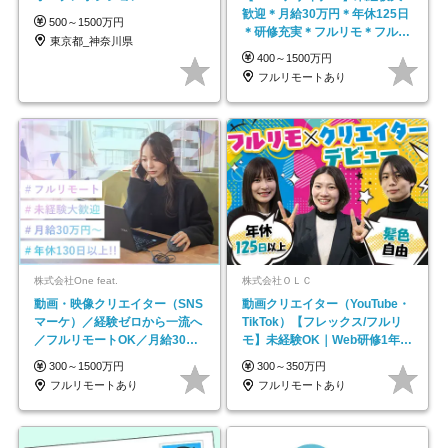
歓迎＊月給30万円＊年休125日
500～1500万円
＊研修充実＊フルリモ＊フルフ
東京都_神奈川県
レックス＊
400～1500万円
フルリモートあり
株式会社One feat.
株式会社ＯＬＣ
動画・映像クリエイター（SNS
動画クリエイター（YouTube・
マーケ）／経験ゼロから一流へ
TikTok）【フレックス/フルリ
／フルリモートOK／月給30万
モ】未経験OK｜Web研修1年間
円～／年休130日以上
｜副業OK
300～1500万円
300～350万円
フルリモートあり
フルリモートあり