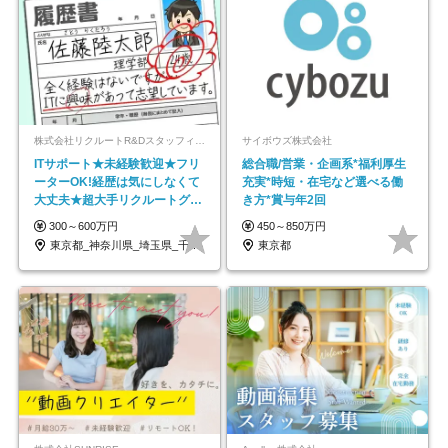
株式会社リクルートR&Dスタッフィング【リクルートグループ】
サイボウズ株式会社
ITサポート★未経験歓迎★フリ
総合職/営業・企画系*福利厚生
ーターOK!経歴は気にしなくて
充実*時短・在宅など選べる働
大丈夫★超大手リクルートグル
き方*賞与年2回
ープの正社員/sg
300～600万円
450～850万円
東京都_神奈川県_埼玉県_千葉県_大阪府…
東京都