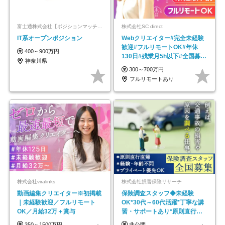
富士通株式会社【ポジションマッチ登録】
株式会社SC direct
IT系オープンポジション
Webクリエイター#完全未経験
歓迎#フルリモートOK#年休
400～900万円
130日#残業月5h以下#全国募集
神奈川県
#最大1年の研修
300～700万円
フルリモートあり
株式会社viralinks
株式会社損害保険リサーチ
動画編集クリエイター※初掲載
保険調査スタッフ◆未経験
｜未経験歓迎／フルリモート
OK*30代～60代活躍*丁寧な講
OK／月給32万＋賞与
習・サポートあり*原則直行直
帰／全国募集・業務委託
350～1500万円
非公開