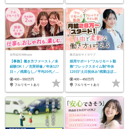
合同会社Willmate
株式会社サイヨウブ
【事務】働き方ファースト／未
採用サポート*フルリモート勤
経験OK！／充実研修／年休127
務*フレックスタイム制*年休
日～／残業なし／平均20代／リ
120日*土日祝休み*残業ほぼな
モートOK
し*育児中社員8割以上
400～550万円
400～450万円
フルリモートあり
フルリモートあり