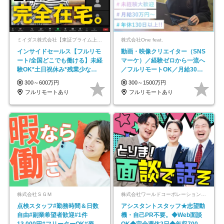
ミイダス株式会社【東証プライム上場パーソルグループ】
株式会社One feat.
インサイドセールス【フルリモ
動画・映像クリエイター（SNS
ート/全国どこでも働ける】未経
マーケ）／経験ゼロから一流へ
験OK*土日祝休み*残業少なめ*
／フルリモートOK／月給30万
在宅勤務手当あり
円～／年休130日以上
300～600万円
300～1500万円
フルリモートあり
フルリモートあり
株式会社ＳＧＭ
株式会社ワールドコーポレーション 採用事業部【上場グループ】
点検スタッフ#勤務時間＆日数
アシスタントスタッフ★志望動
自由#副業希望者歓迎#1件
機・自己PR不要。◆Web面談
13,000円#フリーターOK#資格
OK◆完全週休2日◆年収700万