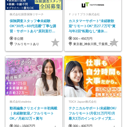
株式会社損害保険リサーチ
ＦＪＵＴプラス株式会社
保険調査スタッフ◆未経験
カスタマーサポート*未経験歓
OK*30代～60代活躍*丁寧な講
迎*リモートOK*月27.7万可*賞
習・サポートあり*原則直行直
与年2回*転勤なし*連休
帰／全国募集・業務委託
OK/ZE010232
非公開
300～450万円
フルリモートあり
東京都_神奈川県_千葉県_大阪府_愛知県…
株式会社viralinks
TDCX Japan株式会社
動画編集クリエイター※初掲載
テクニカルサポート/未経験OK/
｜未経験歓迎／フルリモート
フルリモート/月収31万円可/月
OK／月給32万＋賞与
最大3万のインセンティブ支給/
平均年齢33歳
350～1500万円
300～400万円