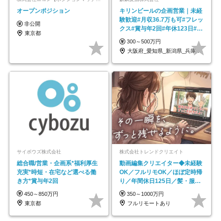
オープンポジション
キリンビールの企画営業｜未経
験歓迎#月収36.7万も可#フレッ
非公開
クス#賞与年2回#年休123日#完
東京都
全週休2日制
300～500万円
大阪府_愛知県_新潟県_兵庫県_福岡県
サイボウズ株式会社
株式会社トレンドクリエイト
総合職/営業・企画系*福利厚生
動画編集クリエイター◆未経験
充実*時短・在宅など選べる働
OK／フルリモOK／ほぼ定時帰
き方*賞与年2回
り／年間休日125日／髪・服・
ネイル自由／副業OK
450～850万円
350～1000万円
東京都
フルリモートあり