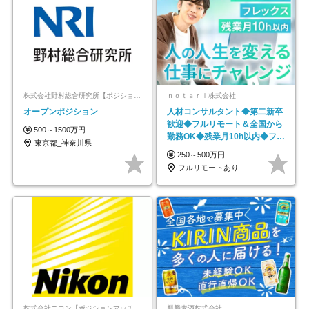
株式会社野村総合研究所【ポジションマッチ登録】
ｎｏｔａｒｉ株式会社
オープンポジション
人材コンサルタント◆第二新卒
歓迎◆フルリモート＆全国から
500～1500万円
勤務OK◆残業月10h以内◆フレ
東京都_神奈川県
ックス制
250～500万円
フルリモートあり
株式会社ニコン【ポジションマッチ登録】
麒麟麦酒株式会社