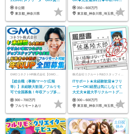
スキル不要
円可/p13
非公開
350～600万円
東京都_神奈川県
東京都_神奈川県_埼玉県_千葉県_大阪府…
GMOコネクトHR株式会社【GMOインターネットグループ】
株式会社リクルートR&Dスタッフィング【リクルートグループ】
【総合職（事務/マーケ/広報
ITサポート★未経験歓迎★フリ
等）】未経験大歓迎／フルリモ
ーターOK!経歴は気にしなくて
可で全国募集！年収アップ多数
大丈夫★超大手リクルートグル
★年休最大130日★
ープの正社員/sg
300～700万円
300～600万円
フルリモートあり
東京都_神奈川県_埼玉県_千葉県_大阪府…