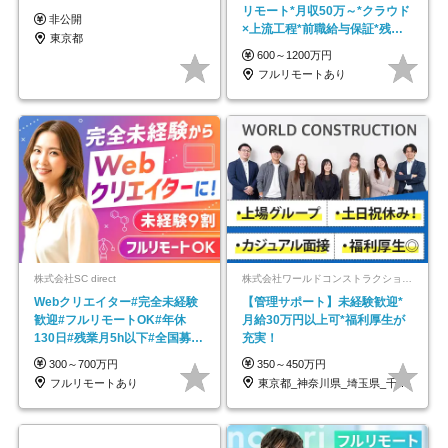
リモート*月収50万～*クラウド
非公開
×上流工程*前職給与保証*残業
東京都
月9.8h
600～1200万円
フルリモートあり
株式会社SC direct
株式会社ワールドコンストラクション 【東証一部】 (ワールドホールディングス・グループ)
Webクリエイター#完全未経験
【管理サポート】未経験歓迎*
歓迎#フルリモートOK#年休
月給30万円以上可*福利厚生が
130日#残業月5h以下#全国募集
充実！
#最大1年の研修
300～700万円
350～450万円
フルリモートあり
東京都_神奈川県_埼玉県_千葉県_大阪府…