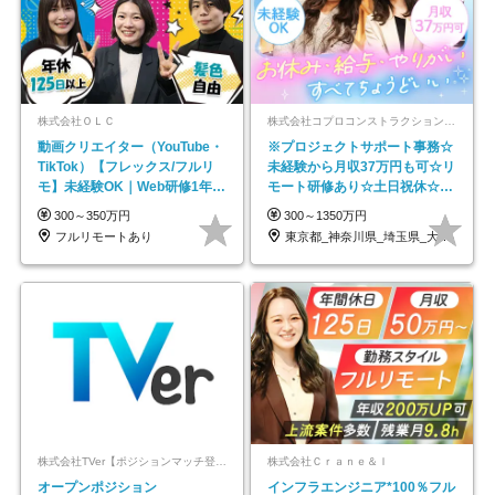
株式会社ＯＬＣ
株式会社コプロコンストラクション【東証プライム上場コプロ・ホールディングス子会社】
動画クリエイター（YouTube・
※プロジェクトサポート事務☆
TikTok）【フレックス/フルリ
未経験から月収37万円も可☆リ
モ】未経験OK｜Web研修1年間
モート研修あり☆土日祝休☆20
｜副業OK
代～30代活躍/b
300～350万円
300～1350万円
フルリモートあり
東京都_神奈川県_埼玉県_大阪府_愛知県…
株式会社TVer【ポジションマッチ登録】
株式会社Ｃｒａｎｅ＆Ｉ
オープンポジション
インフラエンジニア*100％フル