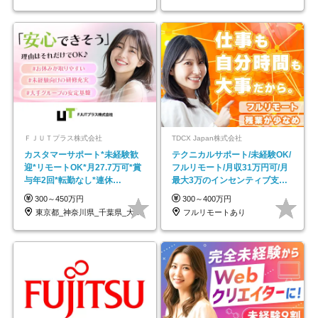
ＦＪＵＴプラス株式会社
TDCX Japan株式会社
カスタマーサポート*未経験歓
テクニカルサポート/未経験OK/
迎*リモートOK*月27.7万可*賞
フルリモート/月収31万円可/月
与年2回*転勤なし*連休
最大3万のインセンティブ支給/
OK/ZE010232
平均年齢33歳
300～450万円
300～400万円
東京都_神奈川県_千葉県_大阪府_愛知県…
フルリモートあり