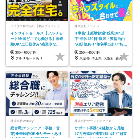
ミイダス株式会社【東証プライム上場パーソルグループ】
株式会社ミライル
インサイドセールス【フルリモ
IT事務*未経験歓迎*残業10h以
ート/全国どこでも働ける】未経
下*年休130日*服装・髪型自由
験OK*土日祝休み*残業少なめ*
*AI研修あり*住宅手当あり*転勤
在宅勤務手当あり
なし
300～600万円
250～450万円
フルリモートあり
東京都_埼玉県_大阪府_新潟県_福岡県
株式会社Widsley
株式会社サウンドテクニカ
総合職(エンジニア・事務・営
サポート事務*未経験から月給
業)◆未経験OK◆リモートあり
27万円確約*残業月5h以下*日立