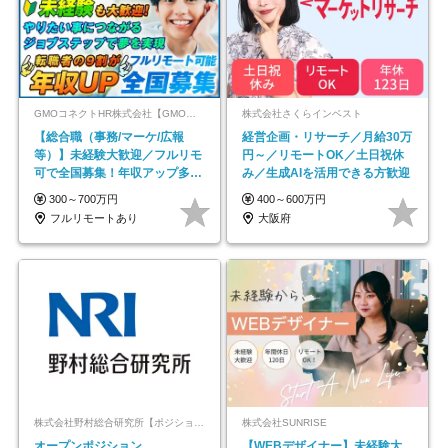
GMOコネクトHR株式会社【GMOインターネットグループ】
株式会社さくらインベスト
【総合職（事務/マーケ/広報
経営企画・リサーチ／月給30万
等）】未経験大歓迎／フルリモ
円～／リモートOK／土日祝休
可で全国募集！年収アップ多数
み／生成AIを活用できる方歓迎
★年休最大130日★
300～700万円
400～600万円
フルリモートあり
大阪府
株式会社野村総合研究所【ポジションマッチ登録】
株式会社SUNRISE
オープンポジション
【WEBデザイナー】未経験大