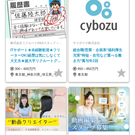
株式会社リクルートR&Dスタッフィング【リクルートグループ】
サイボウズ株式会社
ITサポート★未経験歓迎★フリ
総合職/営業・企画系*福利厚生
ーターOK!経歴は気にしなくて
充実*時短・在宅など選べる働
大丈夫★超大手リクルートグル
き方*賞与年2回
ープの正社員/sg
300～600万円
450～850万円
東京都_神奈川県_埼玉県_千葉県_大阪府…
東京都