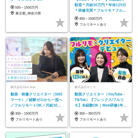
歓迎＊月給30万円＊年休125日
500～1500万円
＊研修充実＊フルリモ＊フルフ
東京都_神奈川県
レックス＊
400～1500万円
フルリモートあり
株式会社One feat.
株式会社ＯＬＣ
動画・映像クリエイター（SNS
動画クリエイター（YouTube・
マーケ）／経験ゼロから一流へ
TikTok）【フレックス/フルリ
／フルリモートOK／月給30万
モ】未経験OK｜Web研修1年間
円～／年休130日以上
｜副業OK
300～1500万円
300～350万円
フルリモートあり
フルリモートあり