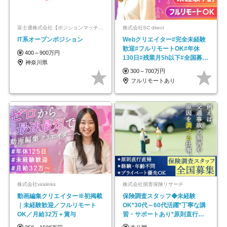
富士通株式会社【ポジションマッチ登録】
株式会社SC direct
IT系オープンポジション
Webクリエイター#完全未経験
歓迎#フルリモートOK#年休
400～900万円
130日#残業月5h以下#全国募集
神奈川県
#最大1年の研修
300～700万円
フルリモートあり
株式会社viralinks
株式会社損害保険リサーチ
動画編集クリエイター※初掲載
保険調査スタッフ◆未経験
｜未経験歓迎／フルリモート
OK*30代～60代活躍*丁寧な講
OK／月給32万＋賞与
習・サポートあり*原則直行直
帰／全国募集・業務委託