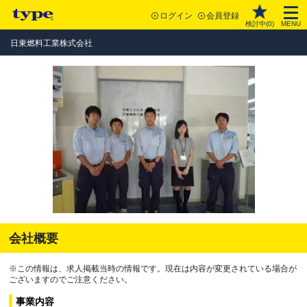
ログイン
会員登録
検討中(
0
)
MENU
日東燃料工業株式会社
会社概要
※この情報は、求人掲載当時の情報です。現在は内容が変更されている場合が
ございますのでご注意ください。
事業内容