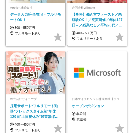
Apollon株式会社
合同会社Willmate
データ入力/完全在宅・フルリモ
【事務】働き方ファースト／未
ートOK！
経験OK！／充実研修／年休127
日～／残業なし／平均20代／リ
300～550万円
モートOK
400～550万円
フルリモートあり
フルリモートあり
株式会社サイヨウブ
日本マイクロソフト株式会社【ポジションマッチ登録】
採用サポート*フルリモート勤
オープンポジション
務*フレックスタイム制*年休
非公開
120日*土日祝休み*残業ほぼな
東京都
し*育児中社員8割以上
400～450万円
フルリモートあり