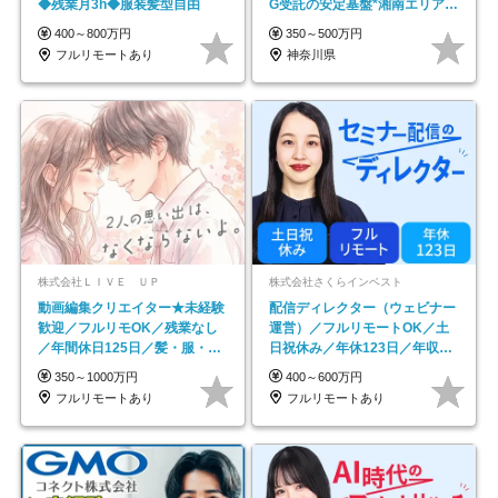
◆残業月3h◆服装髪型自由
G受託の安定基盤*湘南エリア勤
務
400～800万円
350～500万円
フルリモートあり
神奈川県
株式会社ＬＩＶＥ ＵＰ
株式会社さくらインベスト
動画編集クリエイター★未経験
配信ディレクター（ウェビナー
歓迎／フルリモOK／残業なし
運営）／フルリモートOK／土
／年間休日125日／髪・服・ネ
日祝休み／年休123日／年収
イル自由／研修充実で安心
600万円可
350～1000万円
400～600万円
フルリモートあり
フルリモートあり