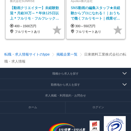
株式会社SUNRISE
Apollon株式会社
【動画クリエイター】未経験歓
SNS動画の編集スタッフ★未経
迎＊月給30万～＊年休125日以
験からプロになれる！｜おうち
上＊フルリモ・フルフレックス
で働くフルリモート｜残業ゼロ
◆10名の採用が決定◆
で18時退勤◎
400～1500万円
300～550万円
フルリモートあり
フルリモートあり
転職・求人情報サイトのtype
掲載企業一覧
日東燃料工業株式会社の転
職・求人情報
職種から求人を探す
勤務地から求人を探す
求人掲載・利用規約・お問合せ
ホーム
ログイン