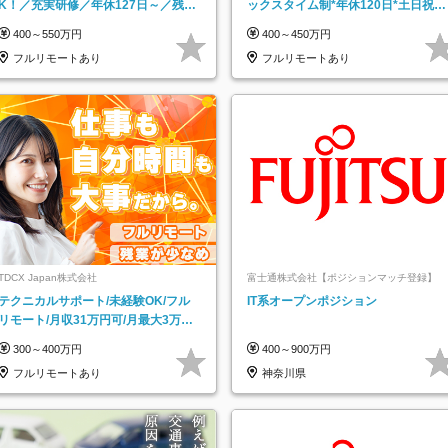
K！／充実研修／年休127日～／残業
ックスタイム制*年休120日*土日祝休
なし／平均20代／リモートOK
み*残業ほぼなし*育児中社員8割以上
400～550万円
400～450万円
フルリモートあり
フルリモートあり
TDCX Japan株式会社
富士通株式会社【ポジションマッチ登録】
テクニカルサポート/未経験OK/フル
IT系オープンポジション
リモート/月収31万円可/月最大3万の
インセンティブ支給/平均年齢33歳
300～400万円
400～900万円
フルリモートあり
神奈川県