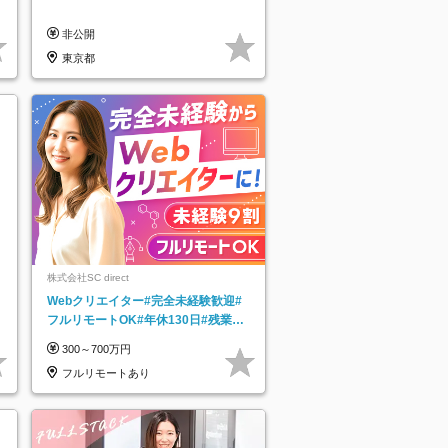
非公開
東京都
株式会社SC direct
Webクリエイター#完全未経験歓迎#
フルリモートOK#年休130日#残業月
5h以下#全国募集#最大1年の研修
300～700万円
フルリモートあり