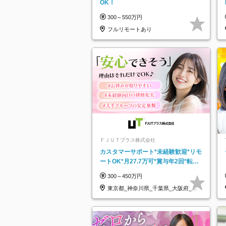
OK！
300～550万円
フルリモートあり
ＦＪＵＴプラス株式会社
カスタマーサポート*未経験歓迎*リモ
ートOK*月27.7万可*賞与年2回*転勤
なし*連休OK/ZE010232
300～450万円
東京都_神奈川県_千葉県_大阪府_愛
知県…