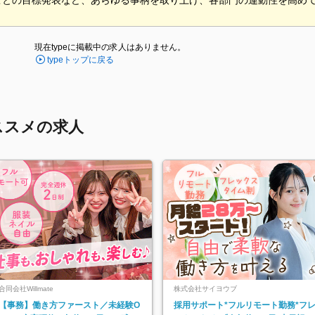
ごとの目標発表など、あらゆる事柄を取り上げ、各部門の連動性を高め
現在typeに掲載中の求人はありません。
typeトップに戻る
ススメの求人
合同会社Willmate
株式会社サイヨウブ
【事務】働き方ファースト／未経験O
採用サポート*フルリモート勤務*フ