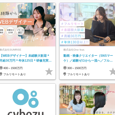
株式会社SUNRISE
株式会社One feat.
【WEBデザイナー】未経験大歓迎＊
動画・映像クリエイター（SNSマー
月給30万円＊年休125日＊研修充実＊
ケ）／経験ゼロから一流へ／フルリ
フルリモ＊フルフレックス＊
モートOK／月給30万円～／年休130
400～1500万円
300～1500万円
日以上
フルリモートあり
フルリモートあり