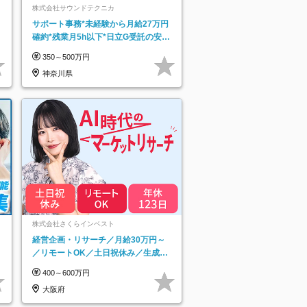
株式会社サウンドテクニカ
サポート事務*未経験から月給27万円
確約*残業月5h以下*日立G受託の安定
基盤*湘南エリア勤務
350～500万円
神奈川県
ネ
株式会社さくらインベスト
経営企画・リサーチ／月給30万円～
／リモートOK／土日祝休み／生成AI
を活用できる方歓迎
400～600万円
大阪府