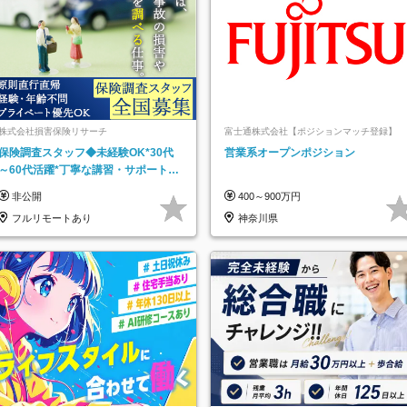
株式会社損害保険リサーチ
富士通株式会社【ポジションマッチ登録】
保険調査スタッフ◆未経験OK*30代
営業系オープンポジション
～60代活躍*丁寧な講習・サポートあ
り*原則直行直帰／全国募集・業務委
非公開
400～900万円
託
フルリモートあり
神奈川県