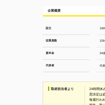
企業概要
設立
19
従業員数
15
資本金
34
代表者
代表
取材担当者より
24時間
思決定は
毎週行わ