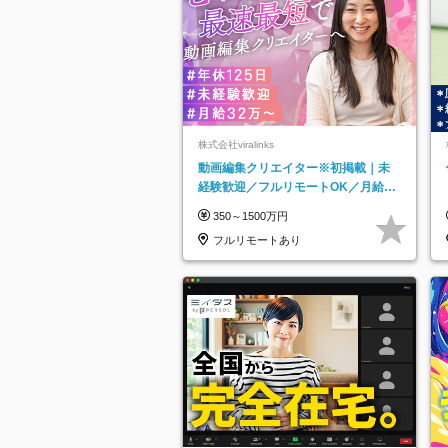
株式会社viralinks
動画編集クリエイター※初掲載｜未
経験歓迎／フルリモートOK／月給32
万＋賞与
350～1500万円
フルリモートあり