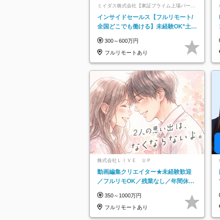
ミイダス株式会社【東証プライム上場パーソ
ルグループ】
インサイドセールス【フルリモート/
全国どこでも働ける】未経験OK*土日
祝休み*残業少なめ*在宅勤務手当あり
300～600万円
フルリモートあり
株式会社ＬＩＶＥ ＵＰ
動画編集クリエイター★未経験歓迎
／フルリモOK／残業なし／年間休日
125日／髪・服・ネイル自由／研修充
350～1000万円
実で安心
フルリモートあり