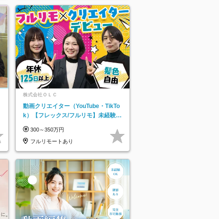
株式会社ＯＬＣ
動画クリエイター（YouTube・TikTo
k）【フレックス/フルリモ】未経験O
K｜Web研修1年間｜副業OK
300～350万円
フルリモートあり