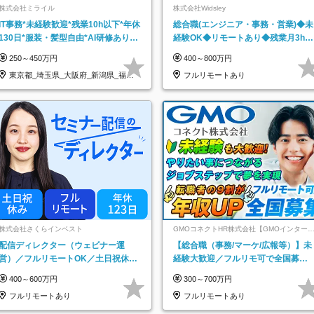
株式会社ミライル
株式会社Widsley
IT事務*未経験歓迎*残業10h以下*年休
総合職(エンジニア・事務・営業)◆未
130日*服装・髪型自由*AI研修あり*
経験OK◆リモートあり◆残業月3h◆
住宅手当あり*転勤なし
服装髪型自由
250～450万円
400～800万円
東京都_埼玉県_大阪府_新潟県_福岡
フルリモートあり
県
株式会社さくらインベスト
GMOコネクトHR株式会社【GMOインター
ットグループ】
配信ディレクター（ウェビナー運
【総合職（事務/マーケ/広報等）】未
営）／フルリモートOK／土日祝休み
経験大歓迎／フルリモ可で全国募
／年休123日／年収600万円可
集！年収アップ多数★年休最大130日
400～600万円
300～700万円
★
フルリモートあり
フルリモートあり