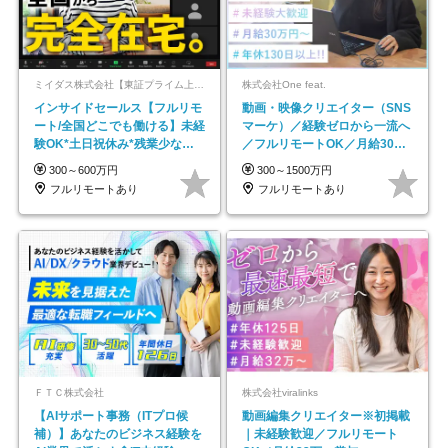
ミイダス株式会社【東証プライム上場パーソルグループ】
株式会社One feat.
インサイドセールス【フルリモ
動画・映像クリエイター（SNS
ート/全国どこでも働ける】未経
マーケ）／経験ゼロから一流へ
験OK*土日祝休み*残業少なめ*
／フルリモートOK／月給30万
在宅勤務手当あり
円～／年休130日以上
300～600万円
300～1500万円
フルリモートあり
フルリモートあり
ＦＴＣ株式会社
株式会社viralinks
【AIサポート事務（ITプロ候
動画編集クリエイター※初掲載
補）】あなたのビジネス経験を
｜未経験歓迎／フルリモート