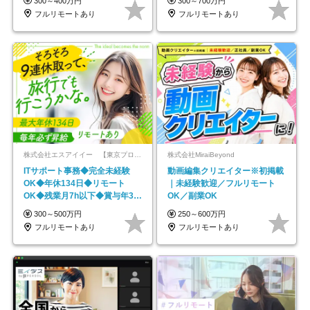
300～400万円
300～700万円
フルリモートあり
フルリモートあり
株式会社エスアイイー 【東京プロマーケット上場】
株式会社MiraiBeyond
ITサポート事務◆完全未経験
動画編集クリエイター※初掲載
OK◆年休134日◆リモート
｜未経験歓迎／フルリモート
OK◆残業月7h以下◆賞与年3回
OK／副業OK
◆5年目まで必ず昇給
300～500万円
250～600万円
フルリモートあり
フルリモートあり