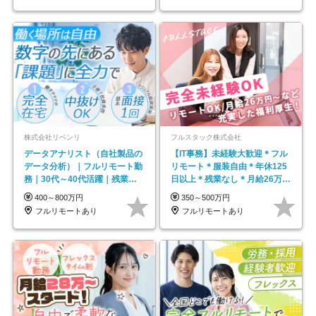
株式会社リベンリ
フルスタック株式会社
データアナリスト（自社製品の
【IT事務】未経験大歓迎＊フル
データ分析）｜フルリモート勤
リモート＊服装自由＊年休125
務｜30代～40代活躍｜残業少
日以上＊残業なし＊月給26万円
なめ｜子育て社員多数活躍
以上
400～800万円
350～500万円
フルリモートあり
フルリモートあり