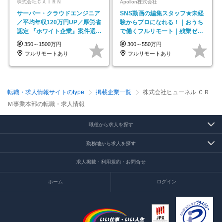
株式会社ＣＡＩＲＮ
Apollon株式会社
サーバー・クラウドエンジニア
SNS動画の編集スタッフ★未経
／平均年収120万円UP／厚労省
験からプロになれる！｜おうち
認定 『ホワイト企業』案件選択
で働くフルリモート｜残業ゼロ
制度／年休129日
で18時退勤◎
350～1500万円
300～550万円
フルリモートあり
フルリモートあり
転職・求人情報サイトのtype
掲載企業一覧
株式会社ヒューネル ＣＲ
Ｍ事業本部の転職・求人情報
職種から求人を探す
勤務地から求人を探す
求人掲載・利用規約・お問合せ
ホーム
ログイン