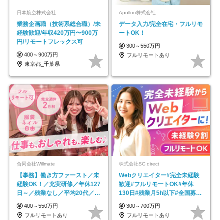
日本航空株式会社
Apollon株式会社
業務企画職（技術系総合職）/未
データ入力/完全在宅・フルリモ
経験歓迎/年収420万円〜900万
ートOK！
円/リモートフレックス可
300～550万円
400～900万円
フルリモートあり
東京都_千葉県
合同会社Willmate
株式会社SC direct
【事務】働き方ファースト／未
Webクリエイター#完全未経験
経験OK！／充実研修／年休127
歓迎#フルリモートOK#年休
日～／残業なし／平均20代／リ
130日#残業月5h以下#全国募集
モートOK
#最大1年の研修
400～550万円
300～700万円
フルリモートあり
フルリモートあり