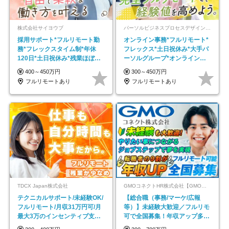
株式会社サイヨウブ
パーソルビジネスプロセスデザイン株式会社 事業開発本部
採用サポート*フルリモート勤
オンライン事務*フルリモート*
務*フレックスタイム制*年休
フレックス*土日祝休み*大手パ
120日*土日祝休み*残業ほぼな
ーソルグループ*オンライン面
し*育児中社員8割以上
接*30～40代活躍中
400～450万円
300～450万円
フルリモートあり
フルリモートあり
TDCX Japan株式会社
GMOコネクトHR株式会社【GMOインターネットグループ】
テクニカルサポート/未経験OK/
【総合職（事務/マーケ/広報
フルリモート/月収31万円可/月
等）】未経験大歓迎／フルリモ
最大3万のインセンティブ支給/
可で全国募集！年収アップ多数
平均年齢33歳
★年休最大130日★