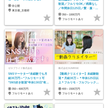
歓迎／フルリモOK／残業なし
非公開
／年間休日125日／髪・服・ネ
東京都_京都府
イル自由／研修充実で安心
350～1000万円
フルリモートあり
ゼロプライド株式会社
株式会社SUNRISE
SNSマーケター*未経験でも月
【動画クリエイター】未経験歓
給30万円～*フルリモート可
迎＊月給30万～＊年休125日以
*SNS好き歓迎*年休130日*有休
上＊フルリモ・フルフレックス
取得率100%
◆10名の採用が決定◆
350～600万円
400～1500万円
フルリモートあり
フルリモートあり