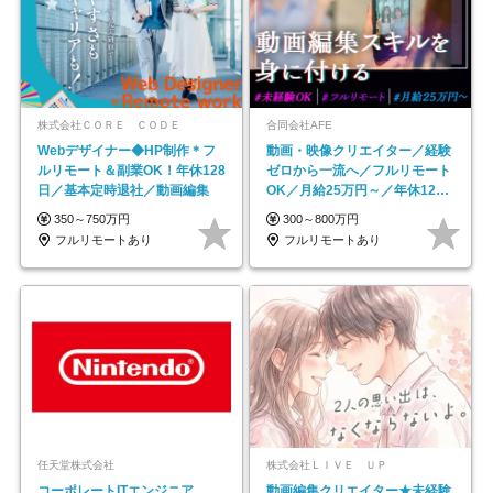
株式会社ＣＯＲＥ ＣＯＤＥ
合同会社AFE
Webデザイナー◆HP制作＊フ
動画・映像クリエイター／経験
ルリモート＆副業OK！年休128
ゼロから一流へ／フルリモート
日／基本定時退社／動画編集
OK／月給25万円～／年休125
日以上
350～750万円
300～800万円
フルリモートあり
フルリモートあり
任天堂株式会社
株式会社ＬＩＶＥ ＵＰ
コーポレートITエンジニア
動画編集クリエイター★未経験