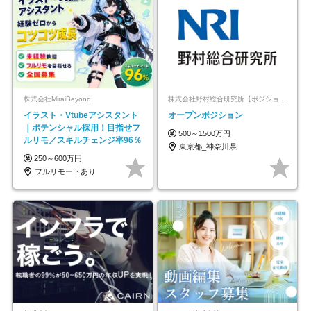
株式会社MiraiBeyond
株式会社野村総合研究所【ポジションマッチ登録】
イラスト・Vtubeアシスタント
オープンポジション
｜ポテンシャル採用！目指せフ
500～1500万円
ルリモ／スキルチェンジ率96％
東京都_神奈川県
250～600万円
フルリモートあり