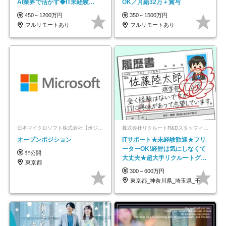
AI業界で活かす◆IT未経験
OK／月給32万＋賞与
OK◆目指せるコンサル
450～1200万円
350～1500万円
フルリモートあり
フルリモートあり
日本マイクロソフト株式会社【ポジションマッチ登録】
株式会社リクルートR&Dスタッフィング【リクルートグループ】
オープンポジション
ITサポート★未経験歓迎★フリ
ーターOK!経歴は気にしなくて
非公開
大丈夫★超大手リクルートグル
東京都
ープの正社員/sg
300～600万円
東京都_神奈川県_埼玉県_千葉県_大阪府…