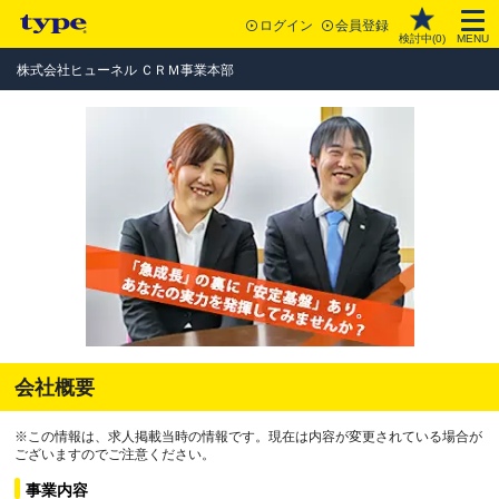
ログイン
会員登録
検討中(
0
)
MENU
株式会社ヒューネル ＣＲＭ事業本部
会社概要
※この情報は、求人掲載当時の情報です。現在は内容が変更されている場合が
ございますのでご注意ください。
事業内容