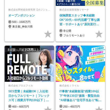
株式会社野村総合研究所【ポジションマッチ登録】
株式会社損害保険リサーチ
オープンポジション
保険調査スタッフ◆未経験
OK*30代～60代活躍*丁寧な講
500～1500万円
習・サポートあり*原則直行直
東京都_神奈川県
帰／全国募集・業務委託
非公開
フルリモートあり
株式会社プロエフィカ
株式会社ミライル
SES営業｜未経験OK｜入社初
IT事務*未経験歓迎*残業10h以
日からフルリモート｜フレック
下*年休130日*服装・髪型自由
ス可｜残業月平均10h以下｜事
*AI研修あり*住宅手当あり*転勤
業立ち上げメンバー
なし
400～600万円
250～450万円