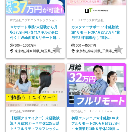
株式会社コプロコンストラクション【東証プライム上場コプロ・ホールディングス子会社】
ＦＪＵＴプラス株式会社
※サポート事務*未経験から月
カスタマーサポート*未経験歓
収37万円可♪専門スキルが身に
迎*リモートOK*月27.7万可*賞
付く！Web面接＆リモート研修
与年2回*転勤なし*連休
も充実♪/a
OK/ZE010232
300～1350万円
300～450万円
東京都_神奈川県_埼玉県_大阪府_愛知県…
東京都_神奈川県_千葉県_大阪府_愛知県…
株式会社SUNRISE
株式会社Ｃ Ａｄｄｉｔｉｏｎ
【動画クリエイター】未経験歓
初級エンジニア★未経験OK★
迎＊月給30万～＊年休125日以
フルリモートOK★月給32万円
上＊フルリモ・フルフレックス
～★残業月10h＆年休120日以