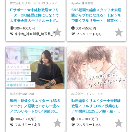
株式会社リクルートR&Dスタッフィング【リクルートグループ】
Apollon株式会社
ITサポート★未経験歓迎★フリ
SNS動画の編集スタッフ★未経
ーターOK!経歴は気にしなくて
験からプロになれる！｜おうち
大丈夫★超大手リクルートグル
で働くフルリモート｜残業ゼロ
ープの正社員/sg
で18時退勤◎
300～600万円
300～550万円
東京都_神奈川県_埼玉県_千葉県_大阪府…
フルリモートあり
株式会社One feat.
株式会社ＬＩＶＥ ＵＰ
動画・映像クリエイター（SNS
動画編集クリエイター★未経験
マーケ）／経験ゼロから一流へ
歓迎／フルリモOK／残業なし
／フルリモートOK／月給30万
／年間休日125日／髪・服・ネ
円～／年休130日以上
イル自由／研修充実で安心
300～1500万円
350～1000万円
フルリモートあり
フルリモートあり