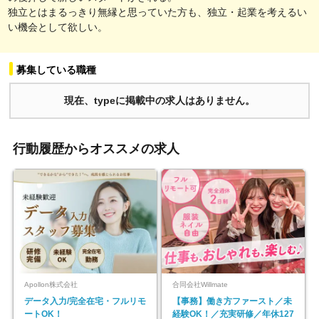
独立とはまるっきり無縁と思っていた方も、独立・起業を考えるい
い機会として欲しい。
募集している職種
現在、typeに掲載中の求人はありません。
行動履歴からオススメの求人
Apollon株式会社
合同会社Willmate
データ入力/完全在宅・フルリモ
【事務】働き方ファースト／未
ートOK！
経験OK！／充実研修／年休127