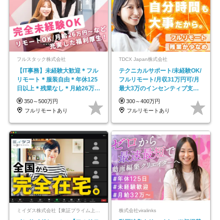
フルスタック株式会社
TDCX Japan株式会社
【IT事務】未経験大歓迎＊フル
テクニカルサポート/未経験OK/
リモート＊服装自由＊年休125
フルリモート/月収31万円可/月
日以上＊残業なし＊月給26万円
最大3万のインセンティブ支給/
以上
平均年齢33歳
350～500万円
300～400万円
フルリモートあり
フルリモートあり
ミイダス株式会社【東証プライム上場パーソルグループ】
株式会社viralinks