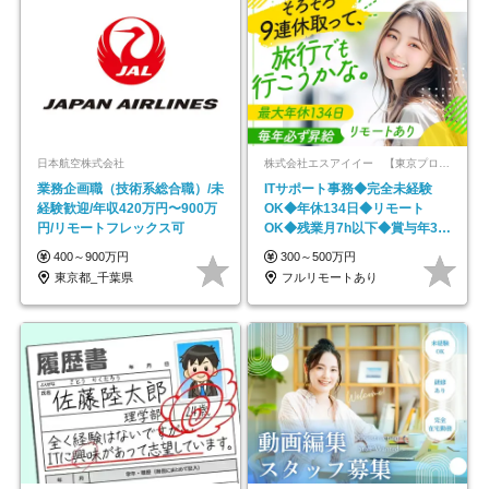
日本航空株式会社
株式会社エスアイイー 【東京プロマーケット上場】
業務企画職（技術系総合職）/未
ITサポート事務◆完全未経験
経験歓迎/年収420万円〜900万
OK◆年休134日◆リモート
円/リモートフレックス可
OK◆残業月7h以下◆賞与年3回
◆5年目まで必ず昇給
400～900万円
300～500万円
東京都_千葉県
フルリモートあり