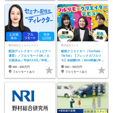
株式会社さくらインベスト
株式会社ＯＬＣ
配信ディレクター（ウェビナー
動画クリエイター（YouTube・
運営）／フルリモートOK／土
TikTok）【フレックス/フルリ
日祝休み／年休123日／年収
モ】未経験OK｜Web研修1年間
600万円可
｜副業OK
400～600万円
300～350万円
フルリモートあり
フルリモートあり