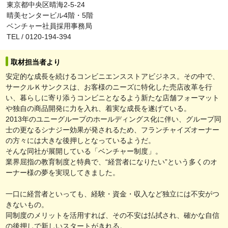
東京都中央区晴海2-5-24
晴美センタービル4階・5階
ベンチャー社員採用事務局
TEL / 0120-194-394
取材担当者より
安定的な成長を続けるコンビニエンスストアビジネス。その中で、
サークルＫサンクスは、お客様のニーズに特化した売店改革を行
い、暮らしに寄り添うコンビニとなるよう新たな店舗フォーマット
や独自の商品開発に力を入れ、着実な成長を遂げている。
2013年のユニーグループのホールディングス化に伴い、グループ同
士の更なるシナジー効果が発されるため、フランチャイズオーナー
の方々には大きな後押しとなっているようだ。
そんな同社が展開している「ベンチャー制度」。
業界屈指の教育制度と特典で、“経営者になりたい”という多くのオ
ーナー様の夢を実現してきました。
一口に経営者といっても、経験・資金・収入など独立には不安がつ
きないもの。
同制度のメリットを活用すれば、その不安は払拭され、確かな自信
の後押しで新しいスタートがきれる。