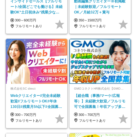
インサイドセールス【フルリモ
動画編集クリエイター※初掲載
ート/全国どこでも働ける】未経
｜未経験歓迎／フルリモート
験OK*土日祝休み*残業少なめ*
OK／月給32万＋賞与
在宅勤務手当あり
300～600万円
350～1500万円
フルリモートあり
フルリモートあり
株式会社SC direct
GMOコネクトHR株式会社【GMOインターネットグループ】
Webクリエイター#完全未経験
【総合職（事務/マーケ/広報
歓迎#フルリモートOK#年休
等）】未経験大歓迎／フルリモ
130日#残業月5h以下#全国募集
可で全国募集！年収アップ多数
#最大1年の研修
★年休最大130日★
300～700万円
300～700万円
フルリモートあり
フルリモートあり