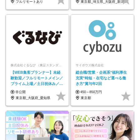
フルリモートあり
東京都_埼玉県_大阪府_新潟県_福岡県
株式会社ぐるなび （東証スタンダード上場）
サイボウズ株式会社
【WEB集客プランナー】未経
総合職/営業・企画系*福利厚生
験歓迎／フルリモートメイン／
充実*時短・在宅など選べる働
プライム上場／土日祝休み／東
き方*賞与年2回
京・大阪・名古屋
非公開
450～850万円
東京都_大阪府_愛知県
東京都