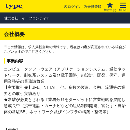
ログイン
会員登録
検討中(
0
)
MENU
株式会社 イーフロンティア
会社概要
※この情報は、求人掲載当時の情報です。現在は内容が変更されている場合が
ございますのでご注意ください。
事業内容
コンピュータソフトウェア（アプリケーションシステム、通信ネッ
トワーク、制御系システム及び電子回路）の設計、開発、保守、運
用業務等の業務請負業
【主要取引先】JFE、NTTAT、他。多数の製造、金融、流通等の業
界との取引実績あり
★常駐が必要とされるIT業務分野をターゲットに営業戦略を展開し
急成長中（携帯電話・カーナビなどの組込制御開発、官公庁・自治
体の常駐SE、ネットワーク及びインフラの構築・整備等）