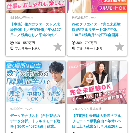
合同会社Willmate
株式会社SC direct
【事務】働き方ファースト／未
Webクリエイター#完全未経験
経験OK！／充実研修／年休127
歓迎#フルリモートOK#年休
日～／残業なし／平均20代／リ
130日#残業月5h以下#全国募集
モートOK
#最大1年の研修
400～550万円
300～700万円
フルリモートあり
フルリモートあり
株式会社リベンリ
フルスタック株式会社
データアナリスト（自社製品の
【IT事務】未経験大歓迎＊フル
データ分析）｜フルリモート勤
リモート＊服装自由＊年休125
務｜30代～40代活躍｜残業少
日以上＊残業なし＊月給26万円
なめ｜子育て社員多数活躍
以上