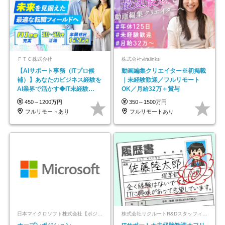
ＦＴＣ株式会社
株式会社viralinks
【AIサポート事務（ITプロ候
動画編集クリエイター※初掲載
補）】あなたのビジネス経験を
｜未経験歓迎／フルリモート
AI業界で活かす◆IT未経験
OK／月給32万＋賞与
OK◆目指せるコンサル
450～1200万円
350～1500万円
フルリモートあり
フルリモートあり
日本マイクロソフト株式会社【ポジションマッチ登録】
株式会社リクルートR&Dスタッフィング【リクルートグループ】