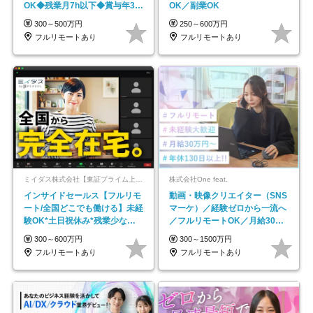
OK◆残業月7h以下◆賞与年3回
OK／副業OK
◆5年目まで必ず昇給
300～500万円
250～600万円
フルリモートあり
フルリモートあり
ミイダス株式会社【東証プライム上場パーソルグループ】
株式会社One feat.
インサイドセールス【フルリモ
動画・映像クリエイター（SNS
ート/全国どこでも働ける】未経
マーケ）／経験ゼロから一流へ
験OK*土日祝休み*残業少なめ*
／フルリモートOK／月給30万
在宅勤務手当あり
円～／年休130日以上
300～600万円
300～1500万円
フルリモートあり
フルリモートあり