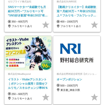
ゼロプライド株式会社
株式会社SUNRISE
SNSマーケター*未経験でも月
【動画クリエイター】未経験歓
給30万円～*フルリモート可
迎＊月給30万～＊年休125日以
*SNS好き歓迎*年休130日*有休
上＊フルリモ・フルフレックス
取得率100%
◆10名の採用が決定◆
350～600万円
400～1500万円
フルリモートあり
フルリモートあり
株式会社MiraiBeyond
株式会社野村総合研究所【ポジションマッチ登録】
イラスト・Vtubeアシスタント
オープンポジション
｜ポテンシャル採用！目指せフ
500～1500万円
ルリモ／スキルチェンジ率96％
東京都_神奈川県
250～600万円
フルリモートあり