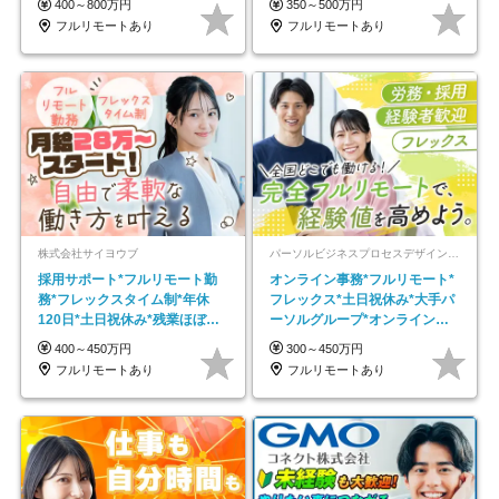
400～800万円
350～500万円
フルリモートあり
フルリモートあり
株式会社サイヨウブ
パーソルビジネスプロセスデザイン株式会社 事業開発本部
採用サポート*フルリモート勤
オンライン事務*フルリモート*
務*フレックスタイム制*年休
フレックス*土日祝休み*大手パ
120日*土日祝休み*残業ほぼな
ーソルグループ*オンライン面
し*育児中社員8割以上
接*30～40代活躍中
400～450万円
300～450万円
フルリモートあり
フルリモートあり