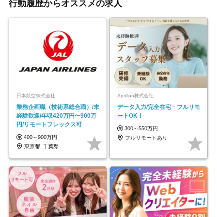
行動履歴からオススメの求人
日本航空株式会社
Apollon株式会社
業務企画職（技術系総合職）/未
データ入力/完全在宅・フルリモ
経験歓迎/年収420万円〜900万
ートOK！
円/リモートフレックス可
300～550万円
400～900万円
フルリモートあり
東京都_千葉県