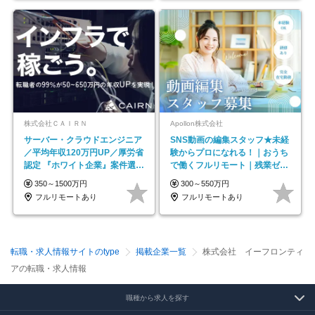
株式会社ＣＡＩＲＮ
Apollon株式会社
サーバー・クラウドエンジニア
SNS動画の編集スタッフ★未経
／平均年収120万円UP／厚労省
験からプロになれる！｜おうち
認定 『ホワイト企業』案件選択
で働くフルリモート｜残業ゼロ
制度／年休129日
で18時退勤◎
350～1500万円
300～550万円
フルリモートあり
フルリモートあり
転職・求人情報サイトのtype
掲載企業一覧
株式会社 イーフロンティ
アの転職・求人情報
職種から求人を探す