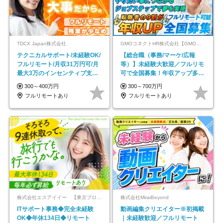
TDCX Japan株式会社
GMOコネクトHR株式会社【GMOインターネットグループ】
テクニカルサポート/未経験OK/
【総合職（事務/マーケ/広報
フルリモート/月収31万円可/月
等）】未経験大歓迎／フルリモ
最大3万のインセンティブ支給/
可で全国募集！年収アップ多数
平均年齢33歳
★年休最大130日★
300～400万円
300～700万円
フルリモートあり
フルリモートあり
株式会社エスアイイー 【東京プロマーケット上場】
株式会社MiraiBeyond
ITサポート事務◆完全未経験
動画編集クリエイター※初掲載
OK◆年休134日◆リモート
｜未経験歓迎／フルリモート