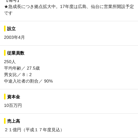
【備考】
★急成長につき拠点拡大中。17年度は広島、仙台に営業所開設予定
です
設立
2003年4月
従業員数
250人
平均年齢／ 27.5歳
男女比／ 8：2
中途入社者の割合／ 90%
資本金
10百万円
売上高
２１億円（平成１７年度見込）