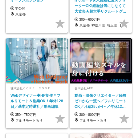
オープンポジション
ITサポート★未経験歓迎★フリ
ーターOK!経歴は気にしなくて
非公開
大丈夫★超大手リクルートグル
東京都
ープの正社員/sg
300～600万円
東京都_神奈川県_埼玉県_千葉県_大阪府…
株式会社ＣＯＲＥ ＣＯＤＥ
合同会社AFE
Webデザイナー◆HP制作＊フ
動画・映像クリエイター／経験
ルリモート＆副業OK！年休128
ゼロから一流へ／フルリモート
日／基本定時退社／動画編集
OK／月給25万円～／年休125
日以上
350～750万円
300～800万円
フルリモートあり
フルリモートあり