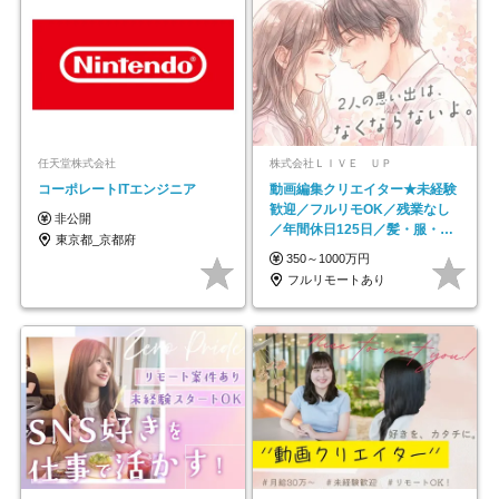
任天堂株式会社
株式会社ＬＩＶＥ ＵＰ
コーポレートITエンジニア
動画編集クリエイター★未経験
歓迎／フルリモOK／残業なし
非公開
／年間休日125日／髪・服・ネ
東京都_京都府
イル自由／研修充実で安心
350～1000万円
フルリモートあり