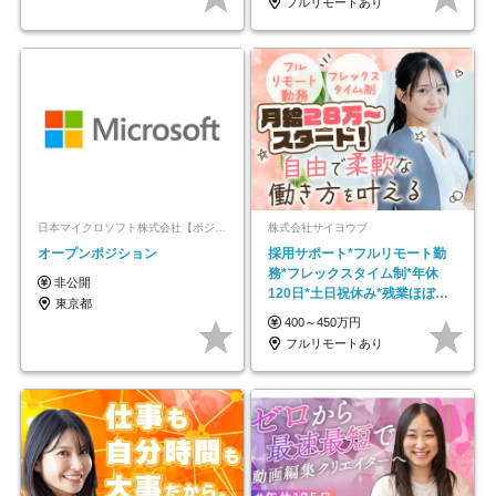
フルリモートあり
日本マイクロソフト株式会社【ポジションマッチ登録】
株式会社サイヨウブ
オープンポジション
採用サポート*フルリモート勤
務*フレックスタイム制*年休
非公開
120日*土日祝休み*残業ほぼな
東京都
し*育児中社員8割以上
400～450万円
フルリモートあり