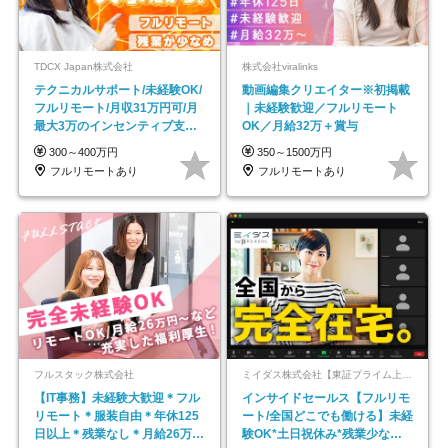
TDCX Japan株式会社
株式会社viralinks
テクニカルサポート/未経験OK/
動画編集クリエイター※初掲載
フルリモート/月収31万円可/月
｜未経験歓迎／フルリモート
最大3万のインセンティブ支給/
OK／月給32万＋賞与
平均年齢33歳
300～400万円
350～1500万円
フルリモートあり
フルリモートあり
フルスタック株式会社
ミイダス株式会社【東証プライム上場パーソルグループ】
【IT事務】未経験大歓迎＊フル
インサイドセールス【フルリモ
リモート＊服装自由＊年休125
ート/全国どこでも働ける】未経
日以上＊残業なし＊月給26万円
験OK*土日祝休み*残業少なめ*