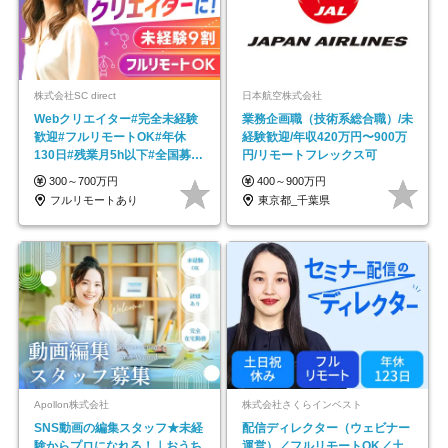
株式会社SC direct
日本航空株式会社
Webクリエイター#完全未経験
業務企画職（技術系総合職）/未
歓迎#フルリモートOK#年休
経験歓迎/年収420万円〜900万
130日#残業月5h以下#全国募集
円/リモートフレックス可
#最大1年の研修
300～700万円
400～900万円
フルリモートあり
東京都_千葉県
Apollon株式会社
株式会社さくらインベスト
SNS動画の編集スタッフ★未経
配信ディレクター（ウェビナー
験からプロになれる！｜おうち
運営）／フルリモートOK／土