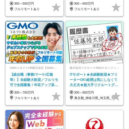
以上
在宅勤務手当あり
350～500万円
300～600万円
フルリモートあり
フルリモートあり
GMOコネクトHR株式会社【GMOインターネットグループ】
株式会社リクルートR&Dスタッフィング【リクルートグループ】
【総合職（事務/マーケ/広報
ITサポート★未経験歓迎★フリ
等）】未経験大歓迎／フルリモ
ーターOK!経歴は気にしなくて
可で全国募集！年収アップ多数
大丈夫★超大手リクルートグル
★年休最大130日★
ープの正社員/sg
300～700万円
300～600万円
フルリモートあり
東京都_神奈川県_埼玉県_千葉県_大阪府…