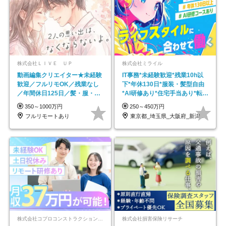
株式会社ＬＩＶＥ ＵＰ
株式会社ミライル
動画編集クリエイター★未経験
IT事務*未経験歓迎*残業10h以
歓迎／フルリモOK／残業なし
下*年休130日*服装・髪型自由
／年間休日125日／髪・服・ネ
*AI研修あり*住宅手当あり*転勤
イル自由／研修充実で安心
なし
350～1000万円
250～450万円
フルリモートあり
東京都_埼玉県_大阪府_新潟県_福岡県
株式会社コプロコンストラクション【東証プライム上場コプロ・ホールディングス子会社】
株式会社損害保険リサーチ