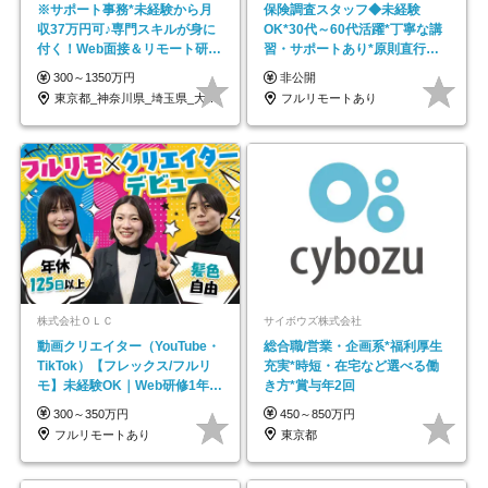
※サポート事務*未経験から月
保険調査スタッフ◆未経験
収37万円可♪専門スキルが身に
OK*30代～60代活躍*丁寧な講
付く！Web面接＆リモート研修
習・サポートあり*原則直行直
も充実♪/a
帰／全国募集・業務委託
300～1350万円
非公開
東京都_神奈川県_埼玉県_大阪府_愛知県…
フルリモートあり
株式会社ＯＬＣ
サイボウズ株式会社
動画クリエイター（YouTube・
総合職/営業・企画系*福利厚生
TikTok）【フレックス/フルリ
充実*時短・在宅など選べる働
モ】未経験OK｜Web研修1年間
き方*賞与年2回
｜副業OK
300～350万円
450～850万円
フルリモートあり
東京都