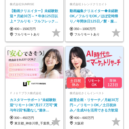
株式会社SUNRISE
株式会社トレンドクリエイト
【動画クリエイター】未経験歓
動画編集クリエイター◆未経験
迎＊月給30万～＊年休125日以
OK／フルリモOK／ほぼ定時帰
上＊フルリモ・フルフレックス
り／年間休日125日／髪・服・
◆10名の採用が決定◆
ネイル自由／副業OK
400～1500万円
350～1000万円
フルリモートあり
フルリモートあり
ＦＪＵＴプラス株式会社
株式会社さくらインベスト
カスタマーサポート*未経験歓
経営企画・リサーチ／月給30万
迎*リモートOK*月27.7万可*賞
円～／リモートOK／土日祝休
与年2回*転勤なし*連休
み／生成AIを活用できる方歓迎
OK/ZE010232
300～450万円
400～600万円
東京都_神奈川県_千葉県_大阪府_愛知県…
大阪府