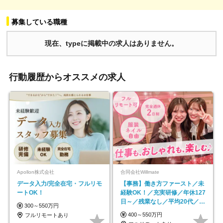
募集している職種
現在、typeに掲載中の求人はありません。
行動履歴からオススメの求人
Apollon株式会社
合同会社Willmate
データ入力/完全在宅・フルリモ
【事務】働き方ファースト／未
ートOK！
経験OK！／充実研修／年休127
日～／残業なし／平均20代／リ
300～550万円
モートOK
400～550万円
フルリモートあり