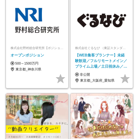
株式会社野村総合研究所【ポジションマッチ登録】
株式会社ぐるなび （東証スタンダード上場）
オープンポジション
【WEB集客プランナー】未経
験歓迎／フルリモートメイン／
500～1500万円
プライム上場／土日祝休み／東
東京都_神奈川県
京・大阪・名古屋
非公開
東京都_大阪府_愛知県