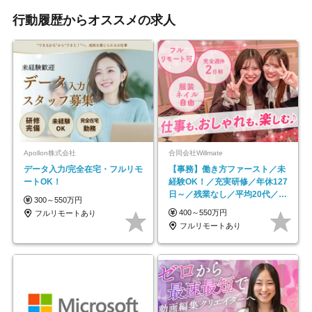
行動履歴からオススメの求人
Apollon株式会社
合同会社Willmate
データ入力/完全在宅・フルリモ
【事務】働き方ファースト／未
ートOK！
経験OK！／充実研修／年休127
日～／残業なし／平均20代／リ
300～550万円
モートOK
400～550万円
フルリモートあり
フルリモートあり