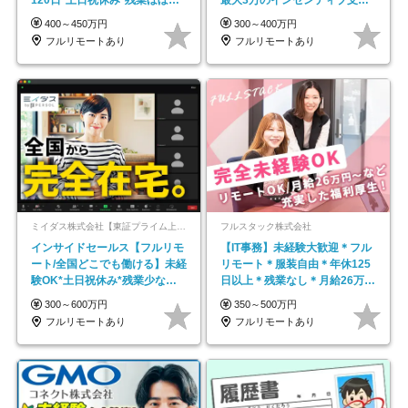
し*育児中社員8割以上
平均年齢33歳
400～450万円
300～400万円
フルリモートあり
フルリモートあり
ミイダス株式会社【東証プライム上場パーソルグループ】
フルスタック株式会社
インサイドセールス【フルリモ
【IT事務】未経験大歓迎＊フル
ート/全国どこでも働ける】未経
リモート＊服装自由＊年休125
験OK*土日祝休み*残業少なめ*
日以上＊残業なし＊月給26万円
在宅勤務手当あり
以上
300～600万円
350～500万円
フルリモートあり
フルリモートあり