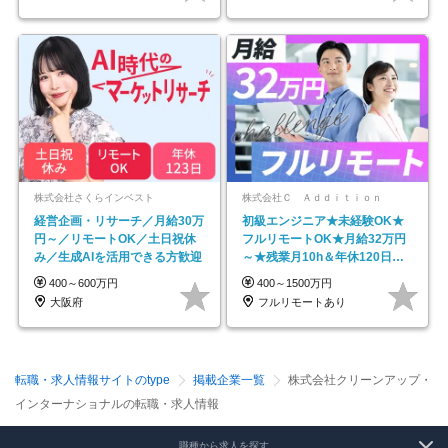
株式会社さくらインベスト
株式会社Ｃ Ａｄｄｉｔｉｏｎ
経営企画・リサーチ／月給30万
初級エンジニア★未経験OK★
円～／リモートOK／土日祝休
フルリモートOK★月給32万円
み／生成AIを活用できる方歓迎
～★残業月10h＆年休120日以
上★副業可
400～600万円
400～1500万円
大阪府
フルリモートあり
転職・求人情報サイトのtype
掲載企業一覧
株式会社クリーンアップ・
インターナショナルの転職・求人情報
職種から求人を探す