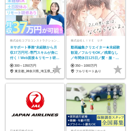
株式会社コプロコンストラクション【東証プライム上場コプロ・ホールディングス子会社】
株式会社ＬＩＶＥ ＵＰ
※サポート事務*未経験から月
動画編集クリエイター★未経験
収37万円可♪専門スキルが身に
歓迎／フルリモOK／残業なし
付く！Web面接＆リモート研修
／年間休日125日／髪・服・ネ
も充実♪/a
イル自由／研修充実で安心
300～1350万円
350～1000万円
東京都_神奈川県_埼玉県_大阪府_愛知県…
フルリモートあり
日本航空株式会社
株式会社損害保険リサーチ