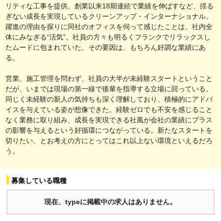
リティな工事を提供。創業以来18期連続で業績を伸ばすなど、揺る
ぎない成長を実現しているクリーンアップ・インターナショナル。
躍進の理由を探りに同社のオフィスを伺って感じたことは、社内全
体にみなぎる“活気”。社員の方々も明るくフランクでリラックスし
たムードに包まれていた。その要因は、もちろん好調な業績にあ
る。
営業、施工管理を問わず、社員の大半が未経験スタートということ
だが、いまでは現場の第一線で後輩を指導する立場に回っている。
同じく未経験の新人の気持ちも深く理解しており、積極的にアドバ
イスを与えている姿が想像できた。経験ゼロでも不安を感じること
なく業務に取り組み、成長を実現できる社風が会社の業績にプラス
の影響を与えるという好循環につながっている。新たなスタートを
切りたい、とお考えの方にとってはこれ以上ない環境といえるだろ
う。
募集している職種
現在、typeに掲載中の求人はありません。