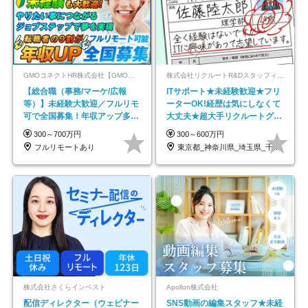
GMOコネクトHR株式会社【GMOインターネットグループ】
株式会社リクルートR&Dスタッフィング【リクルートグループ】
【総合職（事務/マーケ/広報
ITサポート★未経験歓迎★フリ
等）】未経験大歓迎／フルリモ
ーターOK!経歴は気にしなくて
可で全国募集！年収アップ多数
大丈夫★超大手リクルートグル
★年休最大130日★
ープの正社員/sg
300～700万円
300～600万円
フルリモートあり
東京都_神奈川県_埼玉県_千葉県_大阪府…
株式会社さくらインベスト
Apollon株式会社
配信ディレクター（ウェビナー
SNS動画の編集スタッフ★未経