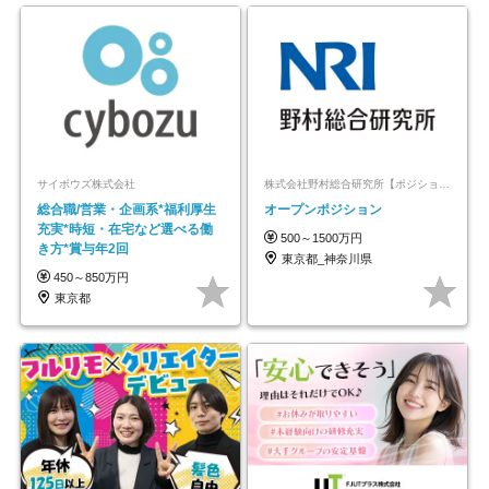
サイボウズ株式会社
株式会社野村総合研究所【ポジションマッチ登録】
総合職/営業・企画系*福利厚生
オープンポジション
充実*時短・在宅など選べる働
500～1500万円
き方*賞与年2回
東京都_神奈川県
450～850万円
東京都