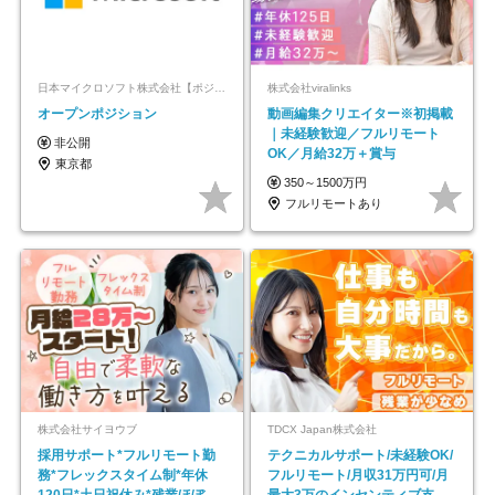
日本マイクロソフト株式会社【ポジションマッチ登録】
株式会社viralinks
オープンポジション
動画編集クリエイター※初掲載
｜未経験歓迎／フルリモート
非公開
OK／月給32万＋賞与
東京都
350～1500万円
フルリモートあり
株式会社サイヨウブ
TDCX Japan株式会社
採用サポート*フルリモート勤
テクニカルサポート/未経験OK/
務*フレックスタイム制*年休
フルリモート/月収31万円可/月
120日*土日祝休み*残業ほぼな
最大3万のインセンティブ支給/