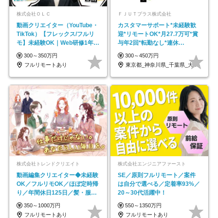
株式会社ＯＬＣ
ＦＪＵＴプラス株式会社
動画クリエイター（YouTube・
カスタマーサポート*未経験歓
TikTok）【フレックス/フルリ
迎*リモートOK*月27.7万可*賞
モ】未経験OK｜Web研修1年間
与年2回*転勤なし*連休
｜副業OK
OK/ZE010232
300～350万円
300～450万円
フルリモートあり
東京都_神奈川県_千葉県_大阪府_愛知県…
株式会社トレンドクリエイト
株式会社エンジニアファースト
動画編集クリエイター◆未経験
SE／原則フルリモート／案件
OK／フルリモOK／ほぼ定時帰
は自分で選べる／定着率93%／
り／年間休日125日／髪・服・
20～30代活躍中！
ネイル自由／副業OK
350～1000万円
550～1350万円
フルリモートあり
フルリモートあり