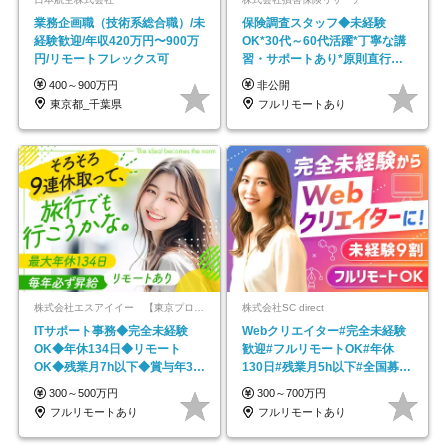
業務企画職（技術系総合職）/未
保険調査スタッフ◆未経験
経験歓迎/年収420万円〜900万
OK*30代～60代活躍*丁寧な講
円/リモートフレックス可
習・サポートあり*原則直行直
帰／全国募集・業務委託
400～900万円
非公開
東京都_千葉県
フルリモートあり
株式会社エスアイイー 【東京プロマーケット上場】
株式会社SC direct
ITサポート事務◆完全未経験
Webクリエイター#完全未経験
OK◆年休134日◆リモート
歓迎#フルリモートOK#年休
OK◆残業月7h以下◆賞与年3回
130日#残業月5h以下#全国募集
◆5年目まで必ず昇給
#最大1年の研修
300～500万円
300～700万円
フルリモートあり
フルリモートあり