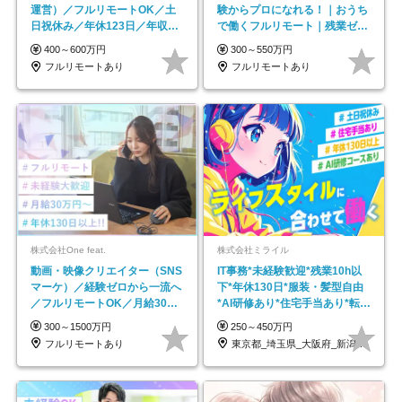
運営）／フルリモートOK／土
験からプロになれる！｜おうち
日祝休み／年休123日／年収
で働くフルリモート｜残業ゼロ
600万円可
で18時退勤◎
400～600万円
300～550万円
フルリモートあり
フルリモートあり
株式会社One feat.
株式会社ミライル
動画・映像クリエイター（SNS
IT事務*未経験歓迎*残業10h以
マーケ）／経験ゼロから一流へ
下*年休130日*服装・髪型自由
／フルリモートOK／月給30万
*AI研修あり*住宅手当あり*転勤
円～／年休130日以上
なし
300～1500万円
250～450万円
フルリモートあり
東京都_埼玉県_大阪府_新潟県_福岡県