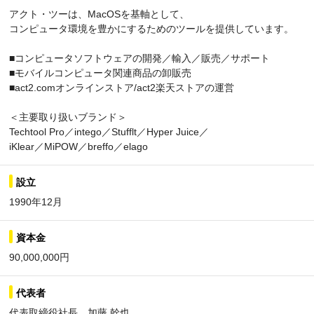
アクト・ツーは、MacOSを基軸として、
コンピュータ環境を豊かにするためのツールを提供しています。
■コンピュータソフトウェアの開発／輸入／販売／サポート
■モバイルコンピュータ関連商品の卸販売
■act2.comオンラインストア/act2楽天ストアの運営
＜主要取り扱いブランド＞
Techtool Pro／intego／Stufflt／Hyper Juice／
iKlear／MiPOW／breffo／elago
設立
1990年12月
資本金
90,000,000円
代表者
代表取締役社長 加藤 幹也