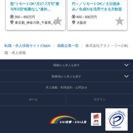
迎*リモートOK*月27.7万可*賞
円～／リモートOK／土日祝休
与年2回*転勤なし*連休
み／生成AIを活用できる方歓迎
OK/ZE010232
300～450万円
400～600万円
東京都_神奈川県_千葉県_大阪府_愛知県…
大阪府
転職・求人情報サイトのtype
掲載企業一覧
株式会社アクト・ツーの転
職・求人情報
職種から求人を探す
勤務地から求人を探す
求人掲載・利用規約・お問合せ
ホーム
ログイン