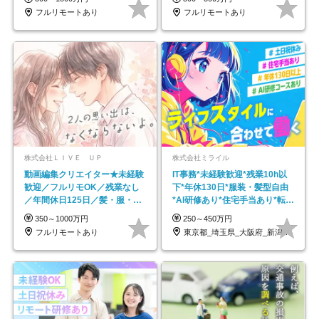
フルリモートあり
フルリモートあり
株式会社ＬＩＶＥ ＵＰ
株式会社ミライル
動画編集クリエイター★未経験
IT事務*未経験歓迎*残業10h以
歓迎／フルリモOK／残業なし
下*年休130日*服装・髪型自由
／年間休日125日／髪・服・ネ
*AI研修あり*住宅手当あり*転勤
イル自由／研修充実で安心
なし
350～1000万円
250～450万円
フルリモートあり
東京都_埼玉県_大阪府_新潟県_福岡県