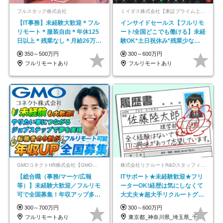
フルスタック株式会社
ミイダス株式会社【東証プライム上場パーソルグループ】
【IT事務】未経験大歓迎＊フル
インサイドセールス【フルリモ
リモート＊服装自由＊年休125
ート/全国どこでも働ける】未経
日以上＊残業なし＊月給26万円
験OK*土日祝休み*残業少なめ*
以上
在宅勤務手当あり
350～500万円
300～600万円
フルリモートあり
フルリモートあり
GMOコネクトHR株式会社【GMOインターネットグループ】
株式会社リクルートR&Dスタッフィング【リクルートグループ】
【総合職（事務/マーケ/広報
ITサポート★未経験歓迎★フリ
等）】未経験大歓迎／フルリモ
ーターOK!経歴は気にしなくて
可で全国募集！年収アップ多数
大丈夫★超大手リクルートグル
★年休最大130日★
ープの正社員/sg
300～700万円
300～600万円
フルリモートあり
東京都_神奈川県_埼玉県_千葉県_大阪府…