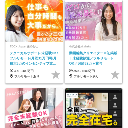
TDCX Japan株式会社
株式会社viralinks
テクニカルサポート/未経験OK/
動画編集クリエイター※初掲載
フルリモート/月収31万円可/月
｜未経験歓迎／フルリモート
最大3万のインセンティブ支給/
OK／月給32万＋賞与
平均年齢33歳
300～400万円
350～1500万円
フルリモートあり
フルリモートあり