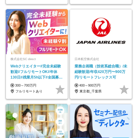
株式会社SC direct
日本航空株式会社
Webクリエイター#完全未経験
業務企画職（技術系総合職）/未
歓迎#フルリモートOK#年休
経験歓迎/年収420万円〜900万
130日#残業月5h以下#全国募集
円/リモートフレックス可
#最大1年の研修
300～700万円
400～900万円
フルリモートあり
東京都_千葉県