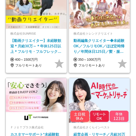
株式会社SUNRISE
株式会社トレンドクリエイト
【動画クリエイター】未経験歓
動画編集クリエイター◆未経験
迎＊月給30万～＊年休125日以
OK／フルリモOK／ほぼ定時帰
上＊フルリモ・フルフレックス
り／年間休日125日／髪・服・
◆10名の採用が決定◆
ネイル自由／副業OK
400～1500万円
350～1000万円
フルリモートあり
フルリモートあり
ＦＪＵＴプラス株式会社
株式会社さくらインベスト
カスタマーサポート*未経験歓
経営企画・リサーチ／月給30万