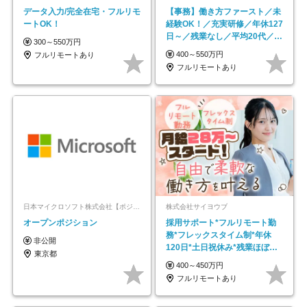
データ入力/完全在宅・フルリモ
【事務】働き方ファースト／未
ートOK！
経験OK！／充実研修／年休127
日～／残業なし／平均20代／リ
300～550万円
モートOK
400～550万円
フルリモートあり
フルリモートあり
日本マイクロソフト株式会社【ポジションマッチ登録】
株式会社サイヨウブ
オープンポジション
採用サポート*フルリモート勤
務*フレックスタイム制*年休
非公開
120日*土日祝休み*残業ほぼな
東京都
し*育児中社員8割以上
400～450万円
フルリモートあり