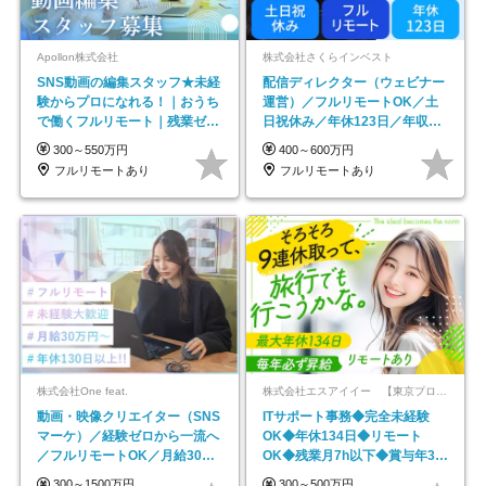
Apollon株式会社
株式会社さくらインベスト
SNS動画の編集スタッフ★未経
配信ディレクター（ウェビナー
験からプロになれる！｜おうち
運営）／フルリモートOK／土
で働くフルリモート｜残業ゼロ
日祝休み／年休123日／年収
で18時退勤◎
600万円可
300～550万円
400～600万円
フルリモートあり
フルリモートあり
株式会社One feat.
株式会社エスアイイー 【東京プロマーケット上場】
動画・映像クリエイター（SNS
ITサポート事務◆完全未経験
マーケ）／経験ゼロから一流へ
OK◆年休134日◆リモート
／フルリモートOK／月給30万
OK◆残業月7h以下◆賞与年3回
円～／年休130日以上
◆5年目まで必ず昇給
300～1500万円
300～500万円