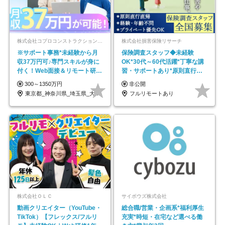
株式会社コプロコンストラクション【東証プライム上場コプロ・ホールディングス子会社】
株式会社損害保険リサーチ
※サポート事務*未経験から月
保険調査スタッフ◆未経験
収37万円可♪専門スキルが身に
OK*30代～60代活躍*丁寧な講
付く！Web面接＆リモート研修
習・サポートあり*原則直行直
も充実♪/a
帰／全国募集・業務委託
300～1350万円
非公開
東京都_神奈川県_埼玉県_大阪府_愛知県…
フルリモートあり
株式会社ＯＬＣ
サイボウズ株式会社
動画クリエイター（YouTube・
総合職/営業・企画系*福利厚生
TikTok）【フレックス/フルリ
充実*時短・在宅など選べる働