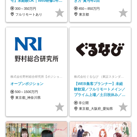
モ】未経験OK｜Web研修1年間
き方*賞与年2回
｜副業OK
300～350万円
450～850万円
フルリモートあり
東京都
株式会社野村総合研究所【ポジションマッチ登録】
株式会社ぐるなび （東証スタンダード上場）
オープンポジション
【WEB集客プランナー】未経
験歓迎／フルリモートメイン／
500～1500万円
プライム上場／土日祝休み／東
東京都_神奈川県
京・大阪・名古屋
非公開
東京都_大阪府_愛知県