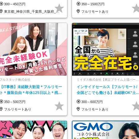
なし*連休OK/ZE010232
万＋賞与
300～450万円
350～1500万円
東京都_神奈川県_千葉県_大阪府_愛
フルリモートあり
知県…
フルスタック株式会社
ミイダス株式会社【東証プライム上場パーソ
ルグループ】
【IT事務】未経験大歓迎＊フルリモー
インサイドセールス【フルリモート/
ト＊服装自由＊年休125日以上＊残業
全国どこでも働ける】未経験OK*土
なし＊月給26万円以上
祝休み*残業少なめ*在宅勤務手当あ
350～500万円
300～600万円
フルリモートあり
フルリモートあり