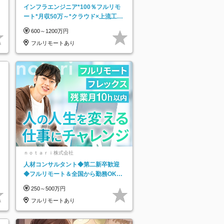
インフラエンジニア*100％フルリモ
ート*月収50万～*クラウド×上流工程
*前職給与保証*残業月9.8h
600～1200万円
フルリモートあり
ｎｏｔａｒｉ株式会社
人材コンサルタント◆第二新卒歓迎
◆フルリモート＆全国から勤務OK◆
残業月10h以内◆フレックス制
250～500万円
フルリモートあり