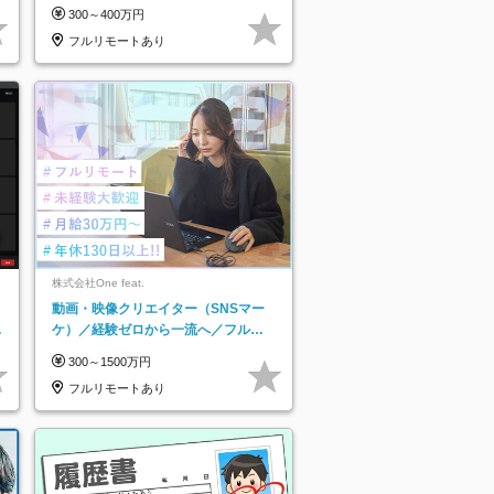
インセンティブ支給/平均年齢33歳
300～400万円
フルリモートあり
株式会社One feat.
動画・映像クリエイター（SNSマー
日
ケ）／経験ゼロから一流へ／フルリ
り
モートOK／月給30万円～／年休130
300～1500万円
日以上
フルリモートあり