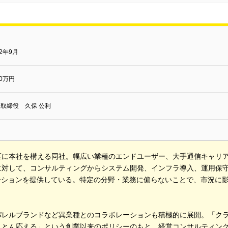
92年9月
00万円
取締役 久保 公利
区に本社を構える同社。幅広い業種のエンドユーザー、大手通信キャリア
に対して、コンサルティングからシステム開発、インフラ導入、運用保守
ューションを提供している。特定の分野・業務に偏らないことで、市況に
。
パレルブランドなど異業種とのコラボレーションも積極的に展開。「ク
ことん応える」という創業以来のポリシーのもと、経営コンサルティング