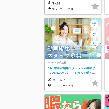
り*原則直行直帰／全国募集・業務委
非公開
託
フルリモートあり
Apollon株式会社
SNS動画の編集スタッフ★未経験か
らプロになれる！｜おうちで働くフ
ルリモート｜残業ゼロで18時退勤◎
300～550万円
フルリモートあり