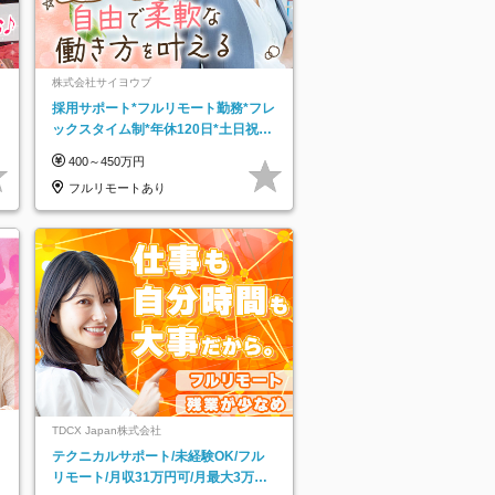
株式会社サイヨウブ
採用サポート*フルリモート勤務*フレ
ックスタイム制*年休120日*土日祝休
み*残業ほぼなし*育児中社員8割以上
400～450万円
フルリモートあり
TDCX Japan株式会社
テクニカルサポート/未経験OK/フル
リモート/月収31万円可/月最大3万の