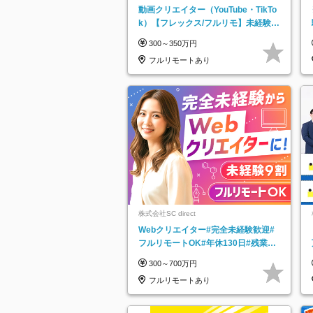
動画クリエイター（YouTube・TikTo
k）【フレックス/フルリモ】未経験O
K｜Web研修1年間｜副業OK
300～350万円
フルリモートあり
株式会社SC direct
Webクリエイター#完全未経験歓迎#
フルリモートOK#年休130日#残業月
5h以下#全国募集#最大1年の研修
300～700万円
フルリモートあり