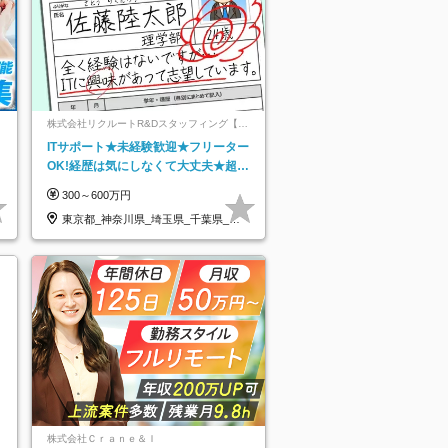
ネ
株式会社リクルートR&Dスタッフィング【リ
クルートグループ】
ITサポート★未経験歓迎★フリーター
OK!経歴は気にしなくて大丈夫★超大
手リクルートグループの正社員/sg
300～600万円
東京都_神奈川県_埼玉県_千葉県_大
阪府…
株式会社Ｃｒａｎｅ＆Ｉ