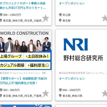
ライム上場コプロ・ホールディングス子会
※プロジェクトサポート事務☆未経
オープンポジション
社】
験から月収37万円も可☆リモート研
修あり☆土日祝休☆20代～30代活躍/
300～1350万円
非公開
b
東京都_神奈川県_埼玉県_大阪府_愛
東京都
知県…
株式会社ワールドコンストラクション 【東証
株式会社野村総合研究所【ポジションマッチ
一部】 (ワールドホールディングス・グルー
登録】
【管理サポート】未経験歓迎*月給30
オープンポジション
プ)
万円以上可*福利厚生が充実！
350～450万円
500～1500万円
東京都_神奈川県_埼玉県_千葉県_大
東京都_神奈川県
阪府…