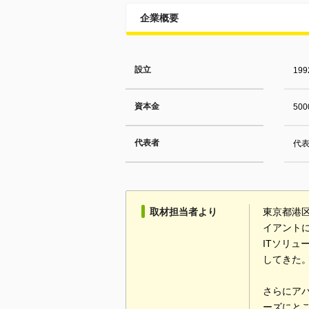
企業概要
設立
19
資本金
50
代表者
代表
取材担当者より
東京都港
イアント
ITソリ
してきた
さらにア
ーズにと