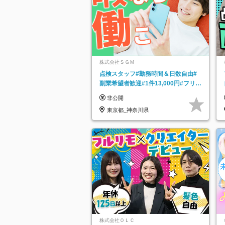
株式会社ＳＧＭ
点検スタッフ#勤務時間＆日数自由#
副業希望者歓迎#1件13,000円#フリー
ターOK#資格スキル不要
非公開
東京都_神奈川県
株式会社ＯＬＣ