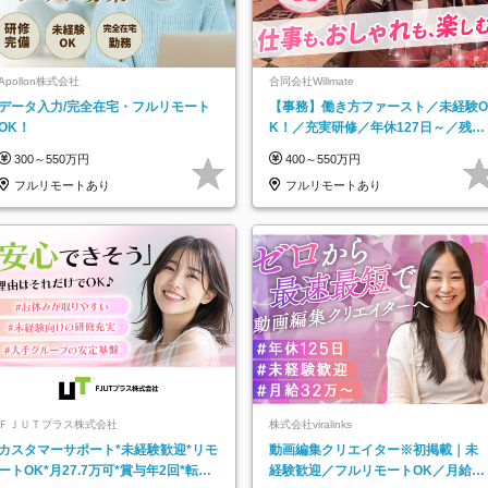
Apollon株式会社
合同会社Willmate
データ入力/完全在宅・フルリモート
【事務】働き方ファースト／未経験O
OK！
K！／充実研修／年休127日～／残業
なし／平均20代／リモートOK
300～550万円
400～550万円
フルリモートあり
フルリモートあり
ＦＪＵＴプラス株式会社
株式会社viralinks
カスタマーサポート*未経験歓迎*リモ
動画編集クリエイター※初掲載｜未
ートOK*月27.7万可*賞与年2回*転勤
経験歓迎／フルリモートOK／月給32