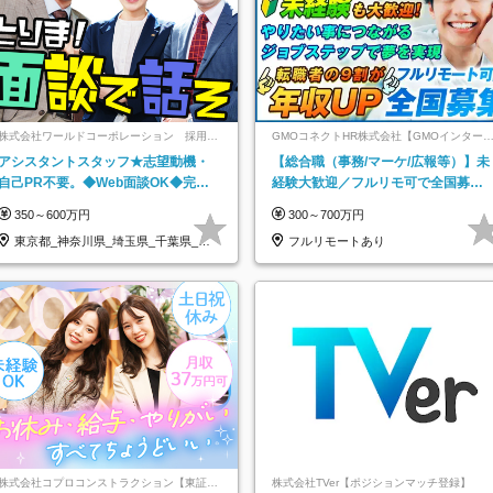
株式会社ワールドコーポレーション 採用事
GMOコネクトHR株式会社【GMOインター
業部【上場グループ】
ットグループ】
アシスタントスタッフ★志望動機・
【総合職（事務/マーケ/広報等）】未
自己PR不要。◆Web面談OK◆完全
経験大歓迎／フルリモ可で全国募
週休2日◆年収700万円可/p13
集！年収アップ多数★年休最大130日
350～600万円
300～700万円
★
東京都_神奈川県_埼玉県_千葉県_大
フルリモートあり
阪府…
株式会社コプロコンストラクション【東証プ
株式会社TVer【ポジションマッチ登録】