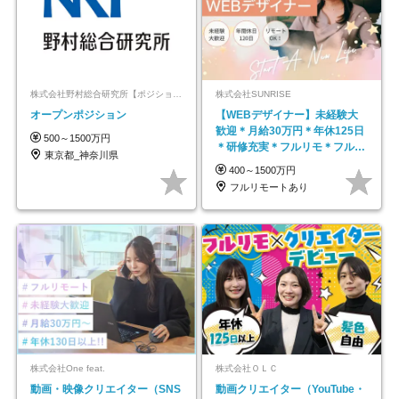
株式会社野村総合研究所【ポジションマッチ登録】
株式会社SUNRISE
オープンポジション
【WEBデザイナー】未経験大
歓迎＊月給30万円＊年休125日
500～1500万円
＊研修充実＊フルリモ＊フルフ
東京都_神奈川県
レックス＊
400～1500万円
フルリモートあり
株式会社One feat.
株式会社ＯＬＣ
動画・映像クリエイター（SNS
動画クリエイター（YouTube・