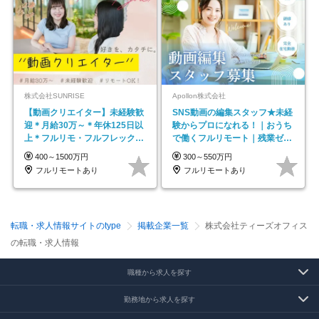
株式会社SUNRISE
Apollon株式会社
【動画クリエイター】未経験歓
SNS動画の編集スタッフ★未経
迎＊月給30万～＊年休125日以
験からプロになれる！｜おうち
上＊フルリモ・フルフレックス
で働くフルリモート｜残業ゼロ
◆10名の採用が決定◆
で18時退勤◎
400～1500万円
300～550万円
フルリモートあり
フルリモートあり
転職・求人情報サイトのtype
掲載企業一覧
株式会社ティーズオフィス
の転職・求人情報
職種から求人を探す
勤務地から求人を探す