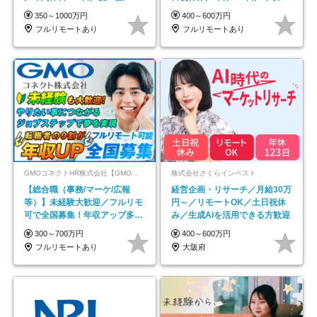
イル自由／研修充実で安心
600万円可
350～1000万円
400～600万円
フルリモートあり
フルリモートあり
GMOコネクトHR株式会社【GMOインターネットグループ】
株式会社さくらインベスト
【総合職（事務/マーケ/広報
経営企画・リサーチ／月給30万
等）】未経験大歓迎／フルリモ
円～／リモートOK／土日祝休
可で全国募集！年収アップ多数
み／生成AIを活用できる方歓迎
★年休最大130日★
300～700万円
400～600万円
フルリモートあり
大阪府