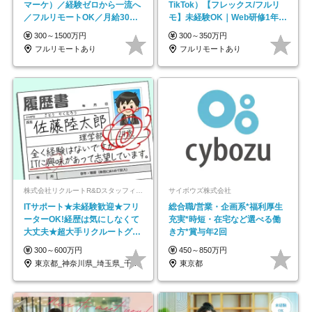
マーケ）／経験ゼロから一流へ
TikTok）【フレックス/フルリ
／フルリモートOK／月給30万
モ】未経験OK｜Web研修1年間
円～／年休130日以上
｜副業OK
300～1500万円
300～350万円
フルリモートあり
フルリモートあり
株式会社リクルートR&Dスタッフィング【リクルートグループ】
サイボウズ株式会社
ITサポート★未経験歓迎★フリ
総合職/営業・企画系*福利厚生
ーターOK!経歴は気にしなくて
充実*時短・在宅など選べる働
大丈夫★超大手リクルートグル
き方*賞与年2回
ープの正社員/sg
300～600万円
450～850万円
東京都_神奈川県_埼玉県_千葉県_大阪府…
東京都