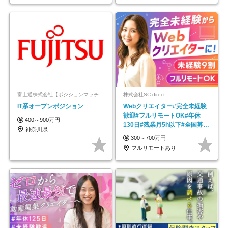
富士通株式会社【ポジションマッチ登録】
株式会社SC direct
IT系オープンポジション
Webクリエイター#完全未経験
歓迎#フルリモートOK#年休
400～900万円
130日#残業月5h以下#全国募集
神奈川県
#最大1年の研修
300～700万円
フルリモートあり