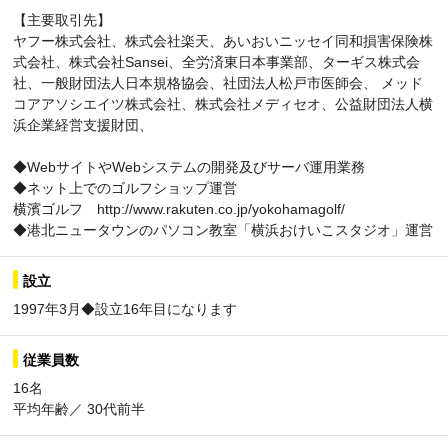
【主要取引先】
ヤフー株式会社、株式会社楽天、あいおいニッセイ同和損害保険株
式会社、株式会社Sansei、全労済東日本事業部、ターギス株式会
社、一般財団法人日本規格協会、社団法人松戸市医師会、 メッド
コアアソシエイツ株式会社、株式会社メディセオ、公益財団法人横
浜企業経営支援財団、
◆WebサイトやWebシステムの開発及びサーバ運用業務
◆ネット上でのゴルフショップ運営
横濱ゴルフ http://www.rakuten.co.jp/yokohamagolf/
◆港北ニュータウンのパソコン教室「横浜おけいこスタジオ」運営
設立
1997年3月◆設立16年目になります
従業員数
16名
平均年齢／ 30代前半