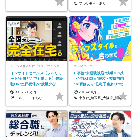
フルリモートあり
ミイダス株式会社【東証プライム上場パーソルグループ】
株式会社ミライル
インサイドセールス【フルリモ
IT事務*未経験歓迎*残業10h以
ート/全国どこでも働ける】未経
下*年休130日*服装・髪型自由
験OK*土日祝休み*残業少なめ*
*AI研修あり*住宅手当あり*転勤
在宅勤務手当あり
なし
300～600万円
250～450万円
フルリモートあり
東京都_埼玉県_大阪府_新潟県_福岡県