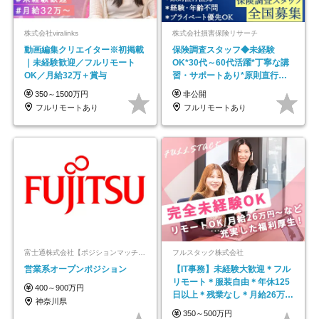
株式会社viralinks
株式会社損害保険リサーチ
動画編集クリエイター※初掲載
保険調査スタッフ◆未経験
｜未経験歓迎／フルリモート
OK*30代～60代活躍*丁寧な講
OK／月給32万＋賞与
習・サポートあり*原則直行直
帰／全国募集・業務委託
350～1500万円
非公開
フルリモートあり
フルリモートあり
富士通株式会社【ポジションマッチ登録】
フルスタック株式会社
営業系オープンポジション
【IT事務】未経験大歓迎＊フル
リモート＊服装自由＊年休125
400～900万円
日以上＊残業なし＊月給26万円
神奈川県
以上
350～500万円