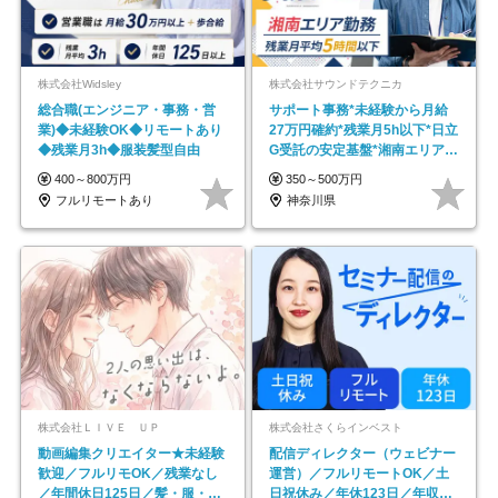
株式会社Widsley
株式会社サウンドテクニカ
総合職(エンジニア・事務・営
サポート事務*未経験から月給
業)◆未経験OK◆リモートあり
27万円確約*残業月5h以下*日立
◆残業月3h◆服装髪型自由
G受託の安定基盤*湘南エリア勤
務
400～800万円
350～500万円
フルリモートあり
神奈川県
株式会社ＬＩＶＥ ＵＰ
株式会社さくらインベスト
動画編集クリエイター★未経験
配信ディレクター（ウェビナー
歓迎／フルリモOK／残業なし
運営）／フルリモートOK／土
／年間休日125日／髪・服・ネ
日祝休み／年休123日／年収