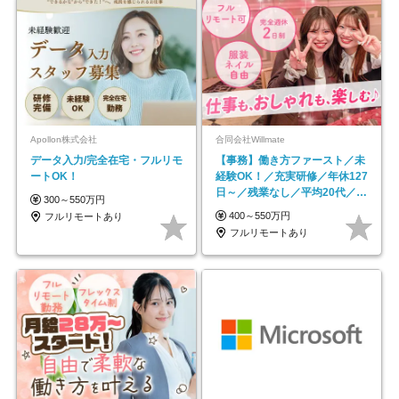
Apollon株式会社
合同会社Willmate
データ入力/完全在宅・フルリモ
【事務】働き方ファースト／未
ートOK！
経験OK！／充実研修／年休127
日～／残業なし／平均20代／リ
300～550万円
モートOK
400～550万円
フルリモートあり
フルリモートあり