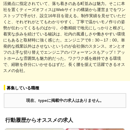
活拠点に指定されていて、落ち着きのある町並みは魅力。そこに本
社を置くティーズオフィスはWebサイトの構築から運営までをワン
ストップで手がけ、設立16年目を迎える。制作実績を見せていただ
くと、それぞれがとてもわかりやすく、丁寧で温かいモノ作りの姿
勢が伝わってくるものばかり。小数精鋭で地元にしっかりと根ざし
着実な歩みを続けている秘訣は、社内の風通しさや働きやすい環境
にもあると取材時に強く感じた。エンジニアで8：30～17：00。単
発的な残業以外はさせないというのが会社側のスタンス。オンとオ
フの上手な切り替えでエンジニアのパフォーマンスもアップ！アッ
トホームな雰囲気も魅力的だった。ワクワク感を維持できる環境
で、経験を存分にいかせるはずだ。長く腰を据えて活躍できるオス
スメの会社。
募集している職種
現在、typeに掲載中の求人はありません。
行動履歴からオススメの求人