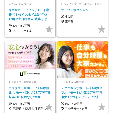
株式会社サイヨウブ
日本マイクロソフト株式会社【ポジションマッチ登録】
採用サポート*フルリモート勤
オープンポジション
務*フレックスタイム制*年休
非公開
120日*土日祝休み*残業ほぼな
東京都
し*育児中社員8割以上
400～450万円
フルリモートあり
ＦＪＵＴプラス株式会社
TDCX Japan株式会社
カスタマーサポート*未経験歓
テクニカルサポート/未経験OK/
迎*リモートOK*月27.7万可*賞
フルリモート/月収31万円可/月
与年2回*転勤なし*連休
最大3万のインセンティブ支給/
OK/ZE010232
平均年齢33歳
300～450万円
300～400万円
東京都_神奈川県_千葉県_大阪府_愛知県…
フルリモートあり