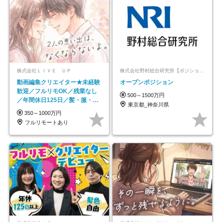
株式会社ＬＩＶＥ ＵＰ
株式会社野村総合研究所【ポジションマッチ登録】
動画編集クリエイター★未経験
オープンポジション
歓迎／フルリモOK／残業なし
500～1500万円
／年間休日125日／髪・服・ネ
東京都_神奈川県
イル自由／研修充実で安心
350～1000万円
フルリモートあり