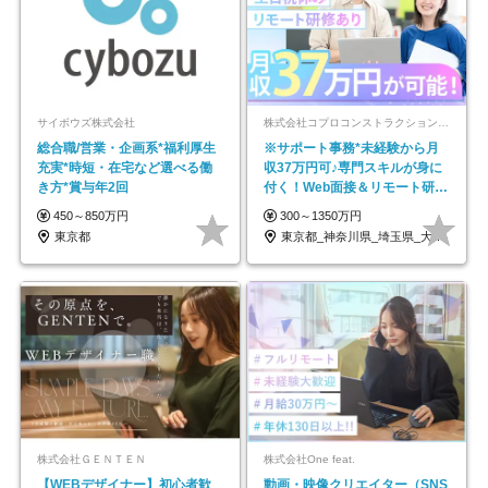
サイボウズ株式会社
株式会社コプロコンストラクション【東証プライム上場コプロ・ホールディングス子会社】
総合職/営業・企画系*福利厚生
※サポート事務*未経験から月
充実*時短・在宅など選べる働
収37万円可♪専門スキルが身に
き方*賞与年2回
付く！Web面接＆リモート研修
も充実♪/a
450～850万円
300～1350万円
東京都
東京都_神奈川県_埼玉県_大阪府_愛知県…
株式会社ＧＥＮＴＥＮ
株式会社One feat.
【WEBデザイナー】初⼼者歓
動画・映像クリエイター（SNS