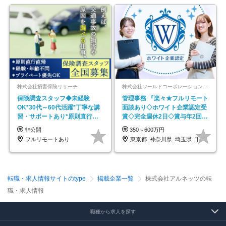
株式会社損害保険リサーチ
株式会社ワールドコーポレーション 採用事業部【上場グループ】
保険調査スタッフ◆未経験
管理事務 『楽々★フルリモート
OK*30代～60代活躍*丁寧な講
面談あり◇ホワイト企業認定受
習・サポートあり*原則直行直
賞◇完全週休2日◇賞与年2回
帰／全国募集・業務委託
/p13
非公開
350～600万円
フルリモートあり
東京都_神奈川県_埼玉県_千葉県_大阪府…
転職・求人情報サイトのtype
掲載企業一覧
株式会社アルネッツの転
職・求人情報
職種から求人を探す