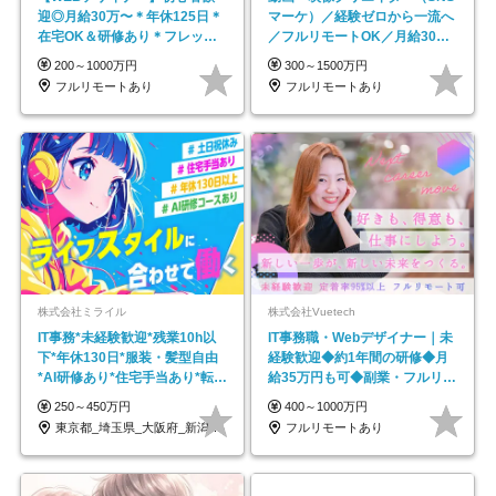
迎◎⽉給30万〜＊年休125⽇＊
マーケ）／経験ゼロから一流へ
在宅OK＆研修あり＊フレック
／フルリモートOK／月給30万
ス
円～／年休130日以上
200～1000万円
300～1500万円
フルリモートあり
フルリモートあり
株式会社ミライル
株式会社Vuetech
IT事務*未経験歓迎*残業10h以
IT事務職・Webデザイナー｜未
下*年休130日*服装・髪型自由
経験歓迎◆約1年間の研修◆月
*AI研修あり*住宅手当あり*転勤
給35万円も可◆副業・フルリモ
なし
ート可◆年休126日
250～450万円
400～1000万円
東京都_埼玉県_大阪府_新潟県_福岡県
フルリモートあり