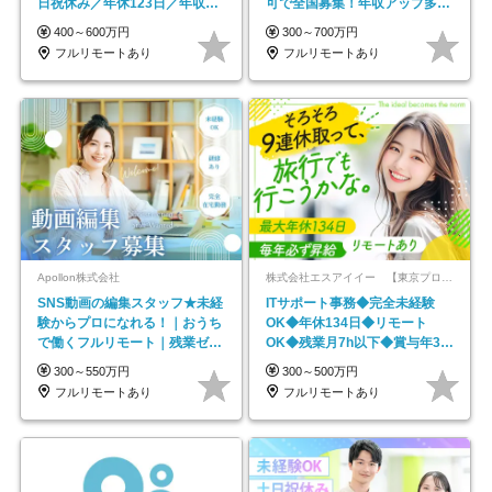
日祝休み／年休123日／年収
可で全国募集！年収アップ多数
600万円可
★年休最大130日★
400～600万円
300～700万円
フルリモートあり
フルリモートあり
Apollon株式会社
株式会社エスアイイー 【東京プロマーケット上場】
SNS動画の編集スタッフ★未経
ITサポート事務◆完全未経験
験からプロになれる！｜おうち
OK◆年休134日◆リモート
で働くフルリモート｜残業ゼロ
OK◆残業月7h以下◆賞与年3回
で18時退勤◎
◆5年目まで必ず昇給
300～550万円
300～500万円
フルリモートあり
フルリモートあり