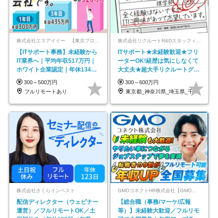
株式会社エスアイイー 【東京プロマーケット上場】
株式会社リクルートR&Dスタッフィング【リクルートグループ】
【ITサポート事務】未経験から
ITサポート★未経験歓迎★フリ
IT業界へ｜平均年収517万円｜
ーターOK!経歴は気にしなくて
ホワイト企業認定｜年休134日
大丈夫★超大手リクルートグル
｜リモートOK
ープの正社員/sg
300～500万円
300～600万円
フルリモートあり
東京都_神奈川県_埼玉県_千葉県_大阪府…
株式会社さくらインベスト
GMOコネクトHR株式会社【GMOインターネットグループ】
配信ディレクター（ウェビナー
【総合職（事務/マーケ/広報
運営）／フルリモートOK／土
等）】未経験大歓迎／フルリモ