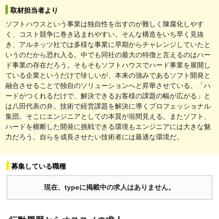
取材担当者より
ソフトハウスという事業は独自性を出すのが難しく陳腐化しやす
く、コスト競争に巻き込まれやすい。そんな構造をいち早く見抜
き、アルネッツ社では多様な事業に早期からチャレンジしていたと
いうのだから恐れ入る。中でも同社の最大の特徴と言えるのはハー
ド事業の存在だろう。そもそもソフトハウスでハード事業を展開し
ている企業というだけで珍しいが、本来の強みであるソフト開発と
融合させることで独自のソリューションへと昇華させている。「ハ
ードがつくれるだけで、解決できるお客様の課題の幅が広がる」と
は八田代表の弁。技術で経営課題を解決に導くプロフェッショナル
集団。そこにエンジニアとしての本質が垣間見える。またソフト、
ハードを横断した開発に挑戦できる環境もエンジニアには大きな魅
力だろう。自らを成長させたい技術者には最適な環境だ。
募集している職種
現在、typeに掲載中の求人はありません。