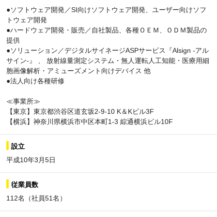
●ソフトウェア開発／SI向けソフトウェア開発、ユーザー向けソフ
トウェア開発
●ハードウェア開発・販売／自社製品、各種ＯＥＭ、ＯＤＭ製品の
提供
●ソリューション／デジタルサイネージASPサービス『Alsign -アル
サイン-』 、 放射線量測定システム・無人運転人工知能・医療用細
胞画像解析・アミューズメント向けデバイス 他
●法人向け各種研修
≪事業所≫
【東京】東京都渋谷区道玄坂2-9-10 K＆Kビル3F
【横浜】神奈川県横浜市中区本町1-3 綜通横浜ビル10F
設立
平成10年3月5日
従業員数
112名（社員51名）