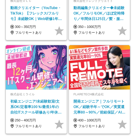
株式会社ＯＬＣ
株式会社トレンドクリエイト
動画クリエイター（YouTube・
動画編集クリエイター◆未経験
TikTok）【フレックス/フルリ
OK／フルリモOK／ほぼ定時帰
モ】未経験OK｜Web研修1年間
り／年間休日125日／髪・服・
｜副業OK
ネイル自由／副業OK
300～350万円
350～1000万円
フルリモートあり
フルリモートあり
株式会社ミライル
FLARETECH株式会社
初級エンジニア/未経験歓迎/文
開発エンジニア｜フルリモート
系OK/定着率100％/最長1年の
OK／経験半年～でOK／実質還
自社ITスクール研修あり/年休
元率80～90%／前給保証／AI系
130日
など最先端案件多数
250～400万円
400～1000万円
フルリモートあり
フルリモートあり