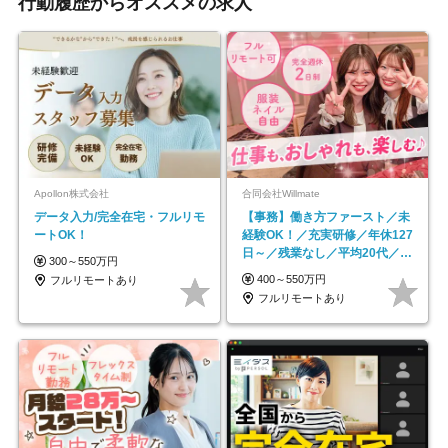
行動履歴からオススメの求人
Apollon株式会社
合同会社Willmate
データ入力/完全在宅・フルリモ
【事務】働き方ファースト／未
ートOK！
経験OK！／充実研修／年休127
日～／残業なし／平均20代／リ
300～550万円
モートOK
400～550万円
フルリモートあり
フルリモートあり