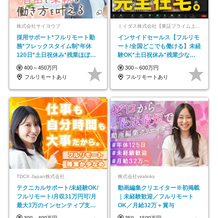
株式会社サイヨウブ
ミイダス株式会社【東証プライム上場パーソルグループ】
採用サポート*フルリモート勤
インサイドセールス【フルリモ
務*フレックスタイム制*年休
ート/全国どこでも働ける】未経
120日*土日祝休み*残業ほぼな
験OK*土日祝休み*残業少なめ*
し*育児中社員8割以上
在宅勤務手当あり
400～450万円
300～600万円
フルリモートあり
フルリモートあり
TDCX Japan株式会社
株式会社viralinks
テクニカルサポート/未経験OK/
動画編集クリエイター※初掲載
フルリモート/月収31万円可/月
｜未経験歓迎／フルリモート
最大3万のインセンティブ支給/
OK／月給32万＋賞与
平均年齢33歳
300～400万円
350～1500万円