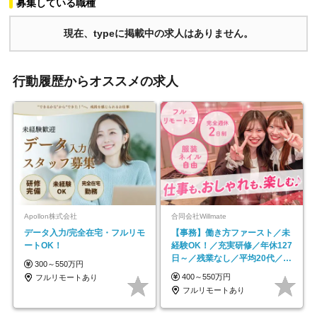
募集している職種
現在、typeに掲載中の求人はありません。
行動履歴からオススメの求人
Apollon株式会社
合同会社Willmate
データ入力/完全在宅・フルリモ
【事務】働き方ファースト／未
ートOK！
経験OK！／充実研修／年休127
日～／残業なし／平均20代／リ
300～550万円
モートOK
400～550万円
フルリモートあり
フルリモートあり