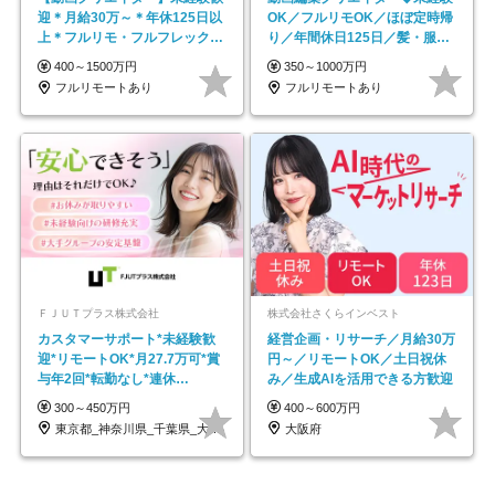
迎＊月給30万～＊年休125日以
OK／フルリモOK／ほぼ定時帰
上＊フルリモ・フルフレックス
り／年間休日125日／髪・服・
◆10名の採用が決定◆
ネイル自由／副業OK
400～1500万円
350～1000万円
フルリモートあり
フルリモートあり
ＦＪＵＴプラス株式会社
株式会社さくらインベスト
カスタマーサポート*未経験歓
経営企画・リサーチ／月給30万
迎*リモートOK*月27.7万可*賞
円～／リモートOK／土日祝休
与年2回*転勤なし*連休
み／生成AIを活用できる方歓迎
OK/ZE010232
300～450万円
400～600万円
東京都_神奈川県_千葉県_大阪府_愛知県…
大阪府