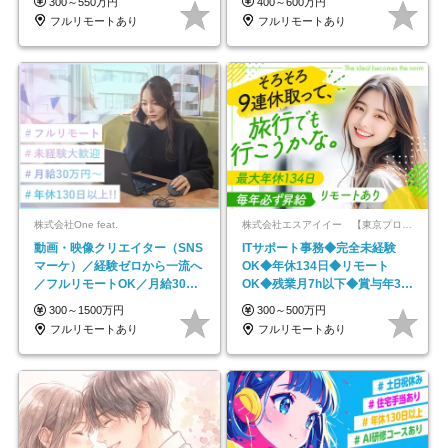
300～550万円
400～600万円
フルリモートあり
フルリモートあり
株式会社One feat.
株式会社エスアイイー 【東京プロマーケット上場】
動画・映像クリエイター（SNS
ITサポート事務◆完全未経験
マーケ）／経験ゼロから一流へ
OK◆年休134日◆リモート
／フルリモートOK／月給30万
OK◆残業月7h以下◆賞与年3回
円～／年休130日以上
◆5年目まで必ず昇給
300～1500万円
300～500万円
フルリモートあり
フルリモートあり