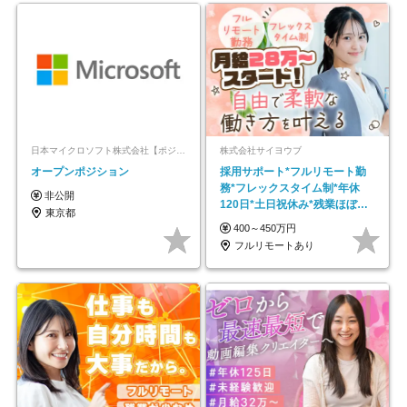
日本マイクロソフト株式会社【ポジションマッチ登録】
株式会社サイヨウブ
オープンポジション
採用サポート*フルリモート勤
務*フレックスタイム制*年休
非公開
120日*土日祝休み*残業ほぼな
東京都
し*育児中社員8割以上
400～450万円
フルリモートあり