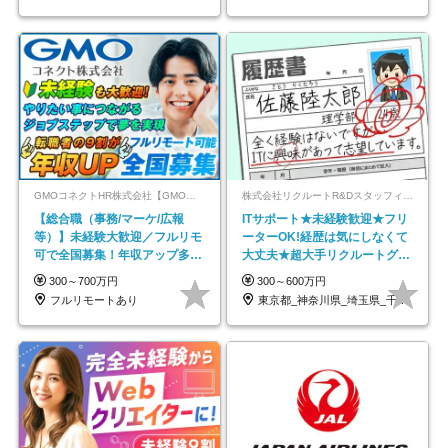
GMOコネクトHR株式会社【GMOインターネットグループ】
株式会社リクルートR&Dスタッフィング【リクルートグループ】
【総合職（事務/マーケ/広報
ITサポート★未経験歓迎★フリ
等）】未経験大歓迎／フルリモ
ーターOK!経歴は気にしなくて
可で全国募集！年収アップ多数
大丈夫★超大手リクルートグル
★年休最大130日★
ープの正社員/sg
300～700万円
300～600万円
フルリモートあり
東京都_神奈川県_埼玉県_千葉県_大阪府…