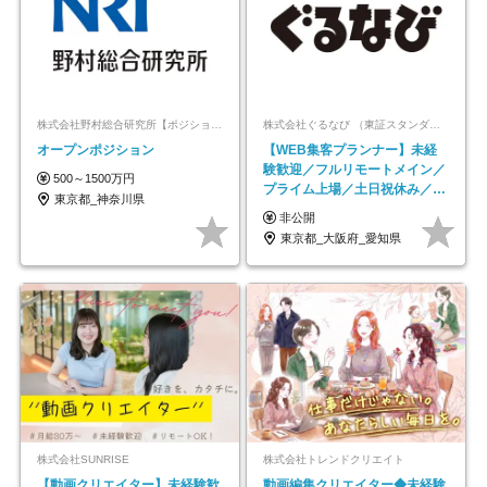
株式会社野村総合研究所【ポジションマッチ登録】
株式会社ぐるなび （東証スタンダード上場）
オープンポジション
【WEB集客プランナー】未経
験歓迎／フルリモートメイン／
500～1500万円
プライム上場／土日祝休み／東
東京都_神奈川県
京・大阪・名古屋
非公開
東京都_大阪府_愛知県
株式会社SUNRISE
株式会社トレンドクリエイト
【動画クリエイター】未経験歓
動画編集クリエイター◆未経験