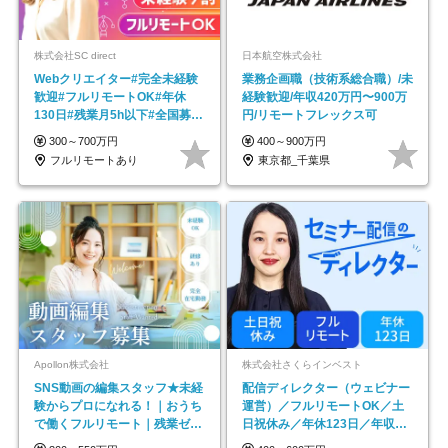
株式会社SC direct
日本航空株式会社
Webクリエイター#完全未経験
業務企画職（技術系総合職）/未
歓迎#フルリモートOK#年休
経験歓迎/年収420万円〜900万
130日#残業月5h以下#全国募集
円/リモートフレックス可
#最大1年の研修
300～700万円
400～900万円
フルリモートあり
東京都_千葉県
Apollon株式会社
株式会社さくらインベスト
SNS動画の編集スタッフ★未経
配信ディレクター（ウェビナー
験からプロになれる！｜おうち
運営）／フルリモートOK／土
で働くフルリモート｜残業ゼロ
日祝休み／年休123日／年収
で18時退勤◎
600万円可