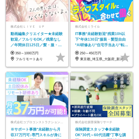
株式会社ＬＩＶＥ ＵＰ
株式会社ミライル
動画編集クリエイター★未経験
IT事務*未経験歓迎*残業10h以
歓迎／フルリモOK／残業なし
下*年休130日*服装・髪型自由
／年間休日125日／髪・服・ネ
*AI研修あり*住宅手当あり*転勤
イル自由／研修充実で安心
なし
350～1000万円
250～450万円
フルリモートあり
東京都_埼玉県_大阪府_新潟県_福岡県
株式会社コプロコンストラクション【東証プライム上場コプロ・ホールディングス子会社】
株式会社損害保険リサーチ
※サポート事務*未経験から月
保険調査スタッフ◆未経験
収37万円可♪専門スキルが身に
OK*30代～60代活躍*丁寧な講