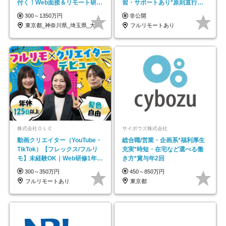
付く！Web面接＆リモート研修
習・サポートあり*原則直行直
も充実♪/a
帰／全国募集・業務委託
300～1350万円
非公開
東京都_神奈川県_埼玉県_大阪府_愛知県…
フルリモートあり
株式会社ＯＬＣ
サイボウズ株式会社
動画クリエイター（YouTube・
総合職/営業・企画系*福利厚生
TikTok）【フレックス/フルリ
充実*時短・在宅など選べる働
モ】未経験OK｜Web研修1年間
き方*賞与年2回
｜副業OK
300～350万円
450～850万円
フルリモートあり
東京都