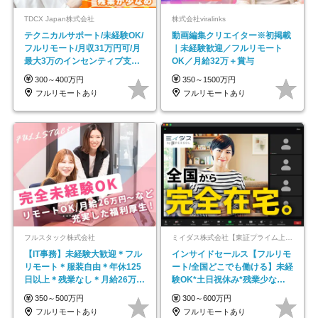
TDCX Japan株式会社
株式会社viralinks
テクニカルサポート/未経験OK/
動画編集クリエイター※初掲載
フルリモート/月収31万円可/月
｜未経験歓迎／フルリモート
最大3万のインセンティブ支給/
OK／月給32万＋賞与
平均年齢33歳
300～400万円
350～1500万円
フルリモートあり
フルリモートあり
フルスタック株式会社
ミイダス株式会社【東証プライム上場パーソルグループ】
【IT事務】未経験大歓迎＊フル
インサイドセールス【フルリモ
リモート＊服装自由＊年休125
ート/全国どこでも働ける】未経
日以上＊残業なし＊月給26万円
験OK*土日祝休み*残業少なめ*
以上
在宅勤務手当あり
350～500万円
300～600万円
フルリモートあり
フルリモートあり