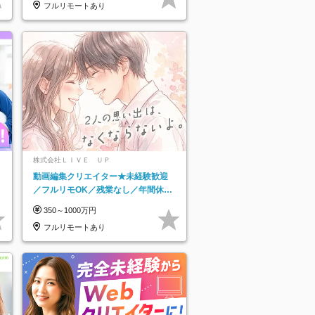
フルリモートあり
株式会社ＬＩＶＥ ＵＰ
動画編集クリエイター★未経験歓迎
／フルリモOK／残業なし／年間休日
125日／髪・服・ネイル自由／研修充
350～1000万円
実で安心
フルリモートあり