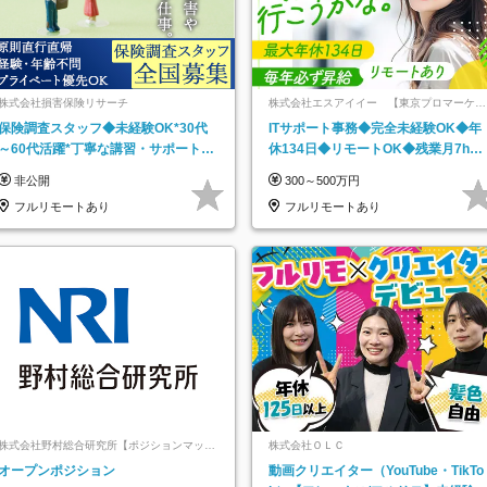
株式会社損害保険リサーチ
株式会社エスアイイー 【東京プロマーケッ
ト上場】
保険調査スタッフ◆未経験OK*30代
ITサポート事務◆完全未経験OK◆年
～60代活躍*丁寧な講習・サポートあ
休134日◆リモートOK◆残業月7h以
り*原則直行直帰／全国募集・業務委
下◆賞与年3回◆5年目まで必ず昇給
非公開
300～500万円
託
フルリモートあり
フルリモートあり
株式会社野村総合研究所【ポジションマッチ
株式会社ＯＬＣ
登録】
オープンポジション
動画クリエイター（YouTube・TikTo