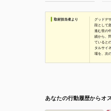
取材担当者より
グッドデ
段として
進む世の
績から、
ていると
タルサイ
場を、次
あなたの行動履歴からオ