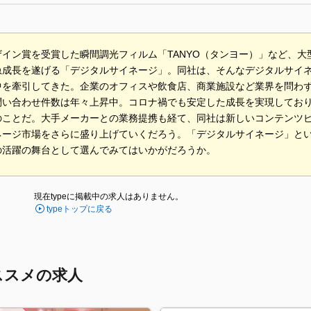
ザイン賞を受賞した瞬間調光フィルム「TANYO（タンヨー）」など、
急成長を遂げる「デジタルサイネージ」。同社は、そんなデジタルサイ
中を牽引してきた。企業のオフィスや飲食店、商業施設など業界を問わ
問い合わせ件数は年々上昇中。コロナ禍でも安定した成長を実現しており
のことだ。大手メーカーとの業務提携も経て、同社は新しいコンテンツ
ネージ市場をさらに盛り上げていくだろう。「デジタルサイネージ」と
の活躍の舞台として選んでみてはいかがだろうか。
現在typeに掲載中の求人はありません。
typeトップに戻る
ススメの求人