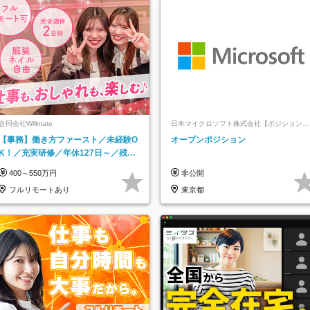
合同会社Willmate
日本マイクロソフト株式会社【ポジションマ
ッチ登録】
【事務】働き方ファースト／未経験O
オープンポジション
K！／充実研修／年休127日～／残業
なし／平均20代／リモートOK
400～550万円
非公開
フルリモートあり
東京都