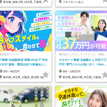
東京都_神奈川県_埼玉県_千葉県_大
フルリモートあり
阪府…
株式会社ミライル
株式会社コプロコンストラクション【東証プ
ライム上場コプロ・ホールディングス子会
IT事務*未経験歓迎*残業10h以下*年休
※サポート事務*未経験から月収37万
社】
130日*服装・髪型自由*AI研修あり*
円可♪専門スキルが身に付く！Web面
住宅手当あり*転勤なし
接＆リモート研修も充実♪/a
250～450万円
300～1350万円
東京都_埼玉県_大阪府_新潟県_福岡
東京都_神奈川県_埼玉県_大阪府_愛
県
知県…