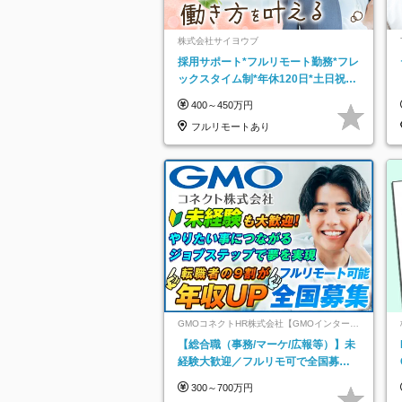
株式会社サイヨウブ
採用サポート*フルリモート勤務*フレ
ックスタイム制*年休120日*土日祝休
み*残業ほぼなし*育児中社員8割以上
400～450万円
フルリモートあり
GMOコネクトHR株式会社【GMOインターネ
ットグループ】
【総合職（事務/マーケ/広報等）】未
経験大歓迎／フルリモ可で全国募
集！年収アップ多数★年休最大130日
300～700万円
★