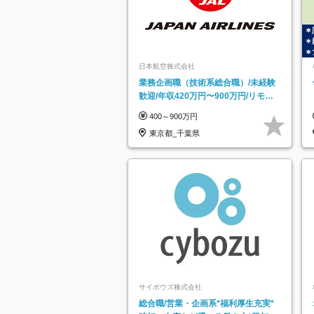
日本航空株式会社
業務企画職（技術系総合職）/未経験
歓迎/年収420万円〜900万円/リモー
トフレックス可
400～900万円
東京都_千葉県
サイボウズ株式会社
総合職/営業・企画系*福利厚生充実*