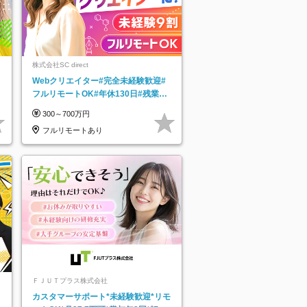
株式会社SC direct
Webクリエイター#完全未経験歓迎#
フルリモートOK#年休130日#残業月
5h以下#全国募集#最大1年の研修
300～700万円
フルリモートあり
ＦＪＵＴプラス株式会社
カスタマーサポート*未経験歓迎*リモ