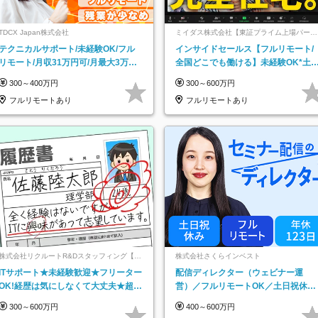
TDCX Japan株式会社
ミイダス株式会社【東証プライム上場パーソ
ルグループ】
テクニカルサポート/未経験OK/フル
インサイドセールス【フルリモート/
リモート/月収31万円可/月最大3万の
全国どこでも働ける】未経験OK*土
インセンティブ支給/平均年齢33歳
祝休み*残業少なめ*在宅勤務手当あ
300～400万円
300～600万円
フルリモートあり
フルリモートあり
株式会社リクルートR&Dスタッフィング【リ
株式会社さくらインベスト
クルートグループ】
ITサポート★未経験歓迎★フリーター
配信ディレクター（ウェビナー運
OK!経歴は気にしなくて大丈夫★超大
営）／フルリモートOK／土日祝休み
手リクルートグループの正社員/sg
／年休123日／年収600万円可
300～600万円
400～600万円