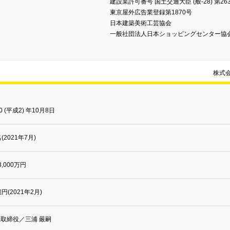
建設業許可番号 国土交通大臣 (般-28) 第26
東京屋外広告業登録第1870号
日本建築美術工芸協会
一般社団法人日本ショッピングセンター協
株式
0 (平成2) 年10月8日
名(2021年7月)
3,000万円
億円(2021年2月)
取締役／三浦 嚴嗣