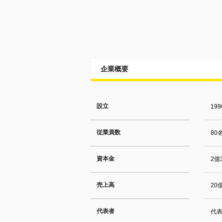
企業概要
設立
199
従業員数
80
資本金
2億
売上高
20
代表者
代表