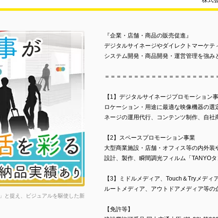
株式
『企業・店舗・商品の販売促進』
デジタルサイネージやダイレクトマーケテ
システム開発・商品開発・運営管理を強み
＝＝＝＝＝＝＝＝＝＝＝＝＝＝＝＝＝＝＝
【1】デジタルサイネージプロモーション
ロケーション・用途に最適な映像機器の選
ネージの運用代行、コンテンツ制作、自社
【2】スペースプロモーション事業
大型商業施設・店舗・オフィス等の内外装
設計、製作、瞬間調光フィルム「TANYO
【3】ミドルメディア、Touch＆Tryメデ
ルートメディア、アウトドアメディア等の
」と捉え、ビジュアルを駆使した新
【免許等】