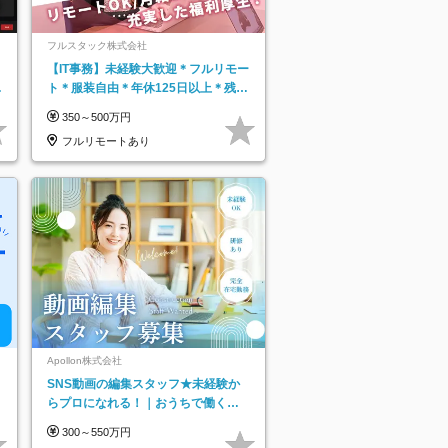
フルスタック株式会社
【IT事務】未経験大歓迎＊フルリモー
日
ト＊服装自由＊年休125日以上＊残業
り
なし＊月給26万円以上
350～500万円
フルリモートあり
Apollon株式会社
SNS動画の編集スタッフ★未経験か
らプロになれる！｜おうちで働くフ
ルリモート｜残業ゼロで18時退勤◎
300～550万円