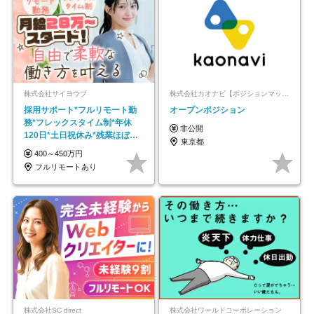
株式会社サイヨウブ
株式会社カオナビ【ポジションマッチ登録】
採用サポート*フルリモート勤
オープンポジション
務*フレックスタイム制*年休
非公開
120日*土日祝休み*残業ほぼな
東京都
し*育児中社員8割以上
400～450万円
フルリモートあり
株式会社SC direct
株式会社ワールドコーポレーション