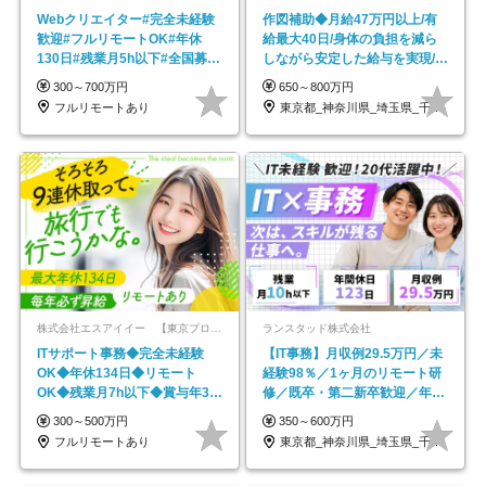
Webクリエイター#完全未経験
作図補助◆月給47万円以上/有
歓迎#フルリモートOK#年休
給最大40日/身体の負担を減ら
130日#残業月5h以下#全国募集
しながら安定した給与を実現/転
#最大1年の研修
勤なし/p10
300～700万円
650～800万円
フルリモートあり
東京都_神奈川県_埼玉県_千葉県_大阪府…
株式会社エスアイイー 【東京プロマーケット上場】
ランスタッド株式会社
ITサポート事務◆完全未経験
【IT事務】月収例29.5万円／未
OK◆年休134日◆リモート
経験98％／1ヶ月のリモート研
OK◆残業月7h以下◆賞与年3回
修／既卒・第二新卒歓迎／年間
◆5年目まで必ず昇給
休日123日/OW
300～500万円
350～600万円
フルリモートあり
東京都_神奈川県_埼玉県_千葉県_大阪府…