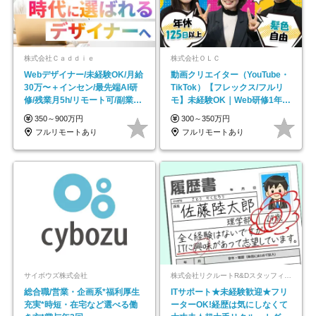
株式会社Ｃａｄｄｉｅ
株式会社ＯＬＣ
Webデザイナー/未経験OK/月給
動画クリエイター（YouTube・
30万〜＋インセン/最先端AI研
TikTok）【フレックス/フルリ
修/残業月5h/リモート可/副業
モ】未経験OK｜Web研修1年間
OK
｜副業OK
350～900万円
300～350万円
フルリモートあり
フルリモートあり
サイボウズ株式会社
株式会社リクルートR&Dスタッフィング【リクルートグループ】
総合職/営業・企画系*福利厚生
ITサポート★未経験歓迎★フリ
充実*時短・在宅など選べる働
ーターOK!経歴は気にしなくて