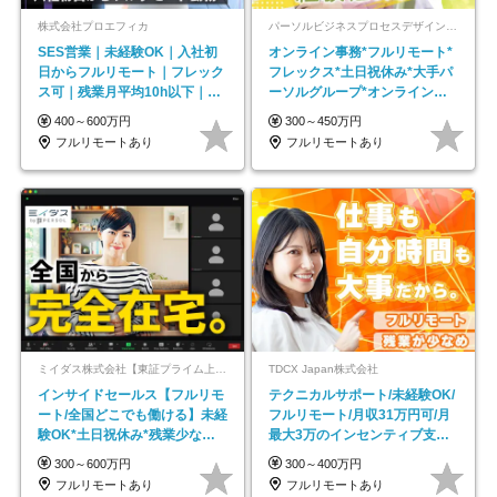
株式会社プロエフィカ
パーソルビジネスプロセスデザイン株式会社 事業開発本部
SES営業｜未経験OK｜入社初
オンライン事務*フルリモート*
日からフルリモート｜フレック
フレックス*土日祝休み*大手パ
ス可｜残業月平均10h以下｜事
ーソルグループ*オンライン面
業立ち上げメンバー
接*30～40代活躍中
400～600万円
300～450万円
フルリモートあり
フルリモートあり
ミイダス株式会社【東証プライム上場パーソルグループ】
TDCX Japan株式会社
インサイドセールス【フルリモ
テクニカルサポート/未経験OK/
ート/全国どこでも働ける】未経
フルリモート/月収31万円可/月
験OK*土日祝休み*残業少なめ*
最大3万のインセンティブ支給/
在宅勤務手当あり
平均年齢33歳
300～600万円
300～400万円
フルリモートあり
フルリモートあり