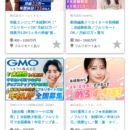
株式会社Ｃｒａｎｅ＆Ｉ
株式会社viralinks
初級エンジニア*未経験OK！*
動画編集クリエイター※初掲載
フルリモートOK*月給32万～*
｜未経験歓迎／フルリモート
残業月9.8h*1ヶ月の研修*資格
OK／月給32万＋賞与
取得率100％
400～1200万円
350～1500万円
フルリモートあり
フルリモートあり
GMOコネクトHR株式会社【GMOインターネットグループ】
株式会社ＬＩＶＥ ＵＰ
【総合職（事務/マーケ/広報
SNS運用スタッフ★未経験OK
等）】未経験大歓迎／フルリモ
／フルリモ・副業OK／年休125
可で全国募集！年収アップ多数
日／残業なし／髪・服・ネイ
★年休最大130日★
ル・ピアス自由
300～700万円
350～1000万円