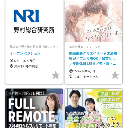
株式会社野村総合研究所【ポジションマッチ登録】
株式会社ＬＩＶＥ ＵＰ
オープンポジション
動画編集クリエイター★未経験
歓迎／フルリモOK／残業なし
500～1500万円
／年間休日125日／髪・服・ネ
東京都_神奈川県
イル自由／研修充実で安心
350～1000万円
フルリモートあり