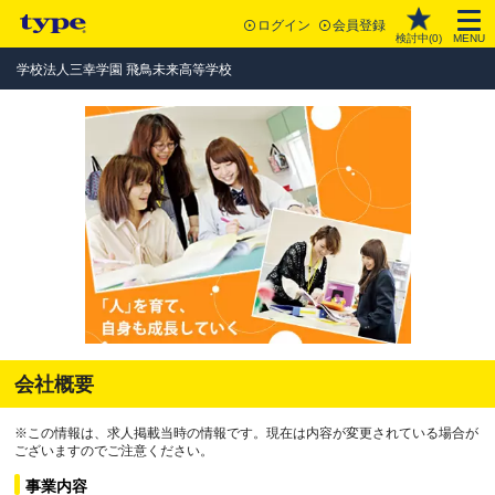
ログイン
会員登録
検討中(
0
)
MENU
学校法人三幸学園 飛鳥未来高等学校
会社概要
※この情報は、求人掲載当時の情報です。現在は内容が変更されている場合が
ございますのでご注意ください。
事業内容