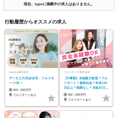
現在、typeに掲載中の求人はありません。
行動履歴からオススメの求人
Apollon株式会社
フルスタック株式会社
データ入力/完全在宅・フルリモ
【IT事務】未経験大歓迎＊フル
ートOK！
リモート＊服装自由＊年休125
日以上＊残業なし＊月給26万円
300～550万円
以上
350～500万円
フルリモートあり
フルリモートあり