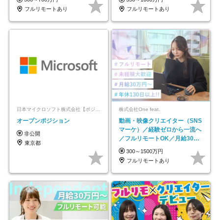
フルリモートあり
フルリモートあり
日本マイクロソフト株式会社【ポジションマッチ登録】
株式会社One feat.
オープンポジション
動画・映像クリエイター（SNS
マーケ）／経験ゼロから一流へ
非公開
／フルリモートOK／月給30万
東京都
円～／年休130日以上
300～1500万円
フルリモートあり