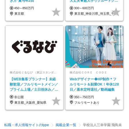
き方*賞与年2回
大丈夫★超大手リクルートグル
ープの正社員/sg
450～850万円
300～600万円
東京都
東京都_神奈川県_埼玉県_千葉県_大阪府…
株式会社ぐるなび （東証スタンダード上場）
株式会社ＣＯＲＥ ＣＯＤＥ
【WEB集客プランナー】未経
Webデザイナー◆HP制作＊フ
験歓迎／フルリモートメイン／
ルリモート＆副業OK！年休128
プライム上場／土日祝休み／東
日／基本定時退社／動画編集
京・大阪・名古屋
非公開
350～750万円
東京都_大阪府_愛知県
フルリモートあり
転職・求人情報サイトのtype
掲載企業一覧
学校法人三幸学園 飛鳥未