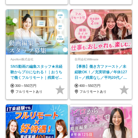
Apollon株式会社
合同会社Willmate
SNS動画の編集スタッフ★未経
【事務】働き方ファースト／未
験からプロになれる！｜おうち
経験OK！／充実研修／年休127
で働くフルリモート｜残業ゼロ
日～／残業なし／平均20代／リ
で18時退勤◎
モートOK
300～550万円
400～550万円
フルリモートあり
フルリモートあり