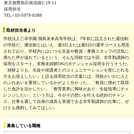
東京都豊島区南池袋2-19-11
採用担当
TEL / 03-5979-8388
取材担当者より
学校法人三幸学園 飛鳥未来高等学校は、7年前に設立された通信制
の学校だ。通信制とはいえ、週3日または週5日の通学コースも用意
されており、学校内にはいつも生徒や教員・事務スタッフの活気に
満ちた声が溢れているという。そんな同校では今回、非常勤講師の
採用をスタート。実務未経験OKのポテンシャル採用を行うそうだ。
「経験よりも、生徒や保護者とのコミュニケーションを密にとれる
方をお迎えしたい」と語る採用担当の言葉には、同校がいかに人と
のふれあいを重視しているかがよく分かった。「教員に憧れて取得
した免許を活かしたい」「教育業界に興味があり、生徒指導にチャ
レンジしたい」という方は、今がその想いを叶える絶好のチャン
ス。仕事を通して自身の成長も実感できる非常勤講師の仕事に、ぜ
ひとも挑戦してみてほしい。
募集している職種