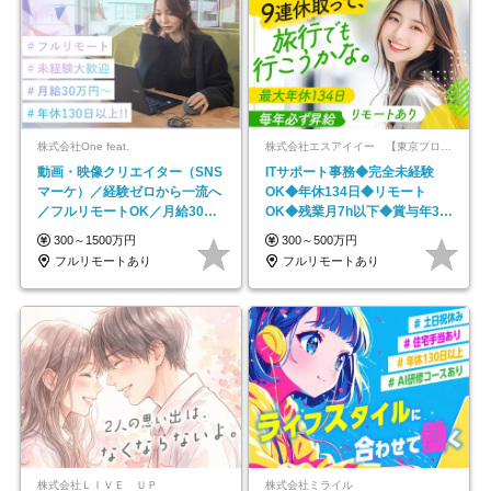
株式会社One feat.
株式会社エスアイイー 【東京プロマーケット上場】
動画・映像クリエイター（SNS
ITサポート事務◆完全未経験
マーケ）／経験ゼロから一流へ
OK◆年休134日◆リモート
／フルリモートOK／月給30万
OK◆残業月7h以下◆賞与年3回
円～／年休130日以上
◆5年目まで必ず昇給
300～1500万円
300～500万円
フルリモートあり
フルリモートあり
株式会社ＬＩＶＥ ＵＰ
株式会社ミライル