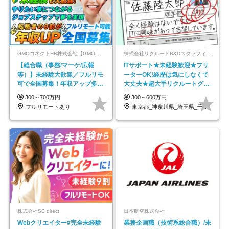
GMOコネクトHR株式会社【GMOインターネットグループ】
株式会社リクルートR&Dスタッフィング【リクルートグループ】
【総合職（事務/マーケ/広報
ITサポート★未経験歓迎★フリ
等）】未経験大歓迎／フルリモ
ーターOK!経歴は気にしなくて
可で全国募集！年収アップ多数
大丈夫★超大手リクルートグル
★年休最大130日★
ープの正社員/sg
300～700万円
300～600万円
フルリモートあり
東京都_神奈川県_埼玉県_千葉県_大阪府…
株式会社SC direct
日本航空株式会社
Webクリエイター#完全未経験
業務企画職（技術系総合職）/未