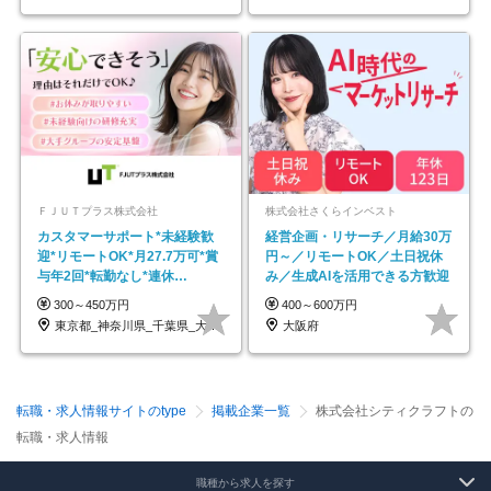
ＦＪＵＴプラス株式会社
株式会社さくらインベスト
カスタマーサポート*未経験歓
経営企画・リサーチ／月給30万
迎*リモートOK*月27.7万可*賞
円～／リモートOK／土日祝休
与年2回*転勤なし*連休
み／生成AIを活用できる方歓迎
OK/ZE010232
300～450万円
400～600万円
東京都_神奈川県_千葉県_大阪府_愛知県…
大阪府
転職・求人情報サイトのtype
掲載企業一覧
株式会社シティクラフトの
転職・求人情報
職種から求人を探す