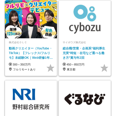
株式会社ＯＬＣ
サイボウズ株式会社
動画クリエイター（YouTube・
総合職/営業・企画系*福利厚生
TikTok）【フレックス/フルリ
充実*時短・在宅など選べる働
モ】未経験OK｜Web研修1年間
き方*賞与年2回
｜副業OK
300～350万円
450～850万円
フルリモートあり
東京都