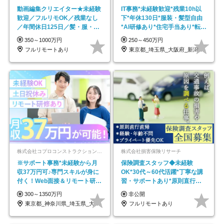
動画編集クリエイター★未経験
IT事務*未経験歓迎*残業10h以
歓迎／フルリモOK／残業なし
下*年休130日*服装・髪型自由
／年間休日125日／髪・服・ネ
*AI研修あり*住宅手当あり*転勤
イル自由／研修充実で安心
なし
350～1000万円
250～450万円
フルリモートあり
東京都_埼玉県_大阪府_新潟県_福岡県
株式会社コプロコンストラクション【東証プライム上場コプロ・ホールディングス子会社】
株式会社損害保険リサーチ
※サポート事務*未経験から月
保険調査スタッフ◆未経験
収37万円可♪専門スキルが身に
OK*30代～60代活躍*丁寧な講
付く！Web面接＆リモート研修
習・サポートあり*原則直行直
も充実♪/a
帰／全国募集・業務委託
300～1350万円
非公開
東京都_神奈川県_埼玉県_大阪府_愛知県…
フルリモートあり