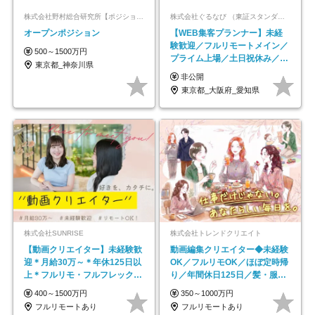
株式会社野村総合研究所【ポジションマッチ登録】
株式会社ぐるなび （東証スタンダード上場）
オープンポジション
【WEB集客プランナー】未経
験歓迎／フルリモートメイン／
500～1500万円
プライム上場／土日祝休み／東
東京都_神奈川県
京・大阪・名古屋
非公開
東京都_大阪府_愛知県
株式会社SUNRISE
株式会社トレンドクリエイト
【動画クリエイター】未経験歓
動画編集クリエイター◆未経験
迎＊月給30万～＊年休125日以
OK／フルリモOK／ほぼ定時帰
上＊フルリモ・フルフレックス
り／年間休日125日／髪・服・
◆10名の採用が決定◆
ネイル自由／副業OK
400～1500万円
350～1000万円
フルリモートあり
フルリモートあり