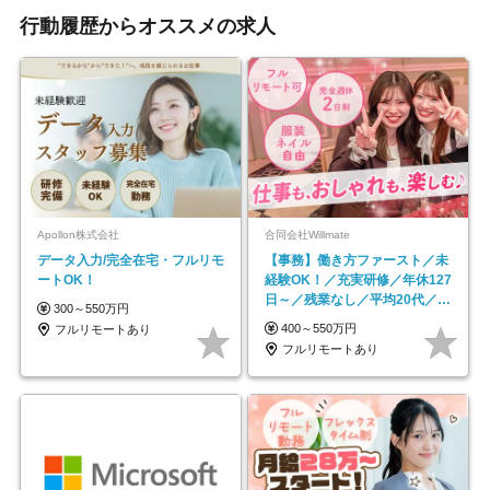
行動履歴からオススメの求人
Apollon株式会社
合同会社Willmate
データ入力/完全在宅・フルリモ
【事務】働き方ファースト／未
ートOK！
経験OK！／充実研修／年休127
日～／残業なし／平均20代／リ
300～550万円
モートOK
400～550万円
フルリモートあり
フルリモートあり