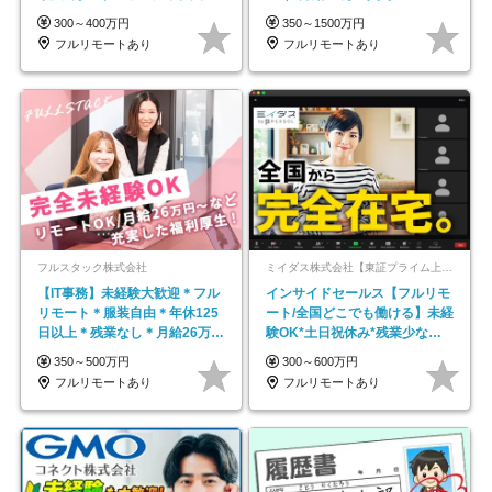
平均年齢33歳
300～400万円
350～1500万円
フルリモートあり
フルリモートあり
フルスタック株式会社
ミイダス株式会社【東証プライム上場パーソルグループ】
【IT事務】未経験大歓迎＊フル
インサイドセールス【フルリモ
リモート＊服装自由＊年休125
ート/全国どこでも働ける】未経
日以上＊残業なし＊月給26万円
験OK*土日祝休み*残業少なめ*
以上
在宅勤務手当あり
350～500万円
300～600万円
フルリモートあり
フルリモートあり