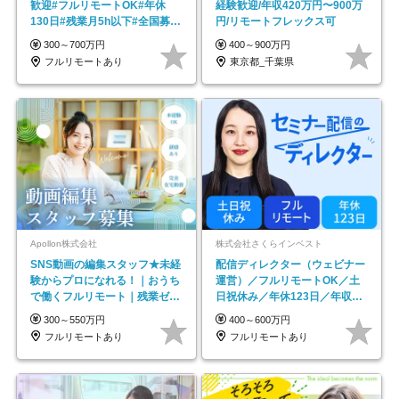
歓迎#フルリモートOK#年休
経験歓迎/年収420万円〜900万
130日#残業月5h以下#全国募集
円/リモートフレックス可
#最大1年の研修
300～700万円
400～900万円
フルリモートあり
東京都_千葉県
Apollon株式会社
株式会社さくらインベスト
SNS動画の編集スタッフ★未経
配信ディレクター（ウェビナー
験からプロになれる！｜おうち
運営）／フルリモートOK／土
で働くフルリモート｜残業ゼロ
日祝休み／年休123日／年収
で18時退勤◎
600万円可
300～550万円
400～600万円
フルリモートあり
フルリモートあり