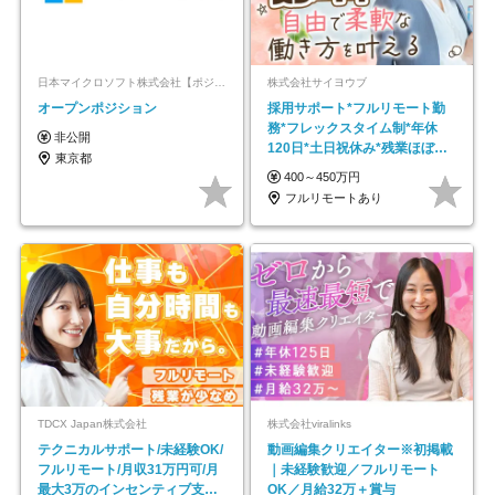
日本マイクロソフト株式会社【ポジションマッチ登録】
株式会社サイヨウブ
オープンポジション
採用サポート*フルリモート勤
務*フレックスタイム制*年休
非公開
120日*土日祝休み*残業ほぼな
東京都
し*育児中社員8割以上
400～450万円
フルリモートあり
TDCX Japan株式会社
株式会社viralinks
テクニカルサポート/未経験OK/
動画編集クリエイター※初掲載
フルリモート/月収31万円可/月
｜未経験歓迎／フルリモート
最大3万のインセンティブ支給/
OK／月給32万＋賞与