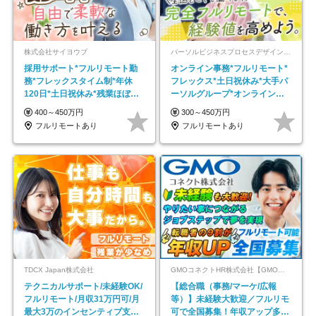
株式会社サイヨウブ
パーソルビジネスプロセスデザイン株式会社 事業開発本部
採用サポート*フルリモート勤
オンライン事務*フルリモート*
務*フレックスタイム制*年休
フレックス*土日祝休み*大手パ
120日*土日祝休み*残業ほぼな
ーソルグループ*オンライン面
し*育児中社員8割以上
接*30～40代活躍中
400～450万円
300～450万円
フルリモートあり
フルリモートあり
TDCX Japan株式会社
GMOコネクトHR株式会社【GMOインターネットグループ】
テクニカルサポート/未経験OK/
【総合職（事務/マーケ/広報
フルリモート/月収31万円可/月
等）】未経験大歓迎／フルリモ
最大3万のインセンティブ支給/
可で全国募集！年収アップ多数