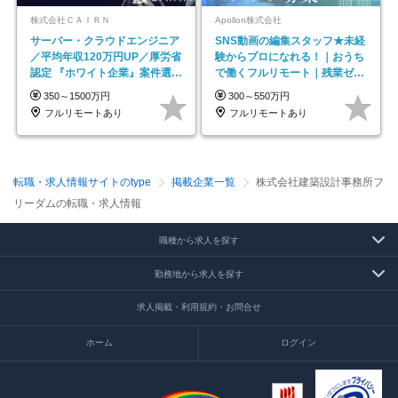
株式会社ＣＡＩＲＮ
Apollon株式会社
サーバー・クラウドエンジニア
SNS動画の編集スタッフ★未経
／平均年収120万円UP／厚労省
験からプロになれる！｜おうち
認定 『ホワイト企業』案件選択
で働くフルリモート｜残業ゼロ
制度／年休129日
で18時退勤◎
350～1500万円
300～550万円
フルリモートあり
フルリモートあり
転職・求人情報サイトのtype
掲載企業一覧
株式会社建築設計事務所フ
リーダムの転職・求人情報
職種から求人を探す
勤務地から求人を探す
求人掲載・利用規約・お問合せ
ホーム
ログイン