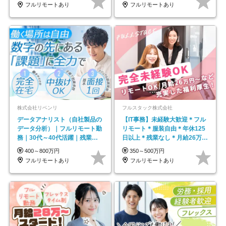
フルリモートあり
フルリモートあり
株式会社リベンリ
フルスタック株式会社
データアナリスト（自社製品の
【IT事務】未経験大歓迎＊フル
データ分析）｜フルリモート勤
リモート＊服装自由＊年休125
務｜30代～40代活躍｜残業少
日以上＊残業なし＊月給26万円
なめ｜子育て社員多数活躍
以上
400～800万円
350～500万円
フルリモートあり
フルリモートあり