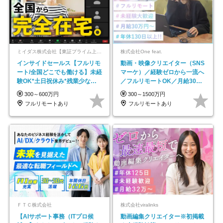
ミイダス株式会社【東証プライム上場パーソルグループ】
株式会社One feat.
インサイドセールス【フルリモ
動画・映像クリエイター（SNS
ート/全国どこでも働ける】未経
マーケ）／経験ゼロから一流へ
験OK*土日祝休み*残業少なめ*
／フルリモートOK／月給30万
在宅勤務手当あり
円～／年休130日以上
300～600万円
300～1500万円
フルリモートあり
フルリモートあり
ＦＴＣ株式会社
株式会社viralinks
【AIサポート事務（ITプロ候
動画編集クリエイター※初掲載