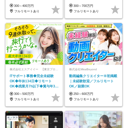
平均年齢33歳
★年休最大130日★
300～400万円
300～700万円
フルリモートあり
フルリモートあり
株式会社エスアイイー 【東京プロマーケット上場】
株式会社MiraiBeyond
ITサポート事務◆完全未経験
動画編集クリエイター※初掲載
OK◆年休134日◆リモート
｜未経験歓迎／フルリモート
OK◆残業月7h以下◆賞与年3回
OK／副業OK
◆5年目まで必ず昇給
300～500万円
250～600万円
フルリモートあり
フルリモートあり