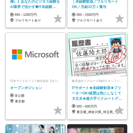
補）】あなたのビジネス経験を
｜未経験歓迎／フルリモート
AI業界で活かす◆IT未経験
OK／月給32万＋賞与
OK◆目指せるコンサル
450～1200万円
350～1500万円
フルリモートあり
フルリモートあり
日本マイクロソフト株式会社【ポジションマッチ登録】
株式会社リクルートR&Dスタッフィング【リクルートグループ】
オープンポジション
ITサポート★未経験歓迎★フリ
ーターOK!経歴は気にしなくて
非公開
大丈夫★超大手リクルートグル
東京都
ープの正社員/sg
300～600万円
東京都_神奈川県_埼玉県_千葉県_大阪府…