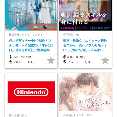
株式会社ＣＯＲＥ ＣＯＤＥ
合同会社AFE
Webデザイナー◆HP制作＊フ
動画・映像クリエイター／経験
ルリモート＆副業OK！年休128
ゼロから一流へ／フルリモート
日／基本定時退社／動画編集
OK／月給25万円～／年休125
日以上
350～750万円
300～800万円
フルリモートあり
フルリモートあり
任天堂株式会社
株式会社ＬＩＶＥ ＵＰ