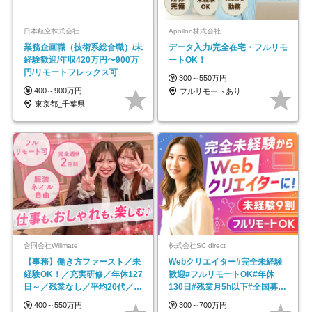
日本航空株式会社
Apollon株式会社
業務企画職（技術系総合職）/未
データ入力/完全在宅・フルリモ
経験歓迎/年収420万円〜900万
ートOK！
円/リモートフレックス可
300～550万円
400～900万円
フルリモートあり
東京都_千葉県
合同会社Willmate
株式会社SC direct
【事務】働き方ファースト／未
Webクリエイター#完全未経験
経験OK！／充実研修／年休127
歓迎#フルリモートOK#年休
日～／残業なし／平均20代／リ
130日#残業月5h以下#全国募集
モートOK
#最大1年の研修
400～550万円
300～700万円