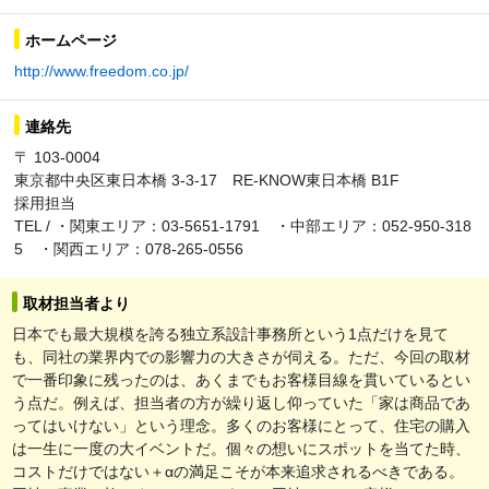
ホームページ
http://www.freedom.co.jp/
連絡先
〒 103-0004
東京都中央区東日本橋 3-3-17 RE-KNOW東日本橋 B1F
採用担当
TEL / ・関東エリア：03-5651-1791 ・中部エリア：052-950-318
5 ・関西エリア：078-265-0556
取材担当者より
日本でも最大規模を誇る独立系設計事務所という1点だけを見て
も、同社の業界内での影響力の大きさが伺える。ただ、今回の取材
で一番印象に残ったのは、あくまでもお客様目線を貫いているとい
う点だ。例えば、担当者の方が繰り返し仰っていた「家は商品であ
ってはいけない」という理念。多くのお客様にとって、住宅の購入
は一生に一度の大イベントだ。個々の想いにスポットを当てた時、
コストだけではない＋αの満足こそが本来追求されるべきである。