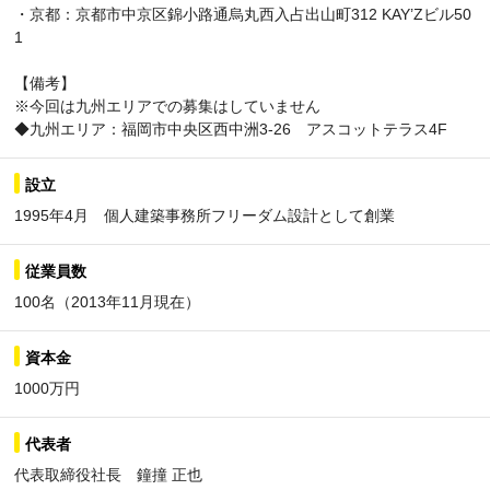
・京都：京都市中京区錦小路通烏丸西入占出山町312 KAY’Zビル50
1
【備考】
※今回は九州エリアでの募集はしていません
◆九州エリア：福岡市中央区西中洲3-26 アスコットテラス4F
設立
1995年4月 個人建築事務所フリーダム設計として創業
従業員数
100名（2013年11月現在）
資本金
1000万円
代表者
代表取締役社長 鐘撞 正也