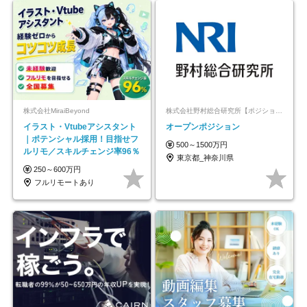
株式会社MiraiBeyond
株式会社野村総合研究所【ポジションマッチ登録】
イラスト・Vtubeアシスタント
オープンポジション
｜ポテンシャル採用！目指せフ
500～1500万円
ルリモ／スキルチェンジ率96％
東京都_神奈川県
250～600万円
フルリモートあり