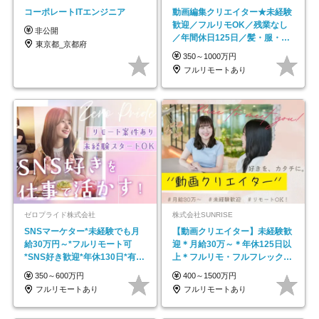
コーポレートITエンジニア
動画編集クリエイター★未経験
歓迎／フルリモOK／残業なし
非公開
／年間休日125日／髪・服・ネ
東京都_京都府
イル自由／研修充実で安心
350～1000万円
フルリモートあり
ゼロプライド株式会社
株式会社SUNRISE
SNSマーケター*未経験でも月
【動画クリエイター】未経験歓
給30万円～*フルリモート可
迎＊月給30万～＊年休125日以
*SNS好き歓迎*年休130日*有休
上＊フルリモ・フルフレックス
取得率100%
◆10名の採用が決定◆
350～600万円
400～1500万円
フルリモートあり
フルリモートあり