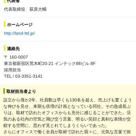
代表者
代表取締役 荻原大輔
ホームページ
http://land-ltd.jp/
連絡先
〒 160-0007
東京都新宿区荒木町20-21 インテック88ビル 8F
採用担当
TEL / 03-3351-3141
取材担当者より
設立から僅か2年、社員数は早くも130名を超え、売上げも驚くよう
な伸びを見せ、来期も倍増の計画となっている同社。その急成長ぶ
りは、取材で訪れたオフィスからも充分に感じることができた。活
気のある社内の空気と飛び交う言葉、明るい笑顔と真剣な表情が交
錯する空間に、思わず見とれてしまうくらいであった。
さらにオフィスで働く全員が取材で訪れた我々に、元気な言葉で挨