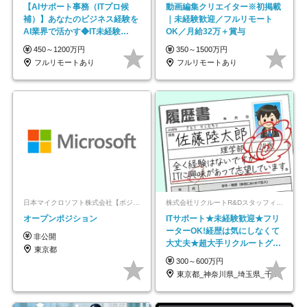
【AIサポート事務（ITプロ候
動画編集クリエイター※初掲載
補）】あなたのビジネス経験を
｜未経験歓迎／フルリモート
AI業界で活かす◆IT未経験
OK／月給32万＋賞与
OK◆目指せるコンサル
450～1200万円
350～1500万円
フルリモートあり
フルリモートあり
日本マイクロソフト株式会社【ポジションマッチ登録】
株式会社リクルートR&Dスタッフィング【リクルートグループ】
オープンポジション
ITサポート★未経験歓迎★フリ
ーターOK!経歴は気にしなくて
非公開
大丈夫★超大手リクルートグル
東京都
ープの正社員/sg
300～600万円
東京都_神奈川県_埼玉県_千葉県_大阪府…