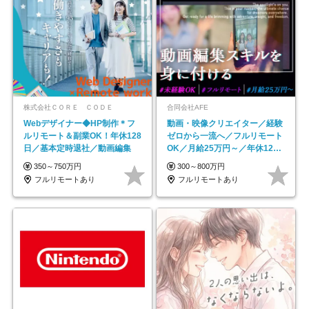
株式会社ＣＯＲＥ ＣＯＤＥ
合同会社AFE
Webデザイナー◆HP制作＊フ
動画・映像クリエイター／経験
ルリモート＆副業OK！年休128
ゼロから一流へ／フルリモート
日／基本定時退社／動画編集
OK／月給25万円～／年休125
日以上
350～750万円
300～800万円
フルリモートあり
フルリモートあり