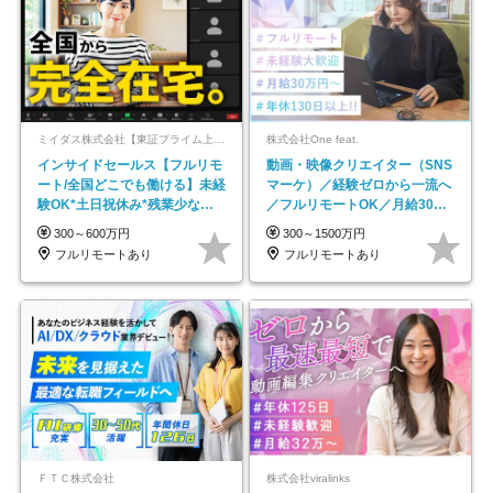
ミイダス株式会社【東証プライム上場パーソルグループ】
株式会社One feat.
インサイドセールス【フルリモ
動画・映像クリエイター（SNS
ート/全国どこでも働ける】未経
マーケ）／経験ゼロから一流へ
験OK*土日祝休み*残業少なめ*
／フルリモートOK／月給30万
在宅勤務手当あり
円～／年休130日以上
300～600万円
300～1500万円
フルリモートあり
フルリモートあり
ＦＴＣ株式会社
株式会社viralinks