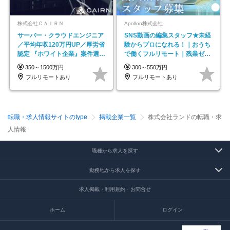
株式会社ＣＡＩＲＮ
Apollon株式会社
サーバー・クラウドエンジニア
SNS動画の編集スタッフ★未経
／平均年収120万円UP／厚労省
験からプロになれる！｜おうち
認定 『ホワイト企業』案件選択
で働くフルリモート｜残業ゼロ
制度／年休129日
で18時退勤◎
350～1500万円
300～550万円
フルリモートあり
フルリモートあり
転職・求人情報サイトのtype
掲載企業一覧
株式会社ランドの転職・求
人情報
職種から求人を探す
勤務地から求人を探す
求人掲載・利用規約・お問合せ
ホーム
ログイン