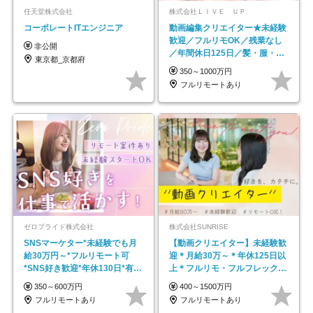
任天堂株式会社
株式会社ＬＩＶＥ ＵＰ
コーポレートITエンジニア
動画編集クリエイター★未経験
歓迎／フルリモOK／残業なし
非公開
／年間休日125日／髪・服・ネ
東京都_京都府
イル自由／研修充実で安心
350～1000万円
フルリモートあり
ゼロプライド株式会社
株式会社SUNRISE
SNSマーケター*未経験でも月
【動画クリエイター】未経験歓
給30万円～*フルリモート可
迎＊月給30万～＊年休125日以
*SNS好き歓迎*年休130日*有休
上＊フルリモ・フルフレックス
取得率100%
◆10名の採用が決定◆
350～600万円
400～1500万円
フルリモートあり
フルリモートあり