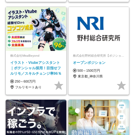
株式会社MiraiBeyond
株式会社野村総合研究所【ポジションマッチ登録】
イラスト・Vtubeアシスタント
オープンポジション
｜ポテンシャル採用！目指せフ
500～1500万円
ルリモ／スキルチェンジ率96％
東京都_神奈川県
250～600万円
フルリモートあり