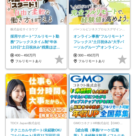
株式会社サイヨウブ
パーソルビジネスプロセスデザイン株式会社 事業開発本部
採用サポート*フルリモート勤
オンライン事務*フルリモート*
務*フレックスタイム制*年休
フレックス*土日祝休み*大手パ
120日*土日祝休み*残業ほぼな
ーソルグループ*オンライン面
し*育児中社員8割以上
接*30～40代活躍中
400～450万円
300～450万円
フルリモートあり
フルリモートあり
TDCX Japan株式会社
GMOコネクトHR株式会社【GMOインターネットグループ】
テクニカルサポート/未経験OK/
【総合職（事務/マーケ/広報
フルリモート/月収31万円可/月
等）】未経験大歓迎／フルリモ