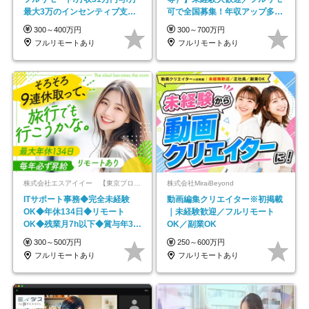
最大3万のインセンティブ支給/
可で全国募集！年収アップ多数
平均年齢33歳
★年休最大130日★
300～400万円
300～700万円
フルリモートあり
フルリモートあり
株式会社エスアイイー 【東京プロマーケット上場】
株式会社MiraiBeyond
ITサポート事務◆完全未経験
動画編集クリエイター※初掲載
OK◆年休134日◆リモート
｜未経験歓迎／フルリモート
OK◆残業月7h以下◆賞与年3回
OK／副業OK
◆5年目まで必ず昇給
300～500万円
250～600万円
フルリモートあり
フルリモートあり