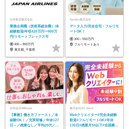
日本航空株式会社
Apollon株式会社
業務企画職（技術系総合職）/未
データ入力/完全在宅・フルリモ
経験歓迎/年収420万円〜900万
ートOK！
円/リモートフレックス可
300～550万円
400～900万円
フルリモートあり
東京都_千葉県
合同会社Willmate
株式会社SC direct
【事務】働き方ファースト／未
Webクリエイター#完全未経験
経験OK！／充実研修／年休127
歓迎#フルリモートOK#年休
日～／残業なし／平均20代／リ
130日#残業月5h以下#全国募集