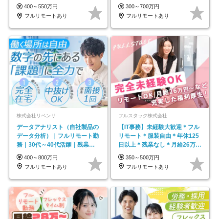
モートOK
#最大1年の研修
400～550万円
300～700万円
フルリモートあり
フルリモートあり
株式会社リベンリ
フルスタック株式会社
データアナリスト（自社製品の
【IT事務】未経験大歓迎＊フル
データ分析）｜フルリモート勤
リモート＊服装自由＊年休125
務｜30代～40代活躍｜残業少
日以上＊残業なし＊月給26万円
なめ｜子育て社員多数活躍
以上
400～800万円
350～500万円
フルリモートあり
フルリモートあり