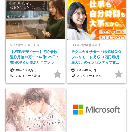
株式会社ＧＥＮＴＥＮ
TDCX Japan株式会社
【WEBデザイナー】初⼼者歓
テクニカルサポート/未経験OK/
迎◎⽉給30万〜＊年休125⽇＊
フルリモート/月収31万円可/月
在宅OK＆研修あり＊フレック
最大3万のインセンティブ支給/
ス
平均年齢33歳
200～1000万円
300～400万円
フルリモートあり
フルリモートあり