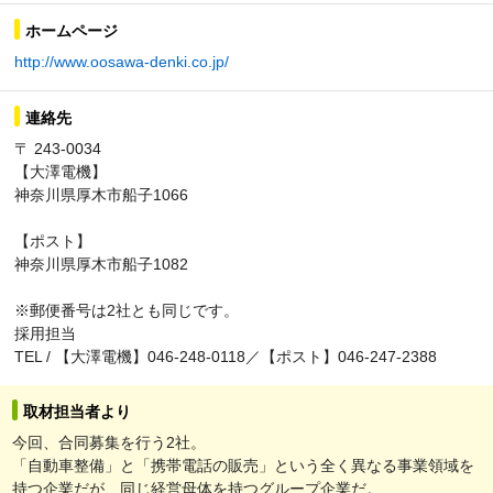
ホームページ
http://www.oosawa-denki.co.jp/
連絡先
〒 243-0034
【大澤電機】
神奈川県厚木市船子1066
【ポスト】
神奈川県厚木市船子1082
※郵便番号は2社とも同じです。
採用担当
TEL / 【大澤電機】046-248-0118／【ポスト】046-247-2388
取材担当者より
今回、合同募集を行う2社。
「自動車整備」と「携帯電話の販売」という全く異なる事業領域を
持つ企業だが、同じ経営母体を持つグループ企業だ。