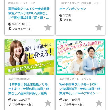
株式会社ＬＩＶＥ ＵＰ
日本マイクロソフト株式会社【ポジションマッチ登録】
動画編集クリエイター★未経験
オープンポジション
歓迎／フルリモOK／残業なし
非公開
／年間休日125日／髪・服・ネ
東京都
イル自由／研修充実で安心
350～1000万円
フルリモートあり
株式会社Stech&Co.
株式会社ＣＯＲＥ ＣＯＤＥ
【 IT事務 】完全未経験／リモ
Web制作◆フルリモートOK！
ートあり／年間休日125日／残
／未経験歓迎／年休128日／残
業なし／産休育休あり／服装・
業月3h以下／Webデザイン・
髪型自由／毎年昇給
ECサイトやHP制作
350～1200万円
350～750万円
フルリモートあり
フルリモートあり