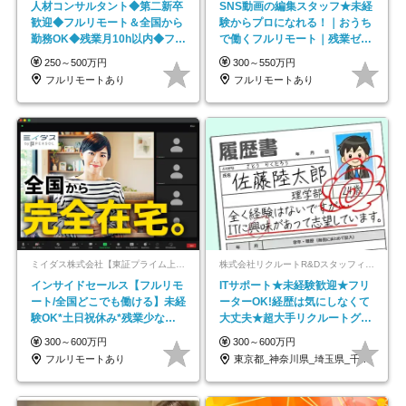
人材コンサルタント◆第二新卒
SNS動画の編集スタッフ★未経
歓迎◆フルリモート＆全国から
験からプロになれる！｜おうち
勤務OK◆残業月10h以内◆フレ
で働くフルリモート｜残業ゼロ
ックス制
で18時退勤◎
250～500万円
300～550万円
フルリモートあり
フルリモートあり
ミイダス株式会社【東証プライム上場パーソルグループ】
株式会社リクルートR&Dスタッフィング【リクルートグループ】
インサイドセールス【フルリモ
ITサポート★未経験歓迎★フリ
ート/全国どこでも働ける】未経
ーターOK!経歴は気にしなくて
験OK*土日祝休み*残業少なめ*
大丈夫★超大手リクルートグル
在宅勤務手当あり
ープの正社員/sg
300～600万円
300～600万円
フルリモートあり
東京都_神奈川県_埼玉県_千葉県_大阪府…