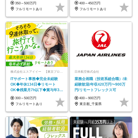
以上
し*育児中社員8割以上
350～500万円
400～450万円
フルリモートあり
フルリモートあり
株式会社エスアイイー 【東京プロマーケット上場】
日本航空株式会社
ITサポート事務◆完全未経験
業務企画職（技術系総合職）/未
OK◆年休134日◆リモート
経験歓迎/年収420万円〜900万
OK◆残業月7h以下◆賞与年3回
円/リモートフレックス可
◆5年目まで必ず昇給
300～500万円
400～900万円
フルリモートあり
東京都_千葉県