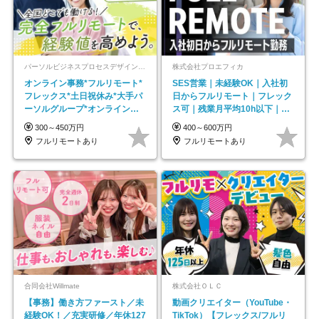
パーソルビジネスプロセスデザイン株式会社 事業開発本部
株式会社プロエフィカ
オンライン事務*フルリモート*
SES営業｜未経験OK｜入社初
フレックス*土日祝休み*大手パ
日からフルリモート｜フレック
ーソルグループ*オンライン面
ス可｜残業月平均10h以下｜事
接*30～40代活躍中
業立ち上げメンバー
300～450万円
400～600万円
フルリモートあり
フルリモートあり
合同会社Willmate
株式会社ＯＬＣ
【事務】働き方ファースト／未
動画クリエイター（YouTube・
経験OK！／充実研修／年休127
TikTok）【フレックス/フルリ