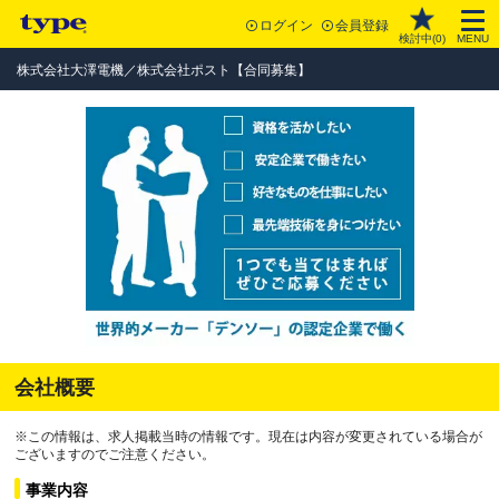
ログイン
会員登録
検討中(
0
)
MENU
株式会社大澤電機／株式会社ポスト【合同募集】
会社概要
※この情報は、求人掲載当時の情報です。現在は内容が変更されている場合が
ございますのでご注意ください。
事業内容