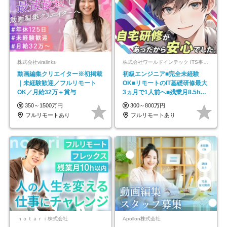
株式会社viralinks
株式会社ワールドインテック ITS事業部【東証プライム上場グループ】
動画編集クリエイター※初掲載
初級エンジニア■完全未経験
｜未経験歓迎／フルリモート
OK■リモートのIT基礎研修最大
OK／月給32万＋賞与
3ヵ月で1人前へ■残業月8.5h■
安定基盤/STR
350～1500万円
300～800万円
フルリモートあり
フルリモートあり
ｎｏｔａｒｉ株式会社
Apollon株式会社