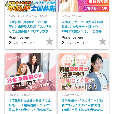
GMOコネクトHR株式会社【GMOインターネットグループ】
株式会社SC direct
【総合職（事務/マーケ/広報
Webクリエイター#完全未経験
等）】未経験大歓迎／フルリモ
歓迎#フルリモートOK#年休
可で全国募集！年収アップ多数
130日#残業月5h以下#全国募集
★年休最大130日★
#最大1年の研修
300～700万円
300～700万円
フルリモートあり
フルリモートあり
フルスタック株式会社
株式会社サイヨウブ
【IT事務】未経験大歓迎＊フル
採用サポート*フルリモート勤
リモート＊服装自由＊年休125
務*フレックスタイム制*年休
日以上＊残業なし＊月給26万円
120日*土日祝休み*残業ほぼな