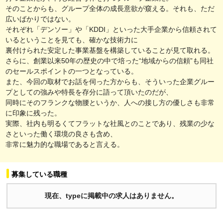
そのことからも、グループ全体の成長意欲が窺える。それも、ただ
広いばかりではない。
それぞれ「デンソー」や「KDDI」といった大手企業から信頼されて
いるということを見ても、確かな技術力に
裏付けられた安定した事業基盤を構築していることが見て取れる。
さらに、創業以来50年の歴史の中で培った“地域からの信頼”も同社
のセールスポイントの一つとなっている。
また、今回の取材でお話を伺った方からも、そういった企業グルー
プとしての強みや特長を存分に語って頂いたのだが、
同時にそのフランクな物腰というか、人への接し方の優しさも非常
に印象に残った。
実際、社内も明るくてフラットな社風とのことであり、残業の少な
さといった働く環境の良さも含め、
非常に魅力的な職場であると言える。
募集している職種
現在、typeに掲載中の求人はありません。