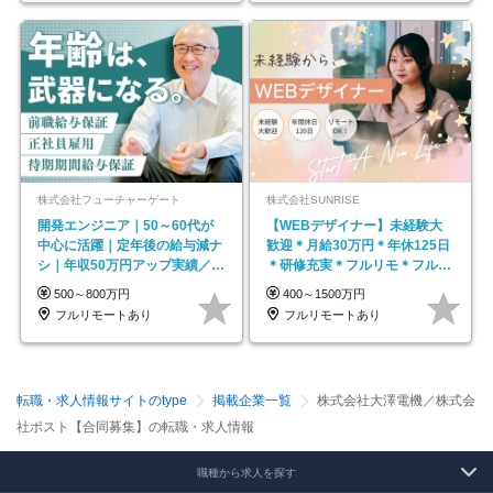
株式会社フューチャーゲート
株式会社SUNRISE
開発エンジニア｜50～60代が
【WEBデザイナー】未経験大
中心に活躍｜定年後の給与減ナ
歓迎＊月給30万円＊年休125日
シ｜年収50万円アップ実績／昇
＊研修充実＊フルリモ＊フルフ
給率92％（直近3年）
レックス＊
500～800万円
400～1500万円
フルリモートあり
フルリモートあり
転職・求人情報サイトのtype
掲載企業一覧
株式会社大澤電機／株式会
社ポスト【合同募集】の転職・求人情報
職種から求人を探す